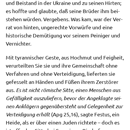
und Bei­stand in der Ukrai­ne und zu sei­nen Hir­ten;
es hoff­te und glaub­te, daß sei­ne Brü­der ihm bei­
ste­hen wür­den. Ver­ge­bens. Was kam, war der Ver­
rat von hin­ten, unge­rech­te Vor­wür­fe und eine
histo­ri­sche Demü­ti­gung vor sei­nem Pei­ni­ger und
Vernichter.
Mit tyran­ni­scher Geste, aus Hoch­mut und Feig­heit,
ver­ur­teil­ten Sie sie und ihre Gemein­schaft ohne
Ver­fah­ren und ohne Ver­tei­di­gung, lie­fer­ten sie
gefes­selt an Hän­den und Füßen ihrem Zer­stö­rer
aus.
Es ist nicht römi­sche Sit­te, einen Men­schen aus
Gefäl­lig­keit aus­zu­lie­fern, bevor der Ange­klag­te sei­
nen Anklä­gern gegen­über­steht und Gele­gen­heit zur
Ver­tei­di­gung erhält
(Apg 25,16), sag­te Festus, ein
Hei­de, als er über einen Juden rich­te­te – doch es