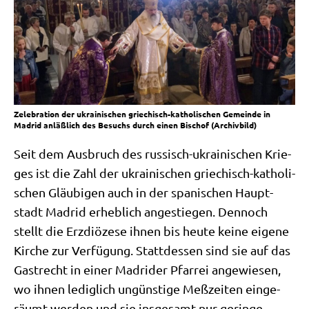
Zelebration der ukrainischen griechisch-katholischen Gemeinde in
Madrid anläßlich des Besuchs durch einen Bischof (Archivbild)
Seit dem Aus­bruch des rus­sisch-ukrai­ni­schen Krie­
ges ist die Zahl der ukrai­ni­schen grie­chisch-katho­li­
schen Gläu­bi­gen auch in der spa­ni­schen Haupt­
stadt Madrid erheb­lich ange­stie­gen. Den­noch
stellt die Erz­diö­ze­se ihnen bis heu­te kei­ne eige­ne
Kir­che zur Ver­fü­gung. Statt­des­sen sind sie auf das
Gast­recht in einer Madri­der Pfar­rei ange­wie­sen,
wo ihnen ledig­lich ungün­sti­ge Meß­zei­ten ein­ge­
räumt wer­den und sie ins­ge­samt nur gerin­ge