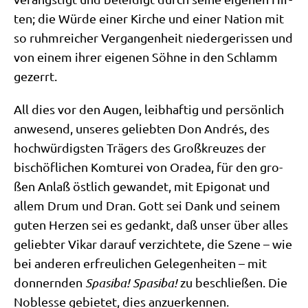
ten; die Wür­de einer Kir­che und einer Nati­on mit
so ruhm­rei­cher Ver­gan­gen­heit nie­der­ge­ris­sen und
von einem ihrer eige­nen Söh­ne in den Schlamm
gezerrt.
All dies vor den Augen, leib­haf­tig und per­sön­lich
anwe­send, unse­res gelieb­ten Don Andrés, des
hoch­wür­dig­sten Trä­gers des Groß­kreu­zes der
bischöf­li­chen Kom­tu­rei von Ora­dea, für den gro­
ßen Anlaß öst­lich gewan­det, mit Epi­gon­at und
allem Drum und Dran. Gott sei Dank und sei­nem
guten Her­zen sei es gedankt, daß unser über alles
gelieb­ter Vikar dar­auf ver­zich­te­te, die Sze­ne – wie
bei ande­ren erfreu­li­chen Gele­gen­hei­ten – mit
don­nern­den
Spa­si­ba! Spa­si­ba!
zu beschlie­ßen. Die
Nobles­se gebie­tet, dies anzuerkennen.