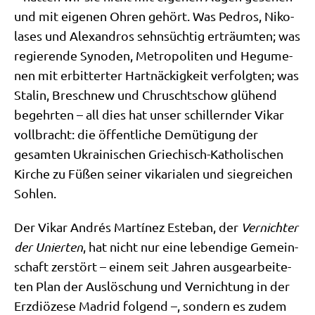
und mit eige­nen Ohren gehört. Was Pedros, Niko­
la­ses und Alex­an­dros sehn­süch­tig erträum­ten; was
regie­ren­de Syn­oden, Metro­po­li­ten und Hegu­me­
nen mit erbit­ter­ter Hart­näckig­keit ver­folg­ten; was
Sta­lin, Bre­sch­new und Chruscht­schow glü­hend
begehr­ten – all dies hat unser schil­lern­der Vikar
voll­bracht: die öffent­li­che Demü­ti­gung der
gesam­ten Ukrai­ni­schen Grie­chisch-Katho­li­schen
Kir­che zu Füßen sei­ner vika­ria­len und sieg­rei­chen
Sohlen.
Der Vikar Andrés Mar­tí­nez Este­ban, der
Ver­nich­ter
der Unier­ten
, hat nicht nur eine leben­di­ge Gemein­
schaft zer­stört – einem seit Jah­ren aus­ge­ar­bei­te­
ten Plan der Aus­lö­schung und Ver­nich­tung in der
Erz­diö­ze­se Madrid fol­gend –, son­dern es zudem