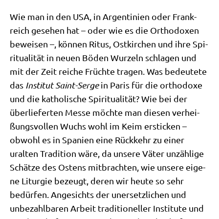
Wie man in den USA, in Argen­ti­ni­en oder Frank­
reich gese­hen hat – oder wie es die Ortho­do­xen
bewei­sen –, kön­nen Ritus, Ost­kir­chen und ihre Spi­
ri­tua­li­tät in neu­en Böden Wur­zeln schla­gen und
mit der Zeit rei­che Früch­te tra­gen. Was bedeu­te­te
das
Insti­tut Saint-Ser­ge
in Paris für die ortho­do­xe
und die katho­li­sche Spi­ri­tua­li­tät? Wie bei der
über­lie­fer­ten Mes­se möch­te man die­sen ver­hei­
ßungs­vol­len Wuchs wohl im Keim ersticken –
obwohl es in Spa­ni­en eine Rück­kehr zu einer
uralten Tra­di­ti­on wäre, da unse­re Väter unzäh­li­ge
Schät­ze des Ostens mit­brach­ten, wie unse­re eige­
ne Lit­ur­gie bezeugt, deren wir heu­te so sehr
bedür­fen. Ange­sichts der uner­setz­li­chen und
unbe­zahl­ba­ren Arbeit tra­di­tio­nel­ler Insti­tu­te und