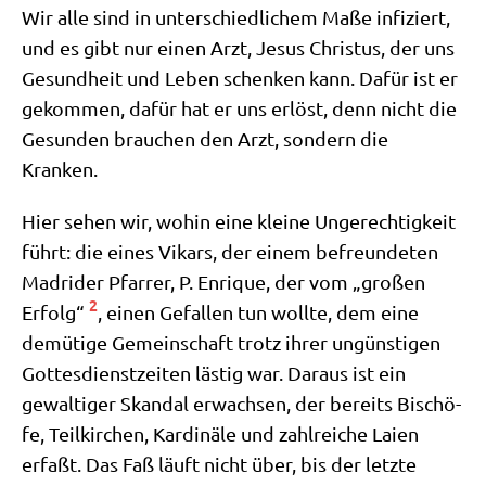
Wir alle sind in unter­schied­li­chem Maße infi­ziert,
und es gibt nur einen Arzt, Jesus Chri­stus, der uns
Gesund­heit und Leben schen­ken kann. Dafür ist er
gekom­men, dafür hat er uns erlöst, denn nicht die
Gesun­den brau­chen den Arzt, son­dern die
Kranken.
Hier sehen wir, wohin eine klei­ne Unge­rech­tig­keit
führt: die eines Vikars, der einem befreun­de­ten
Madri­der Pfar­rer, P. Enri­que, der vom „gro­ßen
2
Erfolg“
, einen Gefal­len tun woll­te, dem eine
demü­ti­ge Gemein­schaft trotz ihrer ungün­sti­gen
Got­tes­dienst­zei­ten lästig war. Dar­aus ist ein
gewal­ti­ger Skan­dal erwach­sen, der bereits Bischö­
fe, Teil­kir­chen, Kar­di­nä­le und zahl­rei­che Lai­en
erfaßt. Das Faß läuft nicht über, bis der letz­te