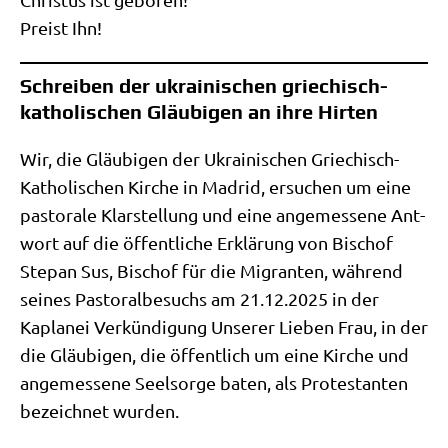
Preist Ihn!
Schreiben der ukrainischen griechisch-
katholischen Gläubigen an ihre Hirten
Wir, die Gläu­bi­gen der Ukrai­ni­schen Grie­chisch-
Katho­li­schen Kir­che in Madrid, ersu­chen um eine
pasto­ra­le Klar­stel­lung und eine ange­mes­se­ne Ant­
wort auf die öffent­li­che Erklä­rung von Bischof
Ste­pan Sus, Bischof für die Migran­ten, wäh­rend
sei­nes Pasto­ral­be­suchs am 21.12.2025 in der
Kapla­nei Ver­kün­di­gung Unse­rer Lie­ben Frau, in der
die Gläu­bi­gen, die öffent­lich um eine Kir­che und
ange­mes­se­ne Seel­sor­ge baten, als Pro­te­stan­ten
bezeich­net wurden.