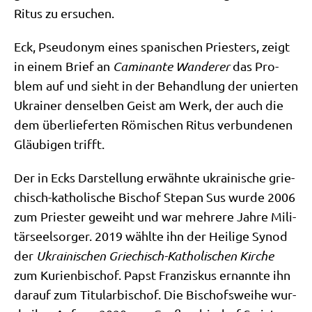
Ritus zu ersuchen.
Eck, Pseud­onym eines spa­ni­schen Prie­sters, zeigt
in einem Brief an
Cami­nan­te Wan­de­rer
das Pro­
blem auf und sieht in der Behand­lung der unier­ten
Ukrai­ner den­sel­ben Geist am Werk, der auch die
dem über­lie­fer­ten Römi­schen Ritus ver­bun­de­nen
Gläu­bi­gen trifft.
Der in Ecks Dar­stel­lung erwähn­te ukrai­ni­sche grie­
chisch-katho­li­sche Bischof Ste­pan Sus wur­de 2006
zum Prie­ster geweiht und war meh­re­re Jah­re Mili­
tär­seel­sor­ger. 2019 wähl­te ihn der Hei­li­ge Syn­od
der
Ukrai­ni­schen Grie­chisch-Katho­li­schen Kir­che
zum Kuri­en­bi­schof. Papst Fran­zis­kus ernann­te ihn
dar­auf zum Titu­lar­bi­schof. Die Bischofs­wei­he wur­