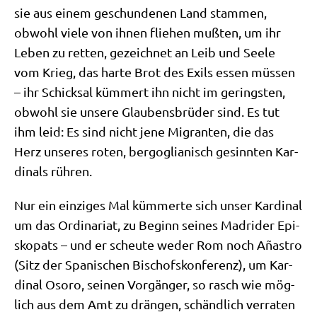
sie aus einem geschun­de­nen Land stam­men,
obwohl vie­le von ihnen flie­hen muß­ten, um ihr
Leben zu ret­ten, gezeich­net an Leib und See­le
vom Krieg, das har­te Brot des Exils essen müs­sen
– ihr Schick­sal küm­mert ihn nicht im gering­sten,
obwohl sie unse­re Glau­bens­brü­der sind. Es tut
ihm leid: Es sind nicht jene Migran­ten, die das
Herz unse­res roten, berg­o­glia­nisch gesinn­ten Kar­
di­nals rühren.
Nur ein ein­zi­ges Mal küm­mer­te sich unser Kar­di­nal
um das Ordi­na­ri­at, zu Beginn sei­nes Madri­der Epi­
sko­pats – und er scheu­te weder Rom noch Aña­stro
(Sitz der Spa­ni­schen Bischofs­kon­fe­renz), um Kar­
di­nal Osoro, sei­nen Vor­gän­ger, so rasch wie mög­
lich aus dem Amt zu drän­gen, schänd­lich ver­ra­ten