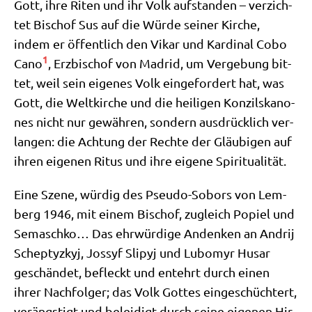
Gott, ihre Riten und ihr Volk auf­stan­den – ver­zich­
tet Bischof Sus auf die Wür­de sei­ner Kir­che,
indem er öffent­lich den Vikar und Kar­di­nal Cobo
1
Cano
, Erz­bi­schof von Madrid, um Ver­ge­bung bit­
tet, weil sein eige­nes Volk ein­ge­for­dert hat, was
Gott, die Welt­kir­che und die hei­li­gen Kon­zils­ka­no­
nes nicht nur gewäh­ren, son­dern aus­drück­lich ver­
lan­gen: die Ach­tung der Rech­te der Gläu­bi­gen auf
ihren eige­nen Ritus und ihre eige­ne Spiritualität.
Eine Sze­ne, wür­dig des Pseu­do-Sobors von Lem­
berg 1946, mit einem Bischof, zugleich Popiel und
Semaschko… Das ehr­wür­di­ge Andenken an Andrij
Schep­tyz­kyj, Jos­syf Slipyj und Lub­o­myr Husar
geschän­det, befleckt und ent­ehrt durch einen
ihrer Nach­fol­ger; das Volk Got­tes ein­ge­schüch­tert,
ver­äng­stigt und belei­digt durch sei­ne eige­nen Hir­