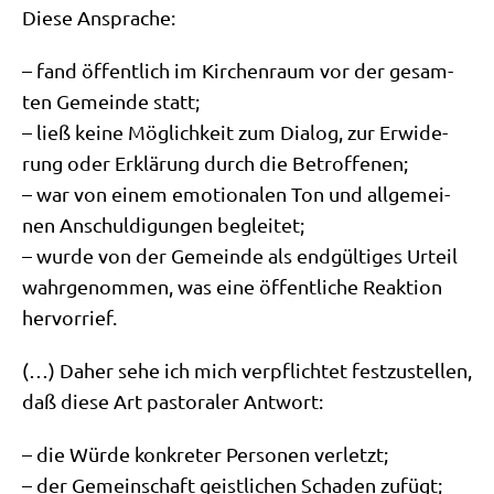
Die­se Ansprache:
– fand öffent­lich im Kir­chen­raum vor der gesam­
ten Gemein­de statt;
– ließ kei­ne Mög­lich­keit zum Dia­log, zur Erwi­de­
rung oder Erklä­rung durch die Betrof­fe­nen;
– war von einem emo­tio­na­len Ton und all­ge­mei­
nen Anschul­di­gun­gen beglei­tet;
– wur­de von der Gemein­de als end­gül­ti­ges Urteil
wahr­ge­nom­men, was eine öffent­li­che Reak­ti­on
hervorrief.
(…) Daher sehe ich mich ver­pflich­tet fest­zu­stel­len,
daß die­se Art pasto­ra­ler Antwort:
– die Wür­de kon­kre­ter Per­so­nen ver­letzt;
– der Gemein­schaft geist­li­chen Scha­den zufügt;