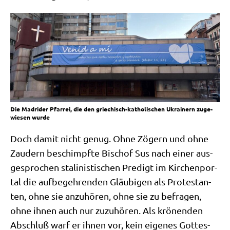
Die Madri­der Pfar­rei, die den grie­chisch-katho­li­schen Ukrai­nern zuge­
wie­sen wurde
Doch damit nicht genug. Ohne Zögern und ohne
Zau­dern beschimpf­te Bischof Sus nach einer aus­
ge­spro­chen sta­li­ni­sti­schen Pre­digt im Kir­chen­por­
tal die auf­be­geh­ren­den Gläu­bi­gen als Pro­te­stan­
ten, ohne sie anzu­hö­ren, ohne sie zu befra­gen,
ohne ihnen auch nur zuzu­hö­ren. Als krö­nen­den
Abschluß warf er ihnen vor, kein eige­nes Got­tes­