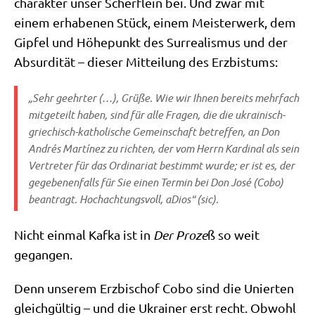
cha­rak­ter unser Scherf­lein bei. Und zwar mit
einem erha­be­nen Stück, einem Mei­ster­werk, dem
Gip­fel und Höhe­punkt des Sur­rea­lis­mus und der
Absur­di­tät – die­ser Mit­tei­lung des Erzbistums:
„Sehr geehr­ter (…), Grü­ße. Wie wir Ihnen bereits mehr­fach
mit­ge­teilt haben, sind für alle Fra­gen, die die ukrai­nisch-
grie­chisch-katho­li­sche Gemein­schaft betref­fen, an Don
Andrés Mar­tí­nez zu rich­ten, der vom Herrn Kar­di­nal als sein
Ver­tre­ter für das Ordi­na­ri­at bestimmt wur­de; er ist es, der
gege­be­nen­falls für Sie einen Ter­min bei Don José (Cobo)
bean­tragt. Hoch­ach­tungs­voll, aDi­os“ (sic).
Nicht ein­mal Kaf­ka ist in
Der Pro­ze
ß so weit
gegangen.
Denn unse­rem Erz­bi­schof Cobo sind die Unier­ten
gleich­gül­tig – und die Ukrai­ner erst recht. Obwohl