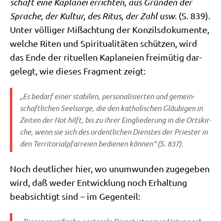
schaft eine Kapla­nei errich­ten, aus Grün­den der
Spra­che, der Kul­tur, des Ritus, der Zahl usw.
(S. 839).
Unter völ­li­ger Miß­ach­tung der Kon­zils­do­ku­men­te,
wel­che Riten und Spi­ri­tua­li­tä­ten schüt­zen, wird
das Ende der ritu­el­len Kapla­nei­en frei­mü­tig dar­
ge­legt, wie die­ses Frag­ment zeigt:
„Es bedarf einer sta­bi­len, per­so­na­li­sier­ten und gemein­
schaft­li­chen Seel­sor­ge, die den katho­li­schen Gläu­bi­gen in
Zei­ten der Not hilft, bis zu ihrer Ein­glie­de­rung in die Orts­kir­
che, wenn sie sich des ordent­li­chen Dien­stes der Prie­ster in
den Ter­ri­to­ri­al­pfar­rei­en bedie­nen kön­nen“ (S. 837).
Noch deut­li­cher hier, wo unum­wun­den zuge­ge­ben
wird, daß weder Ent­wick­lung noch Erhal­tung
beab­sich­tigt sind – im Gegenteil: