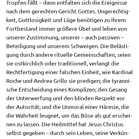
Trop­fen fällt – dann ent­fal­ten sich die Ereig­nis­se
nach dem gerech­ten Gericht Got­tes. Unge­rech­tig­
keit, Gott­lo­sig­keit und Lüge benö­ti­gen zu ihrem
Fort­be­stand immer grö­ße­re Übel und leben von
unse­rer Zustim­mung, unse­rer – auch pas­si­ven –
Betei­li­gung und unse­rem Schwei­gen. Die Belä­sti­
gung durch ande­re ritu­el­le Gemein­schaf­ten, sei­en
sie ost­kirch­lich oder tra­di­tio­nell, ver­langt die
Recht­fer­ti­gung einer fal­schen Ein­heit, wie Kar­di­nal
Roche und Andrea Gril­lo sie pre­di­gen; die tyran­ni­
sche Ent­schei­dung eines Kom­pli­zen; den Gesang
der Unter­wer­fung und den blin­den Respekt vor
der Auto­ri­tät; und die Unmo­ral einer Häre­sie, die
die Wahr­heit leug­net, um das Böse als gut erschei­
nen zu las­sen. Die Heil­mit­tel hat Jesus Chri­stus
selbst gege­ben – durch sein Leben, sei­ne Ver­kün­