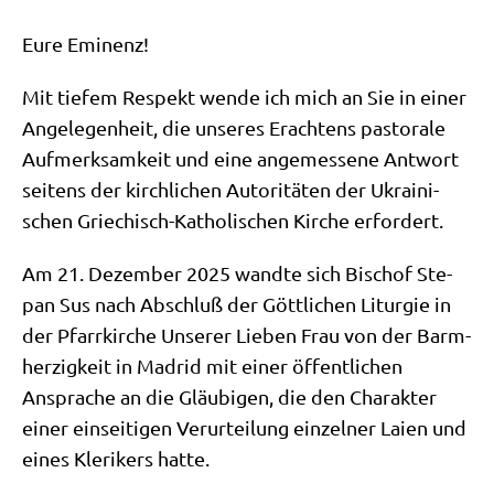
Eure Emi­nenz!
Mit tie­fem Respekt wen­de ich mich an Sie in einer
Ange­le­gen­heit, die unse­res Erach­tens pasto­ra­le
Auf­merk­sam­keit und eine ange­mes­se­ne Ant­wort
sei­tens der kirch­li­chen Auto­ri­tä­ten der Ukrai­ni­
schen Grie­chisch-Katho­li­schen Kir­che erfordert.
Am 21. Dezem­ber 2025 wand­te sich Bischof Ste­
pan Sus nach Abschluß der Gött­li­chen Lit­ur­gie in
der Pfarr­kir­che Unse­rer Lie­ben Frau von der Barm­
her­zig­keit in Madrid mit einer öffent­li­chen
Anspra­che an die Gläu­bi­gen, die den Cha­rak­ter
einer ein­sei­ti­gen Ver­ur­tei­lung ein­zel­ner Lai­en und
eines Kle­ri­kers hatte.