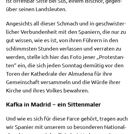
ist offen­bar Sit­te bei Sus, einem Bischof, gegen­
über sei­nen Landsleuten.
Ange­sichts all die­ser Schmach und in geschwi­ster­
li­cher Ver­bun­den­heit mit den Spa­ni­ern, die nur zu
gut wis­sen, wie es ist, von ihren Füh­rern in den
schlimm­sten Stun­den ver­las­sen und ver­ra­ten zu
wer­den, stel­le ich hier das Foto jener „Pro­te­stan­
ten“ ein, die sich jeden Sonn­tag demü­tig vor den
Toren der Kathe­dra­le der Almu­de­na für ihre
Gemein­schaft ver­sam­meln und die Wür­de ihrer
Kir­che und ihres Vol­kes bewahren.
Kafka in Madrid – ein Sittenmaler
Und wie es sich für die­se Far­ce gehört, tra­gen auch
wir Spa­ni­er mit unse­rem so beson­de­ren Natio­nal­