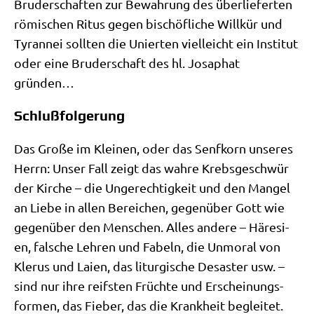
Bru­der­schaf­ten zur Bewah­rung des über­lie­fer­ten
römi­schen Ritus gegen bischöf­li­che Will­kür und
Tyran­nei soll­ten die Unier­ten viel­leicht ein Insti­tut
oder eine Bru­der­schaft des hl. Josa­phat
gründen…
Schlußfolgerung
Das Gro­ße im Klei­nen, oder das Senf­korn unse­res
Herrn: Unser Fall zeigt das wah­re Krebs­ge­schwür
der Kir­che – die Unge­rech­tig­keit und den Man­gel
an Lie­be in allen Berei­chen, gegen­über Gott wie
gegen­über den Men­schen. Alles ande­re – Häre­si­
en, fal­sche Leh­ren und Fabeln, die Unmo­ral von
Kle­rus und Lai­en, das lit­ur­gi­sche Desa­ster usw. –
sind nur ihre reif­sten Früch­te und Erschei­nungs­
for­men, das Fie­ber, das die Krank­heit beglei­tet.