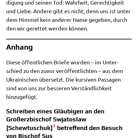
di­gung und sei­nen Tod: Wahr­heit, Gerech­tig­keit
und Lie­be. Ande­re gibt es nicht, denn uns ist unter
dem Him­mel kein ande­rer Name gege­ben, durch
den wir geret­tet wer­den können.
Anhang
Die­se öffent­li­chen Brie­fe wur­den – im Unter­
schied zu den zuvor ver­öf­fent­lich­ten – aus dem
Ukrai­ni­schen über­setzt. Die kur­si­ven Pas­sa­gen
sind von uns zur bes­se­ren Ver­ständ­lich­keit
hinzugefügt.
Schreiben eines Gläubigen an den
Großerzbischof Swjatoslaw
3
[Schewtuschuk]
betreffend den Besuch
von Bischof Sus