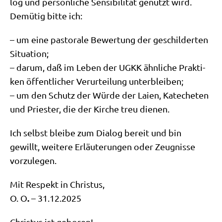
log und per­sön­li­che Sen­si­bi­li­tät genutzt wird.
Demü­tig bit­te ich:
– um eine pasto­ra­le Bewer­tung der geschil­der­ten
Situa­ti­on;
– dar­um, daß im Leben der UGKK ähn­li­che Prak­ti­
ken öffent­li­cher Ver­ur­tei­lung unter­blei­ben;
– um den Schutz der Wür­de der Lai­en, Kate­che­ten
und Prie­ster, die der Kir­che treu dienen.
Ich selbst blei­be zum Dia­log bereit und bin
gewillt, wei­te­re Erläu­te­run­gen oder Zeug­nis­se
vorzulegen.
Mit Respekt in Chri­stus,
.
O. O
– 31.12.2025
Chri­stus ist gebo­ren!