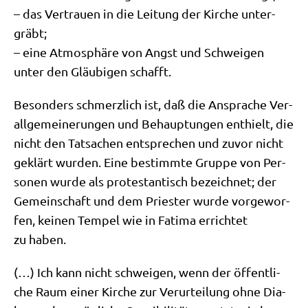
– das Ver­trau­en in die Lei­tung der Kir­che unter­
gräbt;
– eine Atmo­sphä­re von Angst und Schwei­gen
unter den Gläu­bi­gen schafft.
Beson­ders schmerz­lich ist, daß die Anspra­che Ver­
all­ge­mei­ne­run­gen und Behaup­tun­gen ent­hielt, die
nicht den Tat­sa­chen ent­spre­chen und zuvor nicht
geklärt wur­den. Eine bestimm­te Grup­pe von Per­
so­nen wur­de als pro­te­stan­tisch bezeich­net; der
Gemein­schaft und dem Prie­ster wur­de vor­ge­wor­
fen, kei­nen Tem­pel wie in Fati­ma errich­tet
zu haben.
(…) Ich kann nicht schwei­gen, wenn der öffent­li­
che Raum einer Kir­che zur Ver­ur­tei­lung ohne Dia­