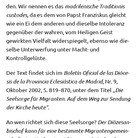
den. Wir nen­nen es das
madri­le­ni­sche Tra­di­tio­nis
cus­to­des
, da es dem von Papst Fran­zis­kus gleicht
wie ein Ei dem ande­ren und die­sel­be Into­le­ranz
gegen­über der wah­ren, vom Hei­li­gen Geist
gewirk­ten Viel­falt wider­spie­gelt, eben­so wie die­
sel­be Unter­wer­fung unter Macht- und
Kontrollgelüste.
Der Text fin­det sich im
Boletín Ofi­ci­al de las Dióce­
sis de la Pro­vin­cia Ecle­siá­sti­ca de Madrid
, Nr. 9,
Okto­ber 2002, S. 819–870, unter dem Titel
„Die
Seel­sor­ge für Migran­ten. Auf dem Weg zur Sen­dung
der Kir­che heu­te“
.
An wen rich­tet sich die­se Seel­sor­ge?
Der Diö­ze­san­
bi­schof kann für eine bestimm­te Migran­ten­ge­mein­