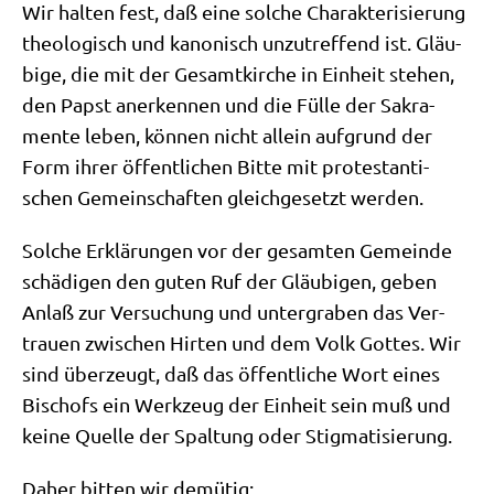
Wir hal­ten fest, daß eine sol­che Cha­rak­te­ri­sie­rung
theo­lo­gisch und kano­nisch unzu­tref­fend ist. Gläu­
bi­ge, die mit der Gesamt­kir­che in Ein­heit ste­hen,
den Papst aner­ken­nen und die Fül­le der Sakra­
men­te leben, kön­nen nicht allein auf­grund der
Form ihrer öffent­li­chen Bit­te mit pro­te­stan­ti­
schen Gemein­schaf­ten gleich­ge­setzt werden.
Sol­che Erklä­run­gen vor der gesam­ten Gemein­de
schä­di­gen den guten Ruf der Gläu­bi­gen, geben
Anlaß zur Ver­su­chung und unter­gra­ben das Ver­
trau­en zwi­schen Hir­ten und dem Volk Got­tes. Wir
sind über­zeugt, daß das öffent­li­che Wort eines
Bischofs ein Werk­zeug der Ein­heit sein muß und
kei­ne Quel­le der Spal­tung oder Stigmatisierung.
Daher bit­ten wir demütig: