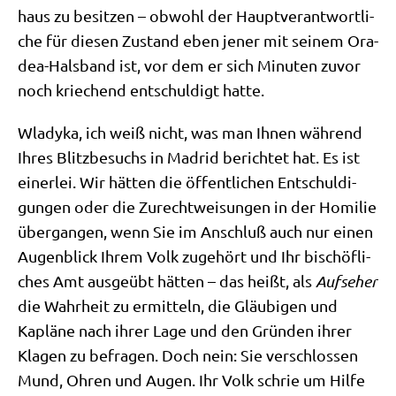
haus zu besit­zen – obwohl der Haupt­ver­ant­wort­li­
che für die­sen Zustand eben jener mit sei­nem Ora­
dea-Hals­band ist, vor dem er sich Minu­ten zuvor
noch krie­chend ent­schul­digt hatte.
Wla­dy­ka, ich weiß nicht, was man Ihnen wäh­rend
Ihres Blitz­be­suchs in Madrid berich­tet hat. Es ist
einer­lei. Wir hät­ten die öffent­li­chen Ent­schul­di­
gun­gen oder die Zurecht­wei­sun­gen in der Homi­lie
über­gan­gen, wenn Sie im Anschluß auch nur einen
Augen­blick Ihrem Volk zuge­hört und Ihr bischöf­li­
ches Amt aus­ge­übt hät­ten – das heißt, als
Auf­se­her
die Wahr­heit zu ermit­teln, die Gläu­bi­gen und
Kaplä­ne nach ihrer Lage und den Grün­den ihrer
Kla­gen zu befra­gen. Doch nein: Sie ver­schlos­sen
Mund, Ohren und Augen. Ihr Volk schrie um Hil­fe