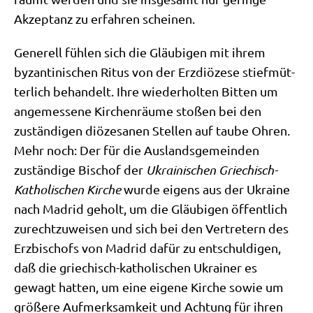
Akzep­tanz zu erfah­ren scheinen.
Gene­rell füh­len sich die Gläu­bi­gen mit ihrem
byzan­ti­ni­schen Ritus von der Erz­diö­ze­se stief­müt­
ter­lich behan­delt. Ihre wie­der­hol­ten Bit­ten um
ange­mes­se­ne Kir­chen­räu­me sto­ßen bei den
zustän­di­gen diö­ze­sa­nen Stel­len auf tau­be Ohren.
Mehr noch: Der für die Aus­lands­ge­mein­den
zustän­di­ge Bischof der
Ukrai­ni­schen Grie­chisch-
Katho­li­schen Kir­che
wur­de eigens aus der Ukrai­ne
nach Madrid geholt, um die Gläu­bi­gen öffent­lich
zurecht­zu­wei­sen und sich bei den Ver­tre­tern des
Erz­bi­schofs von Madrid dafür zu ent­schul­di­gen,
daß die grie­chisch-katho­li­schen Ukrai­ner es
gewagt hat­ten, um eine eige­ne Kir­che sowie um
grö­ße­re Auf­merk­sam­keit und Ach­tung für ihren