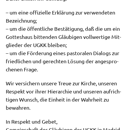
– um eine offi­zi­el­le Erklä­rung zur ver­wen­de­ten
Bezeich­nung;
– um die öffent­li­che Bestä­ti­gung, daß die um ein
Got­tes­haus bit­ten­den Gläu­bi­gen voll­wer­ti­ge Mit­
glie­der der UGKK blei­ben;
– um die För­de­rung eines pasto­ra­len Dia­logs zur
fried­li­chen und gerech­ten Lösung der ange­spro­
che­nen Frage.
Wir ver­si­chern unse­re Treue zur Kir­che, unse­ren
Respekt vor ihrer Hier­ar­chie und unse­ren auf­rich­
ti­gen Wunsch, die Ein­heit in der Wahr­heit zu
bewahren.
In Respekt und Gebet,
Gemein­schaft der Gläu­bi­gen der UGKK in Madrid