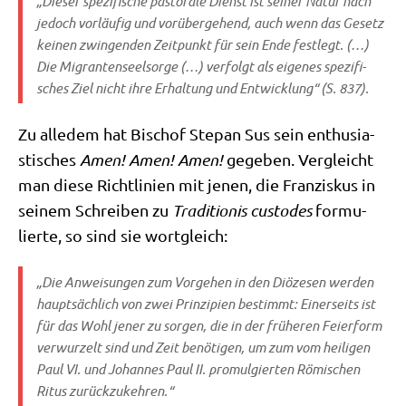
„Die­ser spe­zi­fi­sche pasto­ra­le Dienst ist sei­ner Natur nach
jedoch vor­läu­fig und vor­über­ge­hend, auch wenn das Gesetz
kei­nen zwin­gen­den Zeit­punkt für sein Ende fest­legt. (…)
Die Migran­ten­seel­sor­ge (…) ver­folgt als eige­nes spe­zi­fi­
sches Ziel nicht ihre Erhal­tung und Ent­wick­lung“ (S. 837).
Zu alle­dem hat Bischof Ste­pan Sus sein enthu­sia­
sti­sches
Amen! Amen! Amen!
gege­ben. Ver­gleicht
man die­se Richt­li­ni­en mit jenen, die Fran­zis­kus in
sei­nem Schrei­ben zu
Tra­di­tio­nis cus­to­des
for­mu­
lier­te, so sind sie wortgleich:
„Die Anwei­sun­gen zum Vor­ge­hen in den Diö­ze­sen wer­den
haupt­säch­lich von zwei Prin­zi­pi­en bestimmt: Einer­seits ist
für das Wohl jener zu sor­gen, die in der frü­he­ren Fei­er­form
ver­wur­zelt sind und Zeit benö­ti­gen, um zum vom hei­li­gen
Paul VI. und Johan­nes Paul II. pro­mul­gier­ten Römi­schen
Ritus zurückzukehren.“