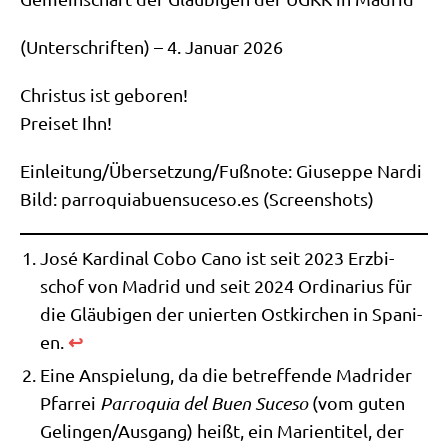
(Unter­schrif­ten) – 4. Janu­ar 2026
Chri­stus ist gebo­ren!
Prei­set Ihn!
Einleitung/​Übersetzung/​Fußnote: Giu­sep­pe Nar­di
Bild: par​ro​quia​buen​suce​so​.es (Screen­shots)
José Kar­di­nal Cobo Cano ist seit 2023 Erz­bi­
schof von Madrid und seit 2024 Ordi­na­ri­us für
die Gläu­bi­gen der unier­ten Ost­kir­chen in Spa­ni­
↩︎
en.
Eine Anspie­lung, da die betref­fen­de Madri­der
Pfar­rei
Par­ro­quia del Buen Suce­so
(vom guten
Gelingen/​Ausgang) heißt, ein Mari­en­ti­tel, der