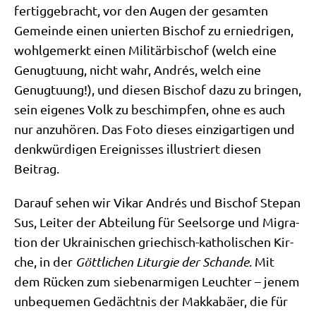
fer­tig­ge­bracht, vor den Augen der gesam­ten
Gemein­de einen unier­ten Bischof zu ernied­ri­gen,
wohl­ge­merkt einen Mili­tär­bi­schof (welch eine
Genug­tu­ung, nicht wahr, Andrés, welch eine
Genug­tu­ung!), und die­sen Bischof dazu zu brin­gen,
sein eige­nes Volk zu beschimp­fen, ohne es auch
nur anzu­hö­ren. Das Foto die­ses ein­zig­ar­ti­gen und
denk­wür­di­gen Ereig­nis­ses illu­striert die­sen
Beitrag.
Dar­auf sehen wir Vikar Andrés und Bischof Ste­pan
Sus, Lei­ter der Abtei­lung für Seel­sor­ge und Migra­
ti­on der Ukrai­ni­schen grie­chisch-katho­li­schen Kir­
che, in der
Gött­li­chen Lit­ur­gie der Schan­de
. Mit
dem Rücken zum sie­ben­ar­mi­gen Leuch­ter – jenem
unbe­que­men Gedächt­nis der Mak­ka­bä­er, die für