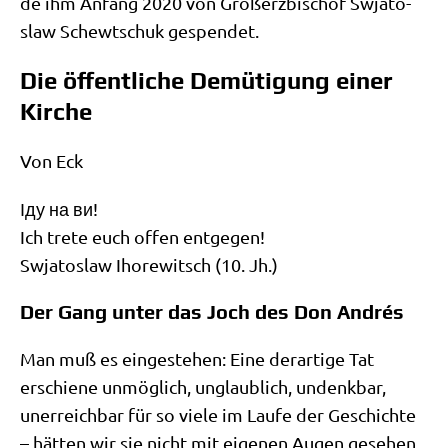
de ihm Anfang 2020 von Groß­erz­bi­schof Swja­to­
slaw Schewtschuk gespendet.
Die öffentliche Demütigung einer
Kirche
Von Eck
Іду на ви!
Ich tre­te euch offen ent­ge­gen!
Swja­to­slaw Ihore­witsch (10. Jh.)
Der Gang unter das Joch des Don Andrés
Man muß es ein­ge­ste­hen: Eine der­ar­ti­ge Tat
erschie­ne unmög­lich, unglaub­lich, undenk­bar,
uner­reich­bar für so vie­le im Lau­fe der Geschich­te
– hät­ten wir sie nicht mit eige­nen Augen gese­hen