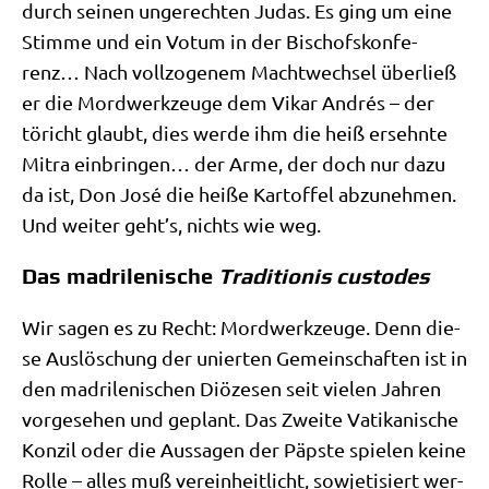
durch sei­nen unge­rech­ten Judas. Es ging um eine
Stim­me und ein Votum in der Bischofs­kon­fe­
renz… Nach voll­zo­ge­nem Macht­wech­sel über­ließ
er die Mord­werk­zeu­ge dem Vikar Andrés – der
töricht glaubt, dies wer­de ihm die heiß ersehn­te
Mitra ein­brin­gen… der Arme, der doch nur dazu
da ist, Don José die hei­ße Kar­tof­fel abzu­neh­men.
Und wei­ter geht’s, nichts wie weg.
Das madrilenische
Traditionis custodes
Wir sagen es zu Recht: Mord­werk­zeu­ge. Denn die­
se Aus­lö­schung der unier­ten Gemein­schaf­ten ist in
den madri­le­ni­schen Diö­ze­sen seit vie­len Jah­ren
vor­ge­se­hen und geplant. Das Zwei­te Vati­ka­ni­sche
Kon­zil oder die Aus­sa­gen der Päp­ste spie­len kei­ne
Rol­le – alles muß ver­ein­heit­licht, sowje­ti­siert wer­