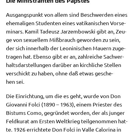
Die Ministranten des Papstes
Aus­gangs­punkt von allem sind Beschwer­den eines
ehe­ma­li­gen Stu­den­ten eines vati­ka­ni­schen Vor­se­
mi­nars. Kamil Tade­u­sz Jar­zem­bow­ski gibt an, Zeu­
ge von sexu­el­lem Miß­brauch gewor­den zu sein,
der sich inner­halb der Leo­ni­ni­schen Mau­ern zuge­
tra­gen hat. Eben­so gibt er an, zahl­rei­che Sach­ver­
halts­dar­stel­lun­gen dar­über an kirch­li­che Stel­len
ver­schickt zu haben, ohne daß etwas gesche­
hen sei.
Die Ein­rich­tung, um die es geht, wur­de von Don
Gio­van­ni Fol­ci (1890 – 1963), einem Prie­ster des
Bis­tums Como, gegrün­det wor­den, der als jun­ger
Feld­ku­rat am Ersten Welt­krieg teil­ge­nom­men hat­
te. 1926 errich­te­te Don Fol­ci in Val­le Calo­rina in