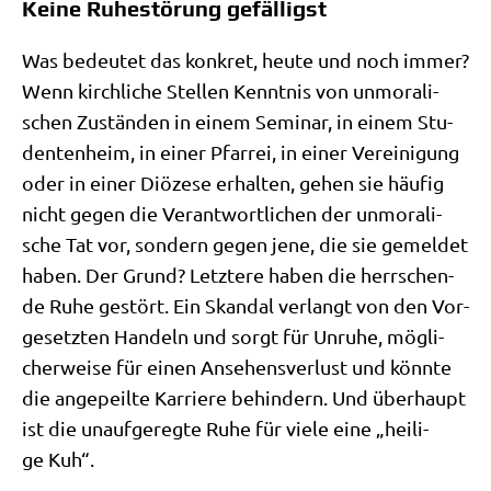
Keine Ruhestörung gefälligst
Was bedeu­tet das kon­kret, heu­te und noch immer?
Wenn kirch­li­che Stel­len Kennt­nis von unmo­ra­li­
schen Zustän­den in einem Semi­nar, in einem Stu­
den­ten­heim, in einer Pfar­rei, in einer Ver­ei­ni­gung
oder in einer Diö­ze­se erhal­ten, gehen sie häu­fig
nicht gegen die Ver­ant­wort­li­chen der unmo­ra­li­
sche Tat vor, son­dern gegen jene, die sie gemel­det
haben. Der Grund? Letz­te­re haben die herr­schen­
de Ruhe gestört. Ein Skan­dal ver­langt von den Vor­
ge­setz­ten Han­deln und sorgt für Unru­he, mög­li­
cher­wei­se für einen Anse­hens­ver­lust und könn­te
die ange­peil­te Kar­rie­re behin­dern. Und über­haupt
ist die unauf­ge­reg­te Ruhe für vie­le eine „hei­li­
ge Kuh“.