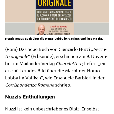
Nuzzis neues Buch über die Homo-Lobby im Vatikan und ihre Macht.
(Rom) Das neue Buch von Gian­car­lo Nuz­zi „
Pec­ca­
to ori­gi­na­le
“ (Erb­sün­de), erschie­nen am 9. Novem­
ber im Mai­län­der Ver­lag
Chia­re­let­te­re
, lie­fert „ein
erschüt­tern­des Bild über die Macht der Homo-
Lob­by im Vati­kan“, wie Ema­nue­le Bar­bie­ri in der
Cor­ri­spon­den­za Roma­na
schrieb.
Nuzzis Enthüllungen
Nuz­zi ist kein unbe­schrie­be­nes Blatt. Er selbst