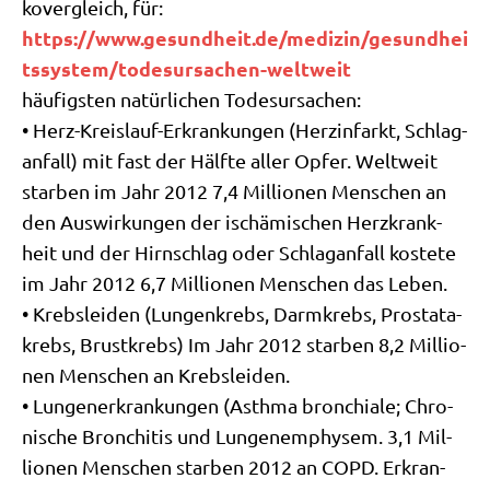
ko­ver­gleich, für:
https://​www​.gesund​heit​.de/​m​e​d​i​z​i​n​/​g​e​s​u​n​d​h​e​i​
t​s​s​y​s​t​e​m​/​t​o​d​e​s​u​r​s​a​c​h​e​n​-​w​e​l​t​w​eit
häu­fig­sten natür­li­chen Todesursachen:
• Herz-Kreis­lauf-Erkran­kun­gen (Herz­in­farkt, Schlag­
an­fall) mit fast der Hälf­te aller Opfer. Welt­weit
star­ben im Jahr 2012 7,4 Mil­lio­nen Men­schen an
den Aus­wir­kun­gen der ischä­mi­schen Herz­krank­
heit und der Hirn­schlag oder Schlag­an­fall koste­te
im Jahr 2012 6,7 Mil­lio­nen Men­schen das Leben.
• Krebs­lei­den (Lun­gen­krebs, Darm­krebs, Pro­sta­ta­
krebs, Brust­krebs) Im Jahr 2012 star­ben 8,2 Mil­lio­
nen Men­schen an Krebsleiden.
• Lun­gen­er­kran­kun­gen (Asth­ma bron­chia­le; Chro­
ni­sche Bron­chi­tis und Lun­gen­em­phy­sem. 3,1 Mil­
lio­nen Men­schen star­ben 2012 an COPD. Erkran­