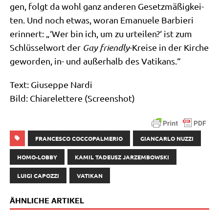
gen, folgt da wohl ganz ande­ren Gesetz­mä­ßig­kei­
ten. Und noch etwas, wor­an Ema­nue­le Bar­bie­ri
erin­nert: „‘Wer bin ich, um zu urtei­len?‘ ist zum
Schlüs­sel­wort der
Gay fri­end­ly
-Krei­se in der Kir­che
gewor­den, in- und außer­halb des Vatikans.“
Text: Giu­sep­pe Nardi
Bild: Chia­re­let­te­re (Screen­shot)
FRANCESCO COCCOPALMERIO
GIANCARLO NUZZI
HOMO-LOBBY
KAMIL TADEUSZ JARZEMBOWSKI
LUIGI CAPOZZI
VATIKAN
ÄHNLICHE ARTIKEL