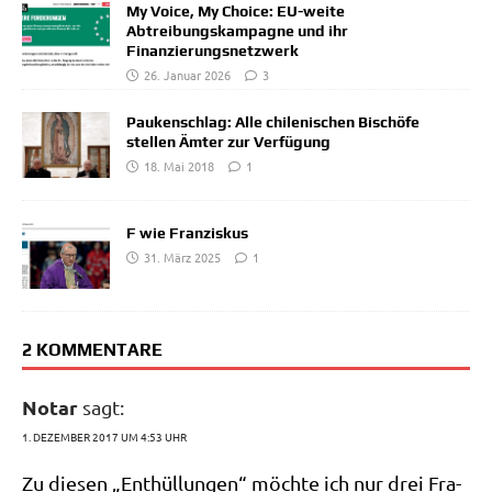
My Voice, My Choice: EU-weite
Abtreibungskampagne und ihr
Finanzierungsnetzwerk
26. Januar 2026
3
Paukenschlag: Alle chilenischen Bischöfe
stellen Ämter zur Verfügung
18. Mai 2018
1
F wie Franziskus
31. März 2025
1
2 KOMMENTARE
Notar
sagt:
1. DEZEMBER 2017 UM 4:53 UHR
Zu die­sen „Ent­hül­lun­gen“ möch­te ich nur drei Fra­