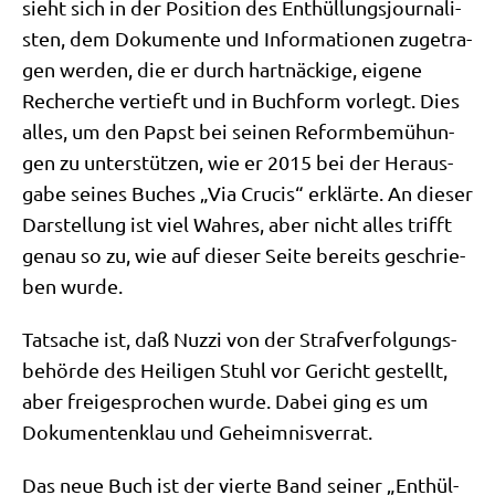
sieht sich in der Posi­ti­on des Ent­hül­lungs­jour­na­li­
sten, dem Doku­men­te und Infor­ma­tio­nen zuge­tra­
gen wer­den, die er durch hart­näcki­ge, eige­ne
Recher­che ver­tieft und in Buch­form vor­legt. Dies
alles, um den Papst bei sei­nen Reform­be­mü­hun­
gen zu unter­stüt­zen, wie er 2015 bei der Her­aus­
ga­be sei­nes Buches „Via Cru­cis“ erklär­te. An die­ser
Dar­stel­lung ist viel Wah­res, aber nicht alles trifft
genau so zu, wie auf die­ser Sei­te bereits geschrie­
ben wurde.
Tat­sa­che ist, daß Nuz­zi von der Straf­ver­fol­gungs­
be­hör­de des Hei­li­gen Stuhl vor Gericht gestellt,
aber frei­ge­spro­chen wur­de. Dabei ging es um
Doku­men­ten­klau und Geheimnisverrat.
Das neue Buch ist der vier­te Band sei­ner „Ent­hül­