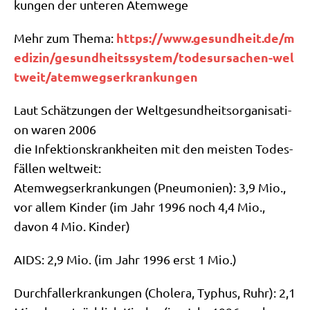
kun­gen der unte­ren Atemwege
https://​www​.gesund​heit​.de/​m​
Mehr zum The­ma:
e​d​i​z​i​n​/​g​e​s​u​n​d​h​e​i​t​s​s​y​s​t​e​m​/​t​o​d​e​s​u​r​s​a​c​h​e​n​-​w​e​l​
t​w​e​i​t​/​a​t​e​m​w​e​g​s​e​r​k​r​a​n​k​u​n​gen
Laut Schät­zun­gen der Welt­ge­sund­heits­or­ga­ni­sa­ti­
on waren 2006
die Infek­ti­ons­krank­hei­ten mit den mei­sten Todes­
fäl­len weltweit:
Atem­wegs­er­kran­kun­gen (Pneu­mo­nien): 3,9 Mio.,
vor allem Kin­der (im Jahr 1996 noch 4,4 Mio.,
davon 4 Mio. Kinder)
AIDS: 2,9 Mio. (im Jahr 1996 erst 1 Mio.)
Durch­fall­erkran­kun­gen (Cho­le­ra, Typhus, Ruhr): 2,1