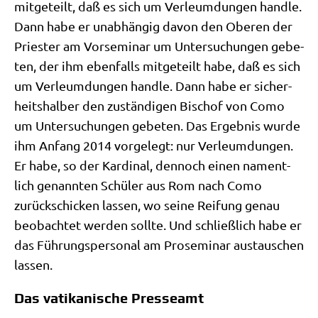
mit­ge­teilt, daß es sich um Ver­leum­dun­gen hand­le.
Dann habe er unab­hän­gig davon den Obe­ren der
Prie­ster am Vor­se­mi­nar um Unter­su­chun­gen gebe­
ten, der ihm eben­falls mit­ge­teilt habe, daß es sich
um Ver­leum­dun­gen hand­le. Dann habe er sicher­
heits­hal­ber den zustän­di­gen Bischof von Como
um Unter­su­chun­gen gebe­ten. Das Ergeb­nis wur­de
ihm Anfang 2014 vor­ge­legt: nur Ver­leum­dun­gen.
Er habe, so der Kar­di­nal, den­noch einen nament­
lich genann­ten Schü­ler aus Rom nach Como
zurück­schicken las­sen, wo sei­ne Rei­fung genau
beob­ach­tet wer­den soll­te. Und schließ­lich habe er
das Füh­rungs­per­so­nal am Pro­se­mi­nar aus­tau­schen
lassen.
Das vatikanische Presseamt