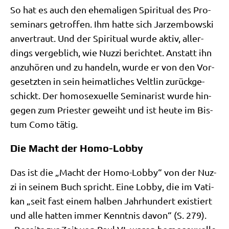
So hat es auch den ehe­ma­li­gen Spi­ri­tu­al des Pro­
se­mi­nars getrof­fen. Ihm hat­te sich Jar­zem­bow­ski
anver­traut. Und der Spi­ri­tu­al wur­de aktiv, aller­
dings ver­geb­lich, wie Nuz­zi berich­tet. Anstatt ihn
anzu­hö­ren und zu han­deln, wur­de er von den Vor­
ge­setz­ten in sein hei­mat­li­ches Velt­lin zurück­ge­
schickt. Der homo­se­xu­el­le Semi­na­rist wur­de hin­
ge­gen zum Prie­ster geweiht und ist heu­te im Bis­
tum Como tätig.
Die Macht der Homo-Lobby
Das ist die „Macht der Homo-Lob­by“ von der Nuz­
zi in sei­nem Buch spricht. Eine Lob­by, die im Vati­
kan „seit fast einem hal­ben Jahr­hun­dert exi­stiert
und alle hat­ten immer Kennt­nis davon“ (S. 279).