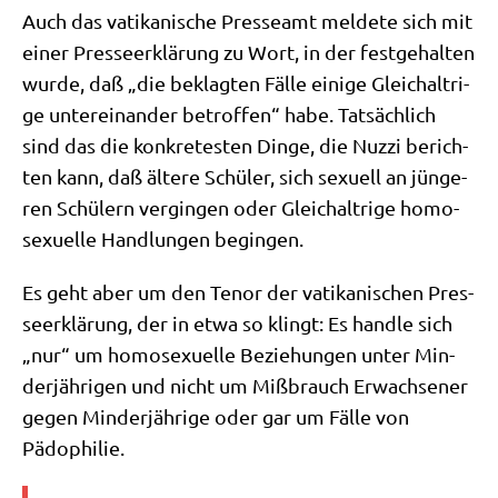
Auch das vati­ka­ni­sche Pres­se­amt mel­de­te sich mit
einer Pres­se­er­klä­rung zu Wort, in der fest­ge­hal­ten
wur­de, daß „die beklag­ten Fäl­le eini­ge Gleich­alt­ri­
ge unter­ein­an­der betrof­fen“ habe. Tat­säch­lich
sind das die kon­kre­te­sten Din­ge, die Nuz­zi berich­
ten kann, daß älte­re Schü­ler, sich sexu­ell an jün­ge­
ren Schü­lern ver­gin­gen oder Gleich­alt­ri­ge homo­
se­xu­el­le Hand­lun­gen begingen.
Es geht aber um den Tenor der vati­ka­ni­schen Pres­
se­er­klä­rung, der in etwa so klingt: Es hand­le sich
„nur“ um homo­se­xu­el­le Bezie­hun­gen unter Min­
der­jäh­ri­gen und nicht um Miß­brauch Erwach­se­ner
gegen Min­der­jäh­ri­ge oder gar um Fäl­le von
Pädophilie.