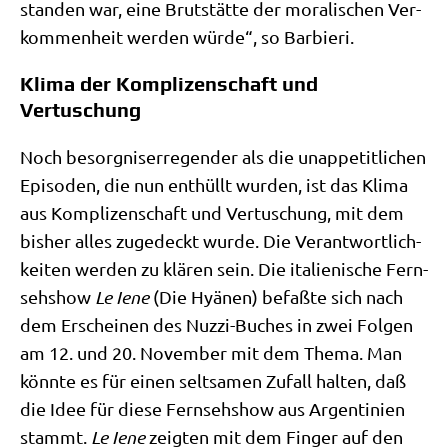
stan­den war, eine Brut­stät­te der mora­li­schen Ver­
kom­men­heit wer­den wür­de“, so Barbieri.
Klima der Komplizenschaft und
Vertuschung
Noch besorg­nis­er­re­gen­der als die unap­pe­tit­li­chen
Epi­so­den, die nun ent­hüllt wur­den, ist das Kli­ma
aus Kom­pli­zen­schaft und Ver­tu­schung, mit dem
bis­her alles zuge­deckt wur­de. Die Ver­ant­wort­lich­
kei­ten wer­den zu klä­ren sein. Die ita­lie­ni­sche Fern­
seh­show
Le Iene
(Die Hyä­nen) befaß­te sich nach
dem Erschei­nen des Nuz­zi-Buches in zwei Fol­gen
am 12. und 20. Novem­ber mit dem The­ma. Man
könn­te es für einen selt­sa­men Zufall hal­ten, daß
die Idee für die­se Fern­seh­show aus Argen­ti­ni­en
stammt.
Le Iene
zeig­ten mit dem Fin­ger auf den