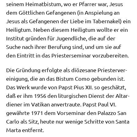
sei­nem Hei­mat­bis­tum, wo er Pfar­rer war, Jesus
dem Gött­li­chen Gefan­ge­nen (in Anspie­lung an
Jesus als Gefan­ge­nen der Lie­be im Taber­na­kel) ein
Hei­lig­tum. Neben die­sem Hei­lig­tum woll­te er ein
Insti­tut grün­den für Jugend­li­che, die auf der
Suche nach ihrer Beru­fung sind, und um sie auf
den Ein­tritt in das Prie­ster­se­mi­nar vorzubereiten.
Die Grün­dung erfolg­te als diö­ze­sa­ne Prie­ster­ver­
ei­ni­gung, die an das Bis­tum Como gebun­den ist.
Das Werk wur­de von Papst Pius XII. so geschätzt,
daß er ihm 1956 den lit­ur­gi­schen Dienst der Altar­
die­ner im Vati­kan anver­trau­te. Papst Paul VI.
gewähr­te 1971 dem Vor­se­mi­nar den Palaz­zo San
Car­lo als Sitz, heu­te nur weni­ge Schrit­te von San­ta
Mar­ta entfernt.