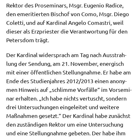
Rek­tor des Pro­se­mi­nars, Msgr. Euge­nio Radi­ce,
den eme­ri­tier­ten Bischof von Como, Msgr. Die­go
Colet­ti, und auf Kar­di­nal Ange­lo Coma­stri, weil
die­ser als Erz­prie­ster die Ver­ant­wor­tung für den
Peters­dom trägt.
Der Kar­di­nal wider­sprach am Tag nach Aus­strah­
lung der Sen­dung, am 21. Novem­ber, ener­gisch
mit einer öffent­li­chen Stel­lung­nah­me. Er habe am
Ende des Stu­di­en­jah­res 2012/​2013 einen anony­
men Hin­weis auf „schlim­me Vor­fäl­le“ im Vor­se­mi­
nar erhal­ten. „Ich habe nichts ver­tuscht, son­dern
drei Unter­su­chun­gen ein­ge­lei­tet und wei­te­re
Maß­nah­men gesetzt.“ Der Kar­di­nal habe zunächst
den zustän­di­gen Rek­tor um eine Unter­su­chung
und eine Stel­lung­nah­me gebe­ten. Der habe ihm