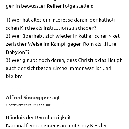
gen in bewuss­ter Rei­hen­fol­ge stellen:
1) Wer hat alles ein Inter­es­se dar­an, der katho­li­
schen Kir­che als Insti­tu­ti­on zu schaden?
2) Wer über­hebt sich wie­der in katha­ri­scher > ket­
ze­ri­scher Wei­se im Kampf gegen Rom als „Hure
Babylon“?
3) Wer glaubt noch dar­an, dass Chri­stus das Haupt
auch der sicht­ba­ren Kir­che immer war, ist und
bleibt?
Alfred Sinnegger
sagt:
1. DEZEMBER 2017 UM 17:57 UHR
Bünd­nis der Barmherzigkeit:
Kar­di­nal fei­ert gemein­sam mit Gery Keszler