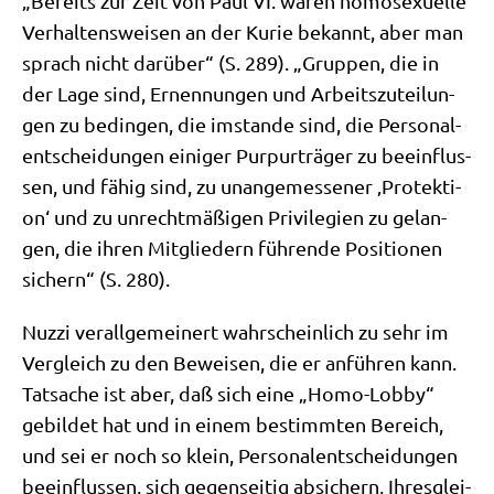
„Bereits zur Zeit von Paul VI. waren homo­se­xu­el­le
Ver­hal­tens­wei­sen an der Kurie bekannt, aber man
sprach nicht dar­über“ (S. 289). „Grup­pen, die in
der Lage sind, Ernen­nun­gen und Arbeits­zu­tei­lun­
gen zu bedin­gen, die imstan­de sind, die Per­so­nal­
ent­schei­dun­gen eini­ger Pur­pur­trä­ger zu beein­flus­
sen, und fähig sind, zu unan­ge­mes­se­ner ‚Pro­tek­ti­
on‘ und zu unrecht­mä­ßi­gen Pri­vi­le­gi­en zu gelan­
gen, die ihren Mit­glie­dern füh­ren­de Posi­tio­nen
sichern“ (S. 280).
Nuz­zi ver­all­ge­mei­nert wahr­schein­lich zu sehr im
Ver­gleich zu den Bewei­sen, die er anfüh­ren kann.
Tat­sa­che ist aber, daß sich eine „Homo-Lob­by“
gebil­det hat und in einem bestimm­ten Bereich,
und sei er noch so klein, Per­so­nal­ent­schei­dun­gen
beein­flus­sen, sich gegen­sei­tig absi­chern, Ihres­glei­