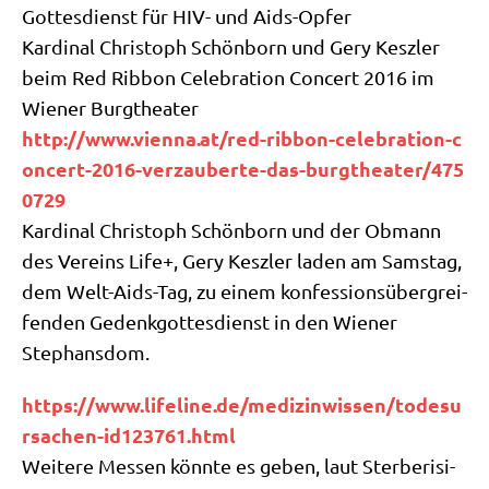
Got­tes­dienst für HIV- und Aids-Opfer
Kar­di­nal Chri­stoph Schön­born und Gery Keszler
beim Red Rib­bon Cele­bra­ti­on Con­cert 2016 im
Wie­ner Burgtheater
http://​www​.vien​na​.at/​r​e​d​-​r​i​b​b​o​n​-​c​e​l​e​b​r​a​t​i​o​n​-​c​
o​n​c​e​r​t​-​2​0​1​6​-​v​e​r​z​a​u​b​e​r​t​e​-​d​a​s​-​b​u​r​g​t​h​e​a​t​e​r​/​4​7​5​
0​729
Kar­di­nal Chri­stoph Schön­born und der Obmann
des Ver­eins Life+, Gery Keszler laden am Sams­tag,
dem Welt-Aids-Tag, zu einem kon­fes­si­ons­über­grei­
fen­den Gedenk­got­tes­dienst in den Wie­ner
Stephansdom.
https://​www​.life​line​.de/​m​e​d​i​z​i​n​w​i​s​s​e​n​/​t​o​d​e​s​u​
r​s​a​c​h​e​n​-​i​d​1​2​3​7​6​1​.​h​tml
Wei­te­re Mes­sen könn­te es geben, laut Ster­be­ri­si­