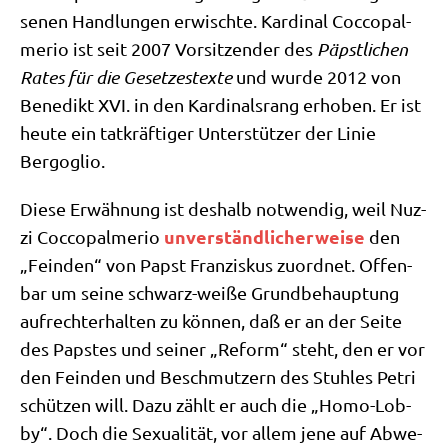
se­nen Hand­lun­gen erwisch­te. Kar­di­nal Coc­co­pal­
me­rio ist seit 2007 Vor­sit­zen­der des
Päpst­li­chen
Rates für die Geset­zes­tex­te
und wur­de 2012 von
Bene­dikt XVI. in den Kar­di­nals­rang erho­ben. Er ist
heu­te ein tat­kräf­ti­ger Unter­stüt­zer der Linie
Bergoglio.
Die­se Erwäh­nung ist des­halb not­wen­dig, weil Nuz­
unver­ständ­li­cher­wei­se
zi Coc­co­pal­me­rio
den
„Fein­den“ von Papst Fran­zis­kus zuord­net. Offen­
bar um sei­ne schwarz-wei­ße Grund­be­haup­tung
auf­recht­erhal­ten zu kön­nen, daß er an der Sei­te
des Pap­stes und sei­ner „Reform“ steht, den er vor
den Fein­den und Beschmut­zern des Stuh­les Petri
schüt­zen will. Dazu zählt er auch die „Homo-Lob­
by“. Doch die Sexua­li­tät, vor allem jene auf Abwe­