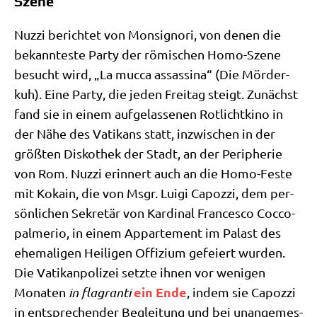
Szene
Nuz­zi berich­tet von Mon­signo­ri, von denen die
bekann­te­ste Par­ty der römi­schen Homo-Sze­ne
besucht wird, „La muc­ca ass­as­si­na“ (Die Mör­der­
kuh). Eine Par­ty, die jeden Frei­tag steigt. Zunächst
fand sie in einem auf­ge­las­se­nen Rot­licht­ki­no in
der Nähe des Vati­kans statt, inzwi­schen in der
größ­ten Dis­ko­thek der Stadt, an der Peri­phe­rie
von Rom. Nuz­zi erin­nert auch an die Homo-Feste
mit Koka­in, die von Msgr. Lui­gi Capoz­zi, dem per­
sön­li­chen Sekre­tär von Kar­di­nal Fran­ces­co Coc­co­
pal­me­rio, in einem Appar­te­ment im Palast des
ehe­ma­li­gen Hei­li­gen Offi­zi­um gefei­ert wur­den.
Die Vati­kan­po­li­zei setz­te ihnen vor weni­gen
ein Ende
Mona­ten
in fla­gran­ti
, indem sie Capoz­zi
in ent­spre­chen­der Beglei­tung und bei unan­ge­mes­