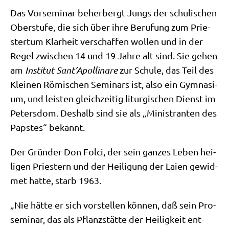
Das Vor­se­mi­nar beher­bergt Jungs der schu­li­schen
Ober­stu­fe, die sich über ihre Beru­fung zum Prie­
ster­tum Klar­heit ver­schaf­fen wol­len und in der
Regel zwi­schen 14 und 19 Jah­re alt sind. Sie gehen
am
Insti­tut Sant’Apollinare
zur Schu­le, das Teil des
Klei­nen Römi­schen Semi­nars ist, also ein Gym­na­si­
um, und lei­sten gleich­zei­tig lit­ur­gi­schen Dienst im
Peters­dom. Des­halb sind sie als „Mini­stran­ten des
Pap­stes“ bekannt.
Der Grün­der Don Fol­ci, der sein gan­zes Leben hei­
li­gen Prie­stern und der Hei­li­gung der Lai­en gewid­
met hat­te, starb 1963.
„Nie hät­te er sich vor­stel­len kön­nen, daß sein Pro­
se­mi­nar, das als Pflanz­stät­te der Hei­lig­keit ent­