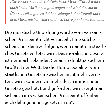
„Die vor­herr­schen­de rela­ti­vi­sti­sche Men­ta­li­tät ist lei­der
auch in den Vati­kan ein­ge­drun­gen und scheint sexu­el­le
Über­schrei­tun­gen zu dul­den, solan­ge kei­ne Gewalt oder
kein Miß­brauch im Spiel sind“, so
Cor­ri­spon­den­za Roma­na
.
Die mora­li­sche Unord­nung wur­de vom vati­ka­ni­
schen Pres­se­amt nicht ver­ur­teilt. Eine sol­che
scheint nur dann zu fol­gen, wenn damit ein staat­li­
ches Gesetz ver­letzt wird. Das mora­li­sche Gesetz
ist dem­nach sekun­där. Genau so denkt ja auch ein
Groß­teil der Welt. Da die Homo­se­xua­li­tät vom
staat­li­chen Gesetz inzwi­schen nicht mehr ver­ur­
teilt wird, son­dern viel­mehr durch immer neue
Geset­ze geschützt und geför­dert wird, zeigt man
sich auch im vati­ka­ni­schen Pres­se­amt offen­bar
auch dahin­ge­hend „geset­zes­treu“.