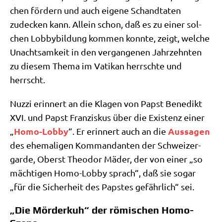
chen för­dern und auch eige­ne Schand­ta­ten
zudecken kann. Allein schon, daß es zu einer sol­
chen Lob­by­bil­dung kom­men konn­te, zeigt, wel­che
Unacht­sam­keit in den ver­gan­ge­nen Jahr­zehn­ten
zu die­sem The­ma im Vati­kan herrsch­te und
herrscht.
Nuz­zi erin­nert an die Kla­gen von Papst Bene­dikt
XVI. und Papst Fran­zis­kus über die Exi­stenz einer
Homo-Lob­by
Aus­sa­gen
„
“. Er erin­nert auch an die
des ehe­ma­li­gen Kom­man­dan­ten der Schwei­zer­
gar­de, Oberst Theo­dor Mäder, der von einer „so
mäch­ti­gen Homo-Lob­by sprach“, daß sie sogar
„für die Sicher­heit des Pap­stes gefähr­lich“ sei.
„Die Mörderkuh“ der römischen Homo-