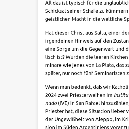
All das ist typisch für die unglaub­li­
Schick­sal sei­ner Scha­fe zu küm­mern
geist­li­chen Macht in die welt­li­che 
Hat die­ser Christ aus Sal­ta, einer d
irgend­ei­nen Hin­weis auf den Zustand
ei­ne Sor­ge um die Gegen­wart und di
lisch ist? Wur­den die lee­ren Kir­che
mi­na­re wie jenes von La Pla­ta, das z
spä­ter, nur noch fünf Semi­na­ri­sten 
Wenn man bedenkt, daß wir Katho­li­ken
2024 zwei Prie­ster­wei­hen im
Insti­t
na­do
(IVE) in San Rafa­el hin­zu­zäh­l
Prie­ster hat, die­se Situa­ti­on lie­be
der Unge­wiß­heit von Alep­po, im Krie
si­on im Süden Argen­ti­ni­ens voranz