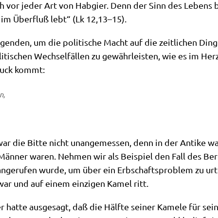
h vor jeder Art von Hab­gier. Denn der Sinn des Lebens b
 im Über­fluß lebt“ (Lk 12,13–15).
gen­den, um die poli­ti­sche Macht auf die zeit­li­chen Din
­ti­schen Wech­sel­fäl­len zu gewähr­lei­sten, wie es im Her
druck kommt:
n,
ar die Bit­te nicht unan­ge­mes­sen, denn in der Anti­ke wa
ge Män­ner waren. Neh­men wir als Bei­spiel den Fall des Ber
nge­ru­fen wur­de, um über ein Erb­schafts­pro­blem zu urt
ar und auf einem ein­zi­gen Kamel ritt.
t­te aus­ge­sagt, daß die Hälf­te sei­ner Kame­le für sei­ne