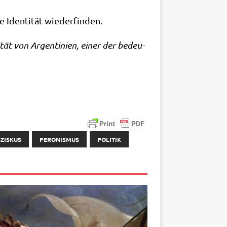
he Iden­ti­tät wiederfinden.
si­tät von Argen­ti­ni­en, einer der bedeu­
ZISKUS
PERONISMUS
POLITIK