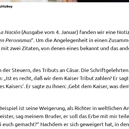
 Urtubey
La Nación
(Aus­ga­be vom 4. Janu­ar) fan­den wir eine Noti
en Pero­nis­mus
“. Um die Ange­le­gen­heit in einen Zusam­me
, mit zwei Zita­ten, von denen eines bekannt und das ande
 der Steu­ern, des Tri­buts an Cäsar. Die Schrift­ge­lehr­te
 „Ist es recht, daß wir dem Kai­ser Tri­but zah­len? Er sag­
Des Kai­sers‘. Er sag­te zu ihnen: ‚Gebt dem Kai­ser, was d
­spiel ist sei­ne Wei­ge­rung, als Rich­ter in welt­li­chen Ange
­ster, sag mei­nem Bru­der, er soll das Erbe mit mir tei­le
 euch gemacht?“ Nach­dem er sich gewei­gert hat, in den Fal