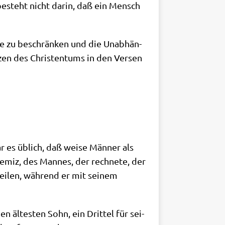
esteht nicht dar­in, daß ein Mensch
­ge zu beschrän­ken und die Unab­hän­
­zen des Chri­sten­tums in den Ver­sen
r es üblich, daß wei­se Män­ner als
­emiz, des Man­nes, der rech­ne­te, der
ei­len, wäh­rend er mit sei­nem
n älte­sten Sohn, ein Drit­tel für sei­