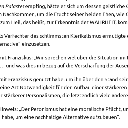
hen Pala­stes
emp­fing, hät­te er sich um des­sen geist­li­c
chen Nach­kom­men, um die Frucht sei­ner bei­den Ehen, wie C
d zum Heil, das heißt, zur Erkennt­nis der WAHRHEIT, ko
 Ver­fech­ter des schlimm­sten Kle­ri­ka­lis­mus ermu­tig­te
r­na­ti­ve“ einzusetzen.
t Fran­zis­kus: „Wir spre­chen viel über die Situa­ti­on im
d… und was dies in bezug auf die Ver­schär­fung der Aus­ein
 mit Fran­zis­kus genutzt habe, um ihn über den Stand sei­
s eine Art Not­wen­dig­keit für den Auf­bau einer stär­ke­re
är­ke­rer Per­so­na­lis­men, die letzt­end­lich vie­le ande­
n­weis: „Der Pero­nis­mus hat eine mora­li­sche Pflicht, un
n habe, um eine nach­hal­ti­ge Alter­na­ti­ve aufzubauen“.