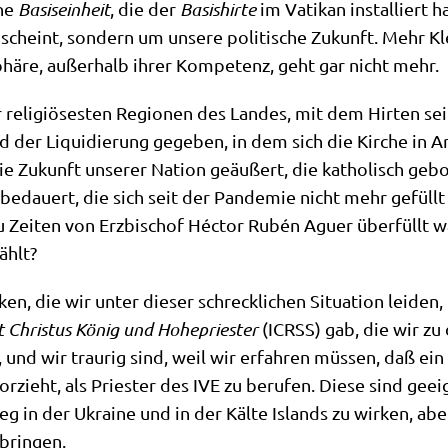
che
Basis­ein­heit
, die der
Basi­shir­te
im Vati­kan instal­liert 
 scheint, son­dern um unse­re poli­ti­sche Zukunft. Mehr Kle
Sphä­re, außer­halb ihrer Kom­pe­tenz, geht gar nicht mehr.
er reli­giö­se­sten Regio­nen des Lan­des, mit dem Hir­ten 
 der Liqui­die­rung gege­ben, in dem sich die Kir­che in Ar
e Zukunft unse­rer Nati­on geäu­ßert, die katho­lisch geb
n bedau­ert, die sich seit der Pan­de­mie nicht mehr gefüllt 
u Zei­ten von Erz­bi­schof Héc­tor Rubén Aguer über­füllt wa
zählt?
, die wir unter die­ser schreck­li­chen Situa­ti­on lei­den
ut Chri­stus König und Hohe­prie­ster
(ICRSS) gab, die wir z
en, und wir trau­rig sind, weil wir erfah­ren müs­sen, daß ein
r vor­zieht, als Prie­ster des IVE zu beru­fen. Die­se sind g
g in der Ukrai­ne und in der Käl­te Islands zu wir­ken, abe
ubringen.