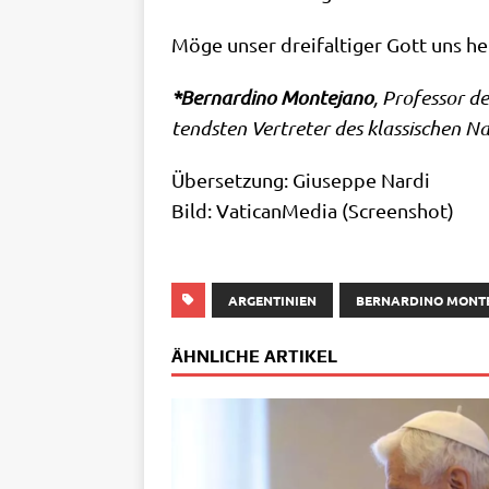
Möge unser drei­fal­ti­ger Gott uns he
*
Ber­nar­di­no Mon­te­ja­no
, Pro­fes­sor d
tend­sten Ver­tre­ter des klas­si­schen Na
Über­set­zung: Giu­sep­pe Nar­di
Bild: Vati­can­Me­dia (Screen­shot)
ARGENTINIEN
BERNARDINO MONT
ÄHNLICHE ARTIKEL