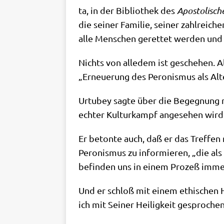
ta, in der Biblio­thek des
Apo­sto­li­sc
die sei­ner Fami­lie, sei­ner zahl­rei­
alle Men­schen geret­tet wer­den un
Nichts von alle­dem ist gesche­hen. Als
„Erneue­rung des Pero­nis­mus als Alte
Urtu­bey sag­te über die Begeg­nung mi
ech­ter Kul­tur­kampf ange­se­hen wir
Er beton­te auch, daß er das Tref­fen
Pero­nis­mus zu infor­mie­ren, „die al
befin­den uns in einem Pro­zeß immer st
Und er schloß mit einem ethi­schen Hi
ich mit Sei­ner Hei­lig­keit gespro­che