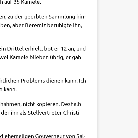
ich auf 35 Kamele.
ten, zu der geerb­ten Samm­lung hin­
­ben, aber Ber­emiz beru­hig­te ihn,
n Drit­tel erhielt, bot er 12 an; und
Zwei Kame­le blie­ben übrig, er gab
t­li­chen Pro­blems die­nen kann. Ich
en kann.
h­ah­men, nicht kopie­ren. Des­halb
r ihn als Stell­ver­tre­ter Chri­sti
nd ehe­ma­li­gen Gou­ver­neur von Sal­