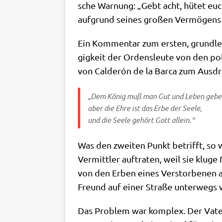
sche War­nung: „Gebt acht, hütet euc
auf­grund sei­nes gro­ßen Ver­mö­gens
Ein Kom­men­tar zum ersten, grund­le­
gig­keit der Ordens­leu­te von den poli
von Cal­derón de la Bar­ca zum Aus­
„Dem König muß man Gut und Leben gebe
aber die Ehre ist das Erbe der See­le,
und die See­le gehört Gott allein.“
Was den zwei­ten Punkt betrifft, so w
Ver­mitt­ler auf­tra­ten, weil sie klu­
von den Erben eines Ver­stor­be­nen a
Freund auf einer Stra­ße unter­wegs w
Das Pro­blem war kom­plex. Der Vater ha