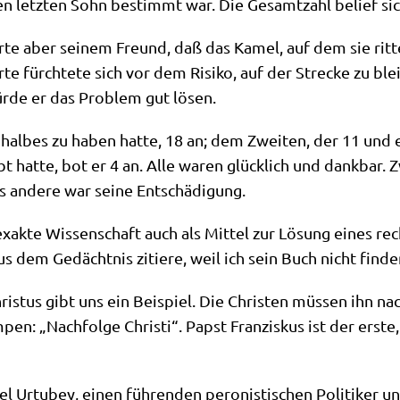
­nen letz­ten Sohn bestimmt war. Die Gesamt­zahl belief s
r­te aber sei­nem Freund, daß das Kamel, auf dem sie rit­
te fürch­te­te sich vor dem Risi­ko, auf der Strecke zu blei
ür­de er das Pro­blem gut lösen.
al­bes zu haben hat­te, 18 an; dem Zwei­ten, der 11 und ei
 hat­te, bot er 4 an. Alle waren glück­lich und dank­bar. 
s ande­re war sei­ne Entschädigung.
ak­te Wis­sen­schaft auch als Mit­tel zur Lösung eines rech
s dem Gedächt­nis zitie­re, weil ich sein Buch nicht fin­d
­stus gibt uns ein Bei­spiel. Die Chri­sten müs­sen ihn nac
 „Nach­fol­ge Chri­sti“. Papst Fran­zis­kus ist der erste, de
 Urtu­bey, einen füh­ren­den pero­ni­sti­schen Poli­ti­ker u