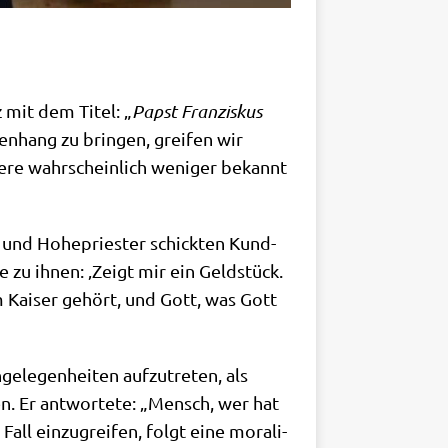
z mit dem Titel: „
Papst Fran­zis­kus
n­hang zu brin­gen, grei­fen wir
­re wahr­schein­lich weni­ger bekannt
n und Hohe­prie­ster schick­ten Kund­
te zu ihnen: ‚Zeigt mir ein Geld­stück.
em Kai­ser gehört, und Gott, was Gott
­le­gen­hei­ten auf­zu­tre­ten, als
n. Er ant­wor­te­te: „Mensch, wer hat
l ein­zu­grei­fen, folgt eine mora­li­