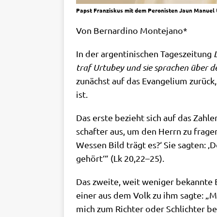
Papst Franziskus mit dem Peronisten Jaun Manuel
Von Ber­nar­di­no Montejano*
In der argen­ti­ni­schen Tages­zei­tung
traf Urtu­bey und sie spra­chen über d
zunächst auf das Evan­ge­li­um zurück
ist.
Das erste bezieht sich auf das Zah­len
schaf­ter aus, um den Herrn zu fra­gen:
Wes­sen Bild trägt es?‘ Sie sag­ten: ‚
gehört‘“ (Lk 20,22–25).
Das zwei­te, weit weni­ger bekann­te Bei
einer aus dem Volk zu ihm sag­te: „Mei
mich zum Rich­ter oder Schlich­ter bei