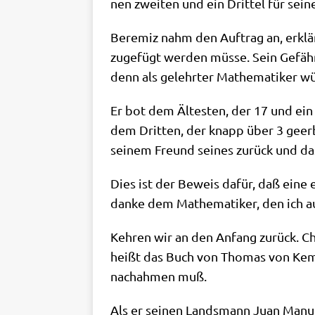
nen zwei­ten und ein Drit­tel für sei
Ber­emiz nahm den Auf­trag an, erklä
zu­ge­fügt wer­den müs­se. Sein Gefähr­
denn als gelehr­ter Mathe­ma­ti­ker w
Er bot dem Älte­sten, der 17 und ein h
dem Drit­ten, der knapp über 3 geerbt
sei­nem Freund sei­nes zurück und da
Dies ist der Beweis dafür, daß eine ex
dan­ke dem Mathe­ma­ti­ker, den ich au
Keh­ren wir an den Anfang zurück. Chri
heißt das Buch von Tho­mas von Kem­pen:
nach­ah­men muß.
Als er sei­nen Lands­mann Juan Manu­el