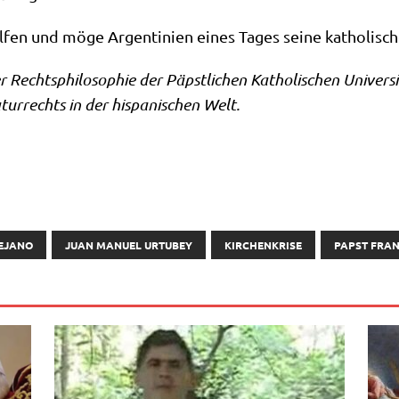
l­fen und möge Argen­ti­ni­en eines Tages sei­ne katho­li­sc
er Rechts­phi­lo­so­phie der Päpst­li­chen Katho­li­schen Uni­ver­
tur­rechts in der his­pa­ni­schen Welt.
EJANO
JUAN MANUEL URTUBEY
KIRCHENKRISE
PAPST FRAN