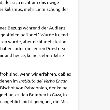
hat, der sich nicht um das ewi­ge
­ri­ka­lis­mus, mehr Ein­mi­schung der
sei­nes Bezugs wäh­rend der Audi­enz
gen­ti­ni­en befin­det? Wur­de irgend­
o­ren wur­de, aber nicht mehr katho­
haben, oder die lee­ren Prie­ster­se­
r und heu­te, kei­ne sie­ben Jah­re
, froh sind, wenn wir erfah­ren, daß es
u denen im
Insti­tu­to del Ver­bo Encar­
 Bischof von Pata­go­ni­en, der kei­ne
eeig­net unter den Bom­ben in Gaza, in
r angeb­lich nicht geeig­net, die Mis­