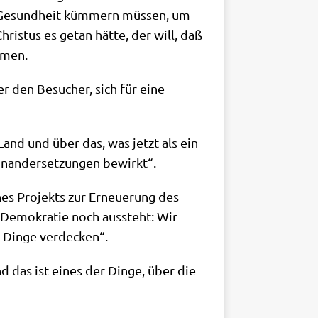
he Gesund­heit küm­mern müs­sen, um
hri­stus es getan hät­te, der will, daß
mmen.
 er den Besu­cher, sich für eine
 Land und über das, was jetzt als ein
­an­der­set­zun­gen bewirkt“.
nes Pro­jekts zur Erneue­rung des
n Demo­kra­tie noch aus­steht: Wir
re Din­ge verdecken“.
d das ist eines der Din­ge, über die