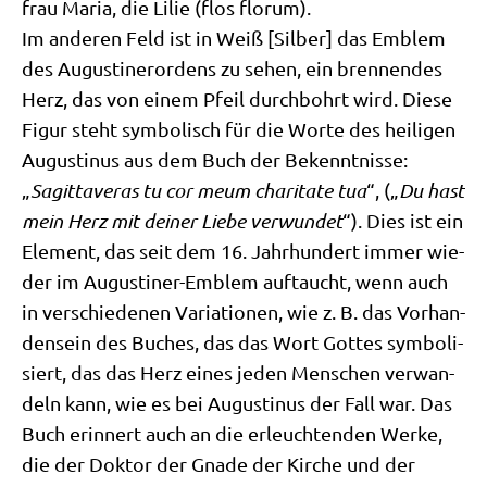
frau Maria, die Lilie (flos florum).
Im ande­ren Feld ist in Weiß [Sil­ber] das Emblem
des Augu­sti­ner­or­dens zu sehen, ein bren­nen­des
Herz, das von einem Pfeil durch­bohrt wird. Die­se
Figur steht sym­bo­lisch für die Wor­te des hei­li­gen
Augu­sti­nus aus dem Buch der Bekennt­nis­se:
„
Sagit­ta­ve­ras tu cor meum cha­ri­ta­te tua
“, („
Du hast
mein Herz mit dei­ner Lie­be ver­wun­det
“). Dies ist ein
Ele­ment, das seit dem 16. Jahr­hun­dert immer wie­
der im Augu­sti­ner-Emblem auf­taucht, wenn auch
in ver­schie­de­nen Varia­tio­nen, wie z. B. das Vor­han­
den­sein des Buches, das das Wort Got­tes sym­bo­li­
siert, das das Herz eines jeden Men­schen ver­wan­
deln kann, wie es bei Augu­sti­nus der Fall war. Das
Buch erin­nert auch an die erleuch­ten­den Wer­ke,
die der Dok­tor der Gna­de der Kir­che und der