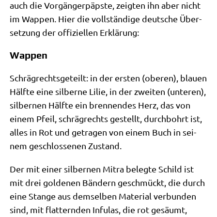
auch die Vor­gän­ger­päp­ste, zeig­ten ihn aber nicht
im Wap­pen. Hier die voll­stän­di­ge deut­sche Über­
set­zung der offi­zi­el­len Erklärung:
Wappen
Schräg­rechts­ge­teilt: in der ersten (obe­ren), blau­en
Hälf­te eine sil­ber­ne Lilie, in der zwei­ten (unte­ren),
sil­ber­nen Hälf­te ein bren­nen­des Herz, das von
einem Pfeil, schräg­rechts gestellt, durch­bohrt ist,
alles in Rot und getra­gen von einem Buch in sei­
nem geschlos­se­nen Zustand.
Der mit einer sil­ber­nen Mitra beleg­te Schild ist
mit drei gol­de­nen Bän­dern geschmückt, die durch
eine Stan­ge aus dem­sel­ben Mate­ri­al ver­bun­den
sind, mit flat­tern­den Infu­las, die rot gesäumt,