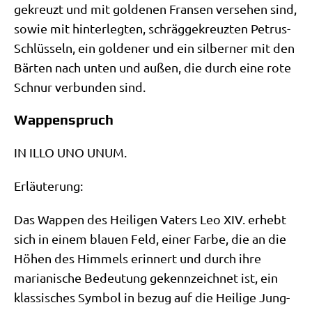
gekreuzt und mit gol­de­nen Fran­sen ver­se­hen sind,
sowie mit hin­ter­leg­ten, schräg­ge­kreuz­ten Petrus-
Schlüs­seln, ein gol­de­ner und ein sil­ber­ner mit den
Bär­ten nach unten und außen, die durch eine rote
Schnur ver­bun­den sind.
Wappenspruch
IN ILLO UNO UNUM.
Erläu­te­rung:
Das Wap­pen des Hei­li­gen Vaters Leo XIV. erhebt
sich in einem blau­en Feld, einer Far­be, die an die
Höhen des Him­mels erin­nert und durch ihre
maria­ni­sche Bedeu­tung gekenn­zeich­net ist, ein
klas­si­sches Sym­bol in bezug auf die Hei­li­ge Jung­