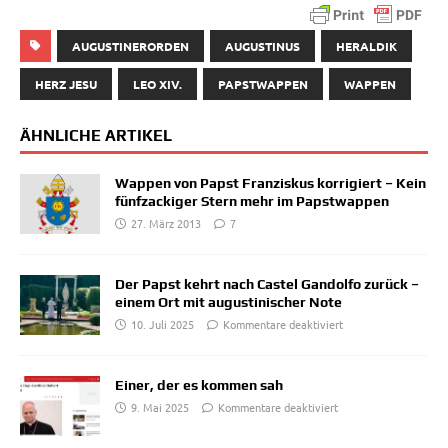
AUGUSTINERORDEN
AUGUSTINUS
HERALDIK
HERZ JESU
LEO XIV.
PAPSTWAPPEN
WAPPEN
ÄHNLICHE ARTIKEL
Wappen von Papst Franziskus korrigiert – Kein
fünfzackiger Stern mehr im Papstwappen
27. März 2013
7
Der Papst kehrt nach Castel Gandolfo zurück –
einem Ort mit augustinischer Note
10. Juli 2025
Kommentare deaktiviert
Einer, der es kommen sah
9. Mai 2025
Kommentare deaktiviert