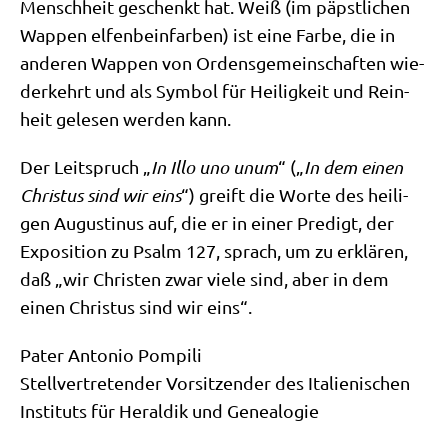
Mensch­heit geschenkt hat. Weiß (im päpst­li­chen
Wap­pen elfen­bein­far­ben) ist eine Far­be, die in
ande­ren Wap­pen von Ordens­ge­mein­schaf­ten wie­
der­kehrt und als Sym­bol für Hei­lig­keit und Rein­
heit gele­sen wer­den kann.
Der Leit­spruch „
In Illo uno unum
“ („
In dem einen
Chri­stus sind wir eins
“) greift die Wor­te des hei­li­
gen Augu­sti­nus auf, die er in einer Pre­digt, der
Expo­si­ti­on zu Psalm 127, sprach, um zu erklä­ren,
daß „wir Chri­sten zwar vie­le sind, aber in dem
einen Chri­stus sind wir eins“.
Pater Anto­nio Pom­pi­li
Stell­ver­tre­ten­der Vor­sit­zen­der des Ita­lie­ni­schen
Insti­tuts für Heral­dik und Genealogie