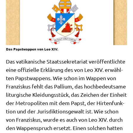
Das Papstwappen von Leo XIV.
Das vati­ka­ni­sche Staats­se­kre­ta­ri­at ver­öf­fent­lich­te
eine offi­zi­el­le Erklä­rung des von Leo XIV. erwähl­
ten Papst­wap­pens. Wie schon im Wap­pen von
Fran­zis­kus fehlt das Pal­li­um, das hoch­be­deut­sa­me
lit­ur­gi­sche Klei­dungs­stück, das Zei­chen der Ein­heit
der Metro­po­li­ten mit dem Papst, der Hir­ten­funk­
ti­on und der Juris­dik­ti­ons­ge­walt ist. Wie schon
von Fran­zis­kus, wur­de es auch von Leo XIV. durch
den Wap­pen­spruch ersetzt. Einen sol­chen hat­ten