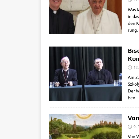
Was la
in das
den Ko
rung, 
Bis
Ko
12.
Am 23.
Szkoły
Der W
ben
Vom
9.
Von Vi