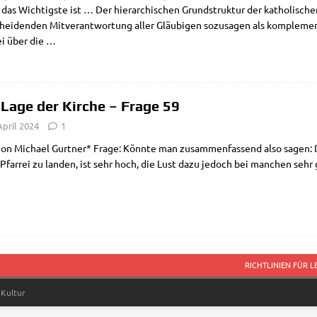
 das Wich­tig­ste ist … Der hier­ar­chi­schen Grund­struk­tur der katho­li­sch
hei­den­den Mit­ver­ant­wor­tung aller Gläu­bi­gen sozu­sa­gen als kom­ple­men
ei über die
…
 Lage der Kirche – Frage 59
April 2024
1
n Micha­el Gurt­ner* Fra­ge: Könn­te man zusam­men­fas­send also sagen: Die
Pfar­rei zu lan­den, ist sehr hoch, die Lust dazu jedoch bei man­chen sehr
RICHTLINIEN FÜR 
 Kultur