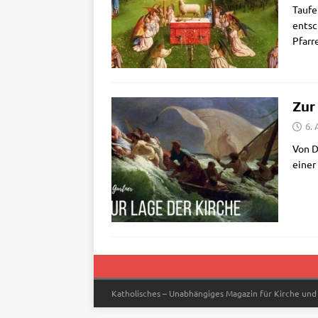
Tau­fe
ent­sc
Pfar­r
Zur
6. 
Von Do
einer 
Katholisches – Unabhängiges Magazin für Kirche und