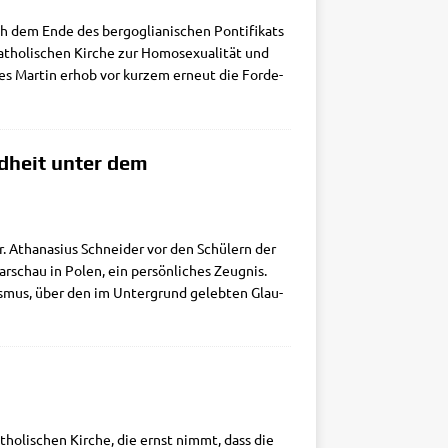
h dem Ende des berg­o­glia­ni­schen Pon­ti­fi­kats
tho­li­schen Kir­che zur Homo­se­xua­li­tät und
mes Mar­tin erhob vor kur­zem erneut die For­de­
ndheit unter dem
. Atha­na­si­us Schnei­der vor den Schü­lern der
schau in Polen, ein per­sön­li­ches Zeug­nis.
is­mus, über den im Unter­grund geleb­ten Glau­
tho­li­schen Kir­che, die ernst nimmt, dass die