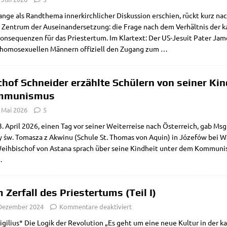
n­ge als Rand­the­ma inner­kirch­li­cher Dis­kus­si­on erschien, rückt kurz nac
 Zen­trum der Aus­ein­an­der­set­zung: die Fra­ge nach dem Ver­hält­nis der ka
n­se­quen­zen für das Prie­ster­tum. Im Klar­text: Der US-Jesu­it Pater Ja
homo­se­xu­el­len Män­nern offi­zi­ell den Zugang zum
…
chof Schneider erzählte Schülern von seiner Ki
mmunismus
 Mai 2026
5
 April 2026, einen Tag vor sei­ner Wei­ter­rei­se nach Öster­reich, gab Msgr
 św. Tomas­za z Akwinu (Schu­le St. Tho­mas von Aquin) in Józe­fów bei War­
eih­bi­schof von Ast­a­na sprach über sei­ne Kind­heit unter dem Kom­mu­n
…
 Zerfall des Priestertums (Teil I)
 Dezember 2024
Kommentare deaktiviert
gi­li­us* Die Logik der Revo­lu­ti­on „Es geht um eine neue Kul­tur in der ka