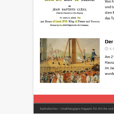
Von M
und tr
sten E
das T
Der
4.
Am 21.
Haus­
im Jan
wur­d
Katholisches – Unabhängiges Magazin für Kirche und