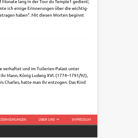
nf Mona­te lang in der Tour du Temp­le1 gedient;
te ich eini­ge Erin­ne­run­gen über die wich­tig­
uge­tra­gen haben“. Mit die­sen Wor­ten beginnt
er­haf­tet und im Tui­­le­ri­en-Palast unter
d ihr Mann, König Lud­wig XVI. (1774–1791/92),
­is Charles, hat­te man ihr ent­zo­gen. Das Kind
LESERMEINUNGEN
ÜBER UNS
IMPRESSUM