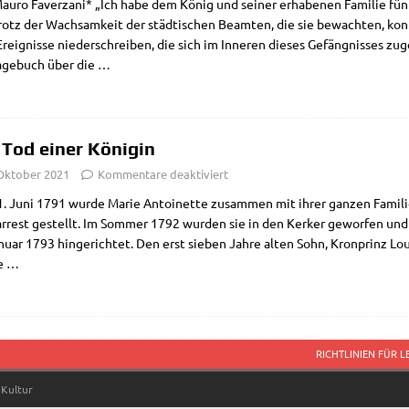
au­ro Faver­za­ni* „Ich habe dem König und sei­ner erha­be­nen Fami­lie fü
otz der Wach­sam­keit der städ­ti­schen Beam­ten, die sie bewach­ten, konn­
reig­nis­se nie­der­schrei­ben, die sich im Inne­ren die­ses Gefäng­nis­ses z
age­buch über die
…
 Tod einer Königin
 Oktober 2021
Kommentare deaktiviert
 Juni 1791 wur­de Marie Antoi­net­te zusam­men mit ihrer gan­zen Fami­lie v
ar­rest gestellt. Im Som­mer 1792 wur­den sie in den Ker­ker gewor­fen un
u­ar 1793 hin­ge­rich­tet. Den erst sie­ben Jah­re alten Sohn, Kron­prinz Lou
e
…
RICHTLINIEN FÜR 
 Kultur