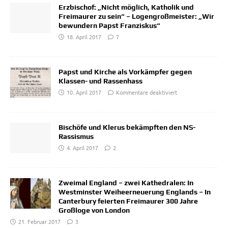
Erzbischof: „Nicht möglich, Katholik und
Freimaurer zu sein“ – Logengroßmeister: „Wir
bewundern Papst Franziskus“
18. April 2017
7
Papst und Kirche als Vorkämpfer gegen
Klassen- und Rassenhass
10. April 2017
Kommentare deaktiviert
Bischöfe und Klerus bekämpften den NS-
Rassismus
4. April 2017
2
Zweimal England – zwei Kathedralen: In
Westminster Weiheerneuerung Englands – In
Canterbury feierten Freimaurer 300 Jahre
Großloge von London
21. Februar 2017
3