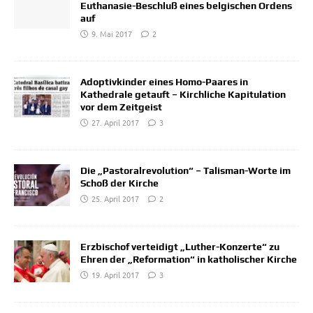
Euthanasie-Beschluß eines belgischen Ordens
auf
9. Mai 2017
2
Adoptivkinder eines Homo-Paares in
Kathedrale getauft – Kirchliche Kapitulation
vor dem Zeitgeist
27. April 2017
3
Die „Pastoralrevolution“ – Talisman-Worte im
Schoß der Kirche
25. April 2017
2
Erzbischof verteidigt „Luther-Konzerte“ zu
Ehren der „Reformation“ in katholischer Kirche
19. April 2017
3