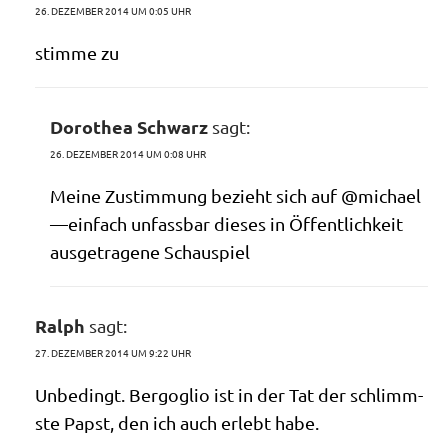
26. DEZEMBER 2014 UM 0:05 UHR
stim­me zu
Dorothea Schwarz
sagt:
26. DEZEMBER 2014 UM 0:08 UHR
Mei­ne Zustim­mung bezieht sich auf @michael
—einfach unfass­bar die­ses in Öffent­lich­keit
aus­ge­tra­ge­ne Schauspiel
Ralph
sagt:
27. DEZEMBER 2014 UM 9:22 UHR
Unbe­dingt. Berg­o­glio ist in der Tat der schlimm­
ste Papst, den ich auch erlebt habe.