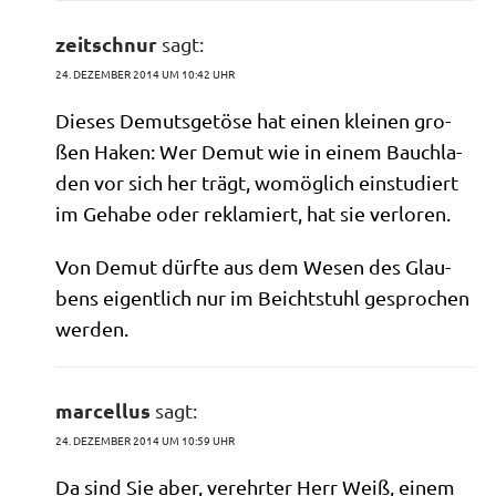
zeitschnur
sagt:
24. DEZEMBER 2014 UM 10:42 UHR
Die­ses Demuts­ge­tö­se hat einen klei­nen gro­
ßen Haken: Wer Demut wie in einem Bauch­la­
den vor sich her trägt, womög­lich ein­stu­diert
im Geha­be oder rekla­miert, hat sie verloren.
Von Demut dürf­te aus dem Wesen des Glau­
bens eigent­lich nur im Beicht­stuhl gespro­chen
werden.
marcellus
sagt:
24. DEZEMBER 2014 UM 10:59 UHR
Da sind Sie aber, ver­ehr­ter Herr Weiß, einem