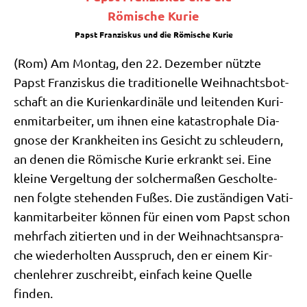
Papst Fran­zis­kus und die Römi­sche Kurie
(Rom) Am Mon­tag, den 22. Dezem­ber nütz­te
Papst Fran­zis­kus die tra­di­tio­nel­le Weih­nachts­bot­
schaft an die Kuri­en­kar­di­nä­le und lei­ten­den Kuri­
en­mit­ar­bei­ter, um ihnen eine kata­stro­pha­le Dia­
gno­se der Krank­hei­ten ins Gesicht zu schleu­dern,
an denen die Römi­sche Kurie erkrankt sei. Eine
klei­ne Ver­gel­tung der sol­cher­ma­ßen Geschol­te­
nen folg­te ste­hen­den Fußes. Die zustän­di­gen Vati­
kan­mit­ar­bei­ter kön­nen für einen vom Papst schon
mehr­fach zitier­ten und in der Weih­nachts­an­spra­
che wie­der­hol­ten Aus­spruch, den er einem Kir­
chen­leh­rer zuschreibt, ein­fach kei­ne Quel­le
finden.