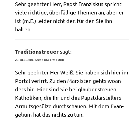
Sehr geehr­ter Herr, Papst Fran­zis­kus spricht
vie­le rich­ti­ge, über­fäl­li­ge The­men an, aber er
ist (m.E.) lei­der nicht der, für den Sie ihn
halten.
Traditionstreuer
sagt:
23. DEZEMBER 2014 UM 17:44 UHR
Sehr geehr­ter Her Weiß, Sie haben sich hier im
Por­tal ver­irrt. Zu den Mar­xi­sten gehts woan­
ders hin. Hier sind Sie bei glau­bens­treu­en
Katho­li­ken, die Ihr und des Papst­dar­stel­lers
Armuts­ge­sül­ze durch­schau­en. Mit dem Evan­
ge­li­um hat das nichts zu tun.