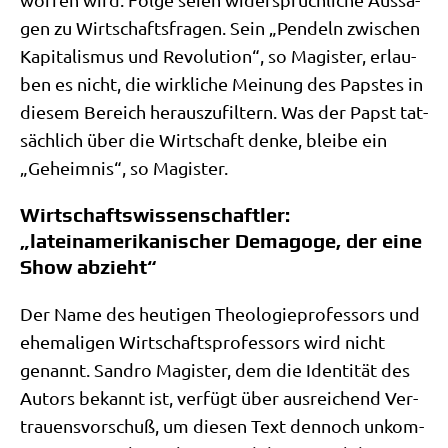
gen zu Wirt­schafts­fra­gen. Sein „Pen­deln zwi­schen
Kapi­ta­lis­mus und Revo­lu­ti­on“, so Magi­ster, erlau­
ben es nicht, die wirk­li­che Mei­nung des Pap­stes in
die­sem Bereich her­aus­zu­fil­tern. Was der Papst tat­
säch­lich über die Wirt­schaft den­ke, blei­be ein
„Geheim­nis“, so Magister.
Wirtschaftswissenschaftler:
„lateinamerikanischer Demagoge, der eine
Show abzieht“
Der Name des heu­ti­gen Theo­lo­gie­pro­fes­sors und
ehe­ma­li­gen Wirt­schafts­pro­fes­sors wird nicht
genannt. San­dro Magi­ster, dem die Iden­ti­tät des
Autors bekannt ist, ver­fügt über aus­rei­chend Ver­
trau­ens­vor­schuß, um die­sen Text den­noch unkom­