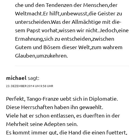
che und den Ten­den­zen der Menschen,der
Welt​macht​.Er hilft,unbewusst,die Gei­ster zu
unterscheiden.Was der All­mäch­ti­ge mit die­
sem Papst vorhat,wissen wir nicht.Jedoch,eine
Ermahnung,sich zu entscheiden,zwischen
Gutem und Bösem die­ser Welt,zum wah­rem
Glauben,umzukehren.
michael
sagt:
23. DEZEMBER 2014 UM 9:56 UHR
Per­fekt, Tan­go-Fran­ze uebt sich in Diplomatie.
Die­se Herr­schaf­ten haben ihn gewaehlt.
Vie­le hat er schon ent­las­sen, es duerf­ten in der
Mehr­heit sei­ne Adep­ten sein.
Es kommt immer gut, die Hand die einen fuet­tert,