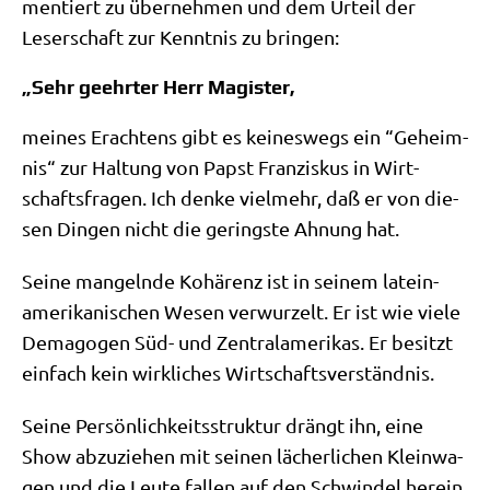
men­tiert zu über­neh­men und dem Urteil der
Leser­schaft zur Kennt­nis zu bringen:
„Sehr geehrter Herr Magister,
mei­nes Erach­tens gibt es kei­nes­wegs ein “Geheim­
nis“ zur Hal­tung von Papst Fran­zis­kus in Wirt­
schafts­fra­gen. Ich den­ke viel­mehr, daß er von die­
sen Din­gen nicht die gering­ste Ahnung hat.
Sei­ne man­geln­de Kohä­renz ist in sei­nem latein­
ame­ri­ka­ni­schen Wesen ver­wur­zelt. Er ist wie vie­le
Dem­ago­gen Süd- und Zen­tral­ame­ri­kas. Er besitzt
ein­fach kein wirk­li­ches Wirtschaftsverständnis.
Sei­ne Per­sön­lich­keits­struk­tur drängt ihn, eine
Show abzu­zie­hen mit sei­nen lächer­li­chen Klein­wa­
gen und die Leu­te fal­len auf den Schwin­del her­ein,