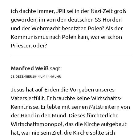
ich dach­te immer, JPII sei in der Nazi-Zeit groß
gewor­den, im von den deut­schen SS-Hor­den
und der Wehr­macht besetz­ten Polen? Als der
Kom­mu­nis­mus nach Polen kam, war er schon
Prie­ster, oder?
Manfred Weiß
sagt:
23. DEZEMBER 2014 UM 14:46 UHR
Jesus hat auf Erden die Vor­ga­ben unse­res
Vaters erfüllt. Er brauch­te kei­ne Wirtschafts-
Kennt­nis­se. Er leb­te mit sei­nen Mit­strei­tern von
der Hand in den Mund. Die­ses fürchterliche
Wirt­schafts­mo­no­pol, das die Kir­che auf­ge­baut
hat, war nie sein Ziel. die Kir­che soll­te sich