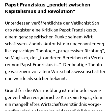
Papst Franziskus „pendelt zwischen
Kapitalismus und Revolution“
Unter­des­sen ver­öf­fent­lich­te der Vati­ka­nist San­
dro Magi­ster eine Kri­tik an Papst Fran­zis­kus zu
einem ganz spe­zi­fi­schen Punkt: sei­nem Wirt­
schafts­ver­ständ­nis. Autor ist ein unge­nann­ter eng­
lisch­spra­chi­ger Theo­lo­ge „pro­gres­si­ver Rich­tung“,
so Magi­ster, der „in ande­ren Berei­chen ein Ver­eh­
rer von Papst Fran­zis­kus ist“. Der heu­ti­ge Theo­lo­
ge war zuvor vor allem Wirt­schafts­wis­sen­schaft­ler
und wur­de als sol­cher bekannt.
Grund für die Wort­mel­dung ist mehr oder weni­
ger ver­hal­ten vor­ge­brach­te Kri­tik am Papst, dem
ein man­gel­haf­tes Wirt­schafts­ver­ständ­nis vor­ge­
wor­fen wird. Fol­ge sei­en wider­sprüch­li­che Aus­sa­