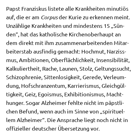
Papst Fran­zis­kus liste­te alle Krank­hei­ten minu­ti­ös
auf, die er am
Cor­pus
der Kurie zu erken­nen meint.
Unzäh­li­ge Krank­hei­ten und min­de­stens 15 „Sün­
den“, hat das katho­li­sche Kir­chen­ober­haupt an
dem direkt mit ihm zusam­men­ar­bei­ten­den Mit­ar­
bei­ter­stab aus­fin­dig gemacht: Hoch­mut, Nar­ziss­
mus, Ambi­tio­nen, Ober­fläch­lich­keit, Insen­si­bi­li­tät,
Kal­ku­liert­heit, Rache, Lau­nen, Stolz, Gel­tungs­sucht,
Schi­zo­phre­nie, Sit­ten­lo­sig­keit, Gere­de, Ver­leum­
dung, Hof­schran­zen­tum, Kar­rie­ris­mus, Gleich­gül­
tig­keit, Geiz, Ego­is­mus, Exhi­bi­tio­nis­mus, Macht­
hun­ger. Sogar Alz­hei­mer fehl­te nicht im päpst­li­
chen Befund, wenn auch im Sin­ne von „spi­ri­tu­el­
lem Alz­hei­mer“. Die Anspra­che liegt noch nicht in
offi­zi­el­ler deut­scher Über­set­zung vor.