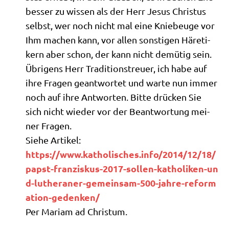
bes­ser zu wis­sen als der Herr Jesus Chri­stus
selbst, wer noch nicht mal eine Knie­beu­ge vor
Ihm machen kann, vor allen son­sti­gen Häre­ti­
kern aber schon, der kann nicht demü­tig sein.
Übri­gens Herr Tra­di­ti­ons­treu­er, ich habe auf
ihre Fra­gen geant­wor­tet und war­te nun immer
noch auf ihre Ant­wor­ten. Bit­te drücken Sie
sich nicht wie­der vor der Beant­wor­tung mei­
ner Fragen.
Sie­he Artikel:
https://​www​.katho​li​sches​.info/​2​0​1​4​/​1​2​/​1​8​/​
p​a​p​s​t​-​f​r​a​n​z​i​s​k​u​s​-​2​0​1​7​-​s​o​l​l​e​n​-​k​a​t​h​o​l​i​k​e​n​-​u​n​
d​-​l​u​t​h​e​r​a​n​e​r​-​g​e​m​e​i​n​s​a​m​-​5​0​0​-​j​a​h​r​e​-​r​e​f​o​r​m​
a​t​i​o​n​-​g​e​d​e​n​k​en/
Per Mari­am ad Christum.