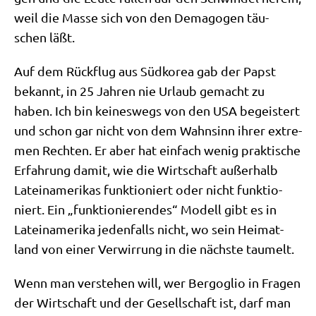
weil die Mas­se sich von den Dem­ago­gen täu­
schen läßt.
Auf dem Rück­flug aus Süd­ko­rea gab der Papst
bekannt, in 25 Jah­ren nie Urlaub gemacht zu
haben. Ich bin kei­nes­wegs von den USA begei­stert
und schon gar nicht von dem Wahn­sinn ihrer extre­
men Rech­ten. Er aber hat ein­fach wenig prak­ti­sche
Erfah­rung damit, wie die Wirt­schaft außer­halb
Latein­ame­ri­kas funk­tio­niert oder nicht funk­tio­
niert. Ein „funk­tio­nie­ren­des“ Modell gibt es in
Latein­ame­ri­ka jeden­falls nicht, wo sein Hei­mat­
land von einer Ver­wir­rung in die näch­ste taumelt.
Wenn man ver­ste­hen will, wer Berg­o­glio in Fra­gen
der Wirt­schaft und der Gesell­schaft ist, darf man