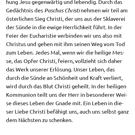
hung Jesu gegen­wär­tig und leben­dig. Durch das
Gedächt­nis des
Paschas Chri­sti
neh­men wir teil am
öster­li­chen Sieg Chri­sti, der uns aus der Skla­ve­rei
der Sün­de in die ewi­ge Herr­lich­keit führt. In der
Fei­er der Eucha­ri­stie ver­bin­den wir uns also mit
Chri­stus und gehen mit ihm sei­nen Weg vom Tod
zum Leben. Jedes Mal, wenn wir die hei­li­ge Mes­
se, das Opfer Chri­sti, fei­ern, voll­zieht sich daher
das Werk unse­rer Erlö­sung. Unser Leben, das
durch die Sün­de an Schön­heit und Kraft ver­liert,
wird durch das Blut Chri­sti geheilt. In der hei­li­gen
Kom­mu­ni­on teilt uns der Herr in beson­de­rer Wei­
se die­ses Leben der Gna­de mit. Ein Leben in die­
ser Lie­be Chri­sti befä­higt uns, auch uns selbst ganz
dem Näch­sten zu schenken.