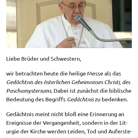
Lie­be Brü­der und Schwestern,
wir betrach­ten heu­te die hei­li­ge Mes­se als das
Gedächt­nis des öster­li­chen Geheim­nis­ses Chri­sti, des
Pas­cha­my­ste­ri­ums
. Dabei ist zunächst die bibli­sche
Bedeu­tung des Begriffs
Gedächt­nis
zu bedenken.
Gedächt­nis meint nicht bloß eine Erin­ne­rung an
Ereig­nis­se der Ver­gan­gen­heit, son­dern in der Lit­
ur­gie der Kir­che wer­den Lei­den, Tod und Auf­er­ste­