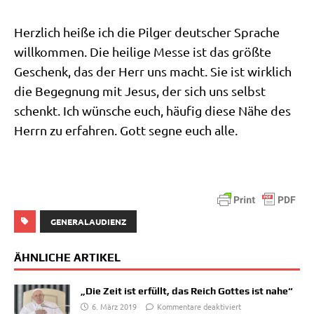
Herz­lich hei­ße ich die Pil­ger deut­scher Spra­che
will­kom­men. Die hei­li­ge Mes­se ist das größ­te
Geschenk, das der Herr uns macht. Sie ist wirk­lich
die Begeg­nung mit Jesus, der sich uns selbst
schenkt. Ich wün­sche euch, häu­fig die­se Nähe des
Herrn zu erfah­ren. Gott seg­ne euch alle.
GENERALAUDIENZ
ÄHNLICHE ARTIKEL
„Die Zeit ist erfüllt, das Reich Gottes ist nahe“
6. März 2019
Kommentare deaktiviert