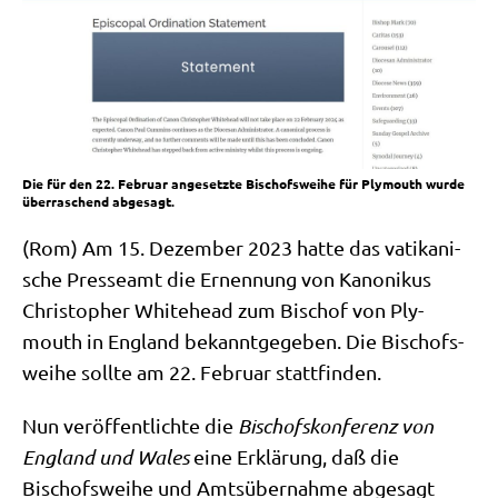
Die für den 22. Februar angesetzte Bischofsweihe für Plymouth wurde
überraschend abgesagt.
(Rom) Am 15. Dezem­ber 2023 hat­te das vati­ka­ni­
sche Pres­se­amt die Ernen­nung von Kano­ni­kus
Chri­sto­pher Whit­ehead zum Bischof von Ply­
mouth in Eng­land bekannt­ge­ge­ben. Die Bischofs­
wei­he soll­te am 22. Febru­ar stattfinden.
Nun ver­öf­fent­lich­te die
Bischofs­kon­fe­renz von
Eng­land und Wales
eine Erklä­rung, daß die
Bischofs­wei­he und Amts­über­nah­me abge­sagt