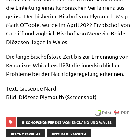
die Ein­lei­tung eines kano­ni­schen Ver­fah­rens aus­
ge­löst. Der bis­he­ri­ge Bischof von Ply­mouth, Msgr.
Mark O’Toole, wur­de im April 2022 Erz­bi­schof von
Car­diff und zugleich Bischof von Men­evia. Bei­de
Diö­ze­sen lie­gen in Wales.
Die lan­ge bischofs­lo­se Zeit bis zur Ernen­nung von
Kano­ni­kus Whit­ehead läßt die inner­kirch­li­chen
Pro­ble­me bei der Nach­fol­ge­re­ge­lung erkennen.
Text: Giu­sep­pe Nar­di
Bild: Diö­ze­se Ply­mouth (Screen­shot)
BISCHOFSKONFERENZ VON ENGLAND UND WALES
BISCHOFSWEIHE
BISTUM PLYMOUTH