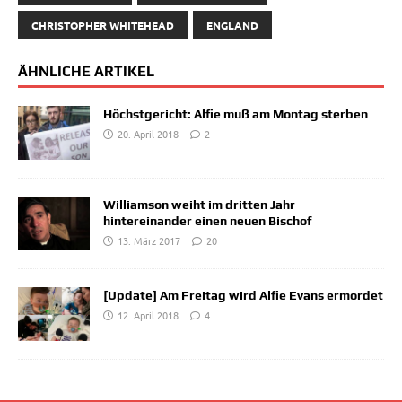
CHRISTOPHER WHITEHEAD
ENGLAND
ÄHNLICHE ARTIKEL
Höchstgericht: Alfie muß am Montag sterben
20. April 2018
2
Williamson weiht im dritten Jahr
hintereinander einen neuen Bischof
13. März 2017
20
[Update] Am Freitag wird Alfie Evans ermordet
12. April 2018
4