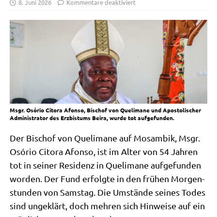
8. Juni 2026
Kommentare deaktiviert
Msgr. Osório Citora Afonso, Bischof von Quelimane und Apostolischer
Administrator des Erzbistums Beira, wurde tot aufgefunden.
Der Bischof von Quel­ima­ne auf Mosam­bik, Msgr.
Osório Cito­ra Afon­so, ist im Alter von 54 Jah­ren
tot in sei­ner Resi­denz in Quel­ima­ne auf­ge­fun­den
wor­den. Der Fund erfolg­te in den frü­hen Mor­gen­
stun­den von Sams­tag. Die Umstän­de sei­nes Todes
sind unge­klärt, doch meh­ren sich Hin­wei­se auf ein