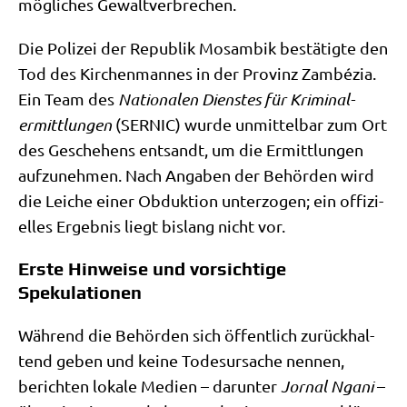
mög­li­ches Gewaltverbrechen.
Die Poli­zei der Repu­blik Mosam­bik bestä­tig­te den
Tod des Kir­chen­man­nes in der Pro­vinz Zam­bé­zia.
Ein Team des
Natio­na­len Dien­stes für Kri­mi­nal­
ermitt­lun­gen
(SERNIC) wur­de unmit­tel­bar zum Ort
des Gesche­hens ent­sandt, um die Ermitt­lun­gen
auf­zu­neh­men. Nach Anga­ben der Behör­den wird
die Lei­che einer Obduk­ti­on unter­zo­gen; ein offi­zi­
el­les Ergeb­nis liegt bis­lang nicht vor.
Erste Hinweise und vorsichtige
Spekulationen
Wäh­rend die Behör­den sich öffent­lich zurück­hal­
tend geben und kei­ne Todes­ur­sa­che nen­nen,
berich­ten loka­le Medi­en – dar­un­ter
Jorn­al Ngani
–