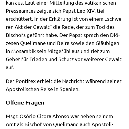
kan aus. Laut einer Mit­tei­lung des vati­ka­ni­schen
Pres­se­am­tes zeig­te sich Papst Leo XIV. tief
erschüt­tert. In der Erklä­rung ist von einem „schwe­
ren Akt der Gewalt“ die Rede, der zum Tod des
Bischofs geführt habe. Der Papst sprach den Diö­
ze­sen Quel­ima­ne und Bei­ra sowie den Gläu­bi­gen
in Mosam­bik sein Mit­ge­fühl aus und rief zum
Gebet für Frie­den und Schutz vor wei­te­rer Gewalt
auf.
Der Pon­ti­fex erhielt die Nach­richt wäh­rend sei­ner
Apo­sto­li­schen Rei­se in Spanien.
Offene Fragen
Msgr. Osório Cito­ra Afon­so war neben sei­nem
Amt als Bischof von Quel­ima­ne auch Apo­sto­li­