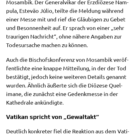
Mosam­bik. Der Gene­ral­vi­kar der Erz­diö­ze­se Nam­
pu­la, Este­vão Júlio, teil­te die Mel­dung wäh­rend
einer Mes­se mit und rief die Gläu­bi­gen zu Gebet
und Beson­nen­heit auf. Er sprach von einer „sehr
trau­ri­gen Nach­richt“, ohne nähe­re Anga­ben zur
Todes­ur­sa­che machen zu können.
Auch die Bischofs­kon­fe­renz von Mosam­bik ver­öf­
fent­lich­te eine knap­pe Mit­tei­lung, in der der Tod
bestä­tigt, jedoch kei­ne wei­te­ren Details genannt
wur­den. Ähn­lich äußer­te sich die Diö­ze­se Quel­
ima­ne, die zunächst eine Gedenk­mes­se in der
Kathe­dra­le ankündigte.
Vatikan spricht von „Gewaltakt“
Deut­lich kon­kre­ter fiel die Reak­ti­on aus dem Vati­