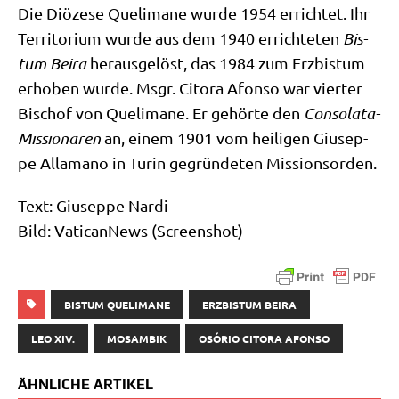
Die Diö­ze­se Quel­ima­ne wur­de 1954 errich­tet. Ihr
Ter­ri­to­ri­um wur­de aus dem 1940 errich­te­ten
Bis­
tum Bei­ra
her­aus­ge­löst, das 1984 zum Erz­bis­tum
erho­ben wur­de. Msgr. Cito­ra Afon­so war vier­ter
Bischof von Quel­ima­ne. Er gehör­te den
Con­so­la­ta-
Mis­sio­na­ren
an, einem 1901 vom hei­li­gen Giu­sep­
pe All­ama­no in Turin gegrün­de­ten Missionsorden.
Text: Giu­sep­pe Nar­di
Bild: Vati­can­News (Screen­shot)
BISTUM QUELIMANE
ERZBISTUM BEIRA
LEO XIV.
MOSAMBIK
OSÓRIO CITORA AFONSO
ÄHNLICHE ARTIKEL