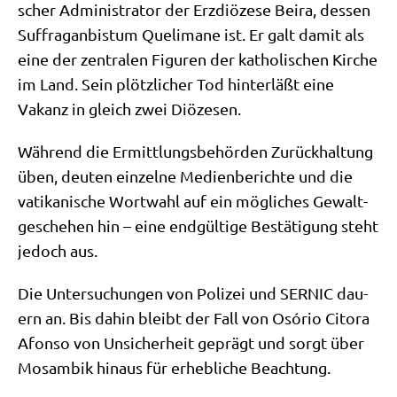
scher Admi­ni­stra­tor der Erz­diö­ze­se Bei­ra, des­sen
Suf­fra­gan­bis­tum Quel­ima­ne ist. Er galt damit als
eine der zen­tra­len Figu­ren der katho­li­schen Kir­che
im Land. Sein plötz­li­cher Tod hin­ter­läßt eine
Vakanz in gleich zwei Diözesen.
Wäh­rend die Ermitt­lungs­be­hör­den Zurück­hal­tung
üben, deu­ten ein­zel­ne Medi­en­be­rich­te und die
vati­ka­ni­sche Wort­wahl auf ein mög­li­ches Gewalt­
ge­sche­hen hin – eine end­gül­ti­ge Bestä­ti­gung steht
jedoch aus.
Die Unter­su­chun­gen von Poli­zei und SERNIC dau­
ern an. Bis dahin bleibt der Fall von Osório Cito­ra
Afon­so von Unsi­cher­heit geprägt und sorgt über
Mosam­bik hin­aus für erheb­li­che Beachtung.