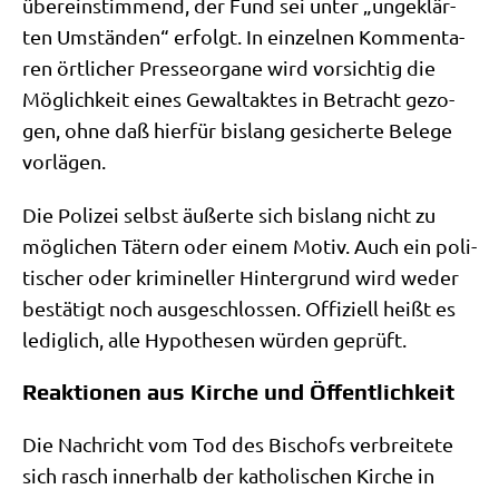
über­ein­stim­mend, der Fund sei unter „unge­klär­
ten Umstän­den“ erfolgt. In ein­zel­nen Kom­men­ta­
ren ört­li­cher Pres­se­or­ga­ne wird vor­sich­tig die
Mög­lich­keit eines Gewalt­ak­tes in Betracht gezo­
gen, ohne daß hier­für bis­lang gesi­cher­te Bele­ge
vorlägen.
Die Poli­zei selbst äußer­te sich bis­lang nicht zu
mög­li­chen Tätern oder einem Motiv. Auch ein poli­
ti­scher oder kri­mi­nel­ler Hin­ter­grund wird weder
bestä­tigt noch aus­ge­schlos­sen. Offi­zi­ell heißt es
ledig­lich, alle Hypo­the­sen wür­den geprüft.
Reaktionen aus Kirche und Öffentlichkeit
Die Nach­richt vom Tod des Bischofs ver­brei­te­te
sich rasch inner­halb der katho­li­schen Kir­che in