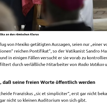
ilika an den römischen Klerus
 von Mexi­ko getä­tig­ten Aus­sa­gen, sei­en nur „einer v
io­nen“ rei­chen Pon­ti­fi­kat“, so der Vati­ka­nist San­dro Ma
nd in eini­gen Fäl­len ver­sucht er sie vor­ab zu kon­trol­li
il­tert durch ver­läß­li­che Mit­ar­bei­ter von
Radio Vati­kan
u
, daß seine freien Worte öffentlich werden
schei­de Fran­zis­kus „sic et sim­pli­ci­ter“, erst gar nicht be
 nicht so klei­nen Audi­to­ri­um von sich gibt.