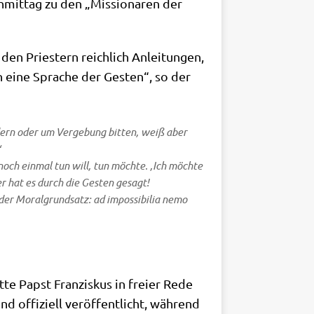
mit­tag zu den „Mis­sio­na­ren der
den Prie­stern reich­lich Anlei­tun­gen,
h eine Spra­che der Gesten“, so der
ern oder um Ver­ge­bung bit­ten, weiß aber
‘
ch ein­mal tun will, tun möch­te. ‚Ich möch­te
er hat es durch die Gesten gesagt!
der Moral­grund­satz: ad impos­si­bi­lia nemo
t­te Papst Fran­zis­kus in frei­er Rede
offi­zi­ell ver­öf­fent­licht, wäh­rend