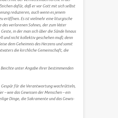
 Zei­chen dafür, daß er vor Gott mit sich selbst
­frei­ung redu­zie­ren, auch wenn es jenem
eröff­nen. Es ist viel­mehr eine lit­ur­gi­sche
e des ver­lo­re­nen Soh­nes, der zum Vater
Geste, in der man sich über die Sün­de hin­aus
ll und nicht kol­lek­tiv gesche­hen muß; denn
 Wei­se dem Geheim­nis des Her­zens und somit
t­va­ters die kirch­li­che Gemein­schaft, die
 Beich­te
unter Anga­be ihrer bestim­men­den
e Gespür für die Ver­ant­wor­tung wach­rüt­teln,
der – wie das Gewis­sen der Men­schen – ein
i­li­ge Din­ge, die Sakra­men­te und das Gewis­