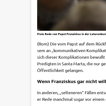
Freie Rede von Papst Franziskus in der Lateranbas
(Rom) Die vom Papst auf dem Rück­flug
sem an „kom­mu­ni­ka­ti­ven Kom­pli­ka­t
sich die­ser Kom­pli­ka­tio­nen bewußt u
Pre­dig­ten in San­ta Mar­ta, die nur gef
Öffent­lich­keit gelangen.
Wenn Franziskus gar nicht will
In ande­ren, „sel­te­ne­ren“ Fäl­len ent­
er Rede manch­mal sogar vor einem gar