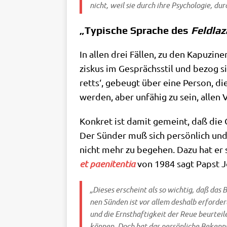
nicht, weil sie durch ihre Psy­cho­lo­gie, d
„Typische Sprache des
Feldlaz
In allen drei Fäl­len, zu den Kapu­zi­n
zis­kus im Gesprächs­stil und bezog sic
retts‘, gebeugt über eine Per­son, die
wer­den, aber unfä­hig zu sein, allen V
Kon­kret ist damit gemeint, daß die Gü
Der Sün­der muß sich per­sön­lich und 
nicht mehr zu bege­hen. Dazu hat er s
et pae­ni­ten­tia
von 1984 sagt Papst Jo
„Die­ses erscheint als so wich­tig, daß das 
nen Sün­den ist vor allem des­halb erfor­der
und die Ernst­haf­tig­keit der Reue beur­tei­l
kön­nen. Doch hat das per­sön­li­che Bekenn