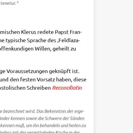
 tenetur.“
ömi­schen Kle­rus rede­te Papst Fran­
e typi­sche Spra­che des ‚Feld­la­za­
ffen­kun­di­gen Wil­len, geheilt zu
ge Vor­aus­set­zun­gen geknüpft ist.
n und den festen Vor­satz haben, die­se
sto­li­schen Schrei­ben
Recon­ci­lia­tio
te
bezeich­net wird. Das Bekennt­nis der eige­
ün­der ken­nen sowie die Schwe­re der Sün­den
ken­nen muß, um ihn behan­deln und hei­len zu
n­ders mit der ver­mit­teln­den Kir­che in der