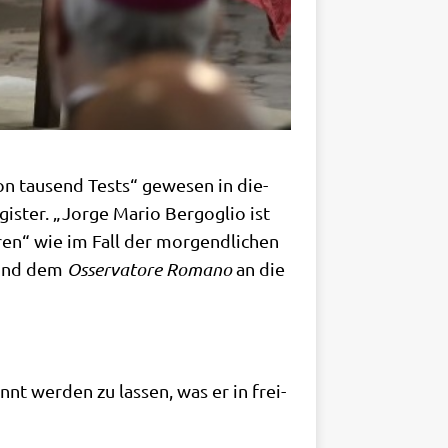
on tau­send Tests“ gewe­sen in die­
gi­ster. „Jor­ge Mario Berg­o­glio ist
e­ren“ wie im Fall der mor­gend­li­chen
nd dem
Osser­va­to­re Roma­no
an die
kannt wer­den zu las­sen, was er in frei­