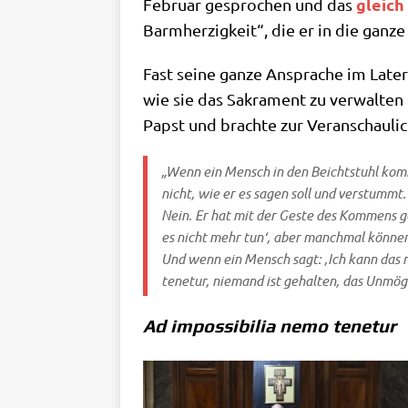
gleich
Febru­ar gespro­chen und das
Barm­her­zig­keit“, die er in die gan­
Fast sei­ne gan­ze Anspra­che im Late­r
wie sie das Sakra­ment zu ver­wal­ten
Papst und brach­te zur Ver­an­schau­li
„Wenn ein Mensch in den Beicht­stuhl kommt
nicht, wie er es sagen soll und ver­stummt.
Nein. Er hat mit der Geste des Kom­mens ge
es nicht mehr tun‘, aber manch­mal kön­nen
Und wenn ein Mensch sagt: ‚Ich kann das nich
tenetur, nie­mand ist gehal­ten, das Unmög­l
Ad impossibilia nemo tenetur