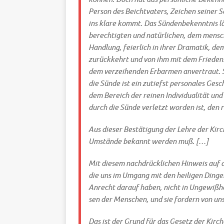
Per­son des Beicht­va­ters, Zei­chen sei­ner 
ins kla­re kommt. Das Sün­den­be­kennt­nis lä
berech­tig­ten und natür­li­chen, dem mensch­
Hand­lung, fei­er­lich in ihrer Dra­ma­tik, d
zurück­kehrt und von ihm mit dem Frie­dens­
dem ver­zei­hen­den Erbar­men anver­traut. S
die Sün­de ist ein zutiefst per­so­na­les Ge
dem Bereich der rei­nen Indi­vi­dua­li­tät un
durch die Sün­de ver­letzt wor­den ist, den
Aus die­ser Bestä­ti­gung der Leh­re der Kir­
Umstän­de
bekannt
wer­den muß. […]
Mit die­sem nach­drück­li­chen Hin­weis auf 
die uns im Umgang mit den hei­li­gen Din­ge
Anrecht dar­auf haben, nicht in Unge­wiß­hei
sen der Men­schen, und sie for­dern von un
Das ist der Grund für das Gesetz der Kirch