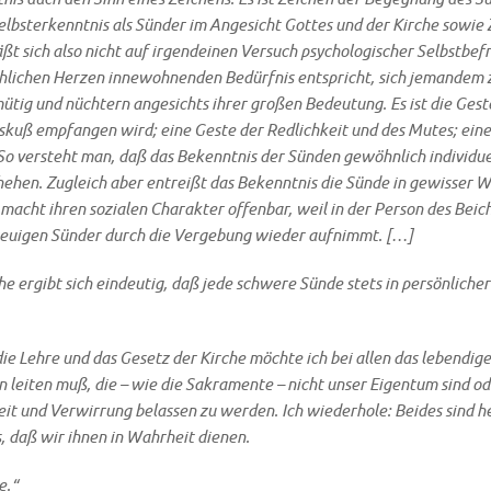
Selbst­er­kennt­nis als Sün­der im Ange­sicht Got­tes und der Kir­che sowie
ßt sich also nicht auf irgend­ei­nen Ver­such psy­cho­lo­gi­scher Selbst­be
li­chen Her­zen inne­woh­nen­den Bedürf­nis ent­spricht, sich jeman­dem zu 
emü­tig und nüch­tern ange­sichts ihrer gro­ßen Bedeu­tung. Es ist die Gest
kuß emp­fan­gen wird; eine Geste der Red­lich­keit und des Mutes; eine 
o ver­steht man, daß das Bekennt­nis der Sün­den gewöhn­lich indi­vi­du­e
sche­hen. Zugleich aber ent­reißt das Bekennt­nis die Sün­de in gewis­ser
d macht ihren sozia­len Cha­rak­ter offen­bar, weil in der Per­son des Beich
 reu­igen Sün­der durch die Ver­ge­bung wie­der aufnimmt. […]
che ergibt sich ein­deu­tig, daß
jede schwe­re Sün­de stets in per­sön­li­cher
die Leh­re und das Gesetz der Kir­che möch­te ich bei allen das leben­di­g
n lei­ten muß, die – wie die Sakra­men­te – nicht unser Eigen­tum sind o
t und Ver­wir­rung belas­sen zu wer­den. Ich wie­der­ho­le: Bei­des sind he
s, daß wir ihnen in Wahr­heit dienen.
e.“