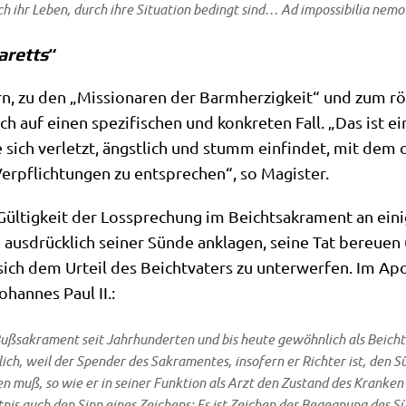
urch ihr Leben, durch ihre Situa­ti­on bedingt sind…
Ad impos­si­bi­lia nemo
aretts
“
ern, zu den „Mis­sio­na­ren der Barm­her­zig­keit“ und zum r
h auf einen spe­zi­fi­schen und kon­kre­ten Fall. „Das ist ein
 sich ver­letzt, ängst­lich und stumm ein­fin­det, mit dem o
er­pflich­tun­gen zu ent­spre­chen“, so Magister.
l­tig­keit der Los­spre­chung im Beicht­sa­kra­ment an eini­
aus­drück­lich sei­ner Sün­de ankla­gen, sei­ne Tat bereu­e
ich dem Urteil des Beicht­va­ters zu unter­wer­fen. Im Apo­
han­nes Paul II.:
Buß­sa­kra­ment seit Jahr­hun­der­ten und bis heu­te gewöhn­lich als
Beich­
­lich, weil der Spen­der des Sakra­men­tes, inso­fern er
Rich­ter
ist, den S
en muß, so wie er in sei­ner Funk­ti­on als
Arzt
den Zustand des Kran­ken 
t­nis auch den Sinn eines
Zei­chens
: Es ist Zei­chen der Begeg­nung des Sü