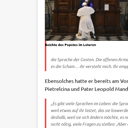
Beich­te des Pap­stes im Lateran
die Spra­che der Gesten. Die offe­nen Arme,
es die Scham… ihr ver­steht mich. Ihr emp­f
Eben­sol­ches hat­te er bereits am Vor
Piet­rel­ci­na und Pater Leo­pold Man­
„Es gibt vie­le Spra­chen im Leben: die Spr
weil etwas auf ihr lastet, das sie los­wer­d
des­halb, weil sie sich ändern möch­te, es n
nicht nötig, vie­le Fra­gen zu stel­len: ‚Ab