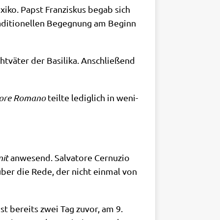
xi­ko. Papst Fran­zis­kus begab sich
tra­di­tio­nel­len Begeg­nung am Beginn
­vä­ter der Basi­li­ka. Anschlie­ßend
to­re Roma­no
teil­te ledig­lich in weni­
nit
anwe­send. Sal­va­to­re Cer­nu­zio
“ über die Rede, der nicht ein­mal von
pst bereits zwei Tag zuvor, am 9.