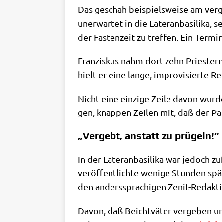
Das geschah bei­spiels­wei­se am ver­g
uner­war­tet in die Late­ran­ba­si­li­ka
der Fasten­zeit zu tref­fen. Ein Ter­m
Fran­zis­kus nahm dort zehn Prie­stern
hielt er eine lan­ge, impro­vi­sier­te R
Nicht eine ein­zi­ge Zei­le davon wur­
gen, knap­pen Zei­len mit, daß der P
„Vergebt, anstatt zu prügeln!“
In der Late­ran­ba­si­li­ka war jedoch z
ver­öf­fent­lich­te weni­ge Stun­den sp
den anders­spra­chi­gen Zenit-Redak­
Davon, daß Beicht­vä­ter ver­ge­ben un