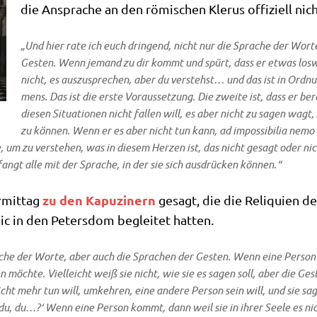
die Anspra­che an den römi­schen Kle­rus offi­zi­ell nich
„Und hier rate ich euch drin­gend, nicht nur die Spra­che der Wor­te
Gesten. Wenn jemand zu dir kommt und spürt, dass er etwas los­wer
nicht, es aus­zu­spre­chen, aber du ver­stehst… und das ist in Ord­n
mens. Das ist die erste Vor­aus­set­zung. Die zwei­te ist, dass er 
die­sen Situa­tio­nen nicht fal­len will, es aber nicht zu sagen wag
zu kön­nen. Wenn er es aber nicht tun kann, ad impos­si­bi­lia nemo 
 um zu ver­ste­hen, was in die­sem Her­zen ist, das nicht gesagt oder ni
angt alle mit der Spra­che, in der sie sich aus­drücken können.“
zu den Kapu­zi­nern
­mit­tag
gesagt, die die Reli­qui­en de
dic in den Peters­dom beglei­tet hatten.
a­che der Wor­te, aber auch die Spra­chen der Gesten. Wenn eine Per­son 
en möch­te. Viel­leicht weiß sie nicht, wie sie es sagen soll, aber die G
icht mehr tun will, umkeh­ren, eine ande­re Per­son sein will, und sie sa
er du, du…?‘ Wenn eine Per­son kommt, dann weil sie in ihrer See­le es ni