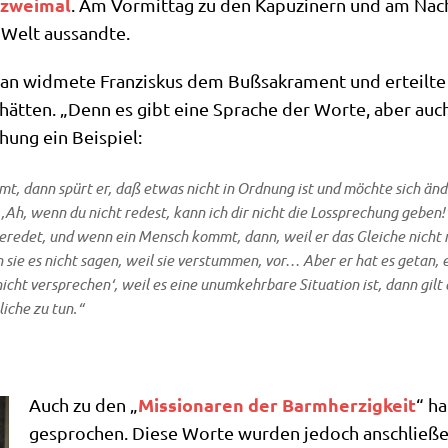
 zwei­mal
. Am Vor­mit­tag zu den Kapu­zi­nern und am Nach­
ze Welt aussandte.
an wid­me­te Fran­zis­kus dem Buß­sa­kra­ment und erteil­te 
 hät­ten. „Denn es gibt eine Spra­che der Wor­te, aber auc
­chung ein Beispiel:
, dann spürt er, daß etwas nicht in Ord­nung ist und möch­te sich änd
 ‚Ah, wenn du nicht redest, kann ich dir nicht die Los­spre­chung geben!
re­det, und wenn ein Mensch kommt, dann, weil er das Glei­che nicht no
 sie es nicht sagen, weil sie ver­stum­men, vor… Aber er hat es getan, 
t ver­spre­chen‘, weil es eine unum­kehr­ba­re Situa­ti­on ist, dann gilt 
i­che zu tun.“
Mis­sio­na­ren der Barm­her­zig­keit
Auch zu den „
“ ha
gespro­chen. Die­se Wor­te wur­den jedoch anschlie­ßend 