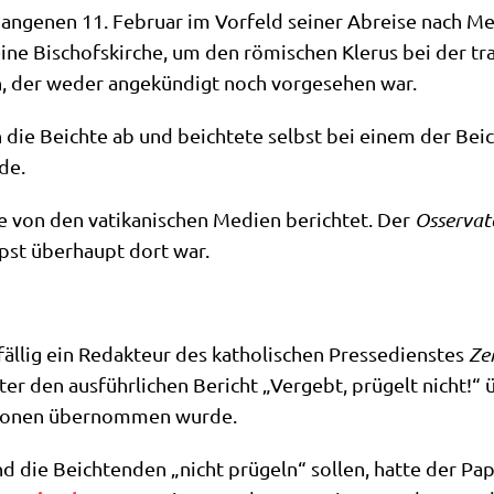
an­ge­nen 11. Febru­ar im Vor­feld sei­ner Abrei­se nach Me
, sei­ne Bischofs­kir­che, um den römi­schen Kle­rus bei der 
in, der weder ange­kün­digt noch vor­ge­se­hen war.
 die Beich­te ab und beich­te­te selbst bei einem der Beicht
ede.
de von den vati­ka­ni­schen Medi­en berich­tet. Der
Osser­va­
apst über­haupt dort war.
ufäl­lig ein Redak­teur des katho­li­schen Pres­se­dien­stes
Ze
ä­ter den aus­führ­li­chen Bericht „Ver­gebt, prü­gelt nicht!
tio­nen über­nom­men wurde.
d die Beich­ten­den „nicht prü­geln“ sol­len, hat­te der Pa