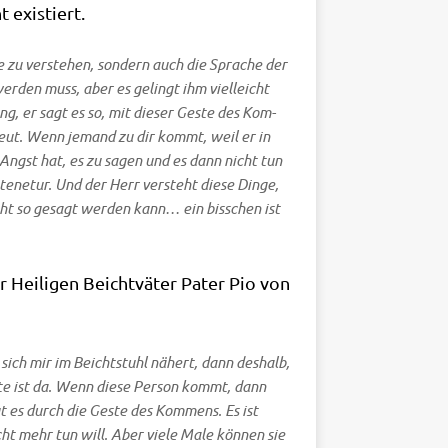
t existiert.
 zu ver­ste­hen, son­dern auch die Spra­che der
­den muss, aber es gelingt ihm viel­leicht
ung, er sagt es so, mit die­ser Geste des Kom­
bereut. Wenn jemand zu dir kommt, weil er in
t, Angst hat, es zu sagen und es dann nicht tun
tenetur. Und der Herr ver­steht die­se Din­ge,
cht so gesagt wer­den kann… ein biss­chen ist
r Hei­li­gen Beicht­vä­ter Pater Pio von
sich mir im Beicht­stuhl nähert, dann des­halb,
este ist da. Wenn die­se Per­son kommt, dann
gt es durch die Geste des Kom­mens. Es ist
cht mehr tun will. Aber vie­le Male kön­nen sie