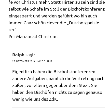
fe vor Chri­stus mehr. Statt Hir­ten zu sein sind sie
selbst wie Scha­fe im Stall der Bischofs­kon­fe­renz
ein­ge­sperrt und wer­den geführt wo hin auch
immer. Ganz schön cle­ver die „Durch­or­ga­ni­sie­
rer“.
Per Mari­am ad Christum.
Ralph
sagt:
23. DEZEMBER 2014 UM 20:01 UHR
Eigent­lich haben die Bischofs­kon­fe­ren­zen
ande­re Auf­ga­ben, näm­lich die Ver­tre­tung nach
außen, vor allem gegen­über dem Staat. Sie
haben den Bischö­fen nichts zu sagen genau­so
wenig wie uns das ZdK.