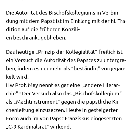
Die Auto­ri­tät des Bischofs­kol­le­gi­ums in Ver­bin­
dung mit dem Papst ist im Ein­klang mit der hl. Tra­
di­ti­on auf die frü­he­ren Kon­zi­li­
en beschränkt geblieben.
Das heu­ti­ge „Prin­zip der Kol­le­gia­li­tät“ frei­lich ist
ein Ver­such die Auto­ri­tät des Pap­stes zu unter­gra­
ben, indem es nun­mehr als “bestän­dig“ vor­ge­gau­
kelt wird.
Hw Prof. May nennt es gar eine „ande­re Hier­ar­
chie“ ! Der Ver­such also das „Bischofs­kol­le­gi­um“
als „Macht­in­stru­ment“ gegen die päpst­li­che Kir­
chen­lei­tung ein­zu­set­zen. Heu­te in gestei­ger­ter
Form auch im von Papst Fran­zis­kus ein­ge­setz­ten
„C‑9 Kar­di­nals­rat“ wirkend.