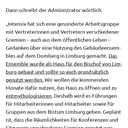
Dann schreibt der Admi­ni­stra­tor wörtlich:
„Inten­siv hat sich eine geson­der­te Arbeits­grup­pe
mit Ver­tre­te­rin­nen und Ver­tre­tern ver­schie­de­ner
Gre­mi­en – auch aus dem öffent­li­chen Leben –
Gedan­ken über eine Nut­zung des Gebäu­de­en­sem­
bles auf dem Dom­berg in Lim­burg gemacht.
Das
Ensem­ble wur­de als Haus für den Bischof von Lim­
burg gebaut und soll­te so auch grund­sätz­lich
genutzt wer­den.
Wir wol­len die kom­men­den
Mona­te dafür nut­zen, das Haus zu öff­nen und zu
ent­my­tho­lo­gi­sie­ren
. Des­halb wird es Füh­run­gen
für Mit­ar­bei­te­rin­nen und Mit­ar­bei­ter sowie für
Grup­pen aus dem Bis­tum Lim­burg geben. Geplant
ist, dass die Räum­lich­kei­ten für Kon­fe­ren­zen und
Sit­zun­gen ver­schie­de­ner Gre­mi­en genutzt wer­