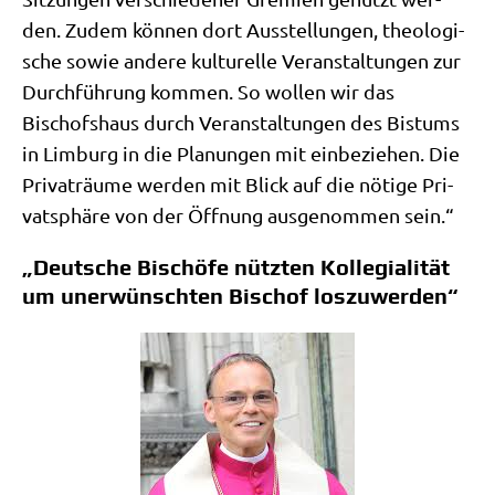
den. Zudem kön­nen dort Aus­stel­lun­gen, theo­lo­gi­
sche sowie ande­re kul­tu­rel­le Ver­an­stal­tun­gen zur
Durch­füh­rung kom­men. So wol­len wir das
Bischofs­haus durch Ver­an­stal­tun­gen des Bis­tums
in Lim­burg in die Pla­nun­gen mit ein­be­zie­hen. Die
Pri­vat­räu­me wer­den mit Blick auf die nöti­ge Pri­
vat­sphä­re von der Öff­nung aus­ge­nom­men sein.“
„Deutsche Bischöfe nützten Kollegialität
um unerwünschten Bischof loszuwerden“