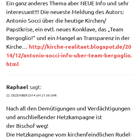
Ein ganz ande­res The­ma aber NEUE Info und sehr
inter­es­sant!!! Die neue­ste Mel­dung des Autors:
Anto­nio Soc­ci über die heu­ti­ge Kirchen/​
Papstkrise, ein evtl. neu­es Kon­kla­ve, das „Team
Berg­o­glio!“ und ein Man­gel an Trans­pa­renz in der
http://​kir​che​-rea​li​taet​.blog​spot​.de/​2​0​
Kir­che…
1​4​/​1​2​/​a​n​t​o​n​i​o​-​s​o​c​c​i​-​i​n​f​o​-​u​b​e​r​-​t​e​a​m​-​b​e​r​g​o​g​l​i​o​.​
h​tml
Raphael
sagt:
22. DEZEMBER 2014 UM 21:36 UHR
Nach all den Demü­ti­gun­gen und Ver­däch­ti­gun­gen
und anschlie­ßen­der Hetz­kam­pa­gne ist
der Bischof weg!
Die Hetz­kam­pa­gne vom kir­chen­feind­li­chen Rudel­