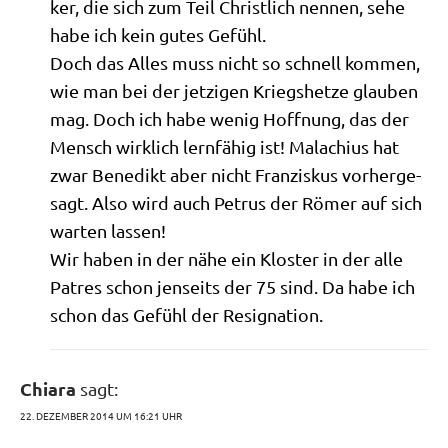
ker, die sich zum Teil Christ­lich nen­nen, sehe
habe ich kein gutes Gefühl.
Doch das Alles muss nicht so schnell kom­men,
wie man bei der jet­zi­gen Kriegs­het­ze glau­ben
mag. Doch ich habe wenig Hoff­nung, das der
Mensch wirk­lich lern­fä­hig ist! Malachi­us hat
zwar Bene­dikt aber nicht Fran­zis­kus vor­her­ge­
sagt. Also wird auch Petrus der Römer auf sich
war­ten lassen!
Wir haben in der nähe ein Klo­ster in der alle
Patres schon jen­seits der 75 sind. Da habe ich
schon das Gefühl der Resignation.
Chiara
sagt:
22. DEZEMBER 2014 UM 16:21 UHR