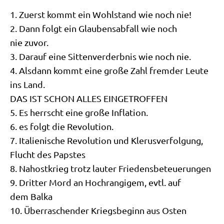
1. Zuerst kommt ein Wohl­stand wie noch nie!
2. Dann folgt ein Glau­bens­ab­fall wie noch
nie zuvor.
3. Dar­auf eine Sit­ten­ver­derb­nis wie noch nie.
4. Als­dann kommt eine gro­ße Zahl frem­der Leu­te
ins Land.
DAS IST SCHON ALLES EINGETROFFEN
5. Es herrscht eine gro­ße Inflation.
6. es folgt die Revolution.
7. Ita­lie­ni­sche Revo­lu­ti­on und Kle­rus­ver­fol­gung,
Flucht des Papstes
8. Nah­ost­krieg trotz lau­ter Friedensbeteuerungen
9. Drit­ter Mord an Hoch­ran­gi­gem, evtl. auf
dem Balka
10. Über­ra­schen­der Kriegs­be­ginn aus Osten