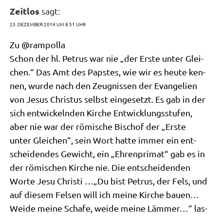
Zeitlos
sagt:
23. DEZEMBER 2014 UM 8:51 UHR
Zu @rampolla
Schon der hl. Petrus war nie „der Erste unter Glei­
chen.“ Das Amt des Pap­stes, wie wir es heu­te ken­
nen, wur­de nach den Zeug­nis­sen der Evan­ge­li­en
von Jesus Chri­stus selbst ein­ge­setzt. Es gab in der
sich ent­wickeln­den Kir­che Ent­wick­lungs­stu­fen,
aber nie war der römi­sche Bischof der „Erste
unter Glei­chen“, sein Wort hat­te immer ein ent­
schei­den­des Gewicht, ein „Ehren­pri­mat“ gab es in
der römi­schen Kir­che nie. Die ent­schei­den­den
Wor­te Jesu Chri­sti …„Du bist Petrus, der Fels, und
auf die­sem Fel­sen will ich mei­ne Kir­che bau­en…
Wei­de mei­ne Scha­fe, wei­de mei­ne Läm­mer…“ las­