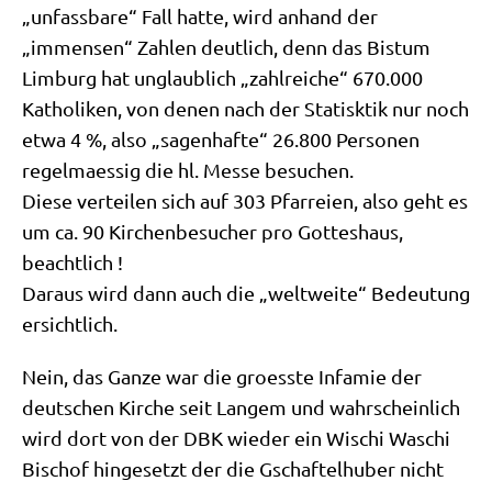
„unfass­ba­re“ Fall hat­te, wird anhand der
„immensen“ Zah­len deut­lich, denn das Bis­tum
Lim­burg hat unglaub­lich „zahl­rei­che“ 670.000
Katho­li­ken, von denen nach der Sta­tisk­tik nur noch
etwa 4 %, also „sagen­haf­te“ 26.800 Per­so­nen
regel­mae­ssig die hl. Mes­se besuchen.
Die­se ver­tei­len sich auf 303 Pfar­rei­en, also geht es
um ca. 90 Kir­chen­be­su­cher pro Got­tes­haus,
beachtlich !
Dar­aus wird dann auch die „welt­wei­te“ Bedeu­tung
ersichtlich.
Nein, das Gan­ze war die groess­te Infa­mie der
deut­schen Kir­che seit Lan­gem und wahr­schein­lich
wird dort von der DBK wie­der ein Wischi Waschi
Bischof hin­ge­setzt der die Gschaft­el­hu­ber nicht