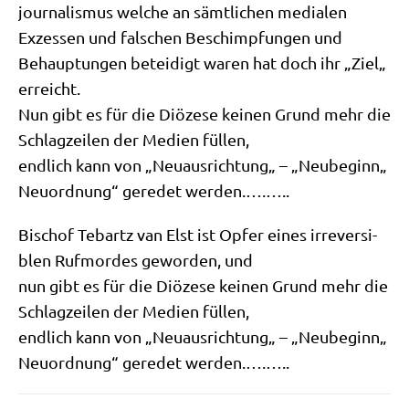
jour­na­lis­mus wel­che an sämt­li­chen media­len
Exzes­sen und fal­schen Beschimp­fun­gen und
Behaup­tun­gen betei­digt waren hat doch ihr „Ziel„
erreicht.
Nun gibt es für die Diö­ze­se kei­nen Grund mehr die
Schlag­zei­len der Medi­en füllen,
end­lich kann von „Neu­aus­rich­tung„ – „Neu­be­ginn„
Neu­ord­nung“ gere­det werden.….…..
Bischof Tebartz van Elst ist Opfer eines irrever­si­
blen Ruf­mor­des gewor­den, und
nun gibt es für die Diö­ze­se kei­nen Grund mehr die
Schlag­zei­len der Medi­en füllen,
end­lich kann von „Neu­aus­rich­tung„ – „Neu­be­ginn„
Neu­ord­nung“ gere­det werden.….…..