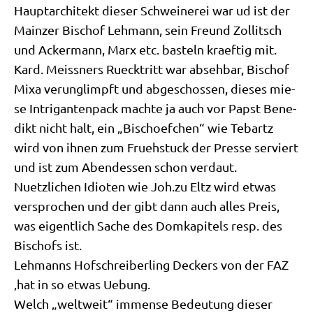
Haupt­ar­chi­tekt die­ser Schwei­ne­rei war ud ist der
Main­zer Bischof Leh­mann, sein Freund Zol­lit­sch
und Acker­mann, Marx etc. basteln kraef­tig mit.
Kard. Meiss­ners Rueck­tritt war abseh­bar, Bischof
Mixa ver­un­glimpft und abge­schos­sen, die­ses mie­
se Intri­gan­ten­pack mach­te ja auch vor Papst Bene­
dikt nicht halt, ein „Bischoef­chen“ wie Tebartz
wird von ihnen zum Fruehs­tuck der Pres­se ser­viert
und ist zum Abend­essen schon verdaut.
Nuetz­li­chen Idio­ten wie Joh.zu Eltz wird etwas
ver­spro­chen und der gibt dann auch alles Preis,
was eigent­lich Sache des Dom­ka­pi­tels resp. des
Bischofs ist.
Leh­manns Hof­schrei­ber­ling Deckers von der FAZ
‚hat in so etwas Uebung.
Welch „welt­weit“ immense Bedeu­tung die­ser