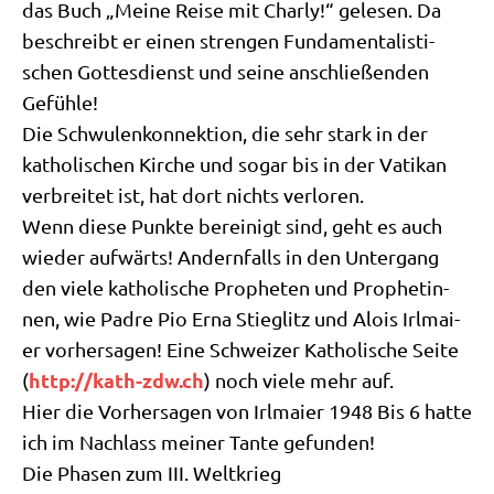
das Buch „Mei­ne Rei­se mit Char­ly!“ gele­sen. Da
beschreibt er einen stren­gen Fun­da­men­ta­li­sti­
schen Got­tes­dienst und sei­ne anschlie­ßen­den
Gefühle!
Die Schwu­len­kon­nek­ti­on, die sehr stark in der
katho­li­schen Kir­che und sogar bis in der Vati­kan
ver­brei­tet ist, hat dort nichts verloren.
Wenn die­se Punk­te berei­nigt sind, geht es auch
wie­der auf­wärts! Andern­falls in den Unter­gang
den vie­le katho­li­sche Pro­phe­ten und Pro­phe­tin­
nen, wie Pad­re Pio Erna Stieg­litz und Alo­is Irl­mai­
er vor­her­sa­gen! Eine Schwei­zer Katho­li­sche Sei­te
http://​kath​-zdw​.ch
(
) noch vie­le mehr auf.
Hier die Vor­her­sa­gen von Irl­mai­er 1948 Bis 6 hat­te
ich im Nach­lass mei­ner Tan­te gefunden!
Die Pha­sen zum III. Weltkrieg