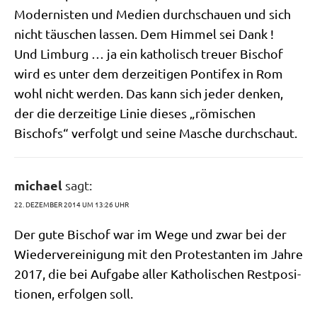
Moder­ni­sten und Medi­en durch­schau­en und sich
nicht täu­schen las­sen. Dem Him­mel sei Dank !
Und Lim­burg … ja ein katho­lisch treu­er Bischof
wird es unter dem der­zei­ti­gen Pon­ti­fex in Rom
wohl nicht wer­den. Das kann sich jeder den­ken,
der die der­zei­ti­ge Linie die­ses „römi­schen
Bischofs“ ver­folgt und sei­ne Masche durchschaut.
michael
sagt:
22. DEZEMBER 2014 UM 13:26 UHR
Der gute Bischof war im Wege und zwar bei der
Wie­der­ver­ei­ni­gung mit den Pro­te­stan­ten im Jah­re
2017, die bei Auf­ga­be aller Katho­li­schen Rest­po­si­
tio­nen, erfol­gen soll.