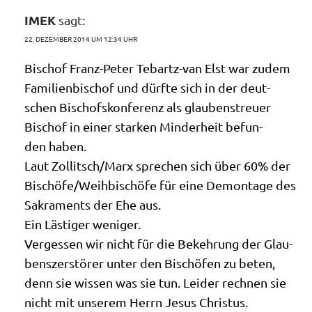
IMEK
sagt:
22. DEZEMBER 2014 UM 12:34 UHR
Bischof Franz-Peter Tebartz-van Elst war zudem
Fami­li­en­bi­schof und dürf­te sich in der deut­
schen Bischofs­kon­fe­renz als glau­bens­treu­er
Bischof in einer star­ken Min­der­heit befun­
den haben.
Laut Zollitsch/​Marx spre­chen sich über 60% der
Bischöfe/​Weihbischöfe für eine Demon­ta­ge des
Sakra­ments der Ehe aus.
Ein Lästi­ger weniger.
Ver­ges­sen wir nicht für die Bekeh­rung der Glau­
bens­zer­stö­rer unter den Bischö­fen zu beten,
denn sie wis­sen was sie tun. Lei­der rech­nen sie
nicht mit unse­rem Herrn Jesus Christus.