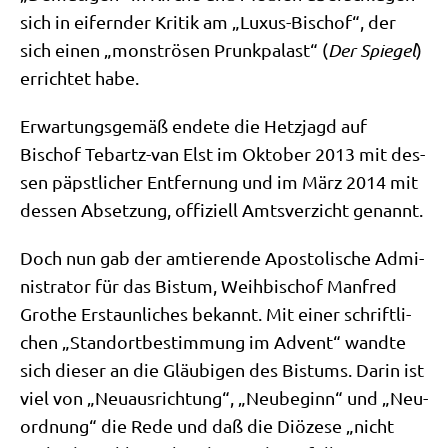
sich in eifern­der Kri­tik am „Luxus-Bischof“, der
sich einen „mon­strö­sen Prunk­pa­last“ (
Der Spie­gel
)
errich­tet habe.
Erwar­tungs­ge­mäß ende­te die Hetz­jagd auf
Bischof Tebartz-van Elst im Okto­ber 2013 mit des­
sen päpst­li­cher Ent­fer­nung und im März 2014 mit
des­sen Abset­zung, offi­zi­ell Amts­ver­zicht genannt.
Doch nun gab der amtie­ren­de Apo­sto­li­sche Admi­
ni­stra­tor für das Bis­tum, Weih­bi­schof Man­fred
Gro­the Erstaun­li­ches bekannt. Mit einer schrift­li­
chen „Stand­ort­be­stim­mung im Advent“ wand­te
sich die­ser an die Gläu­bi­gen des Bis­tums. Dar­in ist
viel von „Neu­aus­rich­tung“, „Neu­be­ginn“ und „Neu­
ord­nung“ die Rede und daß die Diö­ze­se „nicht