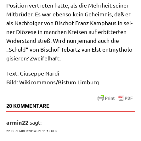
Posi­ti­on ver­tre­ten hat­te, als die Mehr­heit sei­ner
Mit­brü­der. Es war eben­so kein Geheim­nis, daß er
als Nach­fol­ger von Bischof Franz Kamph­aus in sei­
ner Diö­ze­se in man­chen Krei­sen auf erbit­ter­ten
Wider­stand stieß. Wird nun jemand auch die
„Schuld“ von Bischof Tebartz-van Elst ent­my­tho­lo­
gi­sie­ren? Zweifelhaft.
Text: Giu­sep­pe Nardi
Bild: Wikicommons/​Bistum Limburg
20 KOMMENTARE
armin22
sagt:
22. DEZEMBER 2014 UM 11:15 UHR