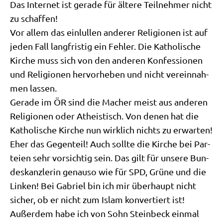
Das Inter­net ist gera­de für älte­re Teil­neh­mer nicht
zu schaffen!
Vor allem das ein­lul­len ande­rer Reli­gio­nen ist auf
jeden Fall lang­fri­stig ein Feh­ler. Die Katho­li­sche
Kir­che muss sich von den ande­ren Kon­fes­sio­nen
und Reli­gio­nen her­vor­he­ben und nicht ver­ein­nah­
men lassen.
Gera­de im ÖR sind die Macher meist aus ande­ren
Reli­gio­nen oder Athe­istisch. Von denen hat die
Katho­li­sche Kir­che nun wirk­lich nichts zu erwar­ten!
Eher das Gegen­teil! Auch soll­te die Kir­che bei Par­
tei­en sehr vor­sich­tig sein. Das gilt für unse­re Bun­
des­kanz­le­rin genau­so wie für SPD, Grü­ne und die
Lin­ken! Bei Gabri­el bin ich mir über­haupt nicht
sicher, ob er nicht zum Islam kon­ver­tiert ist!
Außer­dem habe ich von Sohn Stein­beck ein­mal