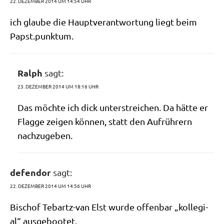
22. DEZEMBER 2014 UM 14:54 UHR
ich glau­be die Haupt­ver­ant­wor­tung liegt beim
Papst.punktum.
Ralph
sagt:
23. DEZEMBER 2014 UM 18:16 UHR
Das möch­te ich dick unter­strei­chen. Da hät­te er
Flag­ge zei­gen kön­nen, statt den Auf­rüh­rern
nachzugeben.
defendor
sagt:
22. DEZEMBER 2014 UM 14:56 UHR
Bischof Tebartz-van Elst wur­de offen­bar „kol­le­gi­
al“ ausgebootet.