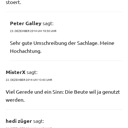
stoert.
Peter Galley
sagt:
23. DEZEMBER 2014 UM 19:50 UHR
Sehr gute Umschrei­bung der Sach­la­ge. Mei­ne
Hochachtung.
MisterX
sagt:
22. DEZEMBER 2014 UM 13:43 UHR
Viel Gere­de und ein Sinn: Die Beu­te wil ja genutzt
werden.
hedi züger
sagt: