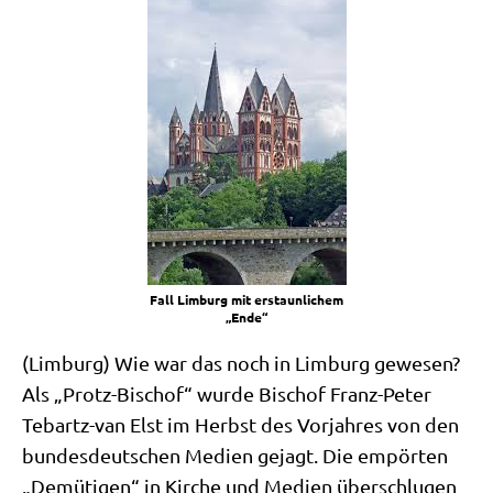
Fall Lim­burg mit erstaun­li­chem
„Ende“
(Lim­burg) Wie war das noch in Lim­burg gewe­sen?
Als „Protz-Bischof“ wur­de Bischof Franz-Peter
Tebartz-van Elst im Herbst des Vor­jah­res von den
bun­des­deut­schen Medi­en gejagt. Die empör­ten
„Demü­ti­gen“ in Kir­che und Medi­en über­schlu­gen