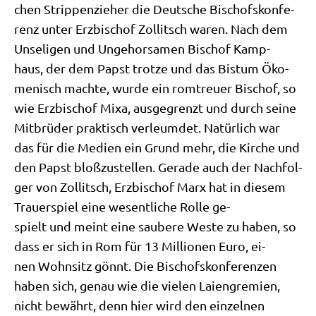
chen Strip­pen­zie­her die Deut­sche Bischofskonfe-
renz unter Erz­bi­schof Zol­lit­sch waren. Nach dem
Unse­li­gen und Unge­hor­sa­men Bischof Kamp-
haus, der dem Papst trot­ze und das Bis­tum Öko­
me­nisch mach­te, wur­de ein rom­treu­er Bischof, so
wie Erz­bi­schof Mixa, aus­ge­grenzt und durch sei­ne
Mit­brü­der prak­tisch ver­leum­det. Natür­lich war
das für die Medi­en ein Grund mehr, die Kir­che und
den Papst bloß­zu­stel­len. Gera­de auch der Nach­fol­
ger von Zol­lit­sch, Erz­bi­schof Marx hat in die­sem
Trau­er­spiel eine wesent­li­che Rol­le ge-
spielt und meint eine sau­be­re Weste zu haben, so
dass er sich in Rom für 13 Mil­lio­nen Euro, ei-
nen Wohn­sitz gönnt. Die Bischofs­kon­fe­ren­zen
haben sich, genau wie die vie­len Laiengremien,
nicht bewährt, denn hier wird den ein­zel­nen