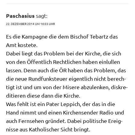
Paschasius
sagt:
22. DEZEMBER 2014 UM 16:03 UHR
Es die Kam­pa­gne die dem Bischof Tebartz das
Amt kostete.
Dabei liegt das Pro­blem bei der Kir­che, die sich
von den Öffent­lich Recht­li­chen haben ein­lul­len
las­sen. Denn auch die ÖR haben das Pro­blem, das
die neue Rund­funk­steu­er eigent­lich nicht berech­
tigt ist und um von der Mise­re abzu­len­ken, dis­kre­
di­tie­ren die­se dann die Kirche.
Was fehlt ist ein Pater Leppich, der das in die
Hand nimmt und einen Kir­chen­sen­der Radio und
auch Fern­se­hen grün­det. Dabei poli­ti­sche Ereig­
nis­se aus Katho­li­scher Sicht bringt.