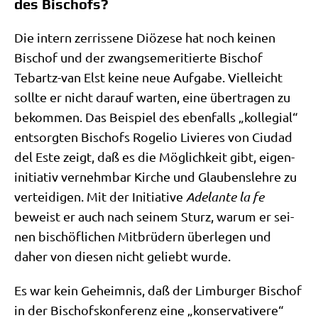
des Bischofs?
Die intern zer­ris­se­ne Diö­ze­se hat noch kei­nen
Bischof und der zwangs­eme­ri­tier­te Bischof
Tebartz-van Elst kei­ne neue Auf­ga­be. Viel­leicht
soll­te er nicht dar­auf war­ten, eine über­tra­gen zu
bekom­men. Das Bei­spiel des eben­falls „kol­le­gi­al“
ent­sorg­ten Bischofs Roge­l­io Livi­e­res von Ciu­dad
del Este zeigt, daß es die Mög­lich­keit gibt, eigen­
in­itia­tiv ver­nehm­bar Kir­che und Glau­bens­leh­re zu
ver­tei­di­gen. Mit der Initia­ti­ve
Adel­an­te la fe
beweist er auch nach sei­nem Sturz, war­um er sei­
nen bischöf­li­chen Mit­brü­dern über­le­gen und
daher von die­sen nicht geliebt wurde.
Es war kein Geheim­nis, daß der Lim­bur­ger Bischof
in der Bischofs­kon­fe­renz eine „kon­ser­va­ti­ve­re“