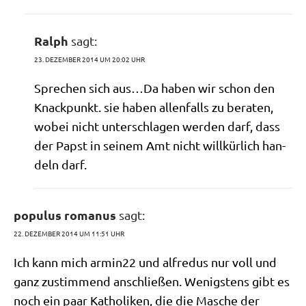
Ralph
sagt:
23. DEZEMBER 2014 UM 20:02 UHR
Spre­chen sich aus…Da haben wir schon den
Knack­punkt. sie haben allen­falls zu bera­ten,
wobei nicht unter­schla­gen wer­den darf, dass
der Papst in sei­nem Amt nicht will­kür­lich han­
deln darf.
populus romanus
sagt:
22. DEZEMBER 2014 UM 11:51 UHR
Ich kann mich armin22 und alf­re­dus nur voll und
ganz zustim­mend anschlie­ßen. Wenig­stens gibt es
noch ein paar Katho­li­ken, die die Masche der