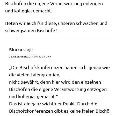
Bischö­fen die eige­ne Ver­ant­wor­tung ent­zo­gen
und kol­le­gi­al gemacht.
Beten wir auch für die­se, unse­ren schwa­chen und
schweig­sa­men Bischöfe !
Shuca
sagt:
22. DEZEMBER 2014 UM 12:31 UHR
„Die Bischofs­kon­fe­ren­zen haben sich, genau wie
die vie­len Laiengremien,
nicht bewährt, denn hier wird den ein­zel­nen
Bischö­fen die eige­ne Ver­ant­wor­tung ent­zo­gen
und kol­le­gi­al gemacht.“
Das ist ein ganz wich­ti­ger Punkt. Durch die
Bischofs­kon­fe­ren­zen gibt es kei­ne frei­en Bischö­