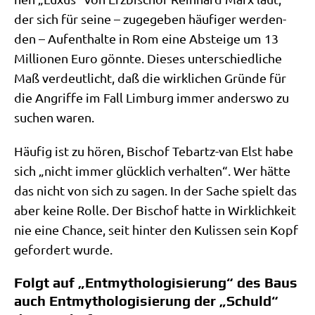
der sich für sei­ne – zuge­ge­ben häu­fi­ger wer­den­
den – Auf­ent­hal­te in Rom eine Abstei­ge um 13
Mil­lio­nen Euro gönn­te. Die­ses unter­schied­li­che
Maß ver­deut­licht, daß die wirk­li­chen Grün­de für
die Angrif­fe im Fall Lim­burg immer anders­wo zu
suchen waren.
Häu­fig ist zu hören, Bischof Tebartz-van Elst habe
sich „nicht immer glück­lich ver­hal­ten“. Wer hät­te
das nicht von sich zu sagen. In der Sache spielt das
aber kei­ne Rol­le. Der Bischof hat­te in Wirk­lich­keit
nie eine Chan­ce, seit hin­ter den Kulis­sen sein Kopf
gefor­dert wurde.
Folgt auf „Entmythologisierung“ des Baus
auch Entmythologisierung der „Schuld“