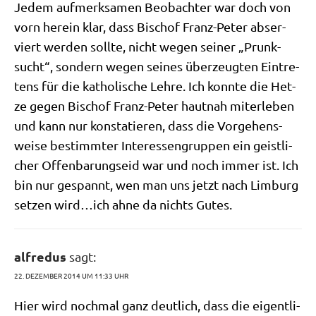
Jedem auf­merk­sa­men Beob­ach­ter war doch von
vorn her­ein klar, dass Bischof Franz-Peter abser­
viert wer­den soll­te, nicht wegen sei­ner „Prunk­
sucht“, son­dern wegen sei­nes über­zeug­ten Ein­tre­
tens für die katho­li­sche Leh­re. Ich konn­te die Het­
ze gegen Bischof Franz-Peter haut­nah mit­er­le­ben
und kann nur kon­sta­tie­ren, dass die Vor­ge­hens­
wei­se bestimm­ter Inter­es­sen­grup­pen ein geist­li­
cher Offen­ba­rungs­eid war und noch immer ist. Ich
bin nur gespannt, wen man uns jetzt nach Lim­burg
set­zen wird…ich ahne da nichts Gutes.
alfredus
sagt:
22. DEZEMBER 2014 UM 11:33 UHR
Hier wird noch­mal ganz deut­lich, dass die eigent­li­