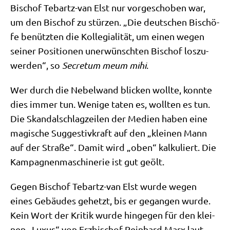
Bischof Tebartz-van Elst nur vor­ge­scho­ben war,
um den Bischof zu stür­zen. „Die deut­schen Bischö­
fe benütz­ten die Kol­le­gia­li­tät, um einen wegen
sei­ner Posi­tio­nen uner­wünsch­ten Bischof los­zu­
wer­den“, so
Secre­tum meum mihi
.
Wer durch die Nebel­wand blicken woll­te, konn­te
dies immer tun. Weni­ge taten es, woll­ten es tun.
Die Skan­dal­schlag­zei­len der Medi­en haben eine
magi­sche Sug­ge­stiv­kraft auf den „klei­nen Mann
auf der Stra­ße“. Damit wird „oben“ kal­ku­liert. Die
Kam­pa­gnen­ma­schi­ne­rie ist gut geölt.
Gegen Bischof Tebartz-van Elst wur­de wegen
eines Gebäu­des gehetzt, bis er gegan­gen wur­de.
Kein Wort der Kri­tik wur­de hin­ge­gen für den klei­
nen „Luxus“ von Erz­bi­schof Rein­hard Marx laut,