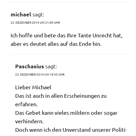
michael
sagt:
22. DEZEMBER 2014 UM 21:09 UHR
Ich hof­fe und bete das Ihre Tan­te Unrecht hat,
aber es deu­tet alles auf das Ende hin.
Paschasius
sagt:
23. DEZEMBER 2014 UM 19:35 UHR
Lie­ber Michael
Das ist auch in allen Erschei­nun­gen zu
erfahren.
Das Gebet kann vie­les mil­dern oder sogar
verhindern.
Doch wenn ich den Unver­stand unse­rer Poli­ti­