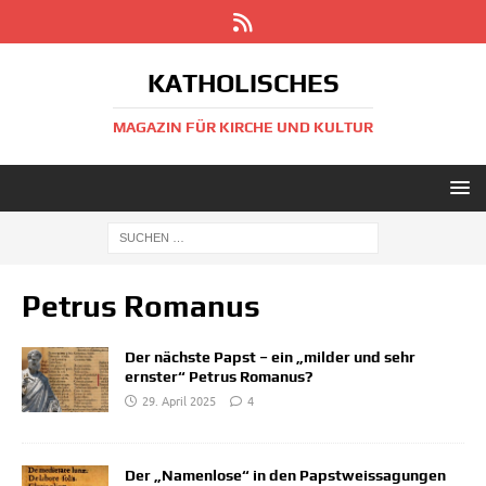
KATHOLISCHES
MAGAZIN FÜR KIRCHE UND KULTUR
Petrus Romanus
Der nächste Papst – ein „milder und sehr
ernster“ Petrus Romanus?
29. April 2025
4
Der „Namenlose“ in den Papstweissagungen