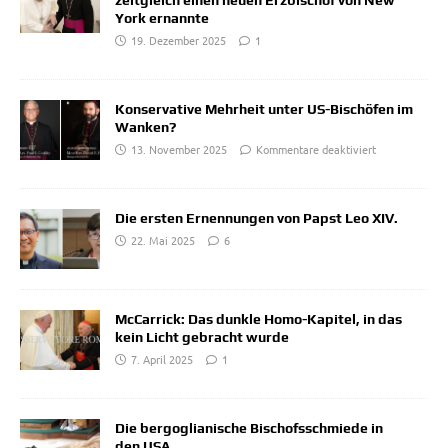
zeitgleich einen neuen Erzbischof von New
York ernannte
19. Dezember 2025
1
Konservative Mehrheit unter US-Bischöfen im
Wanken?
13. November 2025
Kommentare deaktiviert
Die ersten Ernennungen von Papst Leo XIV.
22. Mai 2025
6
McCarrick: Das dunkle Homo-Kapitel, in das
kein Licht gebracht wurde
7. April 2025
1
Die bergoglianische Bischofsschmiede in
den USA