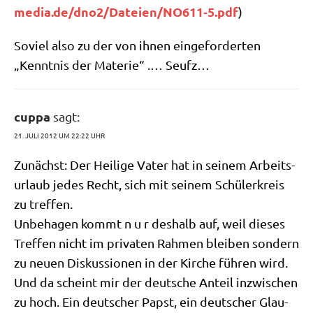
media.de/dno2/Dateien/NO611‑5.pdf
)
Soviel also zu der von ihnen ein­ge­for­der­ten
„Kennt­nis der Mate­rie“ .… Seufz…
cuppa
sagt:
21. JULI 2012 UM 22:22 UHR
Zunächst: Der Hei­li­ge Vater hat in sei­nem Arbeits­
ur­laub jedes Recht, sich mit sei­nem Schü­ler­kreis
zu treffen.
Unbe­ha­gen kommt n u r des­halb auf, weil die­ses
Tref­fen nicht im pri­va­ten Rah­men blei­ben son­dern
zu neu­en Dis­kus­sio­nen in der Kir­che füh­ren wird.
Und da scheint mir der deut­sche Anteil inzwi­schen
zu hoch. Ein deut­scher Papst, ein deut­scher Glau­