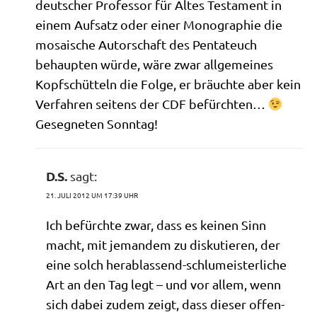
deut­scher Pro­fes­sor für Altes Testa­ment in
einem Auf­satz oder einer Mono­gra­phie die
mosai­sche Autor­schaft des Pen­ta­teuch
behaup­ten wür­de, wäre zwar all­ge­mei­nes
Kopf­schüt­teln die Fol­ge, er bräuch­te aber kein
Ver­fah­ren sei­tens der CDF befürch­ten…
Geseg­ne­ten Sonntag!
D.S.
sagt:
21. JULI 2012 UM 17:39 UHR
Ich befürch­te zwar, dass es kei­nen Sinn
macht, mit jeman­dem zu dis­ku­tie­ren, der
eine solch her­ab­las­send-schlu­mei­ster­li­che
Art an den Tag legt – und vor allem, wenn
sich dabei zudem zeigt, dass die­ser offen­