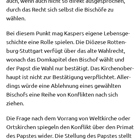
auch, wenn auch nicht so direkt aus­ge­spro­chen,
durch das Recht sich selbst die Bischö­fe zu
wählen.
Bei die­sem Punkt mag Kas­pers eige­ne Lebens­ge­
schich­te eine Rol­le spie­len. Die Diö­ze­se Rot­ten­
burg-Stutt­gart ver­fügt über das alte Wahl­recht,
wonach das Dom­ka­pi­tel den Bischof wählt und
der Papst die Wahl nur bestä­tigt. Das Kir­chen­ober­
haupt ist nicht zur Bestä­ti­gung ver­pflich­tet. Aller­
dings wür­de eine Ableh­nung eines gewähl­ten
Bischofs eine Rei­he von Kon­flik­ten nach sich
ziehen.
Die Fra­ge nach dem Vor­rang von Welt­kir­che oder
Orts­kir­chen spie­geln den Kon­flikt über den Pri­mat
des Pap­stes wider. Die Stel­lung des Pap­stes stellt