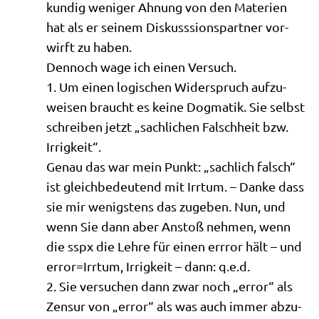
kun­dig weni­ger Ahnung von den Mate­ri­en
hat als er sei­nem Dis­kuss­si­ons­part­ner vor­
wirft zu haben.
Den­noch wage ich einen Versuch.
1. Um einen logi­schen Wider­spruch auf­zu­
wei­sen braucht es kei­ne Dog­ma­tik. Sie selbst
schrei­ben jetzt „sach­li­chen Falsch­heit bzw.
Irrigkeit“.
Genau das war mein Punkt: „sach­lich falsch“
ist gleich­be­deu­tend mit Irr­tum. – Dan­ke dass
sie mir wenig­stens das zuge­ben. Nun, und
wenn Sie dann aber Anstoß neh­men, wenn
die sspx die Leh­re für einen err­ror hält – und
error=Irrtum, Irrig­keit – dann: q.e.d.
2. Sie ver­su­chen dann zwar noch „error“ als
Zen­sur von „error“ als was auch immer abzu­