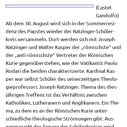
(Castel
Gan­dol­fo)
Ab dem 30. August wird sich in der Som­mer­re­si­
denz des Pap­stes wie­der der Ratz­in­ger-Schü­ler­
kreis ver­sam­meln. Dort wer­den sich mit Joseph
Ratz­in­ger und Wal­ter Kas­per der „römisch­ste“ und
der „anti-römisch­ste“ Ver­tre­ter der Römi­schen
Kurie gegen­über­ste­hen, wie der Vati­ka­nist Pao­lo
Roda­ri die bei­den cha­rak­te­ri­sier­te. Kar­di­nal Kas­
per war selbst Schü­ler des sei­ner­zei­ti­gen Theo­lo­
gie­pro­fes­sors Joseph Ratz­in­ger. The­ma des dies­
jäh­ri­gen Tref­fens ist das Ver­hält­nis zwi­schen
Katho­li­ken, Luthe­ra­nern und Angli­ka­nern. Ein The­
ma, zu dem es an der Römi­schen Kurie unter­
schied­li­che theo­lo­gi­sche Strö­mun­gen gibt. Aus­
gangs­punkt der Tagung des Schü­ler­krei­ses wird