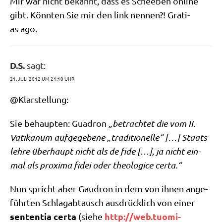
Mir war nicht bekannt, dass es Sche­eben online
gibt. Könn­ten Sie mir den link nen­nen?! Gra­ti­
as ago.
D.S.
sagt:
21. JULI 2012 UM 21:10 UHR
@Klarstellung:
Sie behaup­ten: Gua­dron
„betrach­tet die vom II.
Vati­ka­num auf­ge­ge­be­ne „tra­di­tio­nel­le“ […] Staats­
leh­re über­haupt nicht als de fide […], ja nicht ein­
mal als pro­xi­ma fidei oder theo­lo­gice certa.“
Nun spricht aber Gau­dron in dem von ihnen ange­
führ­ten Schlag­ab­tausch aus­drück­lich von einer
sen­ten­tia cer­ta
http://web.tuomi-
(sie­he