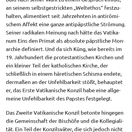
an sei­nem selbst­ge­strick­ten „Welt­ethos“ fest­zu­
hal­ten, ali­men­tiert seit Jahr­zehn­ten in anti­rö­mi­
schem Affekt eine gan­ze anti­päpst­li­che Strö­mung.
Sei­ner radi­ka­len Mei­nung nach hät­te das Vati­ka­
num Eins den Pri­mat als abso­lu­te päpst­li­che Mon­
ar­chie defi­niert. Und da sich Küng, wie bereits im
19. Jahr­hun­dert die pro­te­stan­ti­schen Kir­chen und
ein klei­ner Teil der katho­li­schen Kir­che, der
schließ­lich in einem häre­ti­schen Schis­ma ende­te,
der­ma­ßen an der Unfehl­bar­keit stößt, behaup­tet
er, das Erste Vati­ka­ni­sche Kon­zil habe eine all­ge­
mei­ne Unfehl­bar­keit des Pap­stes festgelegt.
Das Zwei­te Vati­ka­ni­sche Kon­zil beton­te hin­ge­gen
die Gemein­schaft der Bischö­fe und die Kol­le­gia­li­
tät. Ein Teil der Kon­zils­vä­ter, die sich jedoch nicht