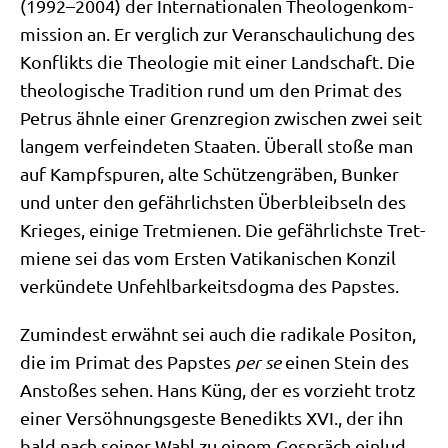
(1992–2004) der Inter­na­tio­na­len Theo­lo­gen­kom­
mis­si­on an. Er ver­glich zur Ver­an­schau­li­chung des
Kon­flikts die Theo­lo­gie mit einer Land­schaft. Die
theo­lo­gi­sche Tra­di­ti­on rund um den Pri­mat des
Petrus ähn­le einer Grenz­re­gi­on zwi­schen zwei seit
lan­gem ver­fein­de­ten Staa­ten. Über­all sto­ße man
auf Kampf­spu­ren, alte Schüt­zen­grä­ben, Bun­ker
und unter den gefähr­lich­sten Über­bleib­seln des
Krie­ges, eini­ge Tret­mie­nen. Die gefähr­lich­ste Tret­
mie­ne sei das vom Ersten Vati­ka­ni­schen Kon­zil
ver­kün­de­te Unfehl­bar­keits­dog­ma des Papstes.
Zumin­dest erwähnt sei auch die radi­ka­le Posi­ton,
die im Pri­mat des Pap­stes
per se
einen Stein des
Ansto­ßes sehen. Hans Küng, der es vor­zieht trotz
einer Ver­söh­nungs­ge­ste Bene­dikts XVI., der ihn
bald nach sei­ner Wahl zu einem Gespräch ein­lud,