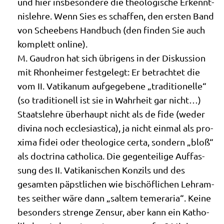
und hier ins­be­son­de­re die theo­lo­gi­sche Erkennt­
nis­leh­re. Wenn Sies es schaf­fen, den ersten Band
von Sche­ebens Hand­buch (den fin­den Sie auch
kom­plett online).
M. Gau­dron hat sich übri­gens in der Dis­kus­si­on
mit Rhon­hei­mer fest­ge­legt: Er betrach­tet die
vom II. Vati­ka­num auf­ge­ge­be­ne „tra­di­tio­nel­le“
(so tra­di­tio­nell ist sie in Wahr­heit gar nicht…)
Staats­leh­re über­haupt nicht als de fide (weder
divina noch eccle­sia­sti­ca), ja nicht ein­mal als pro­
xi­ma fidei oder theo­lo­gice cer­ta, son­dern „bloß“
als doc­tri­na catho­li­ca. Die gegen­tei­li­ge Auf­fas­
sung des II. Vati­ka­ni­schen Kon­zils und des
gesam­ten päpst­li­chen wie bischöf­li­chen Lehr­am­
tes seit­her wäre dann „sal­tem temer­a­ria“. Kei­ne
beson­ders stren­ge Zen­sur, aber kann ein Katho­