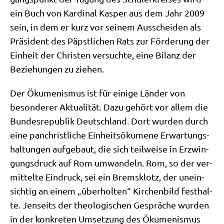
ein Buch von Kar­di­nal Kas­per aus dem Jahr 2009
sein, in dem er kurz vor sei­nem Aus­schei­den als
Prä­si­dent des Päpst­li­chen Rats zur För­de­rung der
Ein­heit der Chri­sten ver­such­te, eine Bilanz der
Bezie­hun­gen zu ziehen.
Der Öku­me­nis­mus ist für eini­ge Län­der von
beson­de­rer Aktua­li­tät. Dazu gehört vor allem die
Bun­des­re­pu­blik Deutsch­land. Dort wur­den durch
eine pan­christ­li­che Ein­heits­ö­ku­me­ne Erwar­tungs­
hal­tun­gen auf­ge­baut, die sich teil­wei­se in Erzwin­
gungs­druck auf Rom umwan­deln. Rom, so der ver­
mit­tel­te Ein­druck, sei ein Brems­klotz, der unein­
sich­tig an einem „über­hol­ten“ Kir­chen­bild fest­hal­
te. Jen­seits der theo­lo­gi­schen Gesprä­che wur­den
in der kon­kre­ten Umset­zung des Öku­me­nis­mus