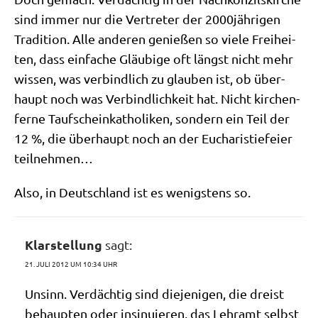
sind immer nur die Ver­tre­ter der 2000jährigen
Tra­di­ti­on. Alle ande­ren genie­ßen so vie­le Frei­hei­
ten, dass ein­fa­che Gläu­bi­ge oft längst nicht mehr
wis­sen, was ver­bind­lich zu glau­ben ist, ob über­
haupt noch was Ver­bind­lich­keit hat. Nicht kir­chen­
fer­ne Tauf­schein­ka­tho­li­ken, son­dern ein Teil der
12 %, die über­haupt noch an der Eucha­ri­stie­fei­er
teilnehmen…
Also, in Deutsch­land ist es wenig­stens so.
Klarstellung
sagt:
21. JULI 2012 UM 10:34 UHR
Unsinn. Ver­däch­tig sind die­je­ni­gen, die dreist
behaup­ten oder insi­nu­ie­ren, das Lehr­amt selbst