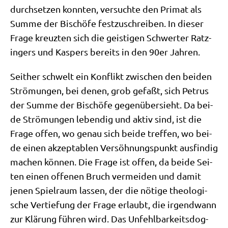
durch­set­zen konn­ten, ver­such­te den Pri­mat als
Sum­me der Bischö­fe fest­zu­schrei­ben. In die­ser
Fra­ge kreuz­ten sich die gei­sti­gen Schwer­ter Ratz­
in­gers und Kas­pers bereits in den 90er Jahren.
Seit­her schwelt ein Kon­flikt zwi­schen den bei­den
Strö­mun­gen, bei denen, grob gefaßt, sich Petrus
der Sum­me der Bischö­fe gegen­über­sieht. Da bei­
de Strö­mun­gen leben­dig und aktiv sind, ist die
Fra­ge offen, wo genau sich bei­de tref­fen, wo bei­
de einen akzep­ta­blen Ver­söh­nungs­punkt aus­fin­dig
machen kön­nen. Die Fra­ge ist offen, da bei­de Sei­
ten einen offe­nen Bruch ver­mei­den und damit
jenen Spiel­raum las­sen, der die nöti­ge theo­lo­gi­
sche Ver­tie­fung der Fra­ge erlaubt, die irgend­wann
zur Klä­rung füh­ren wird. Das Unfehl­bar­keits­dog­