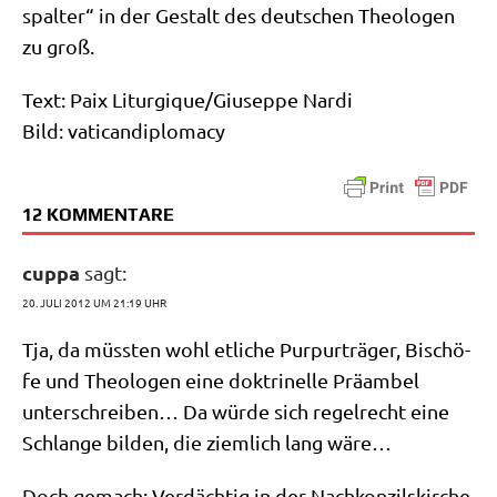
spal­ter“ in der Gestalt des deut­schen Theo­lo­gen
zu groß.
Text: Paix Liturgique/​Giuseppe Nardi
Bild: vaticandiplomacy
12 KOMMENTARE
cuppa
sagt:
20. JULI 2012 UM 21:19 UHR
Tja, da müss­ten wohl etli­che Pur­pur­trä­ger, Bischö­
fe und Theo­lo­gen eine dok­tri­nel­le Prä­am­bel
unter­schrei­ben… Da wür­de sich regel­recht eine
Schlan­ge bil­den, die ziem­lich lang wäre…
Doch gemach: Ver­däch­tig in der Nach­kon­zils­kir­che