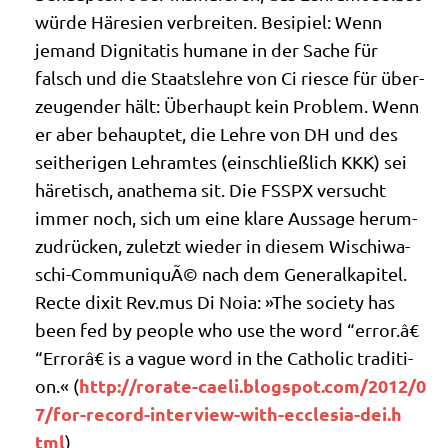
wür­de Häre­si­en ver­brei­ten. Besi­pi­el: Wenn
jemand Dignita­tis huma­ne in der Sache für
falsch und die Staats­leh­re von Ci rie­sce für über­
zeu­gen­der hält: Über­haupt kein Pro­blem. Wenn
er aber behaup­tet, die Leh­re von DH und des
seit­he­ri­gen Lehr­am­tes (ein­schließ­lich KKK) sei
häre­tisch, ana­the­ma sit. Die FSSPX ver­sucht
immer noch, sich um eine kla­re Aus­sa­ge her­um­
zu­drücken, zuletzt wie­der in die­sem Wischi­wa­
schi-Com­mu­ni­quÃ© nach dem Gene­ral­ka­pi­tel.
Rec­te dixit Rev.mus Di Noia: »The socie­ty has
been fed by peo­p­le who use the word “error.â€
“Errorâ€ is a vague word in the Catho­lic tra­di­ti­
http://​rora​te​-cae​li​.blog​spot​.com/​2​0​1​2​/​0​
on.« (
7​/​f​o​r​-​r​e​c​o​r​d​-​i​n​t​e​r​v​i​e​w​-​w​i​t​h​-​e​c​c​l​e​s​i​a​-​d​e​i​.​h​
tml
)