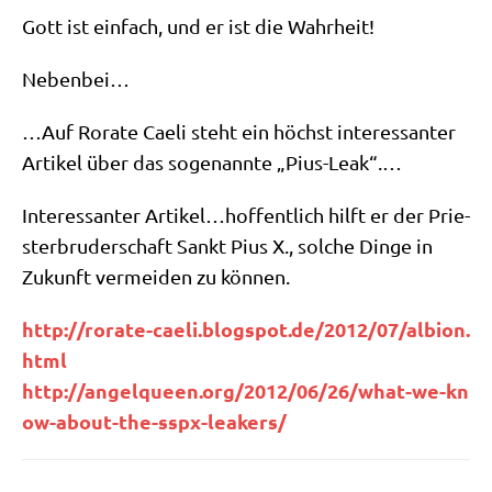
Gott ist ein­fach, und er ist die Wahrheit!
Neben­bei…
…Auf Rora­te Cae­li steht ein höchst inter­es­san­ter
Arti­kel über das soge­nann­te „Pius-Leak“.…
Inter­es­san­ter Artikel…hoffentlich hilft er der Prie­
ster­bru­der­schaft Sankt Pius X., sol­che Din­ge in
Zukunft ver­mei­den zu können.
http://​rora​te​-cae​li​.blog​spot​.de/​2​0​1​2​/​0​7​/​a​l​b​i​o​n​.​
h​tml
http://​angel​queen​.org/​2​0​1​2​/​0​6​/​2​6​/​w​h​a​t​-​w​e​-​k​n​
o​w​-​a​b​o​u​t​-​t​h​e​-​s​s​p​x​-​l​e​a​k​e​rs/