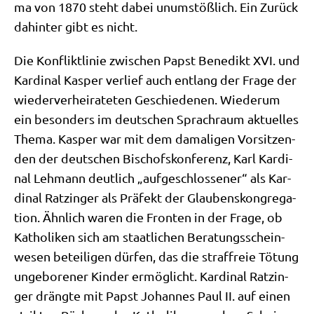
ma von 1870 steht dabei unum­stöß­lich. Ein Zurück
dahin­ter gibt es nicht.
Die Kon­flikt­li­nie zwi­schen Papst Bene­dikt XVI. und
Kar­di­nal Kas­per ver­lief auch ent­lang der Fra­ge der
wie­der­ver­hei­ra­te­ten Geschie­de­nen. Wie­der­um
ein beson­ders im deut­schen Sprach­raum aktu­el­les
The­ma. Kas­per war mit dem dama­li­gen Vor­sit­zen­
den der deut­schen Bischofs­kon­fe­renz, Karl Kar­di­
nal Leh­mann deut­lich „auf­ge­schlos­se­ner“ als Kar­
di­nal Ratz­in­ger als Prä­fekt der Glau­bens­kon­gre­ga­
ti­on. Ähn­lich waren die Fron­ten in der Fra­ge, ob
Katho­li­ken sich am staat­li­chen Bera­tungs­schein­
we­sen betei­li­gen dür­fen, das die straf­freie Tötung
unge­bo­re­ner Kin­der ermög­licht. Kar­di­nal Ratz­in­
ger dräng­te mit Papst Johan­nes Paul II. auf einen