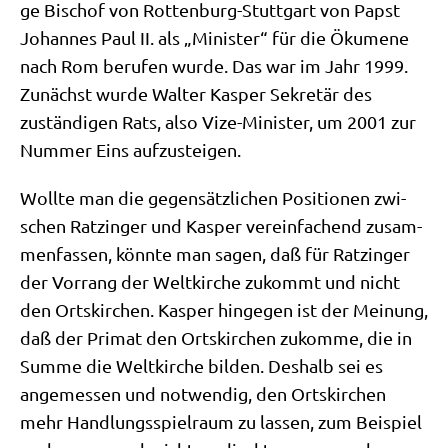
ge Bischof von Rot­ten­burg-Stutt­gart von Papst
Johan­nes Paul II. als „Mini­ster“ für die Öku­me­ne
nach Rom beru­fen wur­de. Das war im Jahr 1999.
Zunächst wur­de Wal­ter Kas­per Sekre­tär des
zustän­di­gen Rats, also Vize-Mini­ster, um 2001 zur
Num­mer Eins aufzusteigen.
Woll­te man die gegen­sätz­li­chen Posi­tio­nen zwi­
schen Ratz­in­ger und Kas­per ver­ein­fa­chend zusam­
men­fas­sen, könn­te man sagen, daß für Ratz­in­ger
der Vor­rang der Welt­kir­che zukommt und nicht
den Orts­kir­chen. Kas­per hin­ge­gen ist der Mei­nung,
daß der Pri­mat den Orts­kir­chen zukom­me, die in
Sum­me die Welt­kir­che bil­den. Des­halb sei es
ange­mes­sen und not­wen­dig, den Orts­kir­chen
mehr Hand­lungs­spiel­raum zu las­sen, zum Bei­spiel