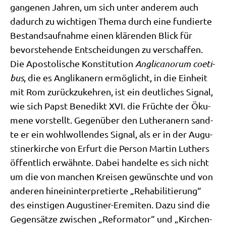
gan­ge­nen Jah­ren, um sich unter ande­rem auch
dadurch zu wich­ti­gen The­ma durch eine fun­dier­te
Bestands­auf­nah­me einen klä­ren­den Blick für
bevor­ste­hen­de Ent­schei­dun­gen zu ver­schaf­fen.
Die Apo­sto­li­sche Kon­sti­tu­ti­on
Angli­ca­n­o­rum coe­ti­
bus
, die es Angli­ka­nern ermög­licht, in die Ein­heit
mit Rom zurück­zu­keh­ren, ist ein deut­li­ches Signal,
wie sich Papst Bene­dikt XVI. die Früch­te der Öku­
me­ne vor­stellt. Gegen­über den Luthe­ra­nern sand­
te er ein wohl­wol­len­des Signal, als er in der Augu­
sti­ner­kir­che von Erfurt die Per­son Mar­tin Luthers
öffent­lich erwähn­te. Dabei han­del­te es sich nicht
um die von man­chen Krei­sen gewünsch­te und von
ande­ren hin­ein­in­ter­pre­tier­te „Reha­bi­li­tie­rung“
des ein­sti­gen Augu­sti­ner-Ere­mi­ten. Dazu sind die
Gegen­sät­ze zwi­schen „Refor­ma­tor“ und „Kir­chen­