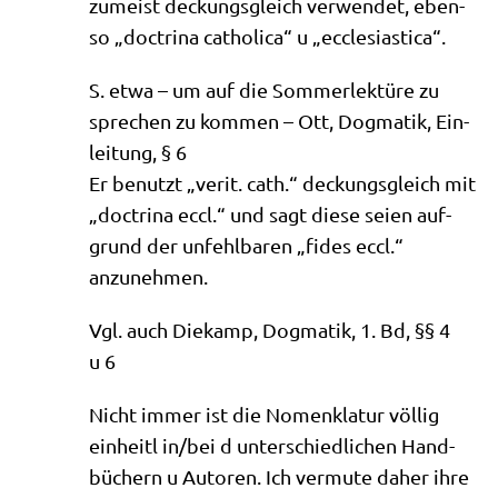
zumeist deckungs­gleich ver­wen­det, eben­
so „doc­tri­na catho­li­ca“ u „eccle­sia­sti­ca“.
S. etwa – um auf die Som­mer­lek­tü­re zu
spre­chen zu kom­men – Ott, Dog­ma­tik, Ein­
lei­tung, § 6
Er benutzt „verit. cath.“ deckungs­gleich mit
„doc­tri­na eccl.“ und sagt die­se sei­en auf­
grund der unfehl­ba­ren „fides eccl.“
anzunehmen.
Vgl. auch Die­kamp, Dog­ma­tik, 1. Bd, §§ 4
u 6
Nicht immer ist die Nomen­kla­tur völ­lig
ein­heitl in/​bei d unter­schied­li­chen Hand­
bü­chern u Autoren. Ich ver­mu­te daher ihre