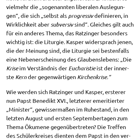
viel­mehr die „soge­nann­ten libe­ra­len Aus­le­gun­
gen“, die sich „selbst als
pro­gres­siv
defi­nie­ren, in
Wirk­lich­keit aber
sub­ver­siv
sind“. Glei­ches gilt auch
für ein ande­res The­ma, das Ratz­in­ger beson­ders
wich­tig ist: die Lit­ur­gie. Kas­per wider­sprach jenen,
die der Mei­nung sind, die Lit­ur­gie sei besten­falls
eine Neben­er­schei­nung des Glau­bens­le­bens: „Die
Kri­se
im Ver­ständ­nis der
Eucha­ri­stie
ist der inner­
ste
Kern
der gegen­wär­ti­gen
Kir­chen­kri­se.“
Wie wer­den sich Ratz­in­ger und Kas­per, erste­rer
nun Papst Bene­dikt XVI., letz­te­rer eme­ri­tier­ter
„Mini­ster“, gewis­ser­ma­ßen im Ruhe­stand, in den
letz­ten August und ersten Sep­tem­ber­ta­gen zum
The­ma Öku­me­ne gegen­über­tre­ten? Die Tref­fen
des Schü­ler­krei­ses dien­ten dem Papst in den ver­