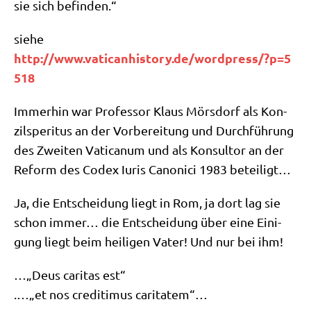
sie sich befinden.“
sie­he
http://​www​.vati​c​an​hi​sto​ry​.de/​w​o​r​d​p​r​e​s​s​/​?​p​=​5​
518
Immer­hin war Pro­fes­sor Klaus Mörs­dorf als Kon­
zil­s­pe­ri­tus an der Vor­be­rei­tung und Durch­füh­rung
des Zwei­ten Vati­ca­num und als Kon­sul­tor an der
Reform des Codex Iuris Cano­ni­ci 1983 beteiligt…
Ja, die Ent­schei­dung liegt in Rom, ja dort lag sie
schon immer… die Ent­schei­dung über eine Eini­
gung liegt beim hei­li­gen Vater! Und nur bei ihm!
…„Deus cari­tas est“
.…„et nos cre­di­ti­mus caritatem“…