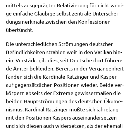
mit­tels aus­ge­präg­ter Rela­ti­vie­rung für nicht weni­
ge ein­fa­che Gläu­bi­ge selbst zen­tra­le Unter­schei­
dungs­merk­ma­le zwi­schen den Kon­fes­sio­nen
übertüncht.
Die unter­schied­li­chen Strö­mun­gen deut­scher
Befind­lich­kei­ten strah­len weit in den Vati­kan hin­
ein. Ver­stärkt gilt dies, seit Deut­sche dort füh­ren­
de Ämter beklei­den. Bereits in der Ver­gan­gen­heit
fan­den sich die Kar­di­nä­le Ratz­in­ger und Kas­per
auf gegen­sätz­li­chen Posi­tio­nen wie­der. Bei­de ver­
kör­pern abseits der Extre­me gewis­ser­ma­ßen die
bei­den Haupt­strö­mun­gen des deut­schen Öku­me­
nis­mus. Kar­di­nal Ratz­in­ger muß­te sich jah­re­lang
mit den Posi­tio­nen Kas­pers aus­ein­an­der­set­zen
und sich die­sen auch wider­set­zen, als der ehe­ma­li­