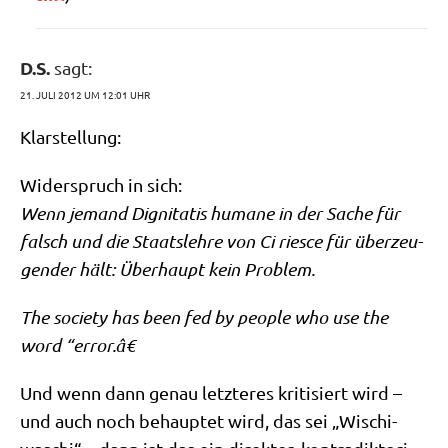
D.S.
sagt:
21. JULI 2012 UM 12:01 UHR
Klar­stel­lung:
Wider­spruch in sich:
Wenn jemand Dignita­tis huma­ne in der Sache für
falsch und die Staats­leh­re von Ci rie­sce für über­zeu­
gen­der hält: Über­haupt kein Problem.
The socie­ty has been fed by peo­p­le who use the
word “error.â€
Und wenn dann genau letz­te­res kri­ti­siert wird –
und auch noch behaup­tet wird, das sei „Wischi-