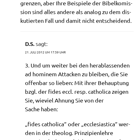
gren­zen, aber Ihre Bei­spie­le der Bibel­ko­mis­
si­on sind alles ande­re als ana­log zu dem dis­
ku­tier­ten Fall und damit nicht entscheidend.
D.S.
sagt:
21. JULI 2012 UM 17:59 UHR
3. Und um wei­ter bei den her­ab­las­sen­den
ad homi­nem Attacken zu blei­ben, die Sie
offen­bar so lie­ben: Mit ihrer Behaup­tung
bzgl. der fides eccl. resp. catho­li­ca zei­gen
Sie, wie­viel Ahnung Sie von der
Sache haben:
„fides catho­li­ca“ oder „eccle­sia­sti­ca“ wer­
den in der theo­log. Prin­zi­pi­en­leh­re