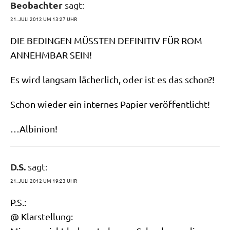
Beobachter
sagt:
21. JULI 2012 UM 13:27 UHR
DIE BEDINGEN MÜSSTEN DEFINITIV FÜR ROM
ANNEHMBAR SEIN!
Es wird lang­sam lächer­lich, oder ist es das schon?!
Schon wie­der ein inter­nes Papier veröffentlicht!
…Albi­ni­on!
D.S.
sagt:
21. JULI 2012 UM 19:23 UHR
P.S.:
@ Klarstellung: