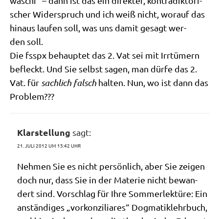
waschi“ – dann ist das ein direk­ter, kon­tra­dik­to­ri­
scher Wider­spruch und ich weiß nicht, wor­auf das
hin­aus lau­fen soll, was uns damit gesagt wer­
den soll.
Die fsspx behaup­tet das 2. Vat sei mit Irr­tü­mern
befleckt. Und Sie selbst sagen, man dür­fe das 2.
Vat. für
sach­lich falsch
hal­ten. Nun, wo ist dann das
Problem???
Klarstellung
sagt:
21. JULI 2012 UM 15:42 UHR
Neh­men Sie es nicht per­sön­lich, aber Sie zei­gen
doch nur, dass Sie in der Mate­rie nicht bewan­
dert sind. Vor­schlag für Ihre Som­mer­lek­tü­re: Ein
anstän­di­ges „vor­kon­zi­lia­res“ Dog­ma­tik­lehr­buch,