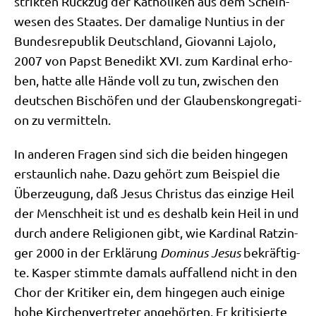
strik­ten Rück­zug der Katho­li­ken aus dem Schein­
we­sen des Staa­tes. Der dama­li­ge Nun­ti­us in der
Bun­des­re­pu­blik Deutsch­land, Gio­van­ni Lajo­lo,
2007 von Papst Bene­dikt XVI. zum Kar­di­nal erho­
ben, hat­te alle Hän­de voll zu tun, zwi­schen den
deut­schen Bischö­fen und der Glau­bens­kon­gre­ga­ti­
on zu vermitteln.
In ande­ren Fra­gen sind sich die bei­den hin­ge­gen
erstaun­lich nahe. Dazu gehört zum Bei­spiel die
Über­zeu­gung, daß Jesus Chri­stus das ein­zi­ge Heil
der Mensch­heit ist und es des­halb kein Heil in und
durch ande­re Reli­gio­nen gibt, wie Kar­di­nal Ratz­in­
ger 2000 in der Erklä­rung
Domi­nus Jesus
bekräf­tig­
te. Kas­per stimm­te damals auf­fal­lend nicht in den
Chor der Kri­ti­ker ein, dem hin­ge­gen auch eini­ge
hohe Kir­chen­ver­tre­ter ange­hör­ten. Er kri­ti­sier­te