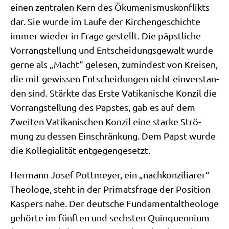
einen zen­tra­len Kern des Öku­me­nis­mus­kon­flikts
dar. Sie wur­de im Lau­fe der Kir­chen­ge­schich­te
immer wie­der in Fra­ge gestellt. Die päpst­li­che
Vor­rang­stel­lung und Ent­schei­dungs­ge­walt wur­de
ger­ne als „Macht“ gele­sen, zumin­dest von Krei­sen,
die mit gewis­sen Ent­schei­dun­gen nicht ein­ver­stan­
den sind. Stärk­te das Erste Vati­ka­ni­sche Kon­zil die
Vor­rang­stel­lung des Pap­stes, gab es auf dem
Zwei­ten Vati­ka­ni­schen Kon­zil eine star­ke Strö­
mung zu des­sen Ein­schrän­kung. Dem Papst wur­de
die Kol­le­gia­li­tät entgegengesetzt.
Her­mann Josef Pott­mey­er, ein „nach­kon­zi­lia­rer“
Theo­lo­ge, steht in der Pri­mats­fra­ge der Posi­ti­on
Kas­pers nahe. Der deut­sche Fun­da­men­tal­theo­lo­ge
gehör­te im fünf­ten und sech­sten Quin­qu­en­ni­um