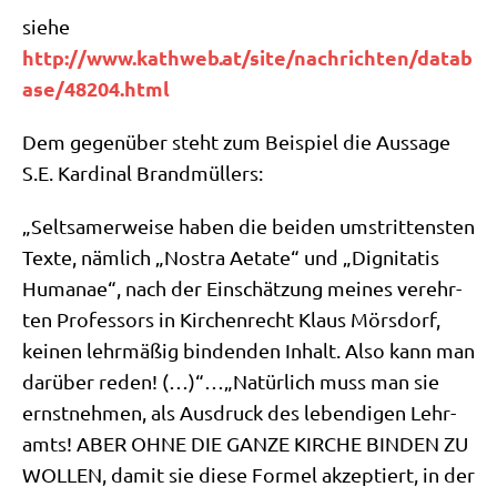
sie­he
http://​www​.kathweb​.at/​s​i​t​e​/​n​a​c​h​r​i​c​h​t​e​n​/​d​a​t​a​b​
a​s​e​/​4​8​2​0​4​.​h​tml
Dem gegen­über steht zum Bei­spiel die Aus­sa­ge
S.E. Kar­di­nal Brandmüllers:
„Selt­sa­mer­wei­se haben die bei­den umstrit­ten­sten
Tex­te, näm­lich „Nost­ra Aet­a­te“ und „Dignita­tis
Hum­a­nae“, nach der Ein­schät­zung mei­nes ver­ehr­
ten Pro­fes­sors in Kir­chen­recht Klaus Mörs­dorf,
kei­nen lehr­mä­ßig bin­den­den Inhalt. Also kann man
dar­über reden! (…)“…„Natür­lich muss man sie
ernst­neh­men, als Aus­druck des leben­di­gen Lehr­
amts! ABER OHNE DIE GANZE KIRCHE BINDEN ZU
WOLLEN, damit sie die­se For­mel akzep­tiert, in der