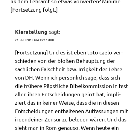
lik dem Lehr­amt so etwas vor­wer­fen? Mini­me.
[Fort­set­zung folgt.]
Klarstellung
sagt:
21. JULI 2012 UM 15:47 UHR
[Fort­set­zung] Und es ist eben toto cae­lo ver­
schie­den von der blo­ßen Behaup­tung der
sach­li­chen Falsch­heit bzw. Irrig­keit der Leh­re
von DH. Wenn ich per­sön­lich sage, dass sich
die frü­he­re Päpst­li­che Bibel­kom­mis­si­on in fast
allen ihren Ent­schei­dun­gen geirrt hat, impli­
ziert das in kei­ner Wei­se, dass die in die­sen
Ent­schei­dun­gen ent­hal­te­nen Auf­fas­sun­gen mit
irgend­ei­ner Zen­sur zu bele­gen wären. Und das
sieht man in Rom genau­so. Wenn heu­te ein