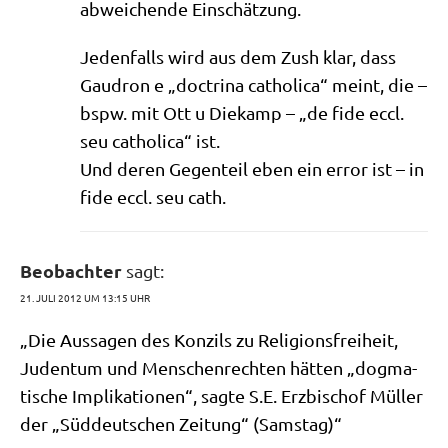
abwei­chen­de Einschätzung.
Jeden­falls wird aus dem Zush klar, dass
Gau­dron e „doc­tri­na catho­li­ca“ meint, die –
bspw. mit Ott u Die­kamp – „de fide eccl.
seu catho­li­ca“ ist.
Und deren Gegen­teil eben ein error ist – in
fide eccl. seu cath.
Beobachter
sagt:
21. JULI 2012 UM 13:15 UHR
„Die Aus­sa­gen des Kon­zils zu Reli­gi­ons­frei­heit,
Juden­tum und Men­schen­rech­ten hät­ten „dog­ma­
ti­sche Impli­ka­tio­nen“, sag­te S.E. Erz­bi­schof Mül­ler
der „Süd­deut­schen Zei­tung“ (Sams­tag)“