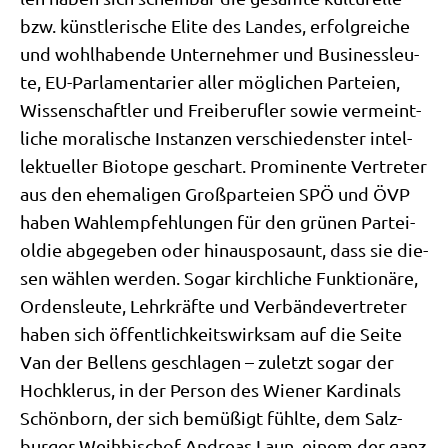
bzw. künst­le­ri­sche Eli­te des Lan­des, erfolg­rei­che
und wohl­ha­ben­de Unter­neh­mer und Busi­ness­leu­
te, EU-Par­la­men­ta­ri­er aller mög­li­chen Par­tei­en,
Wis­sen­schaft­ler und Frei­be­ruf­ler sowie ver­meint­
li­che mora­li­sche Instan­zen ver­schie­den­ster intel­
lek­tu­el­ler Bio­to­pe geschart. Pro­mi­nen­te Ver­tre­ter
aus den ehe­ma­li­gen Groß­par­tei­en SPÖ und ÖVP
haben Wahl­emp­feh­lun­gen für den grü­nen Par­tei­
ol­die abge­ge­ben oder hin­aus­po­saunt, dass sie die­
sen wäh­len wer­den. Sogar kirch­li­che Funk­tio­nä­re,
Ordens­leu­te, Lehr­kräf­te und Ver­bän­de­ver­tre­ter
haben sich öffent­lich­keits­wirk­sam auf die Sei­te
Van der Bel­lens geschla­gen – zuletzt sogar der
Hoch­kle­rus, in der Per­son des Wie­ner Kar­di­nals
Schön­born, der sich bemü­ßigt fühl­te, dem Salz­
bur­ger Weih­bi­schof Andre­as Laun, einem der ganz