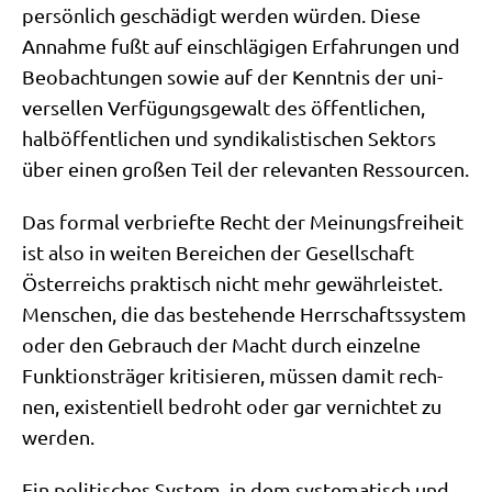
per­sön­lich geschä­digt wer­den wür­den. Die­se
Annah­me fußt auf ein­schlä­gi­gen Erfah­run­gen und
Beob­ach­tun­gen sowie auf der Kennt­nis der uni­
ver­sel­len Ver­fü­gungs­ge­walt des öffent­li­chen,
halb­öf­fent­li­chen und syn­di­ka­li­sti­schen Sek­tors
über einen gro­ßen Teil der rele­van­ten Ressourcen.
Das for­mal ver­brief­te Recht der Mei­nungs­frei­heit
ist also in wei­ten Berei­chen der Gesell­schaft
Öster­reichs prak­tisch nicht mehr gewähr­lei­stet.
Men­schen, die das bestehen­de Herr­schafts­sy­stem
oder den Gebrauch der Macht durch ein­zel­ne
Funk­ti­ons­trä­ger kri­ti­sie­ren, müs­sen damit rech­
nen, exi­sten­ti­ell bedroht oder gar ver­nich­tet zu
werden.
Ein poli­ti­sches System, in dem syste­ma­tisch und