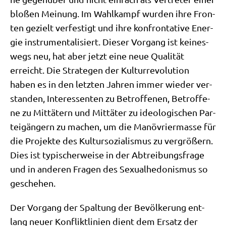
blo­ßen Mei­nung. Im Wahl­kampf wur­den ihre Fron­
ten gezielt ver­fe­stigt und ihre kon­fron­ta­ti­ve Ener­
gie instru­men­ta­li­siert. Die­ser Vor­gang ist kei­nes­
wegs neu, hat aber jetzt eine neue Qua­li­tät
erreicht. Die Stra­te­gen der Kul­tur­re­vo­lu­ti­on
haben es in den letz­ten Jah­ren immer wie­der ver­
stan­den, Inter­es­sen­ten zu Betrof­fe­nen, Betrof­fe­
ne zu Mit­tä­tern und Mit­tä­ter zu ideo­lo­gi­schen Par­
tei­gän­gern zu machen, um die Manö­vrier­mas­se für
die Pro­jek­te des Kul­tur­so­zia­lis­mus zu ver­grö­ßern.
Dies ist typi­scher­wei­se in der Abtrei­bungs­fra­ge
und in ande­ren Fra­gen des Sexu­al­he­do­nis­mus so
geschehen.
Der Vor­gang der Spal­tung der Bevöl­ke­rung ent­
lang neu­er Kon­flikt­li­ni­en dient dem Ersatz der