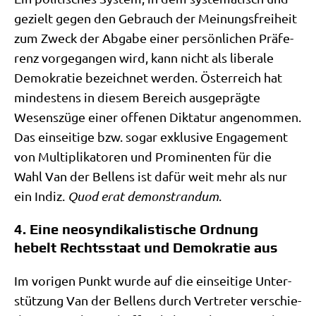
gezielt gegen den Gebrauch der Mei­nungs­frei­heit
zum Zweck der Abga­be einer per­sön­li­chen Prä­fe­
renz vor­ge­gan­gen wird, kann nicht als libe­ra­le
Demo­kra­tie bezeich­net wer­den. Öster­reich hat
min­de­stens in die­sem Bereich aus­ge­präg­te
Wesens­zü­ge einer offe­nen Dik­ta­tur ange­nom­men.
Das ein­sei­ti­ge bzw. sogar exklu­si­ve Enga­ge­ment
von Mul­ti­pli­ka­to­ren und Pro­mi­nen­ten für die
Wahl Van der Bel­lens ist dafür weit mehr als nur
ein Indiz.
Quod erat demon­stran­dum
.
4. Eine neosyndikalistische Ordnung
hebelt Rechtsstaat und Demokratie aus
Im vori­gen Punkt wur­de auf die ein­sei­ti­ge Unter­
stüt­zung Van der Bel­lens durch Ver­tre­ter ver­schie­