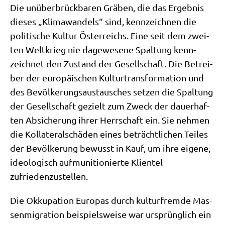
Die unüber­brück­ba­ren Grä­ben, die das Ergeb­nis
die­ses „Kli­ma­wan­dels“ sind, kenn­zeich­nen die
poli­ti­sche Kul­tur Öster­reichs. Eine seit dem zwei­
ten Welt­krieg nie dage­we­se­ne Spal­tung kenn­
zeich­net den Zustand der Gesell­schaft. Die Betrei­
ber der euro­päi­schen Kul­tur­trans­for­ma­ti­on und
des Bevöl­ke­rungs­aus­tau­sches set­zen die Spal­tung
der Gesell­schaft gezielt zum Zweck der dau­er­haf­
ten Absi­che­rung ihrer Herr­schaft ein. Sie neh­men
die Kol­la­te­ral­schä­den eines beträcht­li­chen Tei­les
der Bevöl­ke­rung bewusst in Kauf, um ihre eige­ne,
ideo­lo­gisch auf­mu­ni­tio­nier­te Kli­en­tel
zufriedenzustellen.
Die Okku­pa­ti­on Euro­pas durch kul­tur­frem­de Mas­
sen­mi­gra­ti­on bei­spiels­wei­se war ursprüng­lich ein