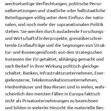
wech­sel­sei­ti­ge Ver­flech­tun­gen, poli­ti­sche Per­so­
nal­be­set­zun­gen und staat­li­che oder halb­staat­li­che
Betei­li­gun­gen völ­lig unter dem Ein­fluss der natio­
na­len, und noch mehr der supra­na­tio­na­len Poli­tik
ste­hen. Sie wer­den durch aus­la­den­de For­schungs-
und Wirt­schafts­för­der­pro­jek­te, grenz­über­schrei­
ten­de Groß­auf­trä­ge und die Seg­nun­gen von Struk­
tur- und Kon­ver­genz­fonds von den stra­te­gi­schen
Instan­zen der EU getak­tet, abhän­gig gemacht und
nach Bedarf in ihrer Wir­kung poli­tisch gleich­ge­
schal­tet. Ban­ken, Infra­struk­tur­un­ter­neh­men, Ener­
gie­kon­zer­ne, Tele­komu­ni­ka­ti­ons­un­ter­neh­men,
Medi­en­häu­ser und Bau-Rie­sen sind in vie­len, wahr­
schein­lich den mei­sten Fäl­len in Euro­pa fak­tisch
nicht als Pri­vat­un­ter­neh­mun­gen zu bezeich­nen
und bil­den in vie­ler­lei Hin­sicht die mate­ri­el­le Res­