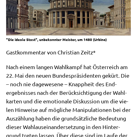
"Die ideale Stast", unbekannter Meister, um 1480 (Urbino)
Gast­kom­men­tar von Chri­sti­an Zeitz*
Nach einem lan­gen Wahl­kampf hat Öster­reich am
22. Mai den neu­en Bun­des­prä­si­den­ten gekürt. Die
– noch nie dage­we­se­ne – Knapp­heit des End­
ergeb­nis­ses nach der Berück­sich­ti­gung der Wahl­
kar­ten und die emo­tio­na­le Dis­kus­si­on um die vie­
len Hin­wei­se auf mög­li­che Mani­pu­la­tio­nen bei der
Aus­zäh­lung haben die grund­sätz­li­che Bedeu­tung
die­ser Wahl­aus­ein­an­der­set­zung in den Hin­ter­
grund tre­ten las­sen. Über die­se sind im Lau­fe der