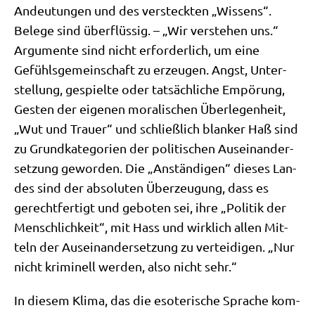
Andeu­tun­gen und des ver­steck­ten „Wis­sens“.
Bele­ge sind über­flüs­sig. – „Wir ver­ste­hen uns.“
Argu­men­te sind nicht erfor­der­lich, um eine
Gefühls­ge­mein­schaft zu erzeu­gen. Angst, Unter­
stel­lung, gespiel­te oder tat­säch­li­che Empö­rung,
Gesten der eige­nen mora­li­schen Über­le­gen­heit,
„Wut und Trau­er“ und schließ­lich blan­ker Haß sind
zu Grund­ka­te­go­rien der poli­ti­schen Aus­ein­an­der­
set­zung gewor­den. Die „Anstän­di­gen“ die­ses Lan­
des sind der abso­lu­ten Über­zeu­gung, dass es
gerecht­fer­tigt und gebo­ten sei, ihre „Poli­tik der
Mensch­lich­keit“, mit Hass und wirk­lich allen Mit­
teln der Aus­ein­an­der­set­zung zu ver­tei­di­gen. „Nur
nicht kri­mi­nell wer­den, also nicht sehr.“
In die­sem Kli­ma, das die eso­te­ri­sche Spra­che kom­