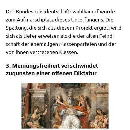
Der Bun­des­prä­si­dent­schafts­wahl­kampf wur­de
zum Auf­marsch­platz die­ses Unter­fan­gens. Die
Spal­tung, die sich aus die­sem Pro­jekt ergibt, wird
sich als tie­fer erwei­sen als die der alten Feind­
schaft der ehe­ma­li­gen Mas­sen­par­tei­en und der
von ihnen ver­tre­te­nen Klassen.
3. Meinungsfreiheit verschwindet
zugunsten einer offenen Diktatur