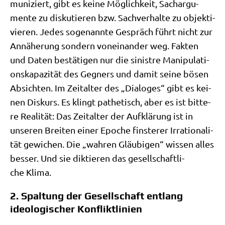
mu­ni­ziert, gibt es kei­ne Mög­lich­keit, Sach­ar­gu­
men­te zu dis­ku­tie­ren bzw. Sach­ver­hal­te zu objek­ti­
vie­ren. Jedes soge­nann­te Gespräch führt nicht zur
Annä­he­rung son­dern von­ein­an­der weg. Fak­ten
und Daten bestä­ti­gen nur die sinist­re Mani­pu­la­ti­
ons­ka­pa­zi­tät des Geg­ners und damit sei­ne bösen
Absich­ten. Im Zeit­al­ter des „Dia­lo­ges“ gibt es kei­
nen Dis­kurs. Es klingt pathe­tisch, aber es ist bit­te­
re Rea­li­tät: Das Zeit­al­ter der Auf­klä­rung ist in
unse­ren Brei­ten einer Epo­che fin­ste­rer Irra­tio­na­li­
tät gewi­chen. Die „wah­ren Gläu­bi­gen“ wis­sen alles
bes­ser. Und sie dik­tie­ren das gesell­schaft­li­
che Klima.
2. Spaltung der Gesellschaft entlang
ideologischer Konfliktlinien