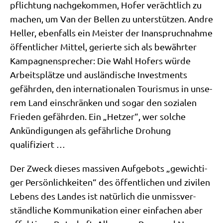
pflich­tung nach­ge­kom­men, Hofer ver­ächt­lich zu
machen, um Van der Bel­len zu unter­stüt­zen. And­re
Hel­ler, eben­falls ein Mei­ster der Inan­spruch­nah­me
öffent­li­cher Mit­tel, gerier­te sich als bewähr­ter
Kam­pa­gnen­spre­cher: Die Wahl Hofers wür­de
Arbeits­plät­ze und aus­län­di­sche Invest­ments
gefähr­den, den inter­na­tio­na­len Tou­ris­mus in unse­
rem Land ein­schrän­ken und sogar den sozia­len
Frie­den gefähr­den. Ein „Het­zer“, wer sol­che
Ankün­di­gun­gen als gefähr­li­che Dro­hung
qualifiziert …
Der Zweck die­ses mas­si­ven Auf­ge­bots „gewich­ti­
ger Per­sön­lich­kei­ten“ des öffent­li­chen und zivi­len
Lebens des Lan­des ist natür­lich die unmiss­ver­
ständ­li­che Kom­mu­ni­ka­ti­on einer ein­fa­chen aber