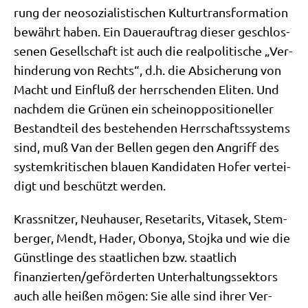
rung der neo­so­zia­li­sti­schen Kul­tur­trans­for­ma­ti­on
bewährt haben. Ein Dau­er­auf­trag die­ser geschlos­
se­nen Gesell­schaft ist auch die real­po­li­ti­sche „Ver­
hin­de­rung von Rechts“, d.h. die Absi­che­rung von
Macht und Ein­fluß der herr­schen­den Eli­ten. Und
nach­dem die Grü­nen ein schei­n­op­po­si­tio­nel­ler
Bestand­teil des bestehen­den Herr­schafts­sy­stems
sind, muß Van der Bel­len gegen den Angriff des
system­kri­ti­schen blau­en Kan­di­da­ten Hofer ver­tei­
digt und beschützt werden.
Krass­nit­zer, Neu­hau­ser, Reseta­rits, Vita­sek, Stem­
ber­ger, Mendt, Hader, Obonya, Sto­j­ka und wie die
Günst­lin­ge des staat­li­chen bzw. staat­lich
finanzierten/​geförderten Unter­hal­tungs­sek­tors
auch alle hei­ßen mögen: Sie alle sind ihrer Ver­