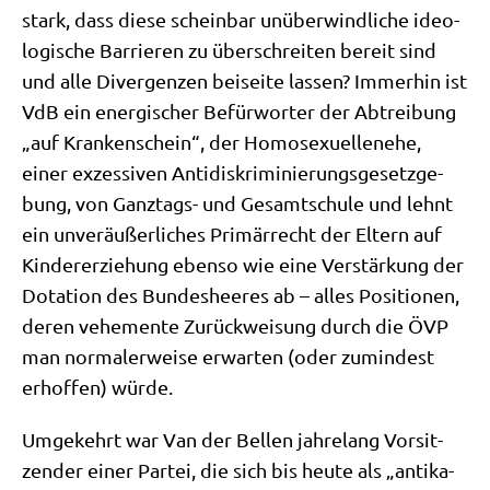
stark, dass die­se schein­bar unüber­wind­li­che ideo­
lo­gi­sche Bar­rie­ren zu über­schrei­ten bereit sind
und alle Diver­gen­zen bei­sei­te las­sen? Immer­hin ist
VdB ein ener­gi­scher Befür­wor­ter der Abtrei­bung
„auf Kran­ken­schein“, der Homo­se­xu­el­len­ehe,
einer exzes­si­ven Anti­dis­kri­mi­nie­rungs­ge­setz­ge­
bung, von Ganz­tags- und Gesamt­schu­le und lehnt
ein unver­äu­ßer­li­ches Pri­mär­recht der Eltern auf
Kin­der­er­zie­hung eben­so wie eine Ver­stär­kung der
Dota­ti­on des Bun­des­hee­res ab – alles Posi­tio­nen,
deren vehe­men­te Zurück­wei­sung durch die ÖVP
man nor­ma­ler­wei­se erwar­ten (oder zumin­dest
erhof­fen) würde.
Umge­kehrt war Van der Bel­len jah­re­lang Vor­sit­
zen­der einer Par­tei, die sich bis heu­te als „anti­ka­