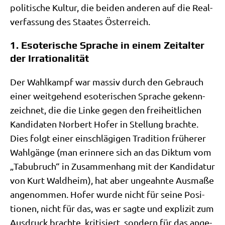
poli­ti­sche Kul­tur, die bei­den ande­ren auf die Real­
ver­fas­sung des Staa­tes Österreich.
1. Esoterische Sprache in einem Zeitalter
der Irrationalität
Der Wahl­kampf war mas­siv durch den Gebrauch
einer weit­ge­hend eso­te­ri­schen Spra­che gekenn­
zeich­net, die die Lin­ke gegen den frei­heit­li­chen
Kan­di­da­ten Nor­bert Hofer in Stel­lung brach­te.
Dies folgt einer ein­schlä­gi­gen Tra­di­ti­on frü­he­rer
Wahl­gän­ge (man erin­ne­re sich an das Dik­tum vom
„Tabu­bruch“ in Zusam­men­hang mit der Kan­di­da­tur
von Kurt Wald­heim), hat aber unge­ahn­te Aus­ma­ße
ange­nom­men. Hofer wur­de nicht für sei­ne Posi­
tio­nen, nicht für das, was er sag­te und expli­zit zum
Aus­druck brach­te, kri­ti­siert, son­dern für das ange­