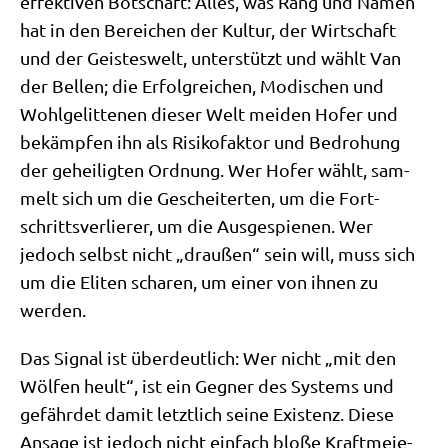
effek­ti­ven Bot­schaft: Alles, was Rang und Namen
hat in den Berei­chen der Kul­tur, der Wirt­schaft
und der Gei­stes­welt, unter­stützt und wählt Van
der Bel­len; die Erfolg­rei­chen, Modi­schen und
Wohl­ge­lit­te­nen die­ser Welt mei­den Hofer und
bekämp­fen ihn als Risi­ko­fak­tor und Bedro­hung
der gehei­lig­ten Ord­nung. Wer Hofer wählt, sam­
melt sich um die Geschei­ter­ten, um die Fort­
schritts­ver­lie­rer, um die Aus­ge­spie­nen. Wer
jedoch selbst nicht „drau­ßen“ sein will, muss sich
um die Eli­ten scha­ren, um einer von ihnen zu
werden.
Das Signal ist über­deut­lich: Wer nicht „mit den
Wöl­fen heult“, ist ein Geg­ner des Systems und
gefähr­det damit letzt­lich sei­ne Exi­stenz. Die­se
Ansa­ge ist jedoch nicht ein­fach blo­ße Kraft­meie­