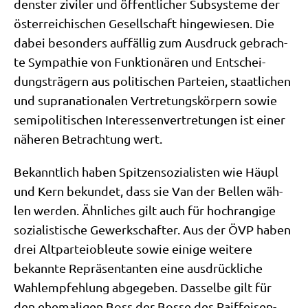
den­ster zivi­ler und öffent­li­cher Sub­sy­ste­me der
öster­rei­chi­schen Gesell­schaft hin­ge­wie­sen. Die
dabei beson­ders auf­fäl­lig zum Aus­druck gebrach­
te Sym­pa­thie von Funk­tio­nä­ren und Ent­schei­
dungs­trä­gern aus poli­ti­schen Par­tei­en, staat­li­chen
und supra­na­tio­na­len Ver­tre­tungs­kör­pern sowie
semi­po­li­ti­schen Inter­es­sen­ver­tre­tun­gen ist einer
nähe­ren Betrach­tung wert.
Bekannt­lich haben Spit­zen­so­zia­li­sten wie Häupl
und Kern bekun­det, dass sie Van der Bel­len wäh­
len wer­den. Ähn­li­ches gilt auch für hoch­ran­gi­ge
sozia­li­sti­sche Gewerk­schaf­ter. Aus der ÖVP haben
drei Alt­par­tei­ob­leu­te sowie eini­ge wei­te­re
bekann­te Reprä­sen­tan­ten eine aus­drück­li­che
Wahl­emp­feh­lung abge­ge­ben. Das­sel­be gilt für
den ehe­ma­li­gen Boss der Bos­se des Raiff­ei­sen­