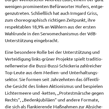
weni­gen pro­mi­nen­ten Befür­wor­ter Hofers, ent­ge­
gen­zu­tre­ten. Schließ­lich hat auch Irm­gard Griss,
zum cho­reo­gra­phisch rich­ti­gen Zeit­punkt, ihre
respek­ta­blen 18,9% an Wäh­lern aus der ersten
Wahl­run­de in den Ser­vo­me­cha­nis­mus der VdB-
Unter­stüt­zung eingebracht.
Eine beson­de­re Rol­le bei der Unter­stüt­zung und
Ver­tei­di­gung links-grü­ner Pro­jek­te spielt tra­di­tio­
nel­ler­wei­se die Bus­si-Bus­si-Schicke­ria zahl­rei­cher
Top-Leu­te aus dem Medi­en- und Unter­hal­tungs­
sek­tor. Sie for­men seit Jahr­zehn­ten das öffent­li­
che Gesicht des lin­ken Aktio­nis­mus und bespie­len
Lich­ter­mee­re und ‑ket­ten, „Pro­test­mär­sche gegen
Rechts“, „Bedenk­ju­bi­lä­en“ und ande­re For­ma­te,
die sich als flan­kie­ren­de Maß­nah­men zur Absi­che­