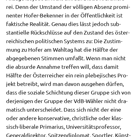
rei. Denn der Umstand der völ­li­gen Absenz pro­mi­
nen­ter Hofer-Beken­ner in der Öffent­lich­keit ist
fak­ti­sche Rea­li­tät. Genau dies lässt jedoch sub­
stan­ti­el­le Rück­schlüs­se auf den Zustand des öster­
rei­chi­schen poli­ti­schen Systems zu: Die Zustim­
mung zu Hofer am Wahl­tag hat die Hälf­te der
abge­ge­be­nen Stim­men umfaßt. Wenn man nicht
die absur­de Annah­me tref­fen will, dass damit
Hälf­te der Öster­rei­cher ein rein ple­be­ji­sches Pro­
jekt betreibt, wird man davon aus­ge­hen dür­fen,
dass die sozia­le Schich­tung die­ser Grup­pe sich von
der­je­ni­gen der Grup­pe der VdB-Wäh­ler nicht dra­
ma­tisch unter­schei­det. Dass sich nicht der eine
oder ande­re kon­ser­va­ti­ve, christ­li­che oder klas­
sisch-libe­ra­le Pri­ma­ri­us, Uni­ver­si­täts­pro­fes­sor,
Gene­ral­di­rek­tor, Spit­zen­di­plo­mat, Sport­ler, Künst­