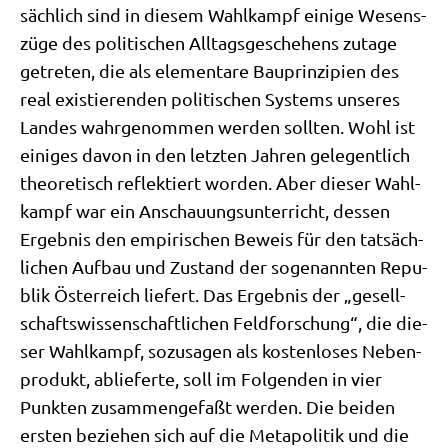
säch­lich sind in die­sem Wahl­kampf eini­ge Wesens­
zü­ge des poli­ti­schen All­tags­ge­sche­hens zuta­ge
getre­ten, die als ele­men­ta­re Bau­prin­zi­pi­en des
real exi­stie­ren­den poli­ti­schen Systems unse­res
Lan­des wahr­ge­nom­men wer­den soll­ten. Wohl ist
eini­ges davon in den letz­ten Jah­ren gele­gent­lich
theo­re­tisch reflek­tiert wor­den. Aber die­ser Wahl­
kampf war ein Anschau­ungs­un­ter­richt, des­sen
Ergeb­nis den empi­ri­schen Beweis für den tat­säch­
li­chen Auf­bau und Zustand der soge­nann­ten Repu­
blik Öster­reich lie­fert. Das Ergeb­nis der „gesell­
schafts­wis­sen­schaft­li­chen Feld­for­schung“, die die­
ser Wahl­kampf, sozu­sa­gen als kosten­lo­ses Neben­
pro­dukt, ablie­fer­te, soll im Fol­gen­den in vier
Punk­ten zusam­men­ge­faßt wer­den. Die bei­den
ersten bezie­hen sich auf die Meta­po­li­tik und die