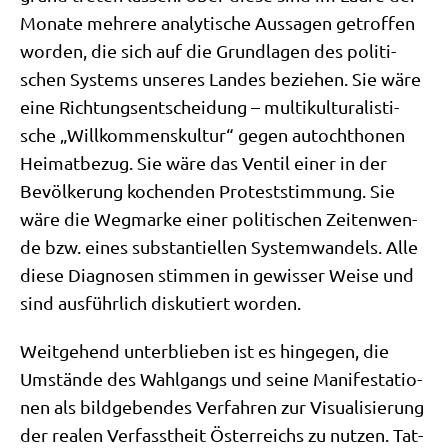
Mona­te meh­re­re ana­ly­ti­sche Aus­sa­gen getrof­fen
wor­den, die sich auf die Grund­la­gen des poli­ti­
schen Systems unse­res Lan­des bezie­hen. Sie wäre
eine Rich­tungs­ent­schei­dung – mul­ti­kul­tu­ra­li­sti­
sche „Will­kom­mens­kul­tur“ gegen auto­chtho­nen
Hei­mat­be­zug. Sie wäre das Ven­til einer in der
Bevöl­ke­rung kochen­den Pro­test­stim­mung. Sie
wäre die Weg­mar­ke einer poli­ti­schen Zei­ten­wen­
de bzw. eines sub­stan­ti­el­len System­wan­dels. Alle
die­se Dia­gno­sen stim­men in gewis­ser Wei­se und
sind aus­führ­lich dis­ku­tiert worden.
Weit­ge­hend unter­blie­ben ist es hin­ge­gen, die
Umstän­de des Wahl­gangs und sei­ne Mani­fe­sta­tio­
nen als bild­ge­ben­des Ver­fah­ren zur Visua­li­sie­rung
der rea­len Ver­fasst­heit Öster­reichs zu nut­zen. Tat­