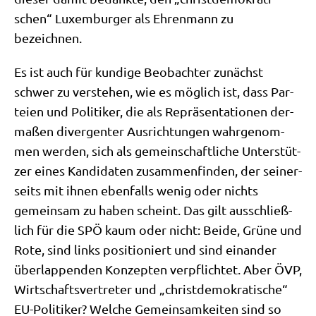
schen“ Luxem­bur­ger als Ehren­mann zu
bezeichnen.
Es ist auch für kun­di­ge Beob­ach­ter zunächst
schwer zu ver­ste­hen, wie es mög­lich ist, dass Par­
tei­en und Poli­ti­ker, die als Reprä­sen­ta­tio­nen der­
ma­ßen diver­gen­ter Aus­rich­tun­gen wahr­ge­nom­
men wer­den, sich als gemein­schaft­li­che Unter­stüt­
zer eines Kan­di­da­ten zusam­men­fin­den, der sei­ner­
seits mit ihnen eben­falls wenig oder nichts
gemein­sam zu haben scheint. Das gilt aus­schließ­
lich für die SPÖ kaum oder nicht: Bei­de, Grü­ne und
Rote, sind links posi­tio­niert und sind ein­an­der
über­lap­pen­den Kon­zep­ten ver­pflich­tet. Aber ÖVP,
Wirt­schafts­ver­tre­ter und „christ­de­mo­kra­ti­sche“
EU-Poli­ti­ker? Wel­che Gemein­sam­kei­ten sind so