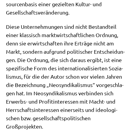
sour­cen­ba­sis einer geziel­ten Kul­tur- und
Gesellschaftsveränderung.
Die­se Unter­neh­mun­gen sind nicht Bestand­teil
einer klas­sisch markt­wirt­schaft­li­chen Ord­nung,
denn sie erwirt­schaf­ten ihre Erträ­ge nicht am
Markt, son­dern auf­grund poli­ti­scher Ent­schei­dun­
gen. Die Ord­nung, die sich dar­aus ergibt, ist eine
spe­zi­fi­sche Form des inter­na­tio­na­li­sier­ten Sozia­
lis­mus, für die der Autor schon vor vie­len Jah­ren
die Bezeich­nung „Neo­syn­di­ka­lis­mus“ vor­ge­schla­
gen hat. Im Neo­syn­di­ka­lis­mus ver­bin­den sich
Erwerbs- und Pro­fit­in­ter­es­sen mit Macht- und
Herr­schafts­in­ter­es­sen einer­seits und ideo­lo­gi­
schen bzw. gesell­schafts­po­li­ti­schen
Großprojekten.