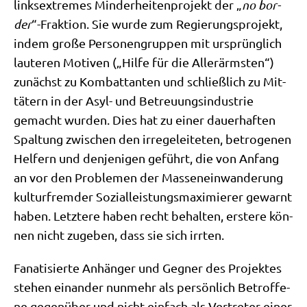
links­extre­mes Min­der­hei­ten­pro­jekt der „
no bor­
der
“-Frak­ti­on. Sie wur­de zum Regie­rungs­pro­jekt,
indem gro­ße Per­so­nen­grup­pen mit ursprüng­lich
lau­te­ren Moti­ven („Hil­fe für die Aller­ärm­sten“)
zunächst zu Kom­bat­tan­ten und schließ­lich zu Mit­
tä­tern in der Asyl- und Betreu­ungs­in­du­strie
gemacht wur­den. Dies hat zu einer dau­er­haf­ten
Spal­tung zwi­schen den irre­ge­lei­te­ten, betro­ge­nen
Hel­fern und den­je­ni­gen geführt, die von Anfang
an vor den Pro­ble­men der Mas­sen­ein­wan­de­rung
kul­tur­frem­der Sozi­al­lei­stungs­ma­xi­mie­rer gewarnt
haben. Letz­te­re haben recht behal­ten, erste­re kön­
nen nicht zuge­ben, dass sie sich irrten.
Fana­ti­sier­te Anhän­ger und Geg­ner des Pro­jek­tes
ste­hen ein­an­der nun­mehr als per­sön­lich Betrof­fe­
ne gegen­über und nicht ein­fach als Ver­tre­ter einer