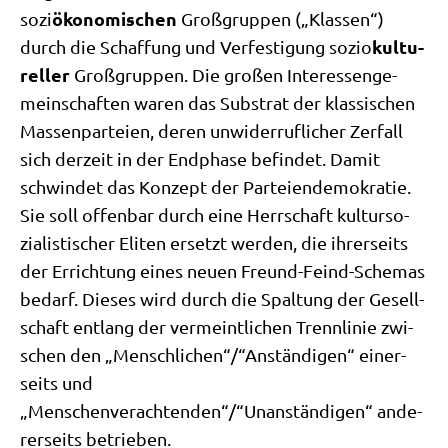
öko­no­mi­schen
sozi
Groß­grup­pen („Klas­sen“)
kul­tu­
durch die Schaf­fung und Ver­fe­sti­gung sozio
rel­ler
Groß­grup­pen. Die gro­ßen Inter­es­sen­ge­
mein­schaf­ten waren das Sub­strat der klas­si­schen
Mas­sen­par­tei­en, deren unwi­der­ruf­li­cher Zer­fall
sich der­zeit in der End­pha­se befin­det. Damit
schwin­det das Kon­zept der Par­tei­en­de­mo­kra­tie.
Sie soll offen­bar durch eine Herr­schaft kul­tur­so­
zia­li­sti­scher Eli­ten ersetzt wer­den, die ihrer­seits
der Errich­tung eines neu­en Freund-Feind-Sche­mas
bedarf. Die­ses wird durch die Spal­tung der Gesell­
schaft ent­lang der ver­meint­li­chen Trenn­li­nie zwi­
schen den „Menschlichen“/“Anständigen“ einer­
seits und
„Menschenverachtenden“/“Unanständigen“ ande­
rer­seits betrieben.