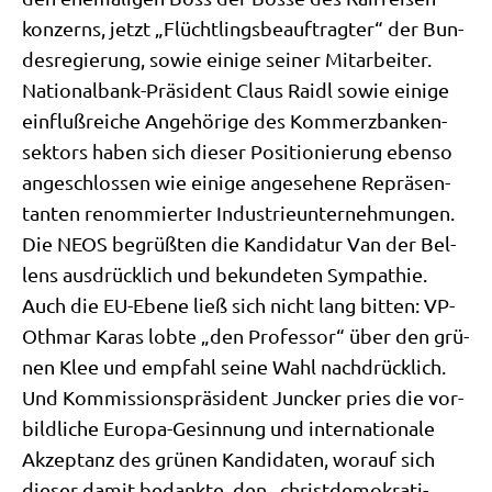
kon­zerns, jetzt „Flücht­lings­be­auf­trag­ter“ der Bun­
des­re­gie­rung, sowie eini­ge sei­ner Mit­ar­bei­ter.
Natio­nal­bank-Prä­si­dent Claus Raidl sowie eini­ge
ein­fluß­rei­che Ange­hö­ri­ge des Kom­merz­ban­ken­
sek­tors haben sich die­ser Posi­tio­nie­rung eben­so
ange­schlos­sen wie eini­ge ange­se­he­ne Reprä­sen­
tan­ten renom­mier­ter Indu­strie­un­ter­neh­mun­gen.
Die NEOS begrüß­ten die Kan­di­da­tur Van der Bel­
lens aus­drück­lich und bekun­de­ten Sym­pa­thie.
Auch die EU-Ebe­ne ließ sich nicht lang bit­ten: VP-
Oth­mar Karas lob­te „den Pro­fes­sor“ über den grü­
nen Klee und emp­fahl sei­ne Wahl nach­drück­lich.
Und Kom­mis­si­ons­prä­si­dent Jun­cker pries die vor­
bild­li­che Euro­pa-Gesin­nung und inter­na­tio­na­le
Akzep­tanz des grü­nen Kan­di­da­ten, wor­auf sich
die­ser damit bedank­te, den „christ­de­mo­kra­ti­