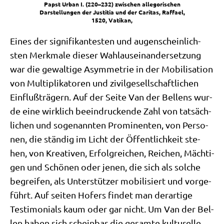
Papst Urban I. (220–232) zwi­schen alle­go­ri­schen
Dar­stel­lun­gen der Justi­tia und der Cari­tas, Raf­fa­el,
1520, Vatikan,
Eines der signi­fi­kan­te­sten und augen­schein­lich­
sten Merk­ma­le die­ser Wahl­aus­ein­an­der­set­zung
war die gewal­ti­ge Asym­me­trie in der Mobi­li­sa­ti­on
von Mul­ti­pli­ka­to­ren und zivil­ge­sell­schaft­li­chen
Ein­fluß­trä­gern. Auf der Sei­te Van der Bel­lens wur­
de eine wirk­lich beein­drucken­de Zahl von tat­säch­
li­chen und soge­nann­ten Pro­mi­nen­ten, von Per­so­
nen, die stän­dig im Licht der Öffent­lich­keit ste­
hen, von Krea­ti­ven, Erfolg­rei­chen, Rei­chen, Mäch­ti­
gen und Schö­nen oder jenen, die sich als sol­che
begrei­fen, als Unter­stüt­zer mobi­li­siert und vor­ge­
führt. Auf sei­ten Hofers fin­det man der­ar­ti­ge
Testi­mo­ni­als kaum oder gar nicht. Um Van der Bel­
len haben sich schein­bar die gesam­te kul­tu­rel­le