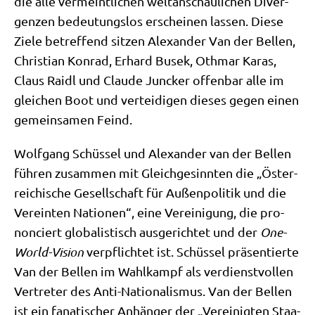
die alle ver­meint­li­chen welt­an­schau­li­chen Diver­
gen­zen bedeu­tungs­los erschei­nen las­sen. Die­se
Zie­le betref­fend sit­zen Alex­an­der Van der Bel­len,
Chri­sti­an Kon­rad, Erhard Busek, Oth­mar Karas,
Claus Raidl und Clau­de Jun­cker offen­bar alle im
glei­chen Boot und ver­tei­di­gen die­ses gegen einen
gemein­sa­men Feind.
Wolf­gang Schüs­sel und Alex­an­der van der Bel­len
füh­ren zusam­men mit Gleich­ge­sinn­ten die „Öster­
rei­chi­sche Gesell­schaft für Außen­po­li­tik und die
Ver­ein­ten Natio­nen“, eine Ver­ei­ni­gung, die pro­
non­ciert glo­ba­li­stisch aus­ge­rich­tet und der
One-
World-Visi­on
ver­pflich­tet ist. Schüs­sel prä­sen­tier­te
Van der Bel­len im Wahl­kampf als ver­dienst­vol­len
Ver­tre­ter des Anti-Natio­na­lis­mus. Van der Bel­len
ist ein fana­ti­scher Anhän­ger der „Ver­ei­nig­ten Staa­