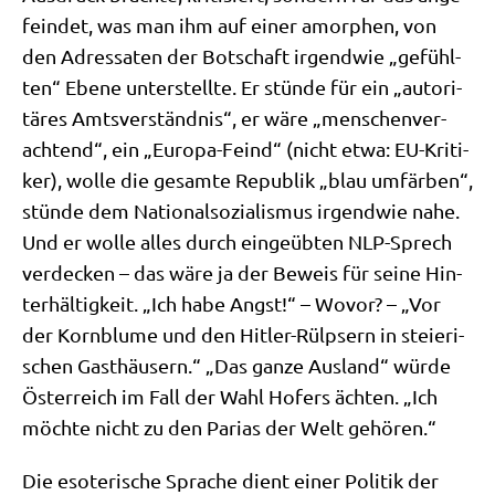
fein­det, was man ihm auf einer amor­phen, von
den Adres­sa­ten der Bot­schaft irgend­wie „gefühl­
ten“ Ebe­ne unter­stell­te. Er stün­de für ein „auto­ri­
tä­res Amts­ver­ständ­nis“, er wäre „men­schen­ver­
ach­tend“, ein „Euro­pa-Feind“ (nicht etwa: EU-Kri­ti­
ker), wol­le die gesam­te Repu­blik „blau umfär­ben“,
stün­de dem Natio­nal­so­zia­lis­mus irgend­wie nahe.
Und er wol­le alles durch ein­ge­üb­ten NLP-Sprech
ver­decken – das wäre ja der Beweis für sei­ne Hin­
ter­häl­tig­keit. „Ich habe Angst!“ – Wovor? – „Vor
der Korn­blu­me und den Hit­ler-Rülp­sern in steie­ri­
schen Gast­häu­sern.“ „Das gan­ze Aus­land“ wür­de
Öster­reich im Fall der Wahl Hofers äch­ten. „Ich
möch­te nicht zu den Pari­as der Welt gehören.“
Die eso­te­ri­sche Spra­che dient einer Poli­tik der