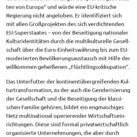
ten von Euro­pa“ und wür­de eine EU-kri­ti­sche
Regie­rung nicht ange­lo­ben. Er iden­ti­fi­ziert sich
mit allen Groß­pro­jek­ten des sich ver­dich­ten­den
EU-Super­staa­tes – von der Besei­ti­gung natio­na­ler
Kul­tur­iden­ti­tä­ten durch die mul­ti­kul­tu­rel­le Gesell­
schaft über die Euro-Ein­heits­wäh­rung bis zum EU-
mode­rier­ten Bevöl­ke­rungs­aus­tausch mit Hil­fe der
will­kom­men gehei­ße­nen „Flücht­lings­ok­ku­pa­ti­on“.
Das Unter­fut­ter der kon­ti­nen­tüber­grei­fen­den Kul­
tur­trans­for­ma­ti­on, zu der auch die Gen­de­ri­sie­rung
der Gesell­schaft und die Besei­ti­gung der klas­si­
schen Fami­lie gehö­ren, bil­det ein eng­ma­schi­ges
Netz mul­ti­na­tio­nal ope­rie­ren­der Wirt­schafts­ein­
rich­tun­gen. Die­se sind for­mal pri­vat­wirt­schaft­lich
orga­ni­sier­te Unter­neh­mun­gen, die aber durch