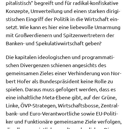
pi­ta­li­stisch“ begreift und für radi­kal-kon­fis­ka­ti­ve
Kon­zep­te, Umver­tei­lung und einen star­ken diri­gi­
sti­schen Ein­griff der Poli­tik in die Wirt­schaft ein­
setzt. Wie kann es hier eine lie­be­vol­le Umar­mung
mit Groß­ver­die­nern und Spit­zen­ver­tre­tern der
Ban­ken- und Spe­ku­la­tiv­wirt­schaft geben?
Die kapi­ta­len ideo­lo­gi­schen und pro­gram­ma­ti­
schen Diver­gen­zen schie­nen ange­sichts des
gemein­sa­men Zie­les einer Ver­hin­de­rung von Nor­
bert Hofer als Bun­des­prä­si­dent kei­ne Rol­le zu
spie­len. Dar­aus muss gefol­gert wer­den, dass es
eine inhalt­li­che Meta-Ebe­ne gibt, auf der Grü­ne,
Lin­ke, ÖVP-Stra­te­gen, Wirt­schafts­bos­se, Zen­tral­
bank- und Euro-Ver­ant­wort­li­che sowie EU-Poli­ti­
ker und Funk­tio­nä­re gemein­sa­me Zie­le ver­fol­gen,