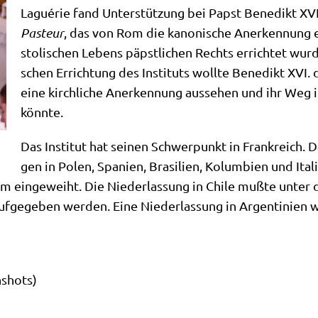
Lagué­rie fand Unter­stüt­zung bei Papst Bene­dikt XV
Pasteur
, das von Rom die kano­ni­sche Aner­ken­nung 
sto­li­schen Lebens päpst­li­chen Rechts errich­tet wur
schen Errich­tung des Insti­tuts woll­te Bene­dikt XVI. 
eine kirch­li­che Aner­ken­nung aus­se­hen und ihr Weg 
könnte.
Das Insti­tut hat sei­nen Schwer­punkt in Frank­reich. Da
gen in Polen, Spa­ni­en, Bra­si­li­en, Kolum­bi­en und Ita
m ein­ge­weiht. Die Nie­der­las­sung in Chi­le muß­te unter
uf­ge­ge­ben wer­den. Eine Nie­der­las­sung in Argen­ti­ni­e
­shots)