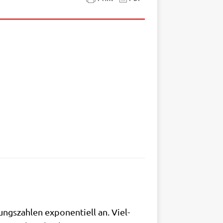
gs­zah­len expo­nen­ti­ell an. Viel­