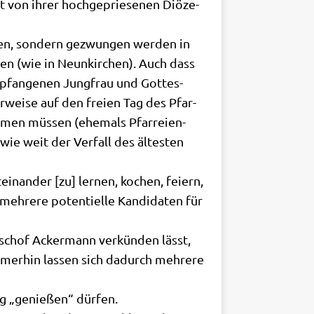
t von ihrer hoch­ge­prie­se­nen Diö­ze­
­fen, son­dern gezwun­gen wer­den in
ren (wie in Neun­kir­chen). Auch dass
­fan­ge­nen Jung­frau und Got­tes­
er­wei­se auf den frei­en Tag des Pfar­
h­men müs­sen (ehe­mals Pfar­rei­en­
 wie weit der Ver­fall des älte­sten
n­an­der [zu] ler­nen, kochen, fei­ern,
re­re poten­ti­el­le Kan­di­da­ten für
bi­schof Acker­mann ver­kün­den lässt,
Immer­hin las­sen sich dadurch meh­re­re
dung „genie­ßen“ dürfen.