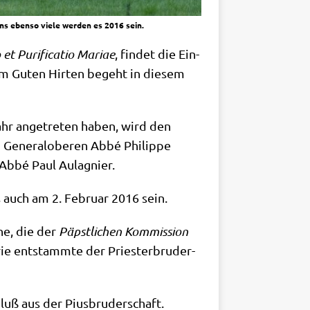
ens ebenso viele werden es 2016 sein.
 et Puri­fi­ca­tio Mariae
, fin­det die Ein­
vom Guten Hir­ten begeht in die­sem
jahr ange­tre­ten haben, wird den
om Gene­ral­obe­ren Abbé Phil­ip­pe
st Abbé Paul Aulagnier.
es auch am 2. Febru­ar 2016 sein.
che, die der
Päpst­li­chen Kom­mis­si­on
ie ent­stamm­te der Prie­ster­bru­der­
luß aus der Pius­bru­der­schaft.