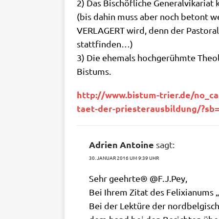
2) Das Bischöf­li­che Gene­ral­vi­ka­ri
(bis dahin muss aber noch betont wer
VERLAGERT wird, denn der Pasto­ral­k
stattfinden…)
3) Die ehe­mals hoch­ge­rühm­te Theo­l
Bistums.
http://​www​.bis​tum​-trier​.de/​n​o​_​c​a​c​h​e​/​n​e​w​s​
t​a​e​t​-​d​e​r​-​p​r​i​e​s​t​e​r​a​u​s​b​i​l​d​u​n​g​/​?​
Adrien Antoine
sagt:
30. JANUAR 2016 UM 9:39 UHR
Sehr geehr­te® @F.J.Pey,
Bei Ihrem Zitat des Feli­xian­ums
Bei der Lek­tü­re der nord­bel­gi­sc