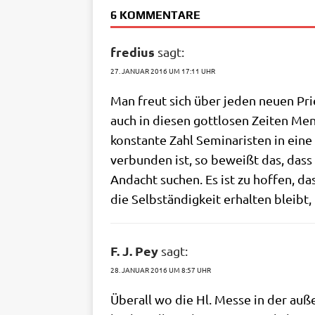
6 KOMMENTARE
fredius
sagt:
27. JANUAR 2016 UM 17:11 UHR
Man freut sich über jeden neu­en Prie
auch in die­sen gott­lo­sen Zei­ten Me
kon­stan­te Zahl Semi­na­ri­sten in ein
ver­bun­den ist, so beweißt das, dass 
Andacht suchen. Es ist zu hof­fen, d
die Selb­stän­dig­keit erhal­ten bleib
F. J. Pey
sagt:
28. JANUAR 2016 UM 8:57 UHR
Über­all wo die Hl. Mes­se in der außer