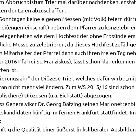
n im Abbruch­bis­tum Trier mal dar­über nach­den­ken, anstat
ten der Lai­en abzuschaffen.
 Sonn­ta­gen kei­ne eige­nen Mes­sen (mit Volk) fei­ern dür
rrei(engemeinschaft) neben dem Pfar­rer zu kon­ze­le­brie­
ele­gen­hei­ten wie dem Hoch­fest der ohne Erb­sün­de emp
­che Mes­se zu zele­brie­ren, da die­ses Hoch­fest zufäl­li­g
n Mit­ar­bei­ter der Pfar­rei dann auch ihren frei­en Tag ne
r 2016 Pfar­rei St. Fran­zis­kus), lässt schon klar erken­nen
ten ist.
ungs­jahr“ der Diö­ze­se Trier, wel­ches dafür wirbt „mit­ei
­an nicht mehr viel ändern. Zum WS 2015/​16 sind schon meh­
o­li­sche­re) Diö­ze­sen (u.a. Eich­stätt) abgezogen.
ass Gene­ral­vi­kar Dr. Georg Bät­zing sei­nen Mario­net­ten­
s­kan­di­da­ten künf­tig im fer­nen Frank­furt statt­fin­det. 
:
f­tig die Qua­li­tät einer äußerst links­li­be­ra­len Aus­bil­