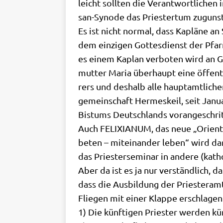
leicht soll­ten die Ver­ant­wort­li­che
san-Syn­ode das Prie­ster­tum zugun­s
Es ist nicht nor­mal, dass Kaplä­ne an
dem ein­zi­gen Got­tes­dienst der Pfa
es einem Kaplan ver­bo­ten wird an G
mut­ter Maria über­haupt eine öffent­li
rers und des­halb alle haupt­amt­li­che
gemein­schaft Her­mes­keil, seit Janu­a
Bis­tums Deutsch­lands vor­an­ge­schrit­
Auch FELIXIANUM, das neue „Ori­en­tie­r
beten – mit­ein­an­der leben“ wird dar
das Prie­ster­se­mi­nar in ande­re (kath
Aber da ist es ja nur ver­ständ­lich, d
dass die Aus­bil­dung der Prie­ster­amt
Flie­gen mit einer Klap­pe erschlagen
1) Die künf­ti­gen Prie­ster wer­den kün