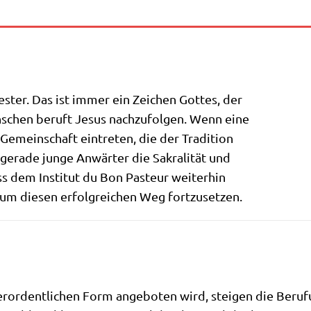
­ster. Das ist immer ein Zei­chen Got­tes, der
n­schen beruft Jesus nach­zu­fol­gen. Wenn eine
e Gemein­schaft ein­tre­ten, die der Tradition
gera­de jun­ge Anwär­ter die Sakra­li­tät und
ass dem Insti­tut du Bon Pasteur weiterhin
t, um die­sen erfolg­rei­chen Weg fortzusetzen.
­or­dent­li­chen Form ange­bo­ten wird, stei­gen die Beru­fun