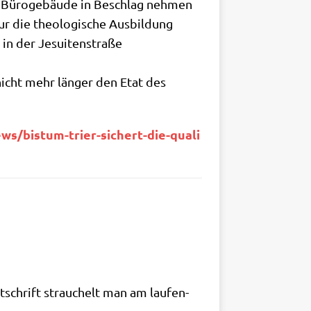
­es Büro­ge­bäu­de in Beschlag neh­men
ie theo­lo­gi­sche Aus­bil­dung
n der Jesui­ten­stra­ße
 nicht mehr län­ger den Etat des
​i​s​t​u​m​-​t​r​i​e​r​-​s​i​c​h​e​r​t​-​d​i​e​-​q​u​a​l​i​
!
it­schrift strau­chelt man am lau­fen­