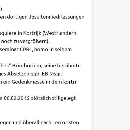
i.
n dor­ti­gen Jesui­ten­niedrlas­sun­gen
e­re in Kor­tri­jk (West­flan­dern-
ie noch zu vergrößern).
­se­mi­nar CPRL, homo in sei­nem
­sches“ Brim­bo­ri­um, sei­ne berühm­te
li­ges Abset­zen ggb. EB Msgr.
h ein Gedenk­mes­se in dem kor­tri­
06.02.2016 plötz­lich still­ge­legt
­gen und über­all nach Ter­ro­ri­sten