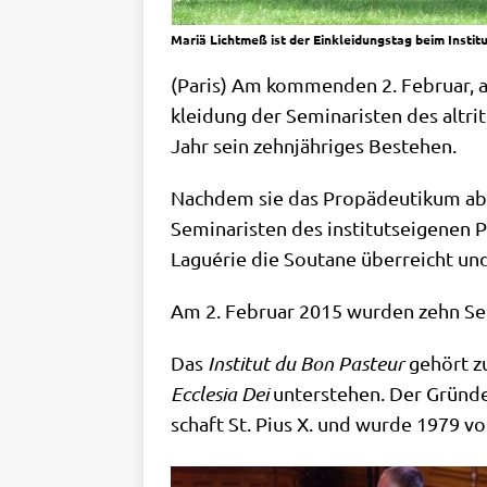
Mariä Lichtmeß ist der Einkleidungstag beim Instit
(Paris) Am kom­men­den 2. Febru­ar,
klei­dung der Semi­na­ri­sten des alt­ri­t
Jahr sein zehn­jäh­ri­ges Bestehen.
Nach­dem sie das Pro­pä­deu­ti­kum abs
Semi­na­ri­sten des insti­tuts­ei­ge­nen
Lagué­rie die Sou­ta­ne über­reicht un
Am 2. Febru­ar 2015 wur­den zehn Semi­
Das
Insti­tut du Bon Pasteur
gehört zu 
Eccle­sia Dei
unter­ste­hen. Der Grün­de
schaft St. Pius X. und wur­de 1979 von