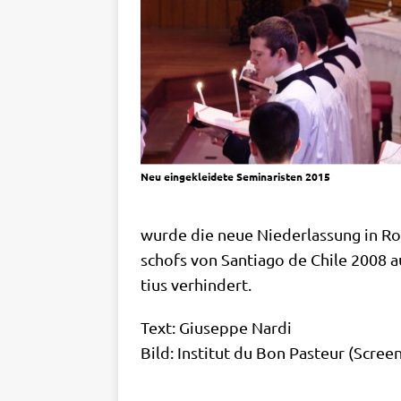
Neu ein­ge­klei­de­te Semi­na­ri­sten 2015
wur­de die neue Nie­der­las­sung in Ro
schofs von Sant­ia­go de Chi­le 2008 a
ti­us verhindert.
Text: Giu­sep­pe Nardi
Bild: Insti­tut du Bon Pasteur (Screen