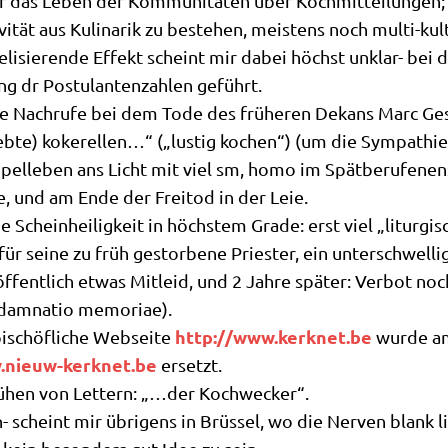
 das Leben der Kom­mu­ni­tä­ten über Kochmitteilungen;
vi­tät aus Kuli­na­rik zu bestehen, mei­stens noch multi-kult
li­sie­ren­de Effekt scheint mir dabei höchst unklar- bei de
g dr Postu­lan­ten­zah­len geführt.
e Nach­ru­fe bei dem Tode des frü­he­ren Dekans Marc Gesqui
lieb­te) koke­rel­len…“ („lustig kochen“) (um die Sym­pa­th
l­le­ben ans Licht mit viel sm, homo im Spät­be­ru­fe­nen
, und am Ende der Frei­tod in der Leie.
Schein­hei­lig­keit in höch­stem Gra­de: erst viel „lit­ur­gi
 für sei­ne zu früh gestor­be­ne Prie­ster, ein unter­schwel­
fent­lich etwas Mit­leid, und 2 Jah­re spä­ter: Ver­bot noc
-dam­na­tio memoriae).
http://​www​.ker​knet​.be
ischöf­li­che Web­sei­te
wur­de am 
.nieuw​-ker​knet​.be
ersetzt.
Kühen von Let­tern: „…der Kochwecker“.
- scheint mir übri­gens in Brüs­sel, wo die Ner­ven blank lie