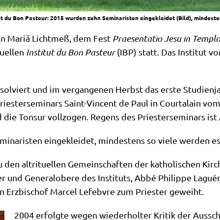
ut du Bon Pasteur: 2015 wurden zehn Seminaristen eingekleidet (Bild), mindest
 an Mariä Licht­meß, dem Fest
Prae­sen­ta­tio Jesu in Tem­plo
u­el­len
Insti­tut du Bon Pasteur
(IBP) statt. Das Insti­tut 
ol­viert und im ver­gan­ge­nen Herbst das erste Stu­di­en­
 Prie­ster­se­mi­nars Saint-Vin­cent de Paul in Cour­ta­lain v
d die Ton­sur voll­zo­gen. Regens des Prie­ster­se­mi­nars i
na­ri­sten ein­ge­klei­det, min­de­stens so vie­le wer­den 
den alt­ri­tu­el­len Gemein­schaf­ten der katho­li­schen Kir­
r und Gene­ral­obe­re des Insti­tuts, Abbé Phil­ip­pe Lagué­r
 Erz­bi­schof Mar­cel Lefeb­v­re zum Prie­ster geweiht.
2004 erfolg­te wegen wie­der­hol­ter Kri­tik der Aus­sch