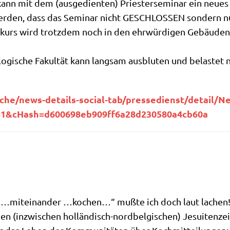
­at kann mit dem (aus­ge­dien­ten) Prie­ster­se­mi­nar ein neu
­den, dass das Semi­nar nicht GESCHLOSSEN son­dern nur d
urs wird trotz­dem noch in den ehr­wür­di­gen Gebäu­den i
o­gi­sche Fakul­tät kann lang­sam aus­blu­ten und bela­stet
-​d​e​t​a​i​l​s​-​s​o​c​i​a​l​-​t​a​b​/​p​r​e​s​s​e​d​i​e​n​s​t​/​d​e​t​a​i​l​/​N​e​w​s​/​b
s​b​=​1​&​c​H​a​s​h​=​d​6​0​0​6​9​8​e​b​9​0​9​f​f​6​a​2​8​d​2​3​0​5​8​0​a​4​c​b​60a
 „…mit­ein­an­der …kochen…“ muß­te ich doch laut lachen
hen (inzwi­schen hol­län­disch-nord­bel­gi­schen) Jesui­ten­ze