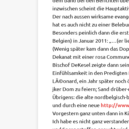
dem band bei den Berich­ten über
inzwi­schen scheint die Haupt­ak­ti­
Der nach aussen wirk­sa­me evan­ge­
hat es auch nicht zu einer Bele­bun
Beson­ders pein­lich dann die erst
Bel­gi­en) in Janu­ar 2011: „…(er 
(Wenig spä­ter kam dann das Dop­pe
Deka­nat mit einer rosa Com­mu­ne
Bischof DeKesel zeig­te dann sei­ne 
Ein­fühl­sam­keit in den Pre­dig­ten
LÃ©onard, ein Jahr spä­ter noch öf
jker Dom zu fei­ern; Sand drü­ber
Übri­gens: die alte nord­bel­gisch-b
http://​www​
und durch eine neue
Vor­ge­stern ganz unten dann in 
Ich habe es nicht ganz ver­stan­den