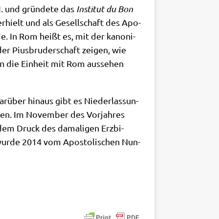
I. und grün­de­te das
Insti­tut du Bon
erhielt und als Gesell­schaft des Apo­
­de. In Rom heißt es, mit der kano­ni­
der Pius­bru­der­schaft zei­gen, wie
in die Ein­heit mit Rom aus­se­hen
r­über hin­aus gibt es Nie­der­las­sun­
­li­en. Im Novem­ber des Vor­jah­res
 dem Druck des dama­li­gen Erz­bi­
n wur­de 2014 vom Apo­sto­li­schen Nun­