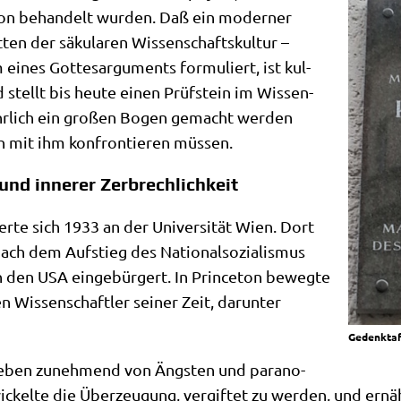
­ti­on behan­delt wur­den. Daß ein moder­ner
ten der säku­la­ren Wis­sen­schafts­kul­tur –
eines Got­tes­ar­gu­ments for­mu­liert, ist kul­
 stellt bis heu­te einen Prüf­stein im Wis­sen­
hr­lich ein gro­ßen Bogen gemacht wer­den
h mit ihm kon­fron­tie­ren müssen.
und innerer Zerbrechlichkeit
ier­te sich 1933 an der Uni­ver­si­tät Wien. Dort
ach dem Auf­stieg des Natio­nal­so­zia­lis­mus
 den USA ein­ge­bür­gert. In Prin­ce­ton beweg­te
Wis­sen­schaft­ler sei­ner Zeit, dar­un­ter
Gedenk­ta­
es Leben zuneh­mend von Äng­sten und para­no­
ckel­te die Über­zeu­gung, ver­gif­tet zu wer­den, und ernähr