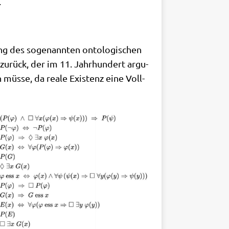
.
ung des soge­nann­ten onto­lo­gi­schen
y zurück, der im 11. Jahr­hun­dert argu­
 müs­se, da rea­le Exi­stenz eine Voll­