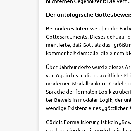
nüch­ter­nen Gegen­ak­zent: Die Ver­nu
Der ontologische Gottesbewei
Beson­de­res Inter­es­se über die Fach­
Got­tes­ar­gu­ments. Die­ses geht auf d
men­tier­te, daß Gott als das „größt­mö
kom­men­heit dar­stel­le, die einem 
Über Jahr­hun­der­te wur­de die­ses Ar
von Aquin bis in die neu­zeit­li­che Phi
moder­nen Modal­lo­gi­kern. Gödel griff 
Spra­che der for­ma­len Logik zu über­f
ter Beweis in moda­ler Logik, der unt
wen­di­ge Exi­stenz eines „gött­li­che
Gödels For­ma­li­sie­rung ist kein „Bew
son­dern eine kon­di­tio­na­le logi­sch