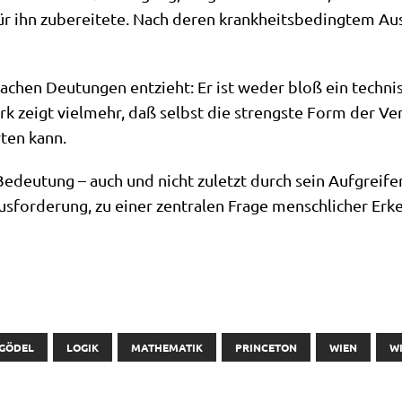
r ihn zube­rei­te­te. Nach deren krank­heits­be­ding­tem Aus­
a­chen Deu­tun­gen ent­zieht: Er ist weder bloß ein tech­ni­s
rk zeigt viel­mehr, daß selbst die streng­ste Form der Ver­
­ten kann.
 Bedeu­tung – auch und nicht zuletzt durch sein Auf­grei­fen
s­for­de­rung, zu einer zen­tra­len Fra­ge mensch­li­cher Er
 GÖDEL
LOGIK
MATHEMATIK
PRINCETON
WIEN
W