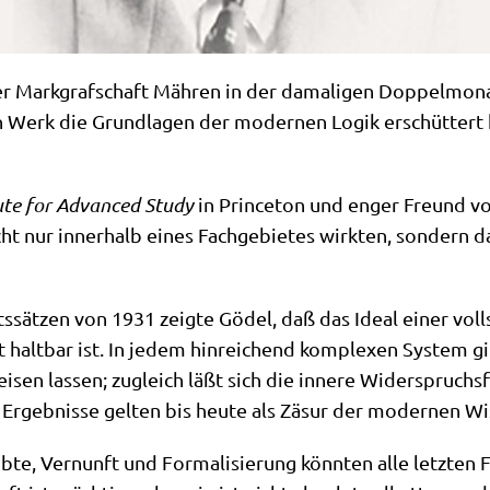
r Mark­graf­schaft Mäh­ren in der dama­li­gen Dop­pel­mon
en Werk die Grund­la­gen der moder­nen Logik erschüt­tert
tu­te for Advan­ced Stu­dy
in Prin­ce­ton und enger Freund vo
ht nur inner­halb eines Fach­ge­bie­tes wirk­ten, son­dern da
ts­sät­zen von 1931 zeig­te Gödel, daß das Ide­al einer voll­
halt­bar ist. In jedem hin­rei­chend kom­ple­xen System gib
­sen las­sen; zugleich läßt sich die inne­re Wider­spruchs­
se Ergeb­nis­se gel­ten bis heu­te als Zäsur der moder­nen 
­te, Ver­nunft und For­ma­li­sie­rung könn­ten alle letz­ten