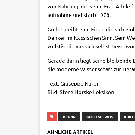
von Nah­rung, die sei­ne Frau Ade­le fü
auf­nah­me und starb 1978.
Gödel bleibt eine Figur, die sich ein­f
Den­ker im klas­si­schen Sinn. Sein We
voll­stän­dig aus sich selbst beant­wor
Gera­de dar­in liegt sei­ne blei­ben­de
die moder­ne Wis­sen­schaft zur Her­au
Text: Giu­sep­pe Nar­di
Bild: Store Nor­ske Leksikon
BRÜNN
GOTTESBEWEIS
KURT
ÄHNLICHE ARTIKEL