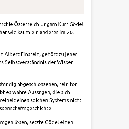
­ar­chie Öster­reich-Ungarn Kurt Gödel
 hat wie kaum ein ande­res im 20.
n Albert Ein­stein, gehört zu jener
s Selbst­ver­ständ­nis der Wis­sen­
stän­dig abge­schlos­se­nen, rein for­
t es wah­re Aus­sa­gen, die sich
frei­heit eines sol­chen Systems nicht
Wissenschaftsgeschichte.
 Fra­gen lösen, setz­te Gödel einen