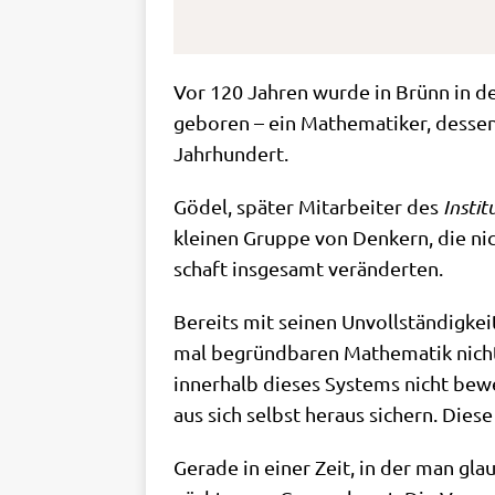
Vor 120 Jah­ren wur­de in Brünn in de
gebo­ren – ein Mathe­ma­ti­ker, des­s
Jahrhundert.
Gödel, spä­ter Mit­ar­bei­ter des
Insti­
klei­nen Grup­pe von Den­kern, die nic
schaft ins­ge­samt veränderten.
Bereits mit sei­nen Unvoll­stän­dig­kei
mal begründ­ba­ren Mathe­ma­tik nicht 
inner­halb die­ses Systems nicht bewei
aus sich selbst her­aus sichern. Die­
Gera­de in einer Zeit, in der man glaub