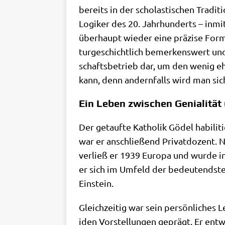
bereits in der scho­la­sti­schen Tra­di
Logi­ker des 20. Jahr­hun­derts – inmit­
über­haupt wie­der eine prä­zi­se Form 
tur­ge­schicht­lich bemer­kens­wert und
schafts­be­trieb dar, um den wenig e
kann, denn andern­falls wird man sic
Ein Leben zwischen Genialität 
Der getauf­te Katho­lik Gödel habi­li­t
war er anschlie­ßend Pri­vat­do­zent. N
ver­ließ er 1939 Euro­pa und wur­de in
er sich im Umfeld der bedeu­tend­sten 
Einstein.
Gleich­zei­tig war sein per­sön­li­ch
iden Vor­stel­lun­gen geprägt. Er ent­wi