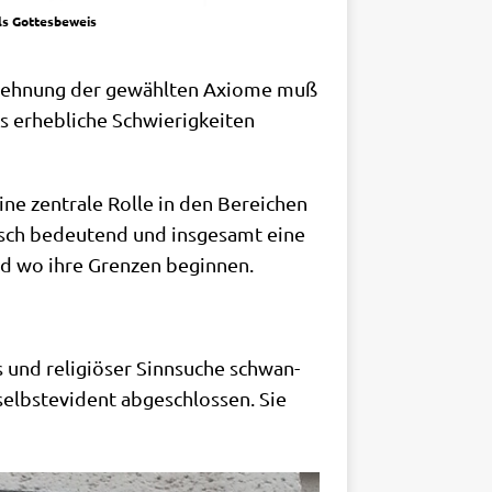
ls Gottesbeweis
Ableh­nung der gewähl­ten Axio­me muß
 erheb­li­che Schwie­rig­kei­ten
ne zen­tra­le Rol­le in den Berei­chen
phisch bedeu­tend und ins­ge­samt eine
– und wo ihre Gren­zen beginnen.
us und reli­giö­ser Sinn­su­che schwan­
selbst­evi­dent abge­schlos­sen. Sie