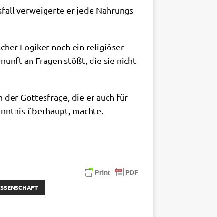
fall ver­wei­ger­te er jede Nah­rungs­
cher Logi­ker noch ein reli­giö­ser
nunft an Fra­gen stößt, die sie nicht
 der Got­tes­fra­ge, die er auch für
kennt­nis über­haupt, machte.
ISSENSCHAFT