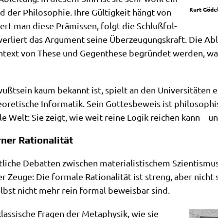
Kurt Göde
 der Phi­lo­so­phie. Ihre Gül­tig­keit hängt von
rt man die­se Prä­mis­sen, folgt die Schluß­fol­
ver­liert das Argu­ment sei­ne Über­zeu­gungs­kraft. Die 
Kon­text von The­se und Gegen­the­se begrün­det wer­den, was
ßt­sein kaum bekannt ist, spielt an den Uni­ver­si­tä­ten ei
re­ti­sche Infor­ma­tik. Sein Got­tes­be­weis ist phi­lo­so­
­el­le Welt: Sie zeigt, wie weit rei­ne Logik rei­chen kann 
er Rationalität
t­li­che Debat­ten zwi­schen mate­ria­li­sti­schem Szi­en­tis­m
eu­ge: Die for­ma­le Ratio­na­li­tät ist streng, aber nicht 
elbst nicht mehr rein for­mal beweis­bar sind.
las­si­sche Fra­gen der Meta­phy­sik, wie sie