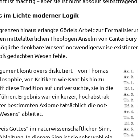
nft ist mäch­tig – aber sie ist nicht abso­lut selbsttragend
s im Lichte moderner Logik
gren­zen hin­aus erlang­te Gödels Arbeit zur For­ma­li­sie­r
en mit­tel­al­ter­li­chen Theo­lo­gen Anselm von Can­ter­bu­r
g­li­che denk­ba­re Wesen“ not­wen­di­ger­wei­se exi­stie­ren
bloß gedach­ten Wesen fehle.
gu­ment kon­tro­vers dis­ku­tiert – von Tho­mas
­lo­so­phie, von Kri­ti­kern wie Kant bis hin zu
die­se Tra­di­ti­on auf und ver­such­te, sie in die
üh­ren. Ergeb­nis war ein kur­zer, hoch­ab­strak­
er bestimm­ten Axio­me tat­säch­lich die not­
n Wesens“ ableitet.
eis Got­tes“ im natur­wis­sen­schaft­li­chen Sinn,
e Ablei­tung. In die­sem Sinn ist sie sehr wohl ein