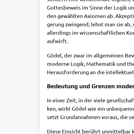
Got­tes­be­weis im Sin­ne der Logik und
den gewähl­ten Axio­men ab. Akzep­tie
ge­rung zwin­gend; lehnt man sie ab, 
aller­dings im wis­sen­schaft­li­chen 
aufwirft.
Gödel, der zwar im all­ge­mei­nen Bewu
moder­ne Logik, Mathe­ma­tik und theo­
Her­aus­for­de­rung an die intel­lek­tu
Bedeutung und Grenzen modern
In einer Zeit, in der vie­le gesell­schaf
ken, wirkt Gödel wie ein unbe­que­mer Z
setzt Grund­an­nah­men vor­aus, die s
Die­se Ein­sicht berührt unmit­tel­bar k