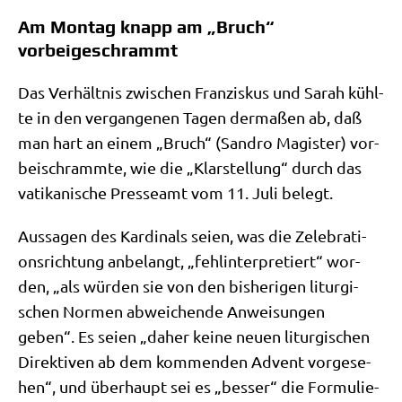
Am Montag knapp am „Bruch“
vorbeigeschrammt
Das Ver­hält­nis zwi­schen Fran­zis­kus und Sarah kühl­
te in den ver­gan­ge­nen Tagen der­ma­ßen ab, daß
man hart an einem „Bruch“ (San­dro Magi­ster) vor­
bei­schramm­te, wie die „Klar­stel­lung“ durch das
vati­ka­ni­sche Pres­se­amt vom 11. Juli belegt.
Aus­sa­gen des Kar­di­nals sei­en, was die Zele­bra­ti­
ons­rich­tung anbe­langt, „fehl­in­ter­pre­tiert“ wor­
den, „als wür­den sie von den bis­he­ri­gen lit­ur­gi­
schen Nor­men abwei­chen­de Anwei­sun­gen
geben“. Es sei­en „daher kei­ne neu­en lit­ur­gi­schen
Direk­ti­ven ab dem kom­men­den Advent vor­ge­se­
hen“, und über­haupt sei es „bes­ser“ die For­mu­lie­