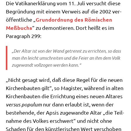
Die Vati­kan­er­klä­rung vom 11. Juli ver­sucht die­se
Begrün­dung mit einem Ver­weis auf die 2002 ver­
Grund­ord­nung des Römi­schen
öf­fent­li­che „
Meß­buchs
“ zu demon­tie­ren. Dort heißt es im
Para­graph 299:
„Der Altar ist von der Wand getrennt zu errich­ten, so dass
man ihn leicht umschrei­ten und die Fei­er an ihm dem Volk
zuge­wandt voll­zo­gen wer­den kann.“
„Nicht gesagt wird, daß die­se Regel für die neu­en
Kir­chen­bau­ten gilt“, so Magi­ster, wäh­rend in alten
Kir­chen­bau­ten die Errich­tung eines neu­en Alta­res
ver­sus popu­lum
nur dann erlaubt ist, wenn der
bestehen­de, der Apsis zuge­wand­te Altar „die Teil­
nah­me des Vol­kes erschwert“ und nicht ohne
Scha­den für den künst­le­ri­schen Wert ver­scho­ben