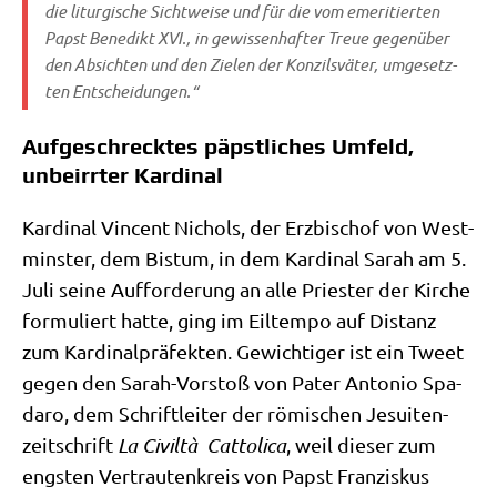
die lit­ur­gi­sche Sicht­wei­se und für die vom eme­ri­tier­ten
Papst Bene­dikt XVI., in gewis­sen­haf­ter Treue gegen­über
den Absich­ten und den Zie­len der Kon­zils­vä­ter, umge­setz­
ten Entscheidungen.“
Aufgeschrecktes päpstliches Umfeld,
unbeirrter Kardinal
Kar­di­nal Vin­cent Nichols, der Erz­bi­schof von West­
min­ster, dem Bis­tum, in dem Kar­di­nal Sarah am 5.
Juli sei­ne Auf­for­de­rung an alle Prie­ster der Kir­che
for­mu­liert hat­te, ging im Eil­tem­po auf Distanz
zum Kar­di­nal­prä­fek­ten. Gewich­ti­ger ist ein Tweet
gegen den Sarah-Vor­stoß von Pater Anto­nio Spa­
da­ro, dem Schrift­lei­ter der römi­schen Jesui­ten­
zeit­schrift
La Civil­tà Cat­to­li­ca
, weil die­ser zum
eng­sten Ver­trau­ten­kreis von Papst Fran­zis­kus