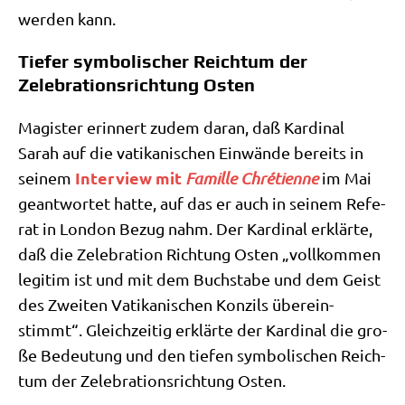
wer­den kann.
Tiefer symbolischer Reichtum der
Zelebrationsrichtung Osten
Magi­ster erin­nert zudem dar­an, daß Kar­di­nal
Sarah auf die vati­ka­ni­schen Ein­wän­de bereits in
Inter­view mit
sei­nem
Famil­le Chré­ti­en­ne
im Mai
geant­wor­tet hat­te, auf das er auch in sei­nem Refe­
rat in Lon­don Bezug nahm. Der Kar­di­nal erklär­te,
daß die Zele­bra­ti­on Rich­tung Osten „voll­kom­men
legi­tim ist und mit dem Buch­sta­be und dem Geist
des Zwei­ten Vati­ka­ni­schen Kon­zils über­ein­
stimmt“. Gleich­zei­tig erklär­te der Kar­di­nal die gro­
ße Bedeu­tung und den tie­fen sym­bo­li­schen Reich­
tum der Zele­bra­ti­ons­rich­tung Osten.