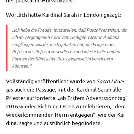
der päpst­li­che Hofvatikanist.
Wört­lich hat­te Kar­di­nal Sarah in Lon­don gesagt:
„Ich habe die Freu­de, mit­zu­tei­len, daß Papst Fran­zis­kus, als
ich im ver­gan­ge­nen April vom Hei­li­gen Vater in Audi­enz
emp­fan­gen wur­de, mich gebe­ten hat, die Fra­ge einer
Reform der Reform zu stu­die­ren und wie sich die bei­den
For­men des Römi­schen Ritus gegen­sei­tig berei­chern
könnten.“
Voll­stän­dig ver­öf­fent­licht wur­de von
Sacra Lit­ur­
gia
auch die Pas­sa­ge, mit der Kar­di­nal Sarah alle
Prie­ster auf­for­der­te, „ab Erstem Advents­sonn­tag“
2016 wie­der Rich­tung Osten zu zele­brie­ren, „dem
wie­der­kom­men­den Herrn ent­ge­gen“, wie der Kar­
di­nal sag­te und aus­führ­lich begründete.