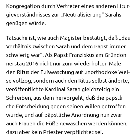
Kon­gre­ga­ti­on durch Ver­tre­ter eines ande­ren Lit­ur­
gie­ver­ständ­nis­ses zur „Neu­tra­li­sie­rung“ Sarahs
genü­gen würde.
Tat­sa­che ist, wie auch Magi­ster bestä­tigt, daß „das
Ver­hält­nis zwi­schen Sarah und dem Papst immer
schwie­rig war“. Als Papst Fran­zis­kus am Grün­don­
ners­tag 2016 nicht nur zum wie­der­hol­ten Male
den Ritus der Fuß­wa­schung auf unor­tho­do­xe Wei­
se voll­zog, son­dern auch den Ritus selbst änder­te,
ver­öf­fent­lich­te Kar­di­nal Sarah gleich­zei­tig ein
Schrei­ben, aus dem her­vor­geht, daß die päpst­li­
che Ent­schei­dung gegen sei­nen Wil­len getrof­fen
wur­de, und auf päpst­li­che Anord­nung nun zwar
auch Frau­en die Füße gewa­schen wer­den kön­nen,
dazu aber kein Prie­ster ver­pflich­tet sei.