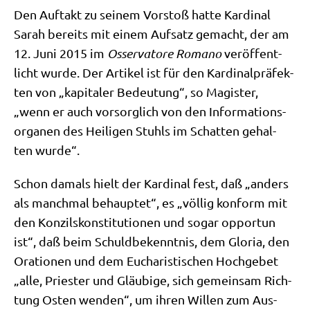
Den Auf­takt zu sei­nem Vor­stoß hat­te Kar­di­nal
Sarah bereits mit einem Auf­satz gemacht, der am
12. Juni 2015 im
Osser­va­to­re Roma­no
ver­öf­fent­
licht wur­de. Der Arti­kel ist für den Kar­di­nal­prä­fek­
ten von „kapi­ta­ler Bedeu­tung“, so Magi­ster,
„wenn er auch vor­sorg­lich von den Infor­ma­ti­ons­
or­ga­nen des Hei­li­gen Stuhls im Schat­ten gehal­
ten wurde“.
Schon damals hielt der Kar­di­nal fest, daß „anders
als manch­mal behaup­tet“, es „völ­lig kon­form mit
den Kon­zils­kon­sti­tu­tio­nen und sogar oppor­tun
ist“, daß beim Schuld­be­kennt­nis, dem Glo­ria, den
Ora­tio­nen und dem Eucha­ri­sti­schen Hoch­ge­bet
„alle, Prie­ster und Gläu­bi­ge, sich gemein­sam Rich­
tung Osten wen­den“, um ihren Wil­len zum Aus­