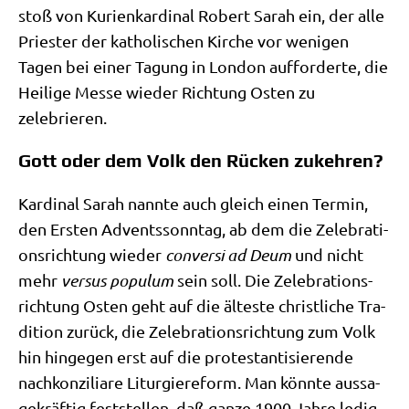
stoß von Kuri­en­kar­di­nal Robert Sarah ein, der alle
Prie­ster der katho­li­schen Kir­che vor weni­gen
Tagen bei einer Tagung in Lon­don auf­for­der­te, die
Hei­li­ge Mes­se wie­der Rich­tung Osten zu
zelebrieren.
Gott oder dem Volk den Rücken zukehren?
Kar­di­nal Sarah nann­te auch gleich einen Ter­min,
den Ersten Advents­sonn­tag, ab dem die Zele­bra­ti­
ons­rich­tung wie­der
con­ver­si ad Deum
und nicht
mehr
ver­sus popu­lum
sein soll. Die Zele­bra­ti­ons­
rich­tung Osten geht auf die älte­ste christ­li­che Tra­
di­ti­on zurück, die Zele­bra­ti­ons­rich­tung zum Volk
hin hin­ge­gen erst auf die pro­te­stan­ti­sie­ren­de
nach­kon­zi­lia­re Lit­ur­gie­re­form. Man könn­te aus­sa­
ge­kräf­tig fest­stel­len, daß gan­ze 1900 Jah­re ledig­