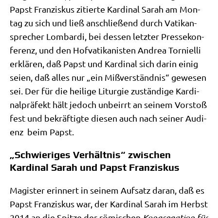
Papst Fran­zis­kus zitier­te Kar­di­nal Sarah am Mon­
tag zu sich und ließ anschlie­ßend durch Vati­kan­
spre­cher Lom­bar­di, bei des­sen letz­ter Pres­se­kon­
fe­renz, und den Hof­va­ti­ka­ni­sten Andrea Tor­ni­el­li
erklä­ren, daß Papst und Kar­di­nal sich dar­in einig
sei­en, daß alles nur „ein Miß­ver­ständ­nis“ gewe­sen
sei. Der für die hei­li­ge Lit­ur­gie zustän­di­ge Kar­di­
nal­prä­fekt hält jedoch unbe­irrt an sei­nem Vor­stoß
fest und bekräf­tig­te die­sen auch nach sei­ner Audi­
enz beim Papst.
„Schwieriges Verhältnis“ zwischen
Kardinal Sarah und Papst Franziskus
Magi­ster erin­nert in sei­nem Auf­satz dar­an, daß es
Papst Fran­zis­kus war, der Kar­di­nal Sarah im Herbst
2014 an die Spit­ze der römi­schen
Kon­gre­ga­ti­on für