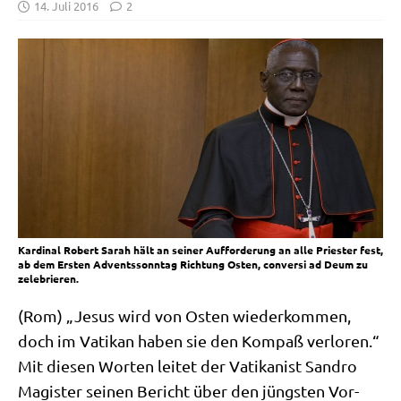
14. Juli 2016
2
Kardinal Robert Sarah hält an seiner Aufforderung an alle Priester fest,
ab dem Ersten Adventssonntag Richtung Osten, conversi ad Deum zu
zelebrieren.
(Rom) „Jesus wird von Osten wie­der­kom­men,
doch im Vati­kan haben sie den Kom­paß ver­lo­ren.“
Mit die­sen Wor­ten lei­tet der Vati­ka­nist San­dro
Magi­ster sei­nen Bericht über den jüng­sten Vor­