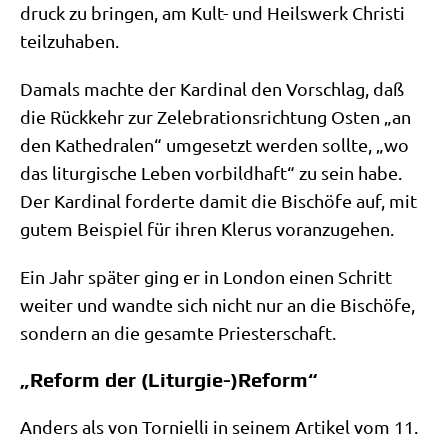
druck zu brin­gen, am Kult- und Heils­werk Chri­sti
teilzuhaben.
Damals mach­te der Kar­di­nal den Vor­schlag, daß
die Rück­kehr zur Zele­bra­ti­ons­rich­tung Osten „an
den Kathe­dra­len“ umge­setzt wer­den soll­te, „wo
das lit­ur­gi­sche Leben vor­bild­haft“ zu sein habe.
Der Kar­di­nal for­der­te damit die Bischö­fe auf, mit
gutem Bei­spiel für ihren Kle­rus voranzugehen.
Ein Jahr spä­ter ging er in Lon­don einen Schritt
wei­ter und wand­te sich nicht nur an die Bischö­fe,
son­dern an die gesam­te Priesterschaft.
„Reform der (Liturgie-)Reform“
Anders als von Tor­ni­el­li in sei­nem Arti­kel vom 11.