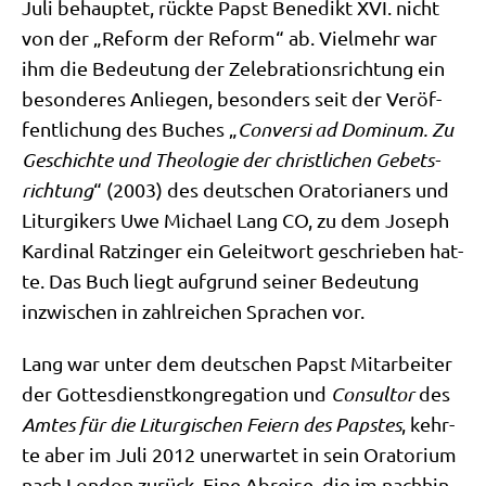
Juli behaup­tet, rück­te Papst Bene­dikt XVI. nicht
von der „Reform der Reform“ ab. Viel­mehr war
ihm die Bedeu­tung der Zele­bra­ti­ons­rich­tung ein
beson­de­res Anlie­gen, beson­ders seit der Ver­öf­
fent­li­chung des Buches „
Con­ver­si ad Domi­num. Zu
Geschich­te und Theo­lo­gie der christ­li­chen Gebets­
rich­tung
“ (2003) des deut­schen Ora­to­ria­ners und
Lit­ur­gi­kers Uwe Micha­el Lang CO, zu dem Joseph
Kar­di­nal Ratz­in­ger ein Geleit­wort geschrie­ben hat­
te. Das Buch liegt auf­grund sei­ner Bedeu­tung
inzwi­schen in zahl­rei­chen Spra­chen vor.
Lang war unter dem deut­schen Papst Mit­ar­bei­ter
der Got­tes­dienst­kon­gre­ga­ti­on und
Con­sul­tor
des
Amtes für die Lit­ur­gi­schen Fei­ern des Pap­stes
, kehr­
te aber im Juli 2012 uner­war­tet in sein Ora­to­ri­um
nach Lon­don zurück. Eine Abrei­se, die im nach­hin­