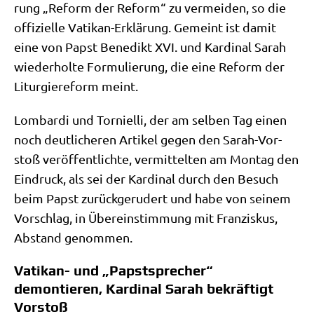
rung „Reform der Reform“ zu ver­mei­den, so die
offi­zi­el­le Vati­kan-Erklä­rung. Gemeint ist damit
eine von Papst Bene­dikt XVI. und Kar­di­nal Sarah
wie­der­hol­te For­mu­lie­rung, die eine Reform der
Lit­ur­gie­re­form meint.
Lom­bar­di und Tor­ni­el­li, der am sel­ben Tag einen
noch deut­li­che­ren Arti­kel gegen den Sarah-Vor­
stoß ver­öf­fent­lich­te, ver­mit­tel­ten am Mon­tag den
Ein­druck, als sei der Kar­di­nal durch den Besuch
beim Papst zurück­ge­ru­dert und habe von sei­nem
Vor­schlag, in Über­ein­stim­mung mit Fran­zis­kus,
Abstand genommen.
Vatikan- und „Papstsprecher“
demontieren, Kardinal Sarah bekräftigt
Vorstoß