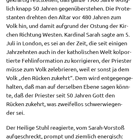
lich knapp 50 Jah­ren gegen­über­ste­hen. Die Pro­te­
stan­ten dreh­ten den Altar vor 480 Jah­ren zum
Volk hin, und damit auf­grund der Ostung der Kir­
chen Rich­tung Westen. Kar­di­nal Sarah sag­te am 5.
Juli in Lon­don, es sei an der Zeit, die seit eini­gen
Jahr­zehn­ten auch in der katho­li­schen Welt kol­por­
tier­te Fehl­in­for­ma­ti­on zu kor­ri­gie­ren, der Prie­ster
müs­se zum Volk zele­brie­ren, weil er sonst ja dem
Volk „den Rücken zukehrt“. Dem wird ent­ge­gen­ge­
hal­ten, daß man auf der­sel­ben Ebe­ne sagen könn­
te, daß der Prie­ster seit 50 Jah­ren Gott den
Rücken zukehrt, was zwei­fel­los schwer­wie­gen­
der sei.
Der Hei­li­ge Stuhl reagier­te, vom Sarah-Vor­stoß
auf­ge­schreckt, prompt und ziem­lich ener­gisch: