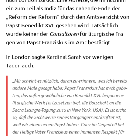
ein zum Teil als Indiz für das nahen­de Ende der
„Reform der Reform“ durch den Amts­ver­zicht von
Papst Bene­dikt XVI. gese­hen wird. Tat­säch­lich
wur­de kei­ner der
Con­sul­to­ren
für lit­ur­gi­sche Fra­
gen von Papst Fran­zis­kus im Amt bestätigt.
In Lon­don sag­te Kar­di­nal Sarah vor weni­gen
Tagen auch:
„Mir scheint es nütz­lich, dar­an zu erin­nern, was ich bereits
ande­re Male gesagt habe: Papst Fran­zis­kus hat mich gebe­
ten, das außer­ge­wöhn­li­che von Bene­dikt XVI. begon­ne­ne
lit­ur­gi­sche Werk fort­zu­set­zen (vgl. die Bot­schaft an die
Sacra Lit­ur­gia-Tagung 2015 in New York, USA). Es ist nicht
so, daß die Sicht­wei­se sei­nes Vor­gän­gers ent­kräf­tet ist,
weil wir einen neu­en Papst haben. Ganz im Gegen­teil hat
der Hei­li­ge Vater Fran­zis­kus einen immensen Respekt für