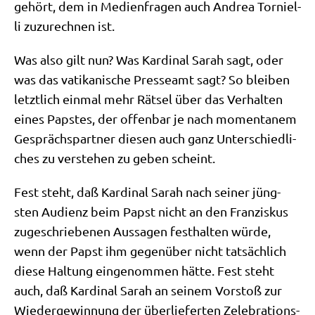
gehört, dem in Medi­en­fra­gen auch Andrea Tor­ni­el­
li zuzu­rech­nen ist.
Was also gilt nun? Was Kar­di­nal Sarah sagt, oder
was das vati­ka­ni­sche Pres­se­amt sagt? So blei­ben
letzt­lich ein­mal mehr Rät­sel über das Ver­hal­ten
eines Pap­stes, der offen­bar je nach momen­ta­nem
Gesprächs­part­ner die­sen auch ganz Unter­schied­li­
ches zu ver­ste­hen zu geben scheint.
Fest steht, daß Kar­di­nal Sarah nach sei­ner jüng­
sten Audi­enz beim Papst nicht an den Fran­zis­kus
zuge­schrie­be­nen Aus­sa­gen fest­hal­ten wür­de,
wenn der Papst ihm gegen­über nicht tat­säch­lich
die­se Hal­tung ein­ge­nom­men hät­te. Fest steht
auch, daß Kar­di­nal Sarah an sei­nem Vor­stoß zur
Wie­der­ge­win­nung der über­lie­fer­ten Zele­bra­ti­ons­