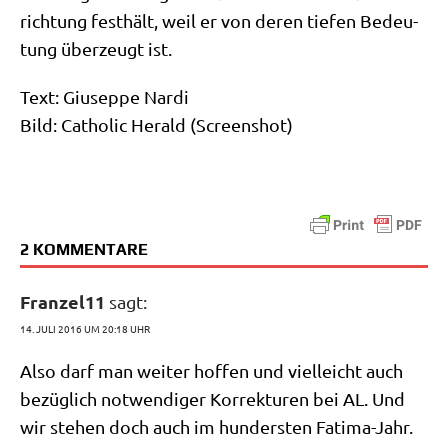
rich­tung fest­hält, weil er von deren tie­fen Bedeu­
tung über­zeugt ist.
Text: Giu­sep­pe Nardi
Bild: Catho­lic Herald (Screen­shot)
2 KOMMENTARE
Franzel11
sagt:
14. JULI 2016 UM 20:18 UHR
Also darf man wei­ter hof­fen und viel­leicht auch
bezüg­lich not­wen­di­ger Kor­rek­tu­ren bei AL. Und
wir ste­hen doch auch im hun­der­sten Fatima-Jahr.