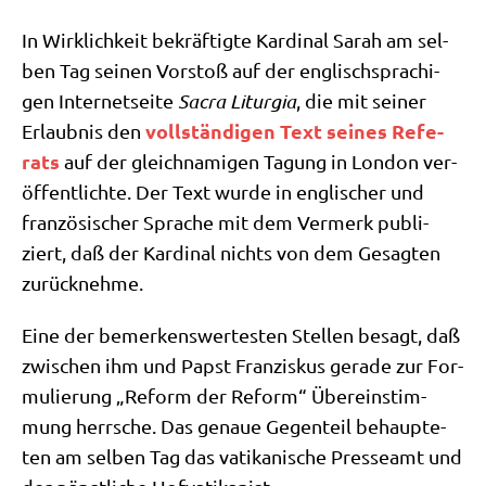
In Wirk­lich­keit bekräf­tig­te Kar­di­nal Sarah am sel­
ben Tag sei­nen Vor­stoß auf der eng­lisch­spra­chi­
gen Inter­net­sei­te
Sacra Lit­ur­gia
, die mit sei­ner
voll­stän­di­gen Text sei­nes Refe­
Erlaub­nis den
rats
auf der gleich­na­mi­gen Tagung in Lon­don ver­
öf­fent­lich­te. Der Text wur­de in eng­li­scher und
fran­zö­si­scher Spra­che mit dem Ver­merk publi­
ziert, daß der Kar­di­nal nichts von dem Gesag­ten
zurücknehme.
Eine der bemer­kens­wer­te­sten Stel­len besagt, daß
zwi­schen ihm und Papst Fran­zis­kus gera­de zur For­
mu­lie­rung „Reform der Reform“ Über­ein­stim­
mung herr­sche. Das genaue Gegen­teil behaup­te­
ten am sel­ben Tag das vati­ka­ni­sche Pres­se­amt und