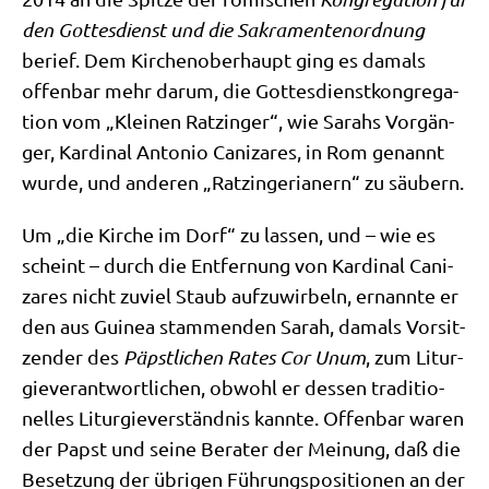
den Got­tes­dienst und die Sakra­men­ten­ord­nung
berief. Dem Kir­chen­ober­haupt ging es damals
offen­bar mehr dar­um, die Got­tes­dienst­kon­gre­ga­
ti­on vom „Klei­nen Ratz­in­ger“, wie Sarahs Vor­gän­
ger, Kar­di­nal Anto­nio Cani­zares, in Rom genannt
wur­de, und ande­ren „Ratz­in­ge­ria­nern“ zu säubern.
Um „die Kir­che im Dorf“ zu las­sen, und – wie es
scheint – durch die Ent­fer­nung von Kar­di­nal Cani­
zares nicht zuviel Staub auf­zu­wir­beln, ernann­te er
den aus Gui­nea stam­men­den Sarah, damals Vor­sit­
zen­der des
Päpst­li­chen Rates Cor Unum
, zum Lit­ur­
gie­ver­ant­wort­li­chen, obwohl er des­sen tra­di­tio­
nel­les Lit­ur­gie­ver­ständ­nis kann­te. Offen­bar waren
der Papst und sei­ne Bera­ter der Mei­nung, daß die
Beset­zung der übri­gen Füh­rungs­po­si­tio­nen an der