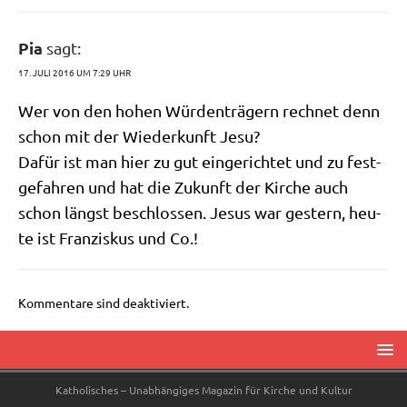
Pia
sagt:
17. JULI 2016 UM 7:29 UHR
Wer von den hohen Wür­den­trä­gern rech­net denn
schon mit der Wie­der­kunft Jesu?
Dafür ist man hier zu gut ein­ge­rich­tet und zu fest­
ge­fah­ren und hat die Zukunft der Kir­che auch
schon längst beschlos­sen. Jesus war gestern, heu­
te ist Fran­zis­kus und Co.!
Kommentare sind deaktiviert.
Katholisches – Unabhängiges Magazin für Kirche und Kultur