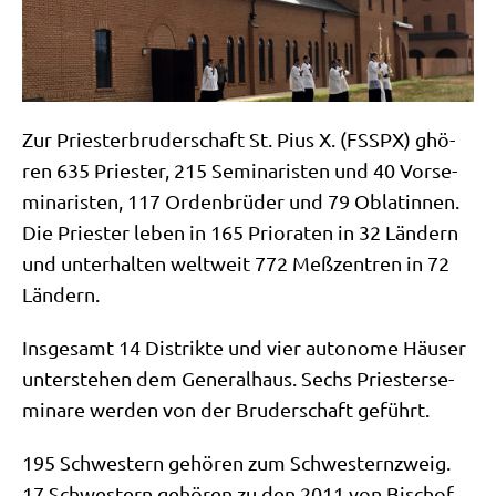
Zur Prie­ster­bru­der­schaft St. Pius X. (FSSPX) ghö­
ren 635 Prie­ster, 215 Semi­na­ri­sten und 40 Vor­se­
mi­na­ri­sten, 117 Orden­brü­der und 79 Obla­tin­nen.
Die Prie­ster leben in 165 Prio­ra­ten in 32 Län­dern
und unter­hal­ten welt­weit 772 Meß­zen­tren in 72
Ländern.
Ins­ge­samt 14 Distrik­te und vier auto­no­me Häu­ser
unter­ste­hen dem Gene­ral­haus. Sechs Prie­ster­se­
mi­na­re wer­den von der Bru­der­schaft geführt.
195 Schwe­stern gehö­ren zum Schwe­stern­zweig.
17 Schwe­stern gehö­ren zu den 2011 von Bischof