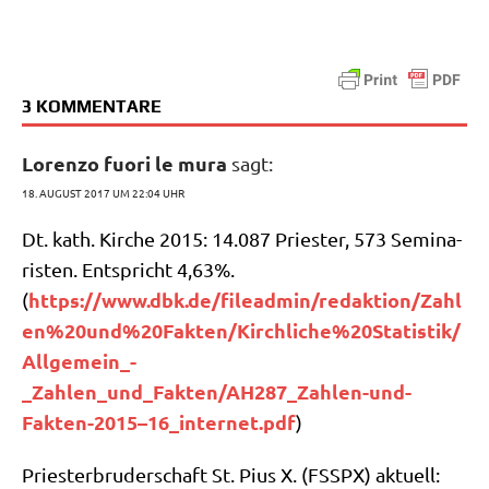
3 KOMMENTARE
Lorenzo fuori le mura
sagt:
18. AUGUST 2017 UM 22:04 UHR
Dt. kath. Kir­che 2015: 14.087 Prie­ster, 573 Semi­na­
ri­sten. Ent­spricht 4,63%.
https://www.dbk.de/fileadmin/redaktion/Zahl
(
en%20und%20Fakten/Kirchliche%20Statistik/
Allgemein_-
_Zahlen_und_Fakten/AH287_Zahlen-und-
Fakten-2015–16_internet.pdf
)
Prie­ster­bru­der­schaft St. Pius X. (FSSPX) aktu­ell: