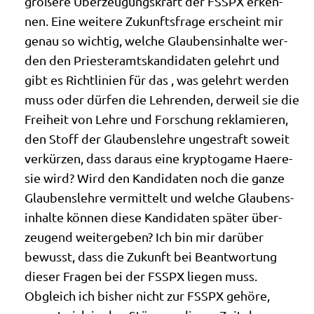
grö­ße­re Über­zeu­gungs­kraft der FSSPX erken­
nen. Eine wei­te­re Zukunfts­fra­ge erscheint mir
genau so wich­tig, wel­che Glau­bens­in­hal­te wer­
den den Prie­ster­amts­kan­di­da­ten gelehrt und
gibt es Richt­li­ni­en für das , was gelehrt wer­den
muss oder dür­fen die Leh­ren­den, der­weil sie die
Frei­heit von Leh­re und For­schung rekla­mie­ren,
den Stoff der Glau­bens­leh­re unge­straft soweit
ver­kür­zen, dass dar­aus eine kryp­to­ga­me Hae­re­
sie wird? Wird den Kan­di­da­ten noch die gan­ze
Glau­bens­leh­re ver­mit­telt und wel­che Glau­bens­
in­hal­te kön­nen die­se Kan­di­da­ten spä­ter über­
zeu­gend wei­ter­ge­ben? Ich bin mir dar­über
bewusst, dass die Zukunft bei Beant­wor­tung
die­ser Fra­gen bei der FSSPX lie­gen muss.
Obgleich ich bis­her nicht zur FSSPX gehö­re,