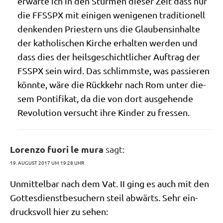
erwar­te ich in den Stür­men die­ser Zeit dass nur
die FFSSPX mit eini­gen weni­ge­nen tra­di­tio­nell
den­ken­den Prie­stern uns die Glau­bens­in­hal­te
der katho­li­schen Kir­che erhal­ten wer­den und
dass dies der heils­ge­schicht­li­cher Auf­trag der
FSSPX sein wird. Das schlimm­ste, was pas­sie­ren
könn­te, wäre die Rück­kehr nach Rom unter die­
sem Pon­ti­fi­kat, da die von dort aus­ge­hen­de
Revo­lu­ti­on ver­sucht ihre Kin­der zu fressen.
Lorenzo fuori le mura
sagt:
19. AUGUST 2017 UM 19:28 UHR
Unmit­tel­bar nach dem Vat. II ging es auch mit den
Got­tes­dienst­be­su­chern steil abwärts. Sehr ein­
drucks­voll hier zu sehen: