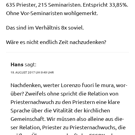
635 Prie­ster, 215 Semi­na­ri­sten. Ent­spricht 33,85%.
Ohne Vor-Semi­na­ri­sten wohlgemerkt.
Das sind im Ver­hält­nis 8x soviel.
Wäre es nicht end­lich Zeit nachzudenken?
Hans
sagt:
19. AUGUST 2017 UM 9:49 UHR
Nach­den­ken, wer­ter Loren­zo fuo­ri le mura, wor­
über? Zwei­fels ohne spricht die Rela­ti­on von
Prie­ster­nach­wuch zu den Prie­stern eine kla­re
Spra­che über die Vita­li­tät der kirch­li­chen
Gemein­schaft. Wir müs­sen also allei­ne aus die­
ser Rela­ti­on, Prie­ster zu Prie­ster­nach­wuchs, die