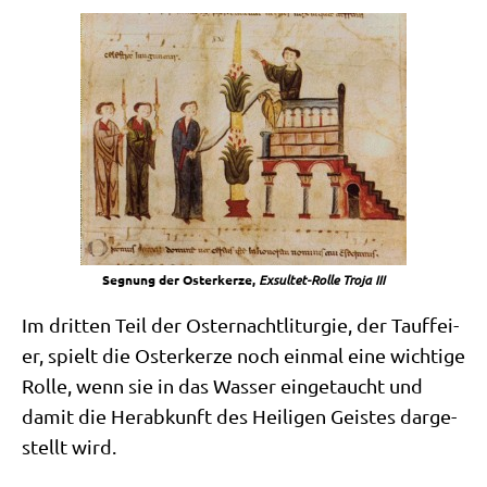
Seg­nung der Oster­ker­ze,
Exsul­tet-Rol­le Tro­ja III
Im drit­ten Teil der Oster­nacht­lit­ur­gie, der Tauf­fei­
er, spielt die Oster­ker­ze noch ein­mal eine wich­ti­ge
Rol­le, wenn sie in das Was­ser ein­ge­taucht und
damit die Her­ab­kunft des Hei­li­gen Gei­stes dar­ge­
stellt wird.