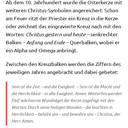
Ab dem 10. Jahr­hun­dert wur­de die Oster­ker­ze mit
wei­te­ren Chri­stus-Sym­bo­len ange­rei­chert: Schon
am Feu­er ritzt der Prie­ster ein Kreuz in die Ker­ze
oder zeich­net das ein­gra­vier­te Kreuz nach mit den
Wor­ten:
Chri­stus gestern und heu­te –
senk­rech­ter
Bal­ken
– Anfang und Ende –
Quer­bal­ken, wobei er
ein Alpha und Ome­ga anbringt.
Zwi­schen den Kreuz­bal­ken wer­den die Zif­fern des
jewei­li­gen Jah­res ange­bracht und dabei gebetet:
Sein ist die Zeit – und die Ewig­keit. – Sein ist die Macht und
die Herr­lich­keit – in alle Ewig­keit. Amen. Wei­ter­hin wer­den
fünf wäch­ser­ne Wund­nä­gel der Ker­ze zuge­fügt mit den
Wor­ten: Durch sei­ne hei­li­gen Wun­den – die leuch­ten in
Herr­lich­keit – behü­te uns – und bewah­re uns – Chri­stus, der
Herr. Amen.