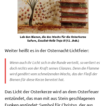
Lob den Bie­nen, die das Wachs für die Oster­ker­ze
lie­fern,
Exsul­tet-Rol­le Tro­ja III
(12. Jhdt.)
Wei­ter heißt es in der Osternacht-Lichtfeier:
Wenn auch ihr Licht sich in die Run­de ver­teilt, so ver­liert es
doch nichts von der Kraft sei­nes Glan­zes. Denn die Flam­me
wird genährt vom schmel­zen­den Wachs, das der Fleiß der
Bie­nen für die­se Ker­ze berei­tet hat.
Das Licht der Oster­ker­ze wird an dem Oster­feu­er
ent­zün­det, das man mit aus Stein geschla­ge­nen
Fun­ken anzün­det: Sym­bol für Chri­stus, der aus