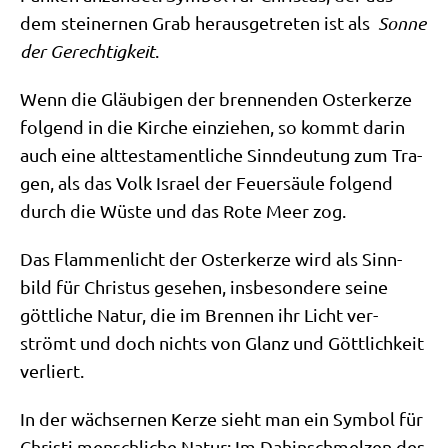
dem stei­ner­nen Grab her­aus­ge­tre­ten ist als
Son­ne
der Gerech­tig­keit
.
Wenn die Gläu­bi­gen der bren­nen­den Oster­ker­ze
fol­gend in die Kir­che ein­zie­hen, so kommt dar­in
auch eine alt­te­sta­ment­li­che Sinn­deu­tung zum Tra­
gen, als das Volk Isra­el der Feu­er­säu­le fol­gend
durch die Wüste und das Rote Meer zog.
Das Flam­men­licht der Oster­ker­ze wird als Sinn­
bild für Chri­stus gese­hen, ins­be­son­de­re sei­ne
gött­li­che Natur, die im Bren­nen ihr Licht ver­
strömt und doch nichts von Glanz und Gött­lich­keit
verliert.
In der wäch­ser­nen Ker­ze sieht man ein Sym­bol für
Chri­sti mensch­li­che Natur: Im Dahin­schmel­zen des