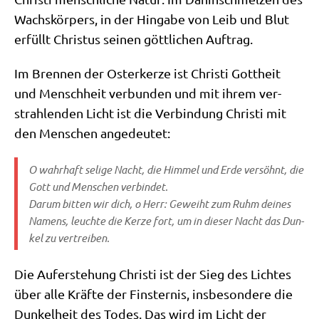
Wachs­kör­pers, in der Hin­ga­be von Leib und Blut
erfüllt Chri­stus sei­nen gött­li­chen Auftrag.
Im Bren­nen der Oster­ker­ze ist Chri­sti Gott­heit
und Mensch­heit ver­bun­den und mit ihrem ver­
strah­len­den Licht ist die Ver­bin­dung Chri­sti mit
den Men­schen angedeutet:
O wahr­haft seli­ge Nacht, die Him­mel und Erde ver­söhnt, die
Gott und Men­schen verbindet.
Dar­um bit­ten wir dich, o Herr: Geweiht zum Ruhm dei­nes
Namens, leuch­te die Ker­ze fort, um in die­ser Nacht das Dun­
kel zu vertreiben.
Die Auf­er­ste­hung Chri­sti ist der Sieg des Lich­tes
über alle Kräf­te der Fin­ster­nis, ins­be­son­de­re die
Dun­kel­heit des Todes. Das wird im Licht der