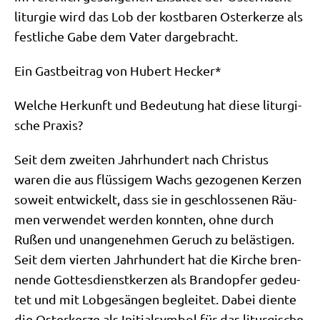
lit­ur­gie wird das Lob der kost­ba­ren Oster­ker­ze als
fest­li­che Gabe dem Vater dargebracht.
Ein Gast­bei­trag von Hubert Hecker*
Wel­che Her­kunft und Bedeu­tung hat die­se lit­ur­gi­
sche Praxis?
Seit dem zwei­ten Jahr­hun­dert nach Chri­stus
waren die aus flüs­si­gem Wachs gezo­ge­nen Ker­zen
soweit ent­wickelt, dass sie in geschlos­se­nen Räu­
men ver­wen­det wer­den konn­ten, ohne durch
Rußen und unan­ge­neh­men Geruch zu belä­sti­gen.
Seit dem vier­ten Jahr­hun­dert hat die Kir­che bren­
nen­de Got­tes­dienst­ker­zen als Brand­op­fer gedeu­
tet und mit Lob­ge­sän­gen beglei­tet. Dabei dien­te
die Oster­ker­ze als Initi­al­sym­bol für das lit­ur­gi­sche