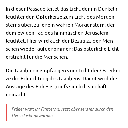
In die­ser Pas­sa­ge lei­tet das Licht der im Dun­keln
leuch­ten­den Opfer­ker­ze zum Licht des Mor­gen­
sterns über, zu jenem wah­ren Mor­gen­stern, der
dem ewi­gen Tag des himm­li­schen Jeru­sa­lem
leuch­tet. Hier wird auch der Bezug zu den Men­
schen wie­der auf­ge­nom­men: Das öster­li­che Licht
erstrahlt für die Menschen.
Die Gläu­bi­gen emp­fan­gen vom Licht der Oster­ker­
ze die Erleuch­tung des Glau­bens. Damit wird die
Aus­sa­ge des Ephe­ser­briefs sinn­lich-sinn­haft
gemacht:
Frü­her wart ihr Fin­ster­nis, jetzt aber seid ihr durch den
Herrn Licht geworden.