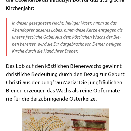
Kirchenjahr:
In die­ser geseg­ne­ten Nacht, hei­li­ger Vater, nimm an das
Abend­op­fer unse­res Lobes, nimm die­se Ker­ze ent­ge­gen als
unse­re fest­li­che Gabe! Aus dem köst­li­chen Wachs der Bie­
nen berei­tet, wird sie Dir dar­ge­bracht von Dei­ner hei­li­gen
Kir­che durch die Hand ihrer Diener.
Das Lob auf den köst­li­chen Bie­nen­wachs gewinnt
christ­li­che Bedeu­tung durch den Bezug zur Geburt
Chri­sti aus der Jung­frau Maria: Die jung­fräu­li­chen
Bie­nen erzeu­gen das Wachs als rei­ne Opfer­ma­te­
rie für die dar­zu­brin­gen­de Osterkerze.