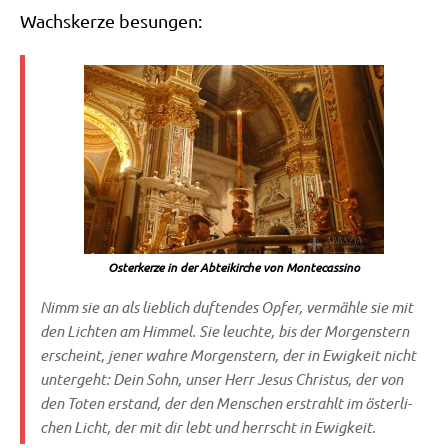
Wachs­ker­ze besungen:
Oster­ker­ze in der Abtei­kir­che von Montecassino
Nimm sie an als lieb­lich duf­ten­des Opfer, ver­mäh­le sie mit
den Lich­ten am Him­mel. Sie leuch­te, bis der Mor­gen­stern
erscheint, jener wah­re Mor­gen­stern, der in Ewig­keit nicht
unter­geht: Dein Sohn, unser Herr Jesus Chri­stus, der von
den Toten erstand, der den Men­schen erstrahlt im öster­li­
chen Licht, der mit dir lebt und herrscht in Ewigkeit.