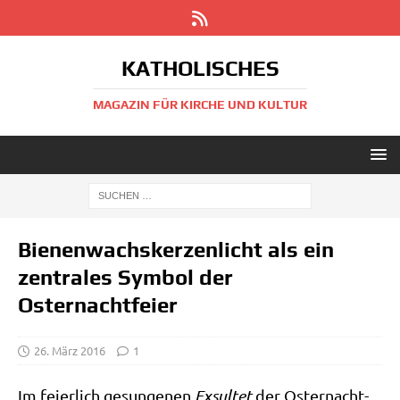
KATHOLISCHES
MAGAZIN FÜR KIRCHE UND KULTUR
Bienenwachskerzenlicht als ein
zentrales Symbol der
Osternachtfeier
26. März 2016
1
Im fei­er­lich gesun­ge­nen
Exsul­tet
der Oster­nacht­