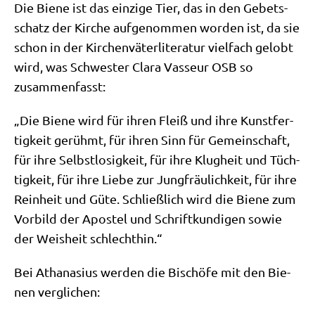
Die Bie­ne ist das ein­zi­ge Tier, das in den Gebets­
schatz der Kir­che auf­ge­nom­men wor­den ist, da sie
schon in der Kir­chen­vä­ter­li­te­ra­tur viel­fach gelobt
wird, was Schwe­ster Cla­ra Vas­seur OSB so
zusammenfasst:
„Die Bie­ne wird für ihren Fleiß und ihre Kunst­fer­
tig­keit gerühmt, für ihren Sinn für Gemein­schaft,
für ihre Selbst­lo­sig­keit, für ihre Klug­heit und Tüch­
tig­keit, für ihre Lie­be zur Jung­fräu­lich­keit, für ihre
Rein­heit und Güte. Schließ­lich wird die Bie­ne zum
Vor­bild der Apo­stel und Schrift­kun­di­gen sowie
der Weis­heit schlechthin.“
Bei Atha­na­si­us wer­den die Bischö­fe mit den Bie­
nen verglichen: