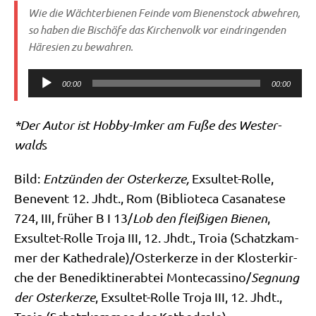
Wie die Wäch­ter­bie­nen Fein­de vom Bie­nen­stock abweh­ren,
so haben die Bischö­fe das Kir­chen­volk vor ein­drin­gen­den
Häre­si­en zu bewahren.
Audio-
00:00
00:00
Player
*Der Autor ist Hob­by-Imker am Fuße des Wester­
wald
s
Bild:
Ent­zün­den der Oster­ker­ze,
Exsul­tet-Rol­le,
Benevent 12. Jhdt., Rom (Biblio­te­ca Casa­na­te­se
724, III, frü­her B I 13/​
Lob den flei­ßi­gen Bie­nen
,
Exsul­tet-Rol­le Tro­ja III, 12. Jhdt., Troia (Schatz­kam­
mer der Kathedrale)/Osterkerze in der Klo­ster­kir­
che der Bene­dik­ti­ner­ab­tei Montecassino/​
Seg­nung
der Oster­ker­ze
, Exsul­tet-Rol­le Tro­ja III, 12. Jhdt.,