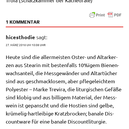
Troia (Schatz­kam­mer der Kathedrale)
1 KOMMENTAR
hicesthodie
sagt:
27. MÄRZ 2016 UM 10:08 UHR
Heu­te sind die aller­mei­sten Oster- und Altar­ker­
zen aus Stearin mit besten­falls 10%igem Bie­nen­
wachs­an­teil, die Mess­ge­wän­der und Altar­tü­cher
sind aus geschmack­lo­sem, aber pfle­ge­leich­tem
Poly­ester – Mar­ke Tre­vi­ra, die lit­ur­gi­schen Gefä­ße
sind klo­big und aus bil­li­gem Mate­ri­al, der Mess­
wein ist gepanscht und die Hosti­en sind gel­be,
krü­me­lig-hart­lei­bi­ge Kratz­brocken; bana­le Dis­
count­wa­re für eine bana­le Discountliturgie.