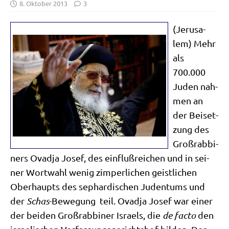
8. Oktober 2013
3
(Jeru­sa­
lem) Mehr
als
700.000
Juden nah­
men an
der Bei­set­
zung des
Groß­rab­bi­
ners Ovad­ja Josef, des ein­fluß­rei­chen und in sei­
ner Wort­wahl wenig zim­per­li­chen geist­li­chen
Ober­haupts des sephar­di­schen Juden­tums und
der
Schas
-Bewe­gung teil. Ovad­ja Josef war einer
der bei­den Groß­rab­bi­ner Isra­els, die
de fac­to
den