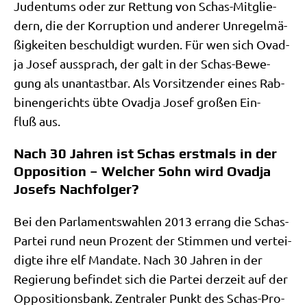
Juden­tums oder zur Ret­tung von Schas-Mit­glie­
dern, die der Kor­rup­ti­on und ande­rer Unre­gel­mä­
ßig­kei­ten beschul­digt wur­den. Für wen sich Ovad­
ja Josef aus­sprach, der galt in der Schas-Bewe­
gung als unan­tast­bar. Als Vor­sit­zen­der eines Rab­
bi­nen­ge­richts übte Ovad­ja Josef gro­ßen Ein­
fluß aus.
Nach 30 Jahren ist Schas erstmals in der
Opposition – Welcher Sohn wird Ovadja
Josefs Nachfolger?
Bei den Par­la­ments­wah­len 2013 errang die Schas-
Par­tei rund neun Pro­zent der Stim­men und ver­tei­
dig­te ihre elf Man­da­te. Nach 30 Jah­ren in der
Regie­rung befin­det sich die Par­tei der­zeit auf der
Oppo­si­ti­ons­bank. Zen­tra­ler Punkt des Schas-Pro­