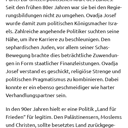
Seit den frü­hen 80er Jah­ren war sie bei den Regie­
rungs­bil­dun­gen nicht zu umge­hen. Ovad­ja Josef
wur­de damit zum poli­ti­schen Königs­ma­cher Isra­
els. Zahl­rei­che ange­hen­de Poli­ti­ker such­ten sei­ne
Nähe, um ihre Kar­rie­re zu beschleu­ni­gen. Den
sephar­di­schen Juden, vor allem sei­ner Schas-
Bewe­gung brach­te dies beträcht­li­che Zuwen­dun­
gen in Form staat­li­cher Finanz­lei­stun­gen. Ovad­ja
Josef ver­stand es geschickt, reli­giö­se Stren­ge und
poli­ti­schen Prag­ma­tis­mus zu kom­bi­nie­ren. Dabei
konn­te er ein eben­so geschmei­di­ger wie har­ter
Ver­hand­lungs­part­ner sein.
In den 90er Jah­ren hielt er eine Poli­tik „Land für
Frie­den“ für legi­tim. Den Palä­sti­nen­sern, Mos­lems
und Chri­sten, soll­te besetz­tes Land zurück­ge­ge­