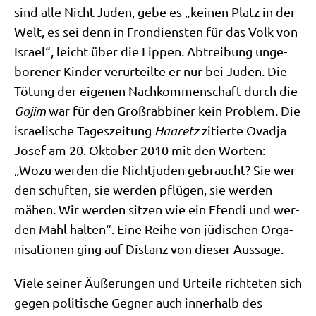
sind alle Nicht-Juden, gebe es „kei­nen Platz in der
Welt, es sei denn in Fron­dien­sten für das Volk von
Isra­el“, leicht über die Lip­pen. Abtrei­bung unge­
bo­re­ner Kin­der ver­ur­teil­te er nur bei Juden. Die
Tötung der eige­nen Nach­kom­men­schaft durch die
Gojim
war für den Groß­rab­bi­ner kein Pro­blem. Die
israe­li­sche Tages­zei­tung
Haa­retz
zitier­te Ovad­ja
Josef am 20. Okto­ber 2010 mit den Wor­ten:
„Wozu wer­den die Nicht­ju­den gebraucht? Sie wer­
den schuf­ten, sie wer­den pflü­gen, sie wer­den
mähen. Wir wer­den sit­zen wie ein Efen­di und wer­
den Mahl hal­ten“. Eine Rei­he von jüdi­schen Orga­
ni­sa­tio­nen ging auf Distanz von die­ser Aussage.
Vie­le sei­ner Äuße­run­gen und Urtei­le rich­te­ten sich
gegen poli­ti­sche Geg­ner auch inner­halb des