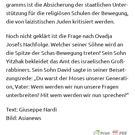
gramms ist die Absi­che­rung der staat­li­chen Unter­
stüt­zung für die reli­giö­sen Schu­len der Bewe­gung,
die von lai­zi­sti­schen Juden kri­ti­siert werden.
Noch nicht geklärt ist die Fra­ge nach Ovad­ja
Josefs Nach­fol­ge. Wel­cher sei­ner Söh­ne wird an
die Spit­ze der Schas-Bewe­gung tre­ten? Sein Sohn
Yitz­hak beklei­det das Amt des israe­li­schen Groß­
rab­bi­ners. Sein Sohn David sag­te in sei­ner Bei­set­
zungs­re­de: „Du warst der Moses unse­rer Gene­ra­ti­
on, Vater: Wem wer­den wir nun unse­re Fra­gen
unter­brei­ten? Mit wem wer­den wir nun sprechen?“
Text: Giu­sep­pe Nardi
Bild: Asianews