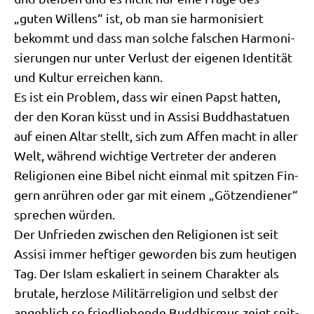
„guten Wil­lens“ ist, ob man sie har­mo­ni­siert
bekommt und dass man sol­che fal­schen Har­mo­ni­
sie­run­gen nur unter Ver­lust der eige­nen Iden­ti­tät
und Kul­tur errei­chen kann.
Es ist ein Pro­blem, dass wir einen Papst hat­ten,
der den Koran küsst und in Assi­si Bud­dha­sta­tu­en
auf einen Altar stellt, sich zum Affen macht in aller
Welt, wäh­rend wich­ti­ge Ver­tre­ter der ande­ren
Reli­gio­nen eine Bibel nicht ein­mal mit spit­zen Fin­
gern anrüh­ren oder gar mit einem „Göt­zen­die­ner“
spre­chen würden.
Der Unfrie­den zwi­schen den Reli­gio­nen ist seit
Assi­si immer hef­ti­ger gewor­den bis zum heu­ti­gen
Tag. Der Islam eska­liert in sei­nem Cha­rak­ter als
bru­ta­le, herz­lo­se Mili­tär­re­li­gi­on und selbst der
angeb­lich so fried­lie­ben­de Bud­dhis­mus zeigt spit­