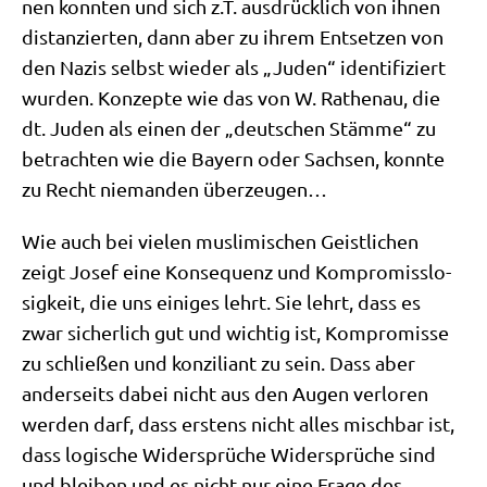
nen konn­ten und sich z.T. aus­drück­lich von ihnen
distan­zier­ten, dann aber zu ihrem Ent­set­zen von
den Nazis selbst wie­der als „Juden“ iden­ti­fi­ziert
wur­den. Kon­zep­te wie das von W. Rathen­au, die
dt. Juden als einen der „deut­schen Stäm­me“ zu
betrach­ten wie die Bay­ern oder Sach­sen, konn­te
zu Recht nie­man­den überzeugen…
Wie auch bei vie­len mus­li­mi­schen Geist­li­chen
zeigt Josef eine Kon­se­quenz und Kom­pro­miss­lo­
sig­keit, die uns eini­ges lehrt. Sie lehrt, dass es
zwar sicher­lich gut und wich­tig ist, Kom­pro­mis­se
zu schlie­ßen und kon­zi­li­ant zu sein. Dass aber
ander­seits dabei nicht aus den Augen ver­lo­ren
wer­den darf, dass erstens nicht alles misch­bar ist,
dass logi­sche Wider­sprü­che Wider­sprü­che sind
und blei­ben und es nicht nur eine Fra­ge des