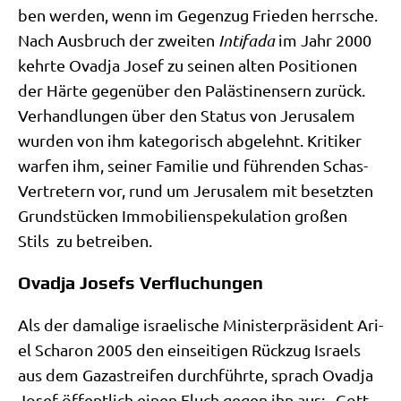
ben wer­den, wenn im Gegen­zug Frie­den herr­sche.
Nach Aus­bruch der zwei­ten
Inti­fa­da
im Jahr 2000
kehr­te Ovad­ja Josef zu sei­nen alten Posi­tio­nen
der Här­te gegen­über den Palä­sti­nen­sern zurück.
Ver­hand­lun­gen über den Sta­tus von Jeru­sa­lem
wur­den von ihm kate­go­risch abge­lehnt. Kri­ti­ker
war­fen ihm, sei­ner Fami­lie und füh­ren­den Schas-
Ver­tre­tern vor, rund um Jeru­sa­lem mit besetz­ten
Grund­stücken Immo­bi­li­en­spe­ku­la­ti­on gro­ßen
Stils zu betreiben.
Ovadja Josefs Verfluchungen
Als der dama­li­ge israe­li­sche Mini­ster­prä­si­dent Ari­
el Scha­ron 2005 den ein­sei­ti­gen Rück­zug Isra­els
aus dem Gaza­strei­fen durch­führ­te, sprach Ovad­ja
Josef öffent­lich einen Fluch gegen ihn aus: „Gott