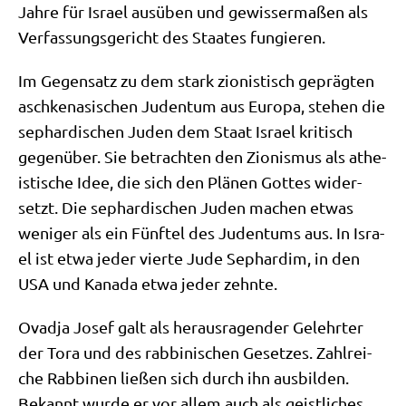
Jah­re für Isra­el aus­üben und gewis­ser­ma­ßen als
Ver­fas­sungs­ge­richt des Staa­tes fungieren.
Im Gegen­satz zu dem stark zio­ni­stisch gepräg­ten
asch­ke­na­si­schen Juden­tum aus Euro­pa, ste­hen die
sephar­di­schen Juden dem Staat Isra­el kri­tisch
gegen­über. Sie betrach­ten den Zio­nis­mus als athe­
isti­sche Idee, die sich den Plä­nen Got­tes wider­
setzt. Die sephar­di­schen Juden machen etwas
weni­ger als ein Fünf­tel des Juden­tums aus. In Isra­
el ist etwa jeder vier­te Jude Sephar­dim, in den
USA und Kana­da etwa jeder zehnte.
Ovad­ja Josef galt als her­aus­ra­gen­der Gelehr­ter
der Tora und des rab­bi­ni­schen Geset­zes. Zahl­rei­
che Rab­bi­nen lie­ßen sich durch ihn aus­bil­den.
Bekannt wur­de er vor allem auch als geist­li­ches