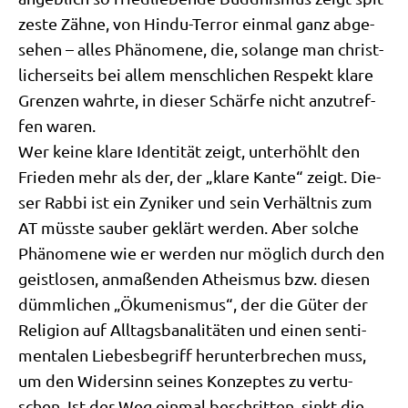
zeste Zäh­ne, von Hin­du-Ter­ror ein­mal ganz abge­
se­hen – alles Phä­no­me­ne, die, solan­ge man christ­
li­cher­seits bei allem mensch­li­chen Respekt kla­re
Gren­zen wahr­te, in die­ser Schär­fe nicht anzu­tref­
fen waren.
Wer kei­ne kla­re Iden­ti­tät zeigt, unter­höhlt den
Frie­den mehr als der, der „kla­re Kan­te“ zeigt. Die­
ser Rab­bi ist ein Zyni­ker und sein Ver­hält­nis zum
AT müss­te sau­ber geklärt wer­den. Aber sol­che
Phä­no­me­ne wie er wer­den nur mög­lich durch den
geist­lo­sen, anma­ßen­den Athe­is­mus bzw. die­sen
dümm­li­chen „Öku­me­nis­mus“, der die Güter der
Reli­gi­on auf All­tags­ba­na­li­tä­ten und einen sen­ti­
men­ta­len Lie­bes­be­griff her­un­ter­bre­chen muss,
um den Wider­sinn sei­nes Kon­zep­tes zu ver­tu­
schen. Ist der Weg ein­mal beschrit­ten, sinkt die