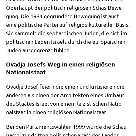
Ober­haupt der poli­tisch-reli­giö­sen Schas-Bewe­
gung. Die 1984 gegrün­de­te Bewe­gung ist auch
eine poli­ti­sche Par­tei auf reli­gi­ös-kul­tu­rel­ler Basis.
Sie sam­melt die sephar­di­schen Juden, die sich im
poli­ti­schen Leben Isra­els durch die euro­päi­schen
Juden aus­ge­grenzt fühlen.
Ovadja Josefs Weg in einen religiösen
Nationalstaat
Ovad­ja Josef fei­ern die einen und kri­ti­sie­ren die
ande­ren als einen der Archi­tek­ten eines Umbaus
des Staa­tes Isra­el von einem lai­zi­sti­schen Natio­
nal­staat in einen reli­giö­sen Nationalstaat.
Bei den Par­la­ments­wah­len 1999 wur­de die Schas-
Par­tei zur drit­ten poli­ti­schen Kraft des Lan­des.