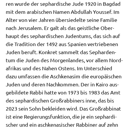
ren wur­de der sephar­di­sche Jude 1920 in Bag­dad
mit dem ara­bi­schen Namen Abdul­lah Yous­sef. Im
Alter von vier Jah­ren über­sie­del­te sei­ne Fami­lie
nach Jeru­sa­lem. Er galt als das geist­li­che Ober­
haupt des sephar­di­schen Juden­tums, das sich auf
die Tra­di­ti­on der 1492 aus Spa­ni­en ver­trie­be­nen
Juden beruft. Kon­kret sam­melt das Sephar­den­
tum die Juden des Mor­gen­lan­des, vor allem Nord­
afri­kas und des Nahen Ostens. Im Unter­schied
dazu umfas­sen die Asch­ke­na­sim die euro­päi­schen
Juden und deren Nach­kom­men. Der in Kai­ro aus­
ge­bil­de­te Rab­bi hat­te von 1973 bis 1983 das Amt
des sephar­di­schen Groß­rab­bi­ners inne, das bis
2023 sein Sohn beklei­den wird. Das Groß­rab­bi­nat
ist eine Regie­rungs­funk­ti­on, die je ein sephar­di­
scher und ein asch­ke­na­si­scher Rab­bi­ner auf zehn