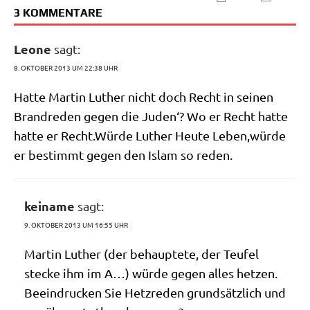
3 KOMMENTARE
Leone
sagt:
8. OKTOBER 2013 UM 22:38 UHR
Hat­te Mar­tin Luther nicht doch Recht in sei­nen
Brand­re­den gegen die Juden‘? Wo er Recht hat­te
hat­te er Recht.Würde Luther Heu­te Leben,würde
er bestimmt gegen den Islam so reden.
keiname
sagt:
9. OKTOBER 2013 UM 16:55 UHR
Mar­tin Luther (der behaup­te­te, der Teu­fel
stecke ihm im A…) wür­de gegen alles het­zen.
Beein­drucken Sie Hetz­re­den grund­sätz­lich und