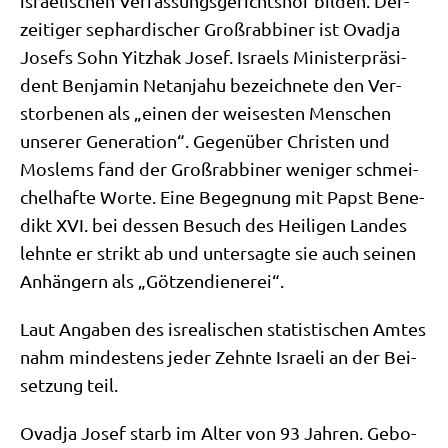
israe­li­schen Ver­fas­sungs­ge­richts­hof bil­den. Der­
zei­ti­ger sephar­di­scher Groß­rab­bi­ner ist Ovad­ja
Josefs Sohn Yitz­hak Josef. Isra­els Mini­ster­prä­si­
dent Ben­ja­min Netan­ja­hu bezeich­ne­te den Ver­
stor­be­nen als „einen der wei­se­sten Men­schen
unse­rer Gene­ra­ti­on“. Gegen­über Chri­sten und
Mos­lems fand der Groß­rab­bi­ner weni­ger schmei­
chel­haf­te Wor­te. Eine Begeg­nung mit Papst Bene­
dikt XVI. bei des­sen Besuch des Hei­li­gen Lan­des
lehn­te er strikt ab und unter­sag­te sie auch sei­nen
Anhän­gern als „Göt­zen­die­ne­rei“.
Laut Anga­ben des isrea­li­schen sta­ti­sti­schen Amtes
nahm min­de­stens jeder Zehn­te Israe­li an der Bei­
set­zung teil.
Ovad­ja Josef starb im Alter von 93 Jah­ren. Gebo­