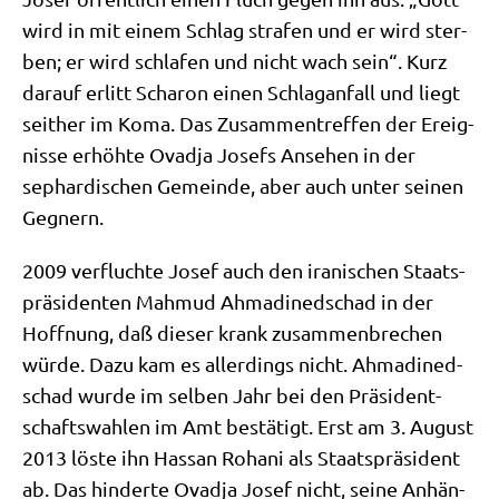
wird in mit einem Schlag stra­fen und er wird ster­
ben; er wird schla­fen und nicht wach sein“. Kurz
dar­auf erlitt Scha­ron einen Schlag­an­fall und liegt
seit­her im Koma. Das Zusam­men­tref­fen der Ereig­
nis­se erhöh­te Ovad­ja Josefs Anse­hen in der
sephar­di­schen Gemein­de, aber auch unter sei­nen
Gegnern.
2009 ver­fluch­te Josef auch den ira­ni­schen Staats­
prä­si­den­ten Mah­mud Ahma­di­ned­schad in der
Hoff­nung, daß die­ser krank zusam­men­bre­chen
wür­de. Dazu kam es aller­dings nicht. Ahma­di­ned­
schad wur­de im sel­ben Jahr bei den Prä­si­dent­
schafts­wah­len im Amt bestä­tigt. Erst am 3. August
2013 löste ihn Hassan Roha­ni als Staats­prä­si­dent
ab. Das hin­der­te Ovad­ja Josef nicht, sei­ne Anhän­