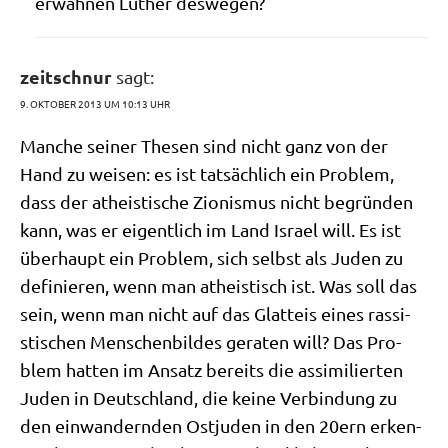
erwäh­nen Luther deswegen?
zeitschnur
sagt:
9. OKTOBER 2013 UM 10:13 UHR
Man­che sei­ner The­sen sind nicht ganz von der
Hand zu wei­sen: es ist tat­säch­lich ein Pro­blem,
dass der athe­isti­sche Zio­nis­mus nicht begrün­den
kann, was er eigent­lich im Land Isra­el will. Es ist
über­haupt ein Pro­blem, sich selbst als Juden zu
defi­nie­ren, wenn man athe­istisch ist. Was soll das
sein, wenn man nicht auf das Glatt­eis eines ras­si­
sti­schen Men­schen­bil­des gera­ten will? Das Pro­
blem hat­ten im Ansatz bereits die assi­mi­lier­ten
Juden in Deutsch­land, die kei­ne Ver­bin­dung zu
den ein­wan­dern­den Ost­ju­den in den 20ern erken­