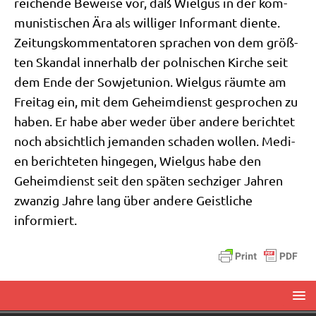
rei­chen­de Bewei­se vor, daß Wiel­gus in der kom­
mu­ni­sti­schen Ära als wil­li­ger Infor­mant dien­te.
Zei­tungs­kom­men­ta­to­ren spra­chen von dem größ­
ten Skan­dal inner­halb der pol­ni­schen Kir­che seit
dem Ende der Sowjet­uni­on. Wiel­gus räum­te am
Frei­tag ein, mit dem Geheim­dienst gespro­chen zu
haben. Er habe aber weder über ande­re berich­tet
noch absicht­lich jeman­den scha­den wol­len. Medi­
en berich­te­ten hin­ge­gen, Wiel­gus habe den
Geheim­dienst seit den spä­ten sech­zi­ger Jah­ren
zwan­zig Jah­re lang über ande­re Geist­li­che
informiert.