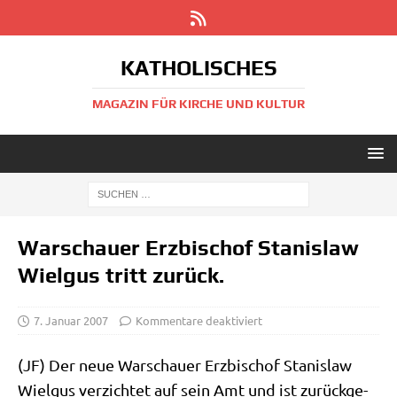
KATHOLISCHES
MAGAZIN FÜR KIRCHE UND KULTUR
Warschauer Erzbischof Stanislaw
Wielgus tritt zurück.
7. Januar 2007
Kommentare deaktiviert
(JF) Der neue War­schau­er Erz­bi­schof Sta­nis­law
Wiel­gus ver­zich­tet auf sein Amt und ist zurück­ge­