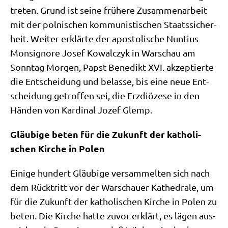
tre­ten. Grund ist sei­ne frü­he­re Zusam­men­ar­beit
mit der pol­ni­schen kom­mu­ni­sti­schen Staats­si­cher­
heit. Wei­ter erklär­te der apo­sto­li­sche Nun­ti­us
Mon­si­gno­re Josef Kowal­c­zyk in War­schau am
Sonn­tag Mor­gen, Papst Bene­dikt XVI. akzep­tier­te
die Ent­schei­dung und belas­se, bis eine neue Ent­
schei­dung getrof­fen sei, die Erz­diö­ze­se in den
Hän­den von Kar­di­nal Jozef Glemp.
Gläu­bi­ge beten für die Zukunft der katho­li­
schen Kir­che in Polen
Eini­ge hun­dert Gläu­bi­ge ver­sam­mel­ten sich nach
dem Rück­tritt vor der War­schau­er Kathe­dra­le, um
für die Zukunft der katho­li­schen Kir­che in Polen zu
beten. Die Kir­che hat­te zuvor erklärt, es lägen aus­