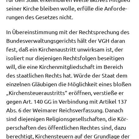
sei­ner Kir­che blei­ben wol­le, erfül­le die Anfor­de­
run­gen des Geset­zes nicht.
In Über­ein­stim­mung mit der Recht­spre­chung des
Bun­des­ver­wal­tungs­ge­richts hält der VGH dar­an
fest, daß ein Kir­chen­aus­tritt unwirk­sam ist, der
iso­liert nur die­je­ni­gen Rechts­fol­gen besei­ti­gen
will, die eine Kir­chen­mit­glied­schaft im Bereich
des staat­li­chen Rechts hat. Wür­de der Staat dem
ein­zel­nen Gläu­bi­gen die Mög­lich­keit eines blo­ßen
„Kir­chen­steu­er­aus­tritts“ eröff­nen, ver­stie­ße er
gegen Art. 140 GG in Ver­bin­dung mit Arti­kel 137
Abs. 6 der Wei­ma­rer Reichs­ver­fas­sung. Danach
sind die­je­ni­gen Reli­gi­ons­ge­sell­schaf­ten, die Kör­
per­schaf­ten des öffent­li­chen Rech­tes sind, dazu
berech­tigt, Kir­chen­steu­ern auf der Grund­la­ge der