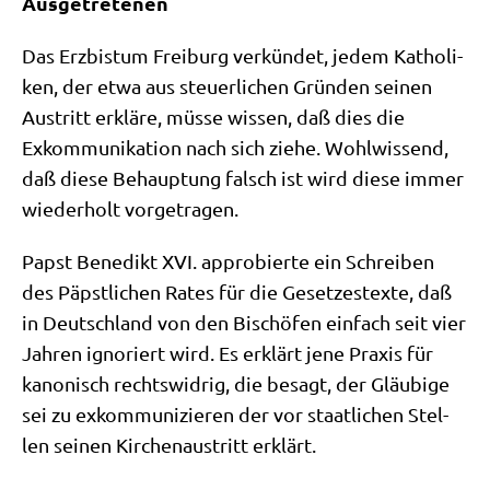
Ausgetretenen
Das Erz­bis­tum Frei­burg ver­kün­det, jedem Katho­li­
ken, der etwa aus steu­er­li­chen Grün­den sei­nen
Aus­tritt erklä­re, müs­se wis­sen, daß dies die
Exkom­mu­ni­ka­ti­on nach sich zie­he. Wohl­wis­send,
daß die­se Behaup­tung falsch ist wird die­se immer
wie­der­holt vorgetragen.
Papst Bene­dikt XVI. appro­bier­te ein Schrei­ben
des Päpst­li­chen Rates für die Geset­zes­tex­te, daß
in Deutsch­land von den Bischö­fen ein­fach seit vier
Jah­ren igno­riert wird. Es erklärt jene Pra­xis für
kano­nisch rechts­wid­rig, die besagt, der Gläu­bi­ge
sei zu exkom­mu­ni­zie­ren der vor staat­li­chen Stel­
len sei­nen Kir­chen­aus­tritt erklärt.