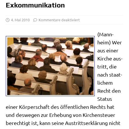
Exkommunikation
4. Mai 2010
Kommentare deaktiviert
(Mann­
heim) Wer
aus einer
Kir­che aus­
tritt, die
nach staat­
li­chem
Recht den
Sta­tus
einer Kör­per­schaft des öffent­li­chen Rechts hat
und des­we­gen zur Erhe­bung von Kir­chen­steu­er
berech­tigt ist, kann sei­ne Aus­tritts­er­klä­rung nicht