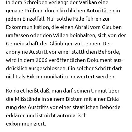
In dem Schrei­ben ver­langt der Vati­kan eine
genaue Prü­fung durch kirch­li­chen Auto­ri­tä­ten in
jedem Ein­zel­fall. Nur sol­che Fäl­le füh­ren zur
Exkom­mu­ni­ka­ti­on, die einen Abfall vom Glau­ben
umfas­sen oder den Wil­len beinhal­ten, sich von der
Gemein­schaft der Gläu­bi­gen zu tren­nen. Der
anony­me Aus­tritt vor einer statt­li­chen Behör­de,
wird in dem 2006 ver­öf­fent­li­chen Doku­ment aus­
drück­lich aus­ge­schlos­sen. Ein sol­cher Schritt darf
nicht als Exkom­mu­ni­ka­ti­on gewer­tert werden.
Kon­kret heißt daß, man darf sei­nen Unmut über
die Miß­stän­de in sei­nem Bis­tum mit einer Erklä­
rung des Aus­tritts vor einer staat­li­chen Behör­de
erklä­ren und ist nicht auto­ma­tisch
exkommuniziert.