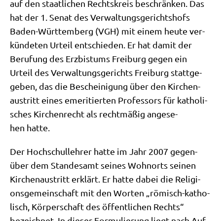
auf den staat­li­chen Rechts­kreis beschrän­ken. Das
hat der 1. Senat des Ver­wal­tungs­ge­richts­hofs
Baden-Würt­tem­berg (VGH) mit einem heu­te ver­
kün­de­ten Urteil ent­schie­den. Er hat damit der
Beru­fung des Erz­bis­tums Frei­burg gegen ein
Urteil des Ver­wal­tungs­ge­richts Frei­burg statt­ge­
ge­ben, das die Beschei­ni­gung über den Kir­chen­
aus­tritt eines eme­ri­tier­ten Pro­fes­sors für katho­li­
sches Kir­chen­recht als recht­mä­ßig ange­se­
hen hatte.
Der Hoch­schul­leh­rer hat­te im Jahr 2007 gegen­
über dem Stan­des­amt sei­nes Wohn­orts sei­nen
Kir­chen­aus­tritt erklärt. Er hat­te dabei die Reli­gi­
ons­ge­mein­schaft mit den Wor­ten „römisch-katho­
lisch, Kör­per­schaft des öffent­li­chen Rechts“
bezeich­net. In die­ser For­mu­lie­rung liegt nach Auf­