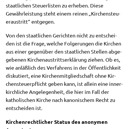
staat­li­chen Steu­er­li­sten zu erhe­ben. Die­se
Gewähr­lei­stung steht einem rei­nen „Kir­chen­steu­
er­aus­tritt“ entgegen.
Von den staat­li­chen Gerich­ten nicht zu ent­schei­
den ist die Fra­ge, wel­che Fol­ge­run­gen die Kir­chen
aus einer gegen­über den staat­li­chen Stel­len abge­
ge­be­nen Kir­chen­aus­tritts­er­klä­rung zie­hen. Ob es,
wie anläß­lich des Ver­fah­rens in der Öffent­lich­keit
dis­ku­tiert, eine Kir­chen­mit­glied­schaft ohne Kir­
chen­steu­er­pflicht geben kann, ist allein eine inner­
kirch­li­che Ange­le­gen­heit, die hier im Fall der
katho­li­schen Kir­che nach kano­ni­schem Recht zu
ent­schei­den ist.
Kir­chen­recht­li­cher Sta­tus des anony­men