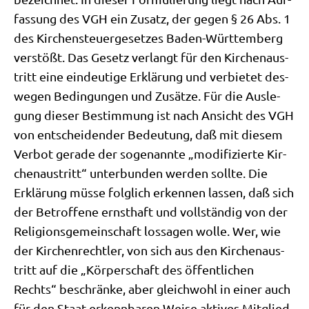
fas­sung des VGH ein Zusatz, der gegen § 26 Abs. 1
des Kir­chen­steu­er­ge­set­zes Baden-Würt­tem­berg
ver­stößt. Das Gesetz ver­langt für den Kir­chen­aus­
tritt eine ein­deu­ti­ge Erklä­rung und ver­bie­tet des­
we­gen Bedin­gun­gen und Zusät­ze. Für die Aus­le­
gung die­ser Bestim­mung ist nach Ansicht des VGH
von ent­schei­den­der Bedeu­tung, daß mit die­sem
Ver­bot gera­de der soge­nann­te „modi­fi­zier­te Kir­
chen­aus­tritt“ unter­bun­den wer­den soll­te. Die
Erklä­rung müs­se folg­lich erken­nen las­sen, daß sich
der Betrof­fe­ne ernst­haft und voll­stän­dig von der
Reli­gi­ons­ge­mein­schaft los­sa­gen wol­le. Wer, wie
der Kir­chen­recht­ler, von sich aus den Kir­chen­aus­
tritt auf die „Kör­per­schaft des öffent­li­chen
Rechts“ beschrän­ke, aber gleich­wohl in einer auch
für den Staat erkenn­ba­ren Wei­se akti­ves Mit­glied