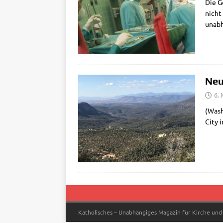
Die G
nicht
unab­
Neu
6.
(Washi
City 
Katholisches – Unabhängiges Magazin für Kirche und