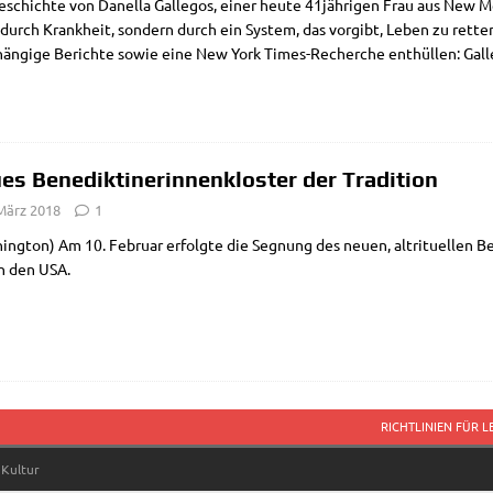
eschich­te von Danella Gal­le­gos, einer heu­te 41jährigen Frau aus New Me
 durch Krank­heit, son­dern durch ein System, das vor­gibt, Leben zu ret­te
hän­gi­ge Berich­te sowie eine New York Times-Recher­che ent­hül­len: Gal­
es Benediktinerinnenkloster der Tradition
 März 2018
1
ng­ton) Am 10. Febru­ar erfolg­te die Seg­nung des neu­en, alt­ri­tu­el­len Bene
in den USA.
RICHTLINIEN FÜR 
 Kultur