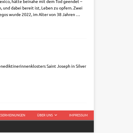
xi­co, hät­te bei­na­he mit dem Tod geen­det –
n, und dabei bereit ist, Leben zu opfern. Zwei
le­gos wur­de 2022, im Alter von 38 Jah­ren
…
­dik­ti­ne­rin­nen­klo­sters Saint Joseph in Sil­ver
LESERMEINUNGEN
ÜBER UNS
IMPRESSUM