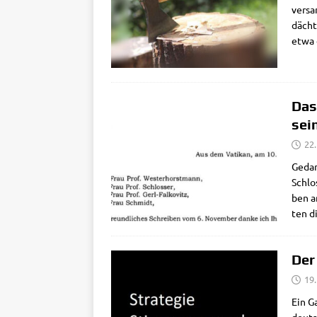
ver­s
däch­t
etwa 
Das
sei
22
Gedan­
Schlos
ben an
ten di
Der
19.
Ein G