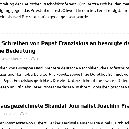
amm­lung der Deut­schen Bischofs­kon­fe­renz 2019 setz­te sich bei den mei
i­gung gegen das Prie­ster­tum fest. Obwohl in den letz­ten drei­ßig Jah­ren 
ein bis zwei Pro­zent zurück­ge­gan­gen war, wur­de
…
 Schreiben von Papst Franziskus an besorgte d
ne Bedeutung
. November 2023
1
ken von Giu­sep­pe Nar­di Meh­re­re deut­sche Katho­li­ken, die Pro­fes­so­ri
­ser und Han­­na-Bar­­ba­ra Gerl-Fal­­ko­­witz sowie Frau Doro­thea Schmidt
 Papst Fran­zis­kus gerich­tet. Die vier Unter­zeich­ne­rin­nen waren Dele­
e­sen im Früh­jahr unter Pro­test ver­las­sen. In ihrem Schrei­ben brach­ten 
 ausgezeichnete Skandal-Journalist Joachim Fr
 Juni 2023
2
ast­kom­men­tar von Hubert Hecker Kar­di­nal Rai­ner Maria Woel­ki, Erz­bi­