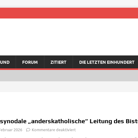
RUND
FORUM
ZITIERT
DIE LETZTEN EINHUNDERT
 synodale „anderskatholische“ Leitung des Bi
Februar 2026
Kommentare deaktiviert