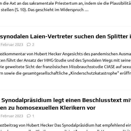
n die Axt an das sakra­men­ta­le Prie­ster­tum an, indem sie die Plau­si­bi­li­
e stel­len (S. 10). Das geschieht im Wider­spruch
…
 synodalen Laien-Vertreter suchen den Splitter
. Februar 2023
2
ast­kom­men­tar von Hubert Hecker Ange­sichts des pan­de­mi­schen Aus­ma­
ten führt der Ansatz der MHG-Stu­­die und des Syn­oda­len Wegs mit sei­nem Tu
Die gewei­te­te Sicht der fran­zö­si­schen Miss­brauchs­stu­die CIASE auf sexu­el
rn sowie die gesamt­ge­sell­schaft­li­che „Kin­der­schutz­ka­ta­stro­phe“ eröff­
 Synodalpräsidium legt einen Beschlusstext m
en zu homosexuellen Klerikern vor
. Februar 2023
1
st­bei­trag von Hubert Hecker Das Syn­odal­prä­si­di­um hat emp­feh­lend e