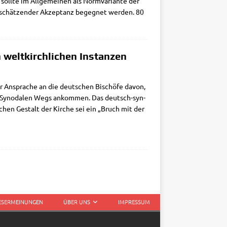
t soll­te im All­ge­mei­nen als Norm­va­ri­an­te der
t­schät­zen­der Akzep­tanz begeg­net wer­den. 80
 weltkirchlichen Instanzen
ner Anspra­che an die deut­schen Bischö­fe davon,
s Syn­oda­len Wegs ankom­men. Das deutsch-syn­­
i­schen Gestalt der Kir­che sei ein „Bruch mit der
LESERMEINUNGEN
ÜBER UNS
IMPRESSUM