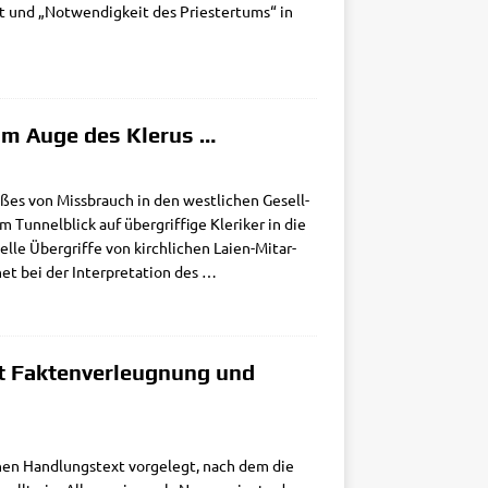
tät und „Not­wen­dig­keit des Prie­ster­tums“ in
 im Auge des Klerus …
ßes von Miss­brauch in den west­li­chen Gesell­
n­nel­blick auf über­grif­fi­ge Kle­ri­ker in die
­le Über­grif­fe von kirch­li­chen Lai­en-Mit­ar­­
net bei der Inter­pre­ta­ti­on des
…
it Faktenverleugnung und
inen Hand­lungs­text vor­ge­legt, nach dem die