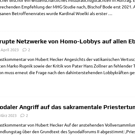
cher Bischof ein wis­sen­schaft­li­ches Miss­brauchs­gut­ach­ten in Auf­trag. 
pre­chen­den Emp­feh­lung der MHG-Stu­­die nach, Bischof Bode erst 2021. A
­sa­nen Betrof­fe­nen­ra­tes wur­de Kar­di­nal Woel­ki als erster
…
rupte Netzwerke von Homo-Lobbys auf allen Eb
 April 2023
2
st­kom­men­tar von Hubert Hecker Ange­sichts der vati­ka­ni­schen Ver­tu­sc
ten Mar­ko Rup­nik sowie der Kri­tik von Pater Hans Zoll­ner an feh­len­der T
­on muss erneut die Fra­ge nach den dahin­ter­ste­hen­den Lob­by­kräf­ten g
odaler Angriff auf das sakramentale Priestertu
 März 2023
2
ast­kom­men­tar von Hubert Hecker Auf der anste­hen­den Voll­ver­samm­lu
nd­lungs­tag über den Grund­text des Syn­odal­fo­rums II abge­stimmt: ‚Prie­st