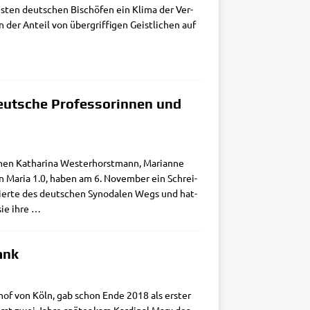
­sten deut­schen Bischö­fen ein Kli­ma der Ver­
der Anteil von über­grif­fi­gen Geist­li­chen auf
eutsche Professorinnen und
n­nen Katha­ri­na Wester­horst­mann, Mari­an­ne
 von Maria 1.0, haben am 6. Novem­ber ein Schrei­
gier­te des deut­schen Syn­oda­len Wegs und hat­
sie ihre
…
ank
schof von Köln, gab schon Ende 2018 als erster