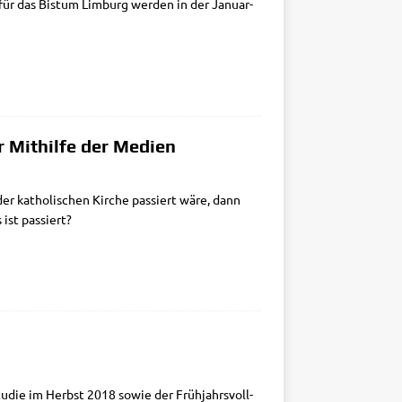
ür das Bis­tum Lim­burg wer­den in der Janu­ar-
 Mithilfe der Medien
 katho­li­schen Kir­che pas­siert wäre, dann
s ist passiert?
­­die im Herbst 2018 sowie der Früh­jahrs­voll­