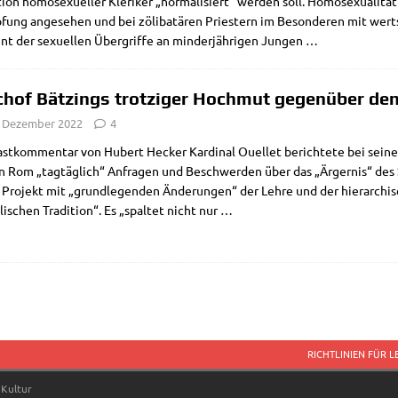
ti­on homo­se­xu­el­ler Kle­ri­ker „nor­ma­li­siert“ wer­den soll. Homo­se­xua­li­tä
fung ange­se­hen und bei zöli­ba­t­ä­ren Prie­stern im Beson­de­ren mit wer
nt der sexu­el­len Über­grif­fe an min­der­jäh­ri­gen Jungen …
chof Bätzings trotziger Hochmut gegenüber den
. Dezember 2022
4
st­kom­men­tar von Hubert Hecker Kar­di­nal Ouel­let berich­te­te bei sei­
in Rom „tag­täg­lich“ Anfra­gen und Beschwer­den über das „Ärger­nis“ de
le Pro­jekt mit „grund­le­gen­den Ände­run­gen“ der Leh­re und der hier­ar­ch
li­schen Tra­di­ti­on“. Es „spal­tet nicht nur
…
RICHTLINIEN FÜR 
 Kultur