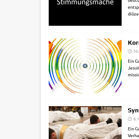
deut­s
ent­s
diö­ze
Kor
24.
Ein Ga
Jesui­
mis­si
Syn
8.
Ein G
Ver­ha