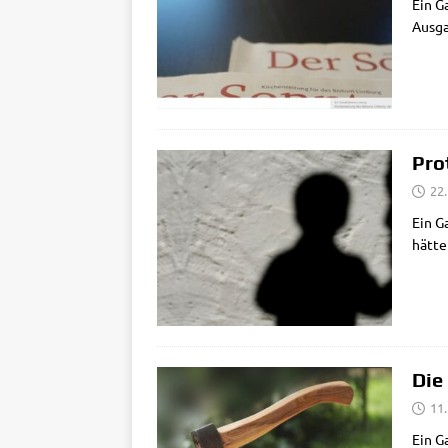
Ein G
Aus­­­
Pro
22
Ein G
hät­te
Die
11
Ein G