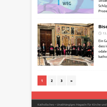
Situa­
Schöp­
Pro­ze
Bis
13
Ein Ga
dass 
o­da­­
katho­
1
2
3
»
Katholisches – Unabhängiges Magazin für Kirche und