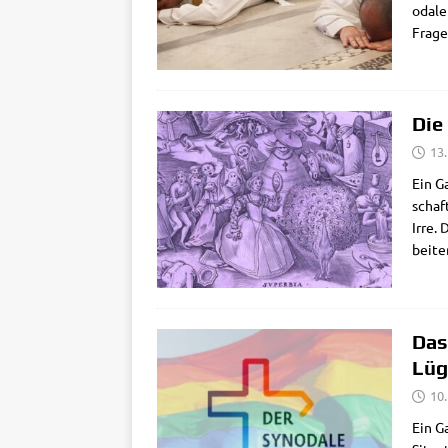
oda­le
Fra­g
Die
13
Ein G
schaf­
Irre. 
bei­te
Das
Lüg
10
Ein Ga