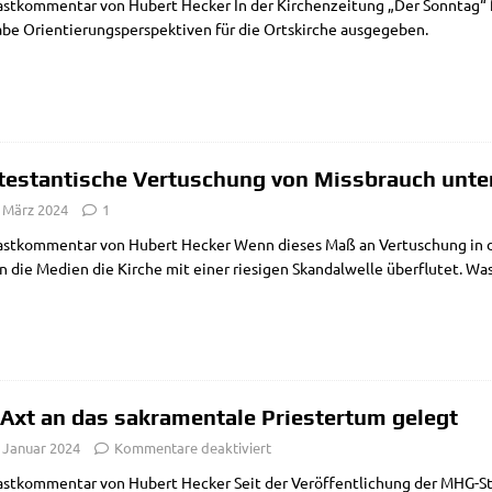
ast­kom­men­tar von Hubert Hecker In der Kir­chen­zei­tung „Der Sonn­tag“ f
ga­­be Ori­en­tie­rungs­per­spek­ti­ven für die Orts­kir­che ausgegeben.
testantische Vertuschung von Missbrauch unter
. März 2024
1
ast­kom­men­tar von Hubert Hecker Wenn die­ses Maß an Ver­tu­schung in der
n die Medi­en die Kir­che mit einer rie­si­gen Skan­dal­wel­le über­flu­tet. Wa
 Axt an das sakramentale Priestertum gelegt
. Januar 2024
Kommentare deaktiviert
ast­kom­men­tar von Hubert Hecker Seit der Ver­öf­fent­li­chung der MHG-Stu