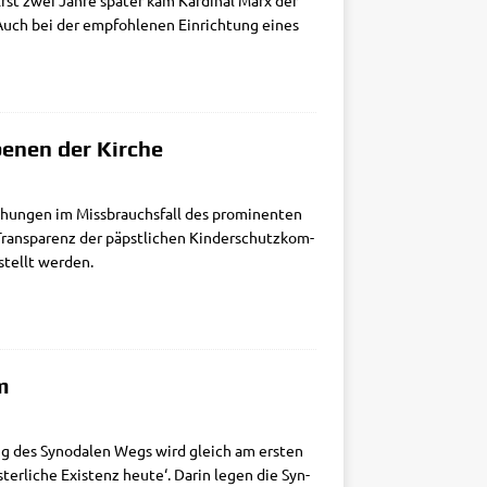
Erst zwei Jah­re spä­ter kam Kar­di­nal Marx der
uch bei der emp­foh­le­nen Ein­rich­tung eines
enen der Kirche
hun­gen im Miss­brauchs­fall des pro­mi­nen­ten
rans­pa­renz der päpst­li­chen Kin­der­schutz­kom­
estellt werden.
m
ng des Syn­oda­len Wegs wird gleich am ersten
er­li­che Exi­stenz heu­te‘. Dar­in legen die Syn­