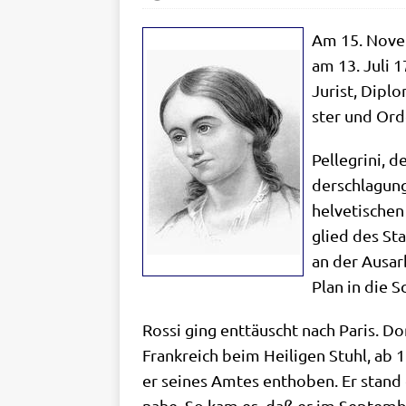
Am 15. Novem­
am 13. Juli 1
Jurist, Diplo
ster und Orde
Pel­le­g­ri­ni
der­schla­gun
hel­ve­ti­sch
glied des Staa
an der Aus­ar­
Plan in die S
Ros­si ging ent­täuscht nach Paris. Do
Frank­reich beim Hei­li­gen Stuhl, ab 1
er sei­nes Amtes ent­ho­ben. Er stand 
nahe. So kam es, daß er im Sep­tem­ber