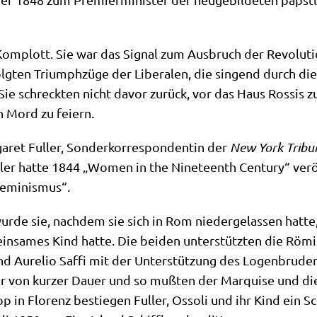
om­plott. Sie war das Signal zum Aus­bruch der Revo­lu­ti­on
lg­ten Tri­umph­zü­ge der Libe­ra­len, die sin­gend durch 
 Sie schreck­ten nicht davor zurück, vor das Haus Ros­sis 
n Mord zu feiern.
ga­ret Ful­ler, Son­der­kor­re­spon­den­tin der
New York Tri­bu­
ler hat­te 1844 „Women in the Nine­te­enth Cen­tu­ry“ ver­ö
 Feminismus“.
le wur­de sie, nach­dem sie sich in Rom nie­der­ge­las­sen hat
n­sa­mes Kind hat­te. Die bei­den unter­stütz­ten die Römi­
nd Aure­lio Saf­fi mit der Unter­stüt­zung des Logen­bru­ders 
von kur­zer Dau­er und so muß­ten der Mar­qui­se und die J
 in Flo­renz bestie­gen Ful­ler, Osso­li und ihr Kind ein S