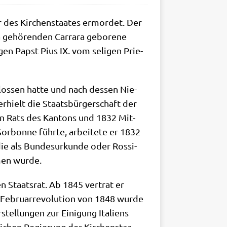
r des Kir­chen­staa­tes ermor­det. Der
ehö­ren­den Car­ra­ra gebo­re­ne
­gen Papst Pius IX. vom seli­gen Prie­
chlos­sen hat­te und nach des­sen Nie­
rhielt die Staats­bür­ger­schaft der
­ßen Rats des Kan­tons und 1832 Mit­
Sor­bon­ne führ­te, arbei­te­te er 1832
ie als Bun­des­ur­kun­de oder Ros­si-
­men wurde.
n Staats­rat. Ab 1845 ver­trat er
Febru­ar­re­vo­lu­ti­on von 1848 wur­de
el­lun­gen zur Eini­gung Ita­li­ens
i­chen Regie­rung der Kir­chen­staa­