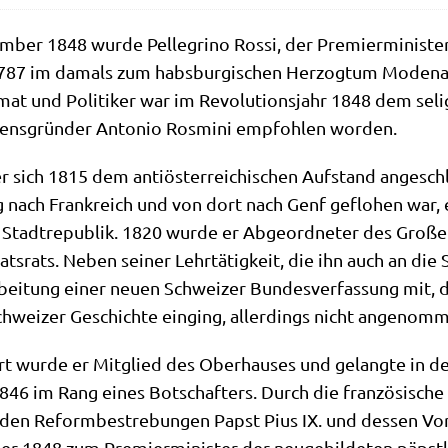
ber 1848 wur­de Pel­le­gri­no Ros­si, der Pre­mier­mi­ni­ste
787 im damals zum habs­bur­gi­schen Her­zog­tum Mode­na g
­mat und Poli­ti­ker war im Revo­lu­ti­ons­jahr 1848 dem seli
ns­grün­der Anto­nio Ros­mi­ni emp­foh­len worden.
, der sich 1815 dem anti­öster­rei­chi­schen Auf­stand ange­s
g nach Frank­reich und von dort nach Genf geflo­hen war, e
en Stadt­re­pu­blik. 1820 wur­de er Abge­ord­ne­ter des Gro
ts­rats. Neben sei­ner Lehr­tä­tig­keit, die ihn auch an die 
bei­tung einer neu­en Schwei­zer Bun­des­ver­fas­sung mit, d
chwei­zer Geschich­te ein­ging, aller­dings nicht ange­nom
rt wur­de er Mit­glied des Ober­hau­ses und gelang­te in de
846 im Rang eines Bot­schaf­ters. Durch die fran­zö­si­sche 
den Reform­be­stre­bun­gen Papst Pius IX. und des­sen Vor­st
 1848 zum Pre­mier­mi­ni­ster der neu­ge­bil­de­ten päpst­l