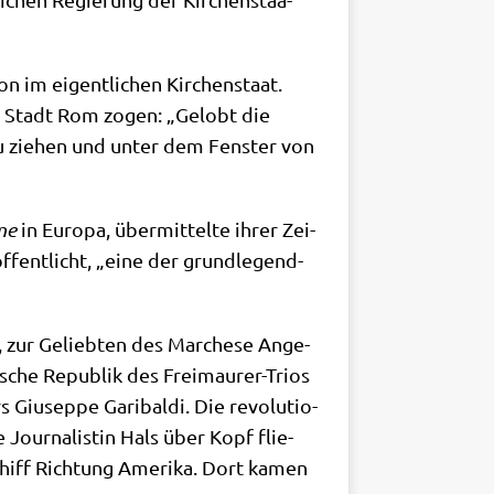
 im eigent­li­chen Kir­chen­staat.
die Stadt Rom zogen: „Gelobt die
zu zie­hen und unter dem Fen­ster von
ne
in Euro­pa, über­mit­tel­te ihrer Zei­
f­fent­licht, „eine der grund­le­gend­
­te, zur Gelieb­ten des Mar­che­se Ange­
sche Repu­blik des Frei­mau­rer-Tri­os
Giu­sep­pe Gari­bal­di. Die revo­lu­tio­
our­na­li­stin Hals über Kopf flie­
chiff Rich­tung Ame­ri­ka. Dort kamen