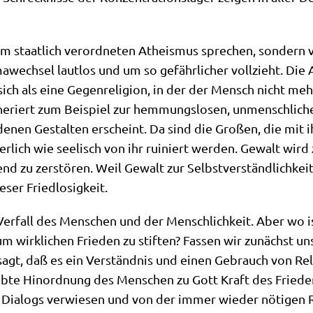
m staat­lich ver­ord­ne­ten Athe­is­mus spre­chen, son­dern
i­ma­wech­sel laut­los und um so gefähr­li­cher voll­zieht.
ch als eine Gegen­re­li­gi­on, in der der Mensch nicht meh
ne­riert zum Bei­spiel zur hem­mungs­lo­sen, unmensch­li­ch
de­nen Gestal­ten erscheint. Da sind die Gro­ßen, die mit 
er­lich wie see­lisch von ihr rui­niert wer­den. Gewalt wird 
d zu zer­stö­ren. Weil Gewalt zur Selbst­ver­ständ­lich­keit 
e­ser Friedlosigkeit.
er­fall des Men­schen und der Mensch­lich­keit. Aber wo i
 wirk­li­chen Frie­den zu stif­ten? Fas­sen wir zunächst uns
sagt, daß es ein Ver­ständ­nis und einen Gebrauch von Reli­
b­te Hin­ord­nung des Men­schen zu Gott Kraft des Frie­de
s Dia­logs ver­wie­sen und von der immer wie­der nöti­gen Re