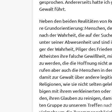
gespro­chen. Ande­rer­seits hat­te ic
Gewalt führt.
Neben den bei­den Rea­li­tä­ten von Rel
re Grund­ori­en­tie­rung: Men­schen, 
nach der Wahr­heit, die auf der Suche 
unter sei­ner Abwe­sen­heit und sind
ger der Wahr­heit, Pil­ger des Frie­de
Athe­isten ihre fal­sche Gewiß­heit, m
zu wer­den, die die Hoff­nung nicht a
rufen aber auch die Men­schen in den R
damit zur Gewalt über ande­re legi­ti­
Reli­gio­nen, wie sie nicht sel­ten gel
bi­gen mit ihrem ver­klei­ner­ten oder 
den, ihren Glau­ben zu rei­ni­gen, dami
ten Grup­pe zu unse­rem Tref­fe
n nach
viel­mehr um die Zusam­men­ge­hö­rig­