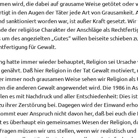
men wird, die dabei auf grau­sa­me Wei­se getö­tet oder v
r­tigt in den Augen der Täter jede Art von Grau­sam­keit. A
sank­tio­niert wor­den war, ist außer Kraft gesetzt. Wir wi
de der reli­giö­se Cha­rak­ter der Anschlä­ge als Recht­fer­ti
um des ange­ziel­ten „Gutes“ wil­len bei­sei­te schie­ben zu
­fer­ti­gung für Gewalt.
ä­rung hat­te immer wie­der behaup­tet, Reli­gi­on sei Ursa­
n genährt. Daß hier Reli­gi­on in der Tat Gewalt moti­viert,
, aber immer noch grau­sa­men Wei­se sehen wir Reli­gi­on a
gen die ande­ren Gewalt ange­wen­det wird. Die 1986 in Assi­
­len es mit Nach­druck und aller Ent­schie­den­heit: Dies is
gt zu ihrer Zer­stö­rung bei. Dage­gen wird der Ein­wand er
Kommt euer Anspruch nicht davon her, daß bei euch die Kra
 es über­haupt ein gemein­sa­mes Wesen der Reli­gi­on, das 
 Fra­gen müs­sen wir uns stel­len, wenn wir rea­li­stisch und