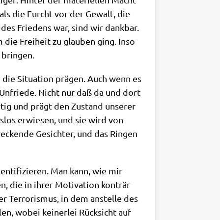
r als die Furcht vor der Gewalt, die
 des Frie­dens war, sind wir dank­bar.
 die Frei­heit zu glau­ben ging. Inso­
 bringen.
 die Situa­ti­on prä­gen. Auch wenn es
r Unfrie­de. Nicht nur daß da und dort
r­tig und prägt den Zustand unse­rer
ngs­los erwie­sen, und sie wird von
recken­de Gesich­ter, und das Rin­gen
­ti­fi­zie­ren. Man kann, wie mir
 die in ihrer Moti­va­ti­on kon­trär
er Ter­ro­ris­mus, in dem anstel­le des
len, wobei kei­ner­lei Rück­sicht auf