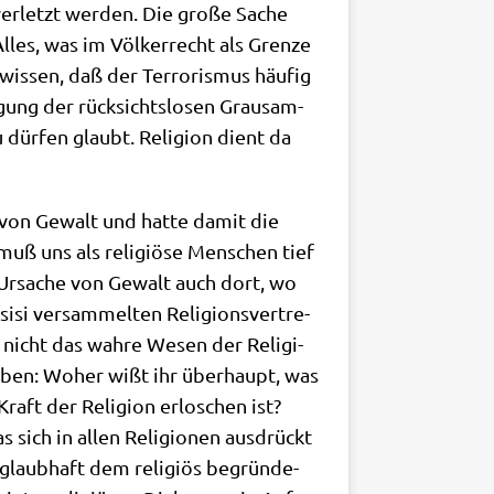
er­letzt wer­den. Die gro­ße Sache
lles, was im Völ­ker­recht als Gren­ze
s­sen, daß der Ter­ro­ris­mus häu­fig
­gung der rück­sichts­lo­sen Grau­sam­
 dür­fen glaubt. Reli­gi­on dient da
che von Gewalt und hat­te damit die
 muß uns als reli­giö­se Men­schen tief
ls Ursa­che von Gewalt auch dort, wo
si ver­sam­mel­ten Reli­gi­ons­ver­tre­
t nicht das wah­re Wesen der Reli­gi­
ho­ben: Woher wißt ihr über­haupt, was
ft der Reli­gi­on erlo­schen ist?
sich in allen Reli­gio­nen aus­drückt
 glaub­haft dem reli­gi­ös begrün­de­