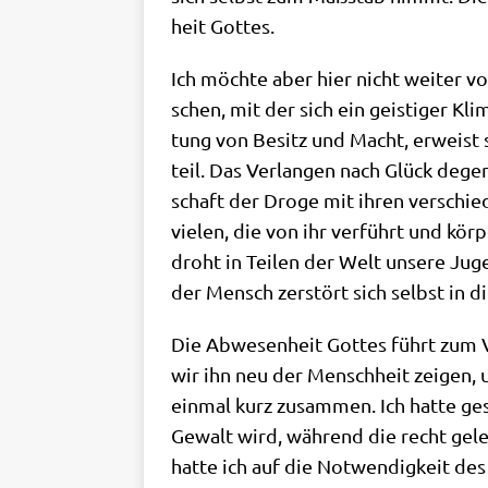
heit Gottes.
Ich möch­te aber hier nicht wei­ter vo
schen, mit der sich ein gei­sti­ger Kl
tung von Besitz und Macht, erweist si
teil. Das Ver­lan­gen nach Glück dege­
schaft der Dro­ge mit ihren ver­schie­
vie­len, die von ihr ver­führt und kör­p
droht in Tei­len der Welt unse­re Jugen
der Mensch zer­stört sich selbst in di
Die Abwe­sen­heit Got­tes führt zum V
wir ihn neu der Mensch­heit zei­gen, um
ein­mal kurz zusam­men. Ich hat­te ge
Gewalt wird, wäh­rend die recht gele
hat­te ich auf die Not­wen­dig­keit de