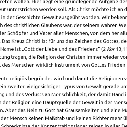
ten wol­len. Hier liegt eine grund­le­gen­de Auf­ga­be des in
t unter­stri­chen wer­den soll. Als Christ möch­te ich an di
 in der Geschich­te Gewalt aus­ge­übt wor­den. Wir beken­n
 des christ­li­chen Glau­bens war, der sei­nem wah­ren Wes
t der Schöp­fer und Vater aller Men­schen, von dem her al
n. Das Kreuz Chri­sti ist für uns das Zei­chen des Got­tes, d
in Name ist „Gott der Lie­be und des Frie­dens“ (2
Kor
13,11
­tung tra­gen, die Reli­gi­on der Chri­sten immer wie­der von 
 des Men­schen wirk­lich Instru­ment von Got­tes Frie­den 
te reli­gi­ös begrün­det wird und damit die Reli­gio­nen 
 ein zwei­ter, viel­ge­sich­ti­ger Typus von Gewalt gera­de 
ng und des Ver­lusts an Mensch­lich­keit, der damit Hand i
 der Reli­gi­on eine Haupt­quel­le der Gewalt in der Mensch
n. Aber das Nein zu Gott hat Grau­sam­kei­ten und eine Maß
l der Mensch kei­nen Maß­stab und kei­nen Rich­ter mehr ü
reck­nis­se der Kon­zen­tra­ti­ons­la­ger zei­gen in aller D