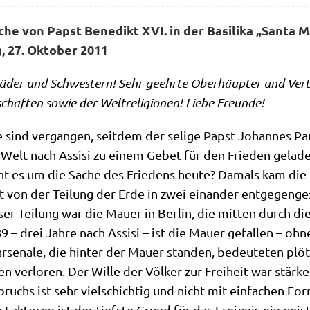
che von Papst Bene­dikt XVI. in der
Basi­li­ka „San­ta 
g, 27. Okto­ber 2011
rü­der und Schwe­stern! Sehr geehr­te Ober­häup­ter und Ver­tr
chaf­ten sowie der Welt­re­li­gio­nen! Lie­be Freunde!
e sind ver­gan­gen, seit­dem der seli­ge Papst Johan­nes Paul 
Welt nach Assi­si zu einem Gebet für den Frie­den gela­de
t es um die Sache des Frie­dens heu­te? Damals kam die 
 von der Tei­lung der Erde in zwei ein­an­der ent­ge­gen­ge­s
­ser Tei­lung war die Mau­er in Ber­lin, die mit­ten durch d
9 – drei Jah­re nach Assi­si – ist die Mau­er gefal­len – ohne
ar­se­na­le, die hin­ter der Mau­er stan­den, bedeu­te­ten plö
n ver­lo­ren. Der Wil­le der Völ­ker zur Frei­heit war stär­k
ruchs ist sehr viel­schich­tig und nicht mit ein­fa­chen F
n Fak­to­ren ist der tief­ste Grund für das Ereig­nis ein gei­st