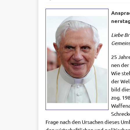
Anspra­
ners­ta
Lie­be B
Gemein­s
25 Jah­r
nen der 
Wie steh
der Welt
bild die
zog. 198
Waf­fen­
Schrecke
Fra­ge nach den Ursa­chen die­ses Umb
den wirt­schaft­li­chen und poli­ti­sche