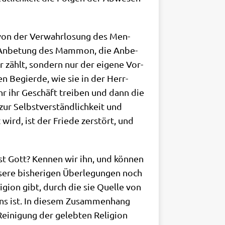
 von der Ver­wahr­lo­sung des Men­
 Die Anbe­tung des Mam­mon, die Anbe­
r zählt, son­dern nur der eige­ne Vor­
en Begier­de, wie sie in der Herr­
ihr ihr Geschäft trei­ben und dann die
zur Selbst­ver­ständ­lich­keit und
wird, ist der Frie­de zer­stört, und
st Gott? Ken­nen wir ihn, und kön­nen
e­re bis­he­ri­gen Über­le­gun­gen noch
gi­on gibt, durch die sie Quel­le von
ns ist. In die­sem Zusam­men­hang
i­ni­gung der geleb­ten Reli­gi­on