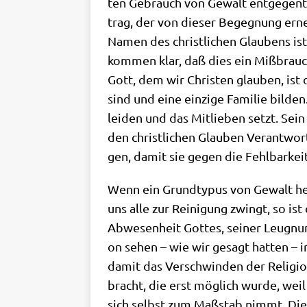
ten Gebrauch von Gewalt ent­ge­gen­tre­
trag, der von die­ser Begeg­nung erneu
Namen des christ­li­chen Glau­bens ist
kom­men klar, daß dies ein Miß­brauch
Gott, dem wir Chri­sten glau­ben, is
sind und eine ein­zi­ge Fami­lie bil­de
lei­den und das Mit­lie­ben setzt. Se
den christ­li­chen Glau­ben Ver­ant­wor
gen, damit sie gegen die Fehl­bar­keit
Wenn ein Grund­ty­pus von Gewalt heu­
uns alle zur Rei­ni­gung zwingt, so ist
Abwe­sen­heit Got­tes, sei­ner Leug­nu
on sehen – wie wir gesagt hat­ten – in
damit das Ver­schwin­den der Reli­gi­o
bracht, die erst mög­lich wur­de, wei
sich selbst zum Maß­stab nimmt. Die Sch