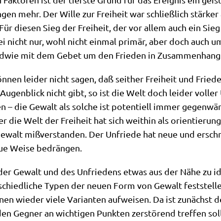
n­gen mehr. Der Wil­le zur Frei­heit war schließ­lich stär­ke
 Für die­sen Sieg der Frei­heit, der vor allem auch ein Sieg
bei nicht nur, wohl nicht ein­mal pri­mär, aber doch auch um
gend­wie mit dem Gebet um den Frie­den in Zusam­men­hang
nen lei­der nicht sagen, daß seit­her Frei­heit und Frie­de
ugen­blick nicht gibt, so ist die Welt doch lei­der vol­le
 – die Gewalt als sol­che ist poten­ti­ell immer gegen­wä
er die Welt der Frei­heit hat sich weit­hin als ori­en­tie­ru
 Gewalt miß­ver­stan­den. Der Unfrie­de hat neue und ersch
ue Wei­se bedrängen.
r der Gewalt und des Unfrie­dens etwas aus der Nähe zu iden
chied­li­che Typen der neu­en Form von Gewalt fest­stel­len,
­nen wie­der vie­le Vari­an­ten auf­wei­sen. Da ist zunächst d
en Geg­ner an wich­ti­gen Punk­ten zer­stö­rend tref­fen sol­