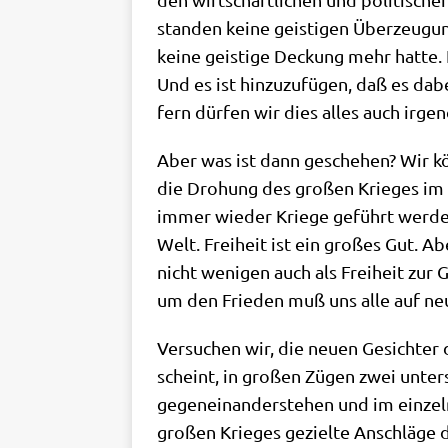
stan­den kei­ne gei­sti­gen Über­zeu­gu
kei­ne gei­sti­ge Deckung mehr hat­te.
Und es ist hin­zu­zu­fü­gen, daß es da
fern dür­fen wir dies alles auch ir
Aber was ist dann gesche­hen? Wir kön­
die Dro­hung des gro­ßen Krie­ges im A
immer wie­der Krie­ge geführt wer­den
Welt. Frei­heit ist ein gro­ßes Gut. Ab
nicht weni­gen auch als Frei­heit zur
um den Frie­den muß uns alle auf ne
Ver­su­chen wir, die neu­en Gesich­te
scheint, in gro­ßen Zügen zwei unter­s
gegen­ein­an­der­ste­hen und im ein­zel
gro­ßen Krie­ges geziel­te Anschlä­ge d