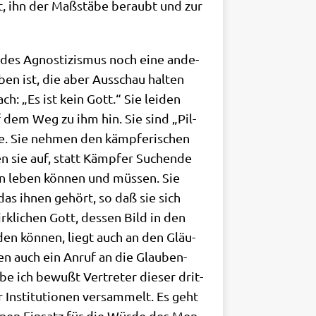
t, ihn der Maß­stä­be beraubt und zur
t des Agno­sti­zis­mus noch eine ande­
en ist, die aber Aus­schau hal­ten
h: „Es ist kein Gott.“ Sie lei­den
 dem Weg zu ihm hin. Sie sind „Pil­
­te. Sie neh­men den kämp­fe­ri­schen
fen sie auf, statt Kämp­fer Suchen­de
in leben kön­nen und müs­sen. Sie
 das ihnen gehört, so daß sie sich
k­li­chen Gott, des­sen Bild in den
n­den kön­nen, liegt auch an den Gläu­
­gen auch ein Anruf an die Glau­ben­
be ich bewußt Ver­tre­ter die­ser drit­
er Insti­tu­tio­nen ver­sam­melt. Es geht
­nen Ein­satz für die Wür­de des Men­