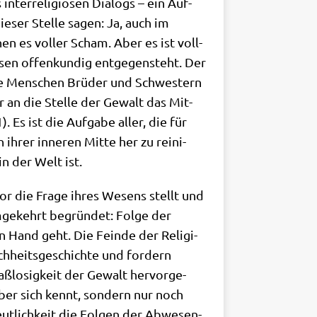
ter­re­li­giö­sen Dia­logs – ein Auf­
e­ser Stel­le sagen: Ja, auch im
en es vol­ler Scham. Aber es ist voll­
en offen­kun­dig ent­ge­gen­steht. Der
le Men­schen Brü­der und Schwe­stern
er an die Stel­le der Gewalt das Mit­
). Es ist die Auf­ga­be aller, die für
ihrer inne­ren Mit­te her zu rei­ni­
in der Welt ist.
vor die Fra­ge ihres Wesens stellt und
umge­kehrt begrün­det: Fol­ge der
n Hand geht. Die Fein­de der Reli­gi­
­heits­ge­schich­te und for­dern
­lo­sig­keit der Gewalt her­vor­ge­
ber sich kennt, son­dern nur noch
eut­lich­keit die Fol­gen der Abwe­sen­