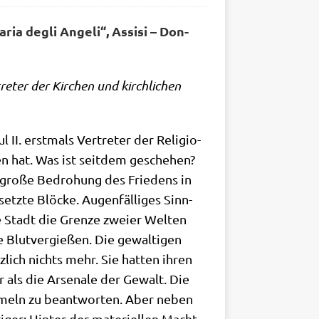
Maria degli Ange­li“,
Assi­si – Don­
e­ter der Kir­chen und kirch­li­chen
II. erst­mals Ver­tre­ter der Reli­gio­
n hat. Was ist seit­dem gesche­hen?
gro­ße Bedro­hung des Frie­dens in
etz­te Blöcke. Augen­fäl­li­ges Sinn­
ie Stadt die Gren­ze zwei­er Wel­ten
 Blut­ver­gie­ßen. Die gewal­ti­gen
tz­lich nichts mehr. Sie hat­ten ihren
er als die Arse­na­le der Gewalt. Die
or­meln zu beant­wor­ten. Aber neben
i­ger: Hin­ter der mate­ri­el­len Macht