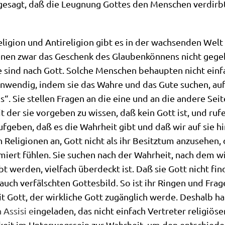
h gesagt, daß die Leug­nung Got­tes den Men­schen ver­dirb
i­gi­on und Anti­re­li­gi­on gibt es in der wach­sen­den Wel
denen zwar das Geschenk des Glau­ben­kön­nens nicht gege­b
sind nach Gott. Sol­che Men­schen behaup­ten nicht ein­fac
 inwen­dig, indem sie das Wah­re und das Gute suchen, auf
ns“. Sie stel­len Fra­gen an die eine und an die ande­re Sei
it der sie vor­ge­ben zu wis­sen, daß kein Gott ist, und ru
uf­ge­ben, daß es die Wahr­heit gibt und daß wir auf sie h
eli­gio­nen an, Gott nicht als ihr Besitz­tum anzu­se­hen,
miert füh­len. Sie suchen nach der Wahr­heit, nach dem wir
ebt wer­den, viel­fach über­deckt ist. Daß sie Gott nicht fi
auch ver­fälsch­ten Got­tes­bild. So ist ihr Rin­gen und Fra
t Gott, der wirk­li­che Gott zugäng­lich wer­de. Des­halb ha
 Assi­si e
inge­la­den, das nicht ein­fach Ver­tre­ter reli­giö­s
keit im Unter­wegs­sein zur Wahr­heit, um den ent­schie­de