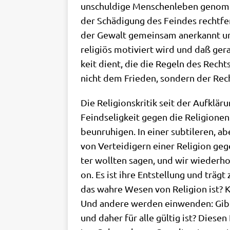
unschul­di­ge Men­schen­le­ben genom­
der Schä­di­gung des Fein­des recht­fe
der Gewalt gemein­sam aner­kannt und 
reli­gi­ös moti­viert wird und daß gera­
keit dient, die die Regeln des Rechts 
nicht dem Frie­den, son­dern der Recht
Die Reli­gi­ons­kri­tik seit der Auf­kl
Feind­se­lig­keit gegen die Reli­gio­ne
beun­ru­hi­gen. In einer sub­ti­le­ren
von Ver­tei­di­gern einer Reli­gi­on ge
ter woll­ten sagen, und wir wie­der­ho
on. Es ist ihre Ent­stel­lung und trä
das wah­re Wesen von Reli­gi­on ist? 
Und ande­re wer­den ein­wen­den: Gibt
und daher für alle gül­tig ist? Die­sen