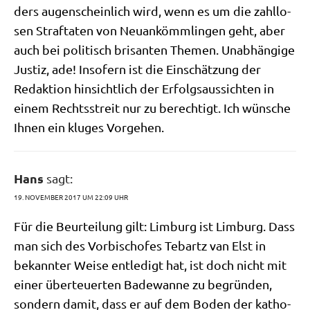
ders augen­schein­lich wird, wenn es um die zahl­lo­
sen Straf­ta­ten von Neu­an­kömm­lin­gen geht, aber
auch bei poli­tisch bri­san­ten The­men. Unab­hän­gi­ge
Justiz, ade! Inso­fern ist die Ein­schät­zung der
Redak­ti­on hin­sicht­lich der Erfolgs­aus­sich­ten in
einem Rechts­streit nur zu berech­tigt. Ich wün­sche
Ihnen ein klu­ges Vorgehen.
Hans
sagt:
19. NOVEMBER 2017 UM 22:09 UHR
Für die Beur­tei­lung gilt: Lim­burg ist Lim­burg. Dass
man sich des Vor­bi­sch­ofes Tebartz van Elst in
bekann­ter Wei­se ent­le­digt hat, ist doch nicht mit
einer über­teu­er­ten Bade­wan­ne zu begrün­den,
son­dern damit, dass er auf dem Boden der katho­