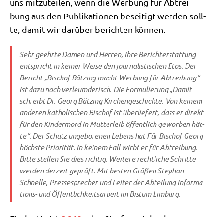
uns mit­zu­tei­len, wenn die Wer­bung für Abtrei­
bung aus den Publi­ka­tio­nen besei­tigt wer­den soll­
te, damit wir dar­über berich­ten können.
Sehr geehr­te Damen und Her­ren, Ihre Bericht­erstat­tung
ent­spricht in kei­ner Wei­se den jour­na­li­sti­schen Etos. Der
Bericht „Bischof Bät­zing macht Wer­bung für Abtrei­bung“
ist dazu noch ver­leum­de­risch. Die For­mu­lie­rung „Damit
schreibt Dr. Georg Bät­zing Kir­chen­ge­schich­te. Von kei­nem
ande­ren katho­li­schen Bischof ist über­lie­fert, dass er direkt
für den Kin­der­mord in Mut­ter­leib öffent­lich gewor­ben hät­
te“. Der Schutz unge­bo­re­nen Lebens hat Für Bischof Georg
höch­ste Prio­ri­tät. In kei­nem Fall wirbt er für Abtrei­bung.
Bit­te stel­len Sie dies rich­tig. Wei­te­re recht­li­che Schrit­te
wer­den der­zeit geprüft. Mit besten Grü­ßen Ste­phan
Schnel­le, Pres­se­spre­cher und Lei­ter der Abtei­lung Infor­ma­
ti­ons- und Öffent­lich­keits­ar­beit im Bis­tum Limburg.