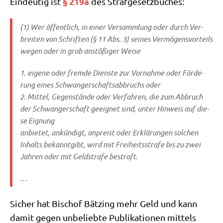
§ 219a
Ein­deu­tig ist
des Strafgesetzbuches:
(1) Wer öffent­lich, in einer Ver­samm­lung oder durch Ver­
brei­ten von Schrif­ten (§ 11 Abs. 3) sei­nes Ver­mö­gens­vor­teils
wegen oder in grob anstö­ßi­ger Weise
1. eige­ne oder frem­de Dien­ste zur Vor­nah­me oder För­de­
rung eines Schwan­ger­schafts­ab­bruchs oder
2. Mit­tel, Gegen­stän­de oder Ver­fah­ren, die zum Abbruch
der Schwan­ger­schaft geeig­net sind, unter Hin­weis auf die­
se Eignung
anbie­tet, ankün­digt, anpreist oder Erklä­run­gen sol­chen
Inhalts bekannt­gibt, wird mit Frei­heits­stra­fe bis zu zwei
Jah­ren oder mit Geld­stra­fe bestraft.
…
Sicher hat Bischof Bät­zing mehr Geld und kann
damit gegen unbe­lieb­te Publi­ka­tio­nen mit­tels