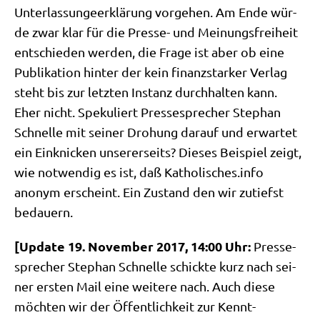
Unter­las­sun­ge­er­klä­rung vor­ge­hen. Am Ende wür­
de zwar klar für die Pres­se- und Mei­nungs­frei­heit
ent­schie­den wer­den, die Fra­ge ist aber ob eine
Publi­ka­ti­on hin­ter der kein finanz­star­ker Ver­lag
steht bis zur letz­ten Instanz durch­hal­ten kann.
Eher nicht. Spe­ku­liert Pres­se­spre­cher Ste­phan
Schnel­le mit sei­ner Dro­hung dar­auf und erwar­tet
ein Ein­knicken unse­rer­seits? Die­ses Bei­spiel zeigt,
wie not­wen­dig es ist, daß Katho​li​sches​.info
anonym erscheint. Ein Zustand den wir zutiefst
bedauern.
[Update 19. Novem­ber 2017, 14:00 Uhr:
Pres­se­
spre­cher Ste­phan Schnel­le schick­te kurz nach sei­
ner ersten Mail eine wei­te­re nach. Auch die­se
möch­ten wir der Öffent­lich­keit zur Kennt­