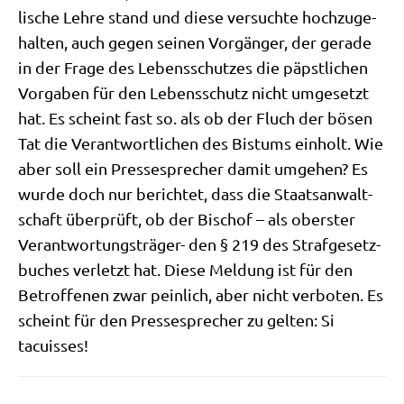
li­sche Leh­re stand und die­se ver­such­te hoch­zu­ge­
hal­ten, auch gegen sei­nen Vor­gän­ger, der gera­de
in der Fra­ge des Lebens­schut­zes die päpst­li­chen
Vor­ga­ben für den Lebens­schutz nicht umge­setzt
hat. Es scheint fast so. als ob der Fluch der bösen
Tat die Ver­ant­wort­li­chen des Bis­tums ein­holt. Wie
aber soll ein Pres­se­spre­cher damit umge­hen? Es
wur­de doch nur berich­tet, dass die Staats­an­walt­
schaft über­prüft, ob der Bischof – als ober­ster
Ver­ant­wor­tungs­trä­ger- den § 219 des Straf­ge­setz­
bu­ches ver­letzt hat. Die­se Mel­dung ist für den
Betrof­fe­nen zwar pein­lich, aber nicht ver­bo­ten. Es
scheint für den Pres­se­spre­cher zu gel­ten: Si
tacuisses!