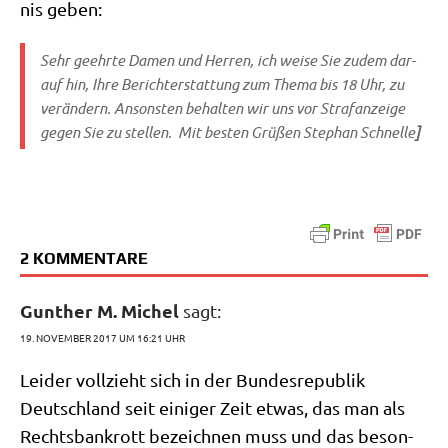
nis geben:
Sehr geehr­te Damen und Her­ren, ich wei­se Sie zudem dar­
auf hin, Ihre Bericht­erstat­tung zum The­ma bis 18 Uhr, zu
ver­än­dern. Anson­sten behal­ten wir uns vor Straf­an­zei­ge
gegen Sie zu stel­len. Mit besten Grü­ßen Ste­phan Schnel­le
]
2 KOMMENTARE
Gunther M. Michel
sagt:
19. NOVEMBER 2017 UM 16:21 UHR
Lei­der voll­zieht sich in der Bun­des­re­pu­blik
Deutsch­land seit eini­ger Zeit etwas, das man als
Rechts­bank­rott bezeich­nen muss und das beson­