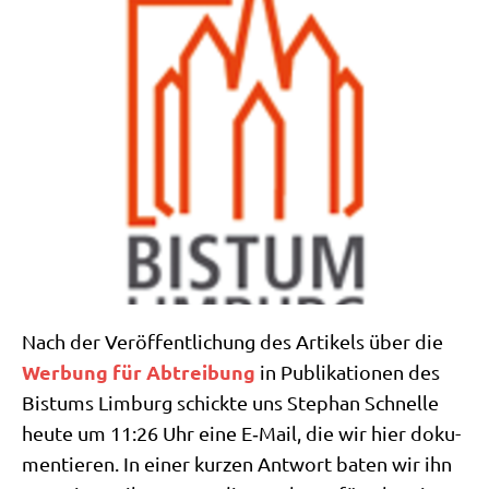
Nach der Ver­öf­fent­li­chung des Arti­kels über die
Wer­bung für Abtrei­bung
in Publi­ka­tio­nen des
Bis­tums Lim­burg schick­te uns Ste­phan Schnel­le
heu­te um 11:26 Uhr eine E‑Mail, die wir hier doku­
men­tie­ren. In einer kur­zen Ant­wort baten wir ihn