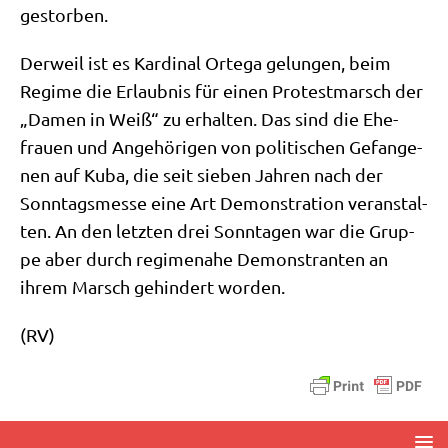
gestorben.
Der­weil ist es Kar­di­nal Orte­ga gelun­gen, beim
Regime die Erlaub­nis für einen Pro­test­marsch der
„Damen in Weiß“ zu erhal­ten. Das sind die Ehe­
frau­en und Ange­hö­ri­gen von poli­ti­schen Gefan­ge­
nen auf Kuba, die seit sie­ben Jah­ren nach der
Sonn­tags­mes­se eine Art Demon­stra­ti­on ver­an­stal­
ten. An den letz­ten drei Sonn­ta­gen war die Grup­
pe aber durch regi­me­na­he Demon­stran­ten an
ihrem Marsch gehin­dert worden.
(RV)