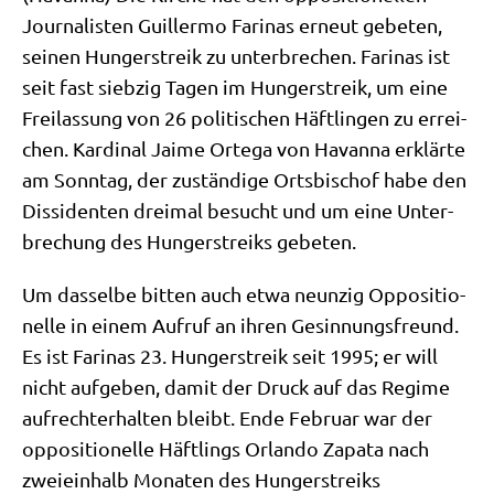
Jour­na­li­sten Guil­ler­mo Fari­nas erneut gebe­ten,
sei­nen Hun­ger­streik zu unter­bre­chen. Fari­nas ist
seit fast sieb­zig Tagen im Hun­ger­streik, um eine
Frei­las­sung von 26 poli­ti­schen Häft­lin­gen zu errei­
chen. Kar­di­nal Jai­me Orte­ga von Havan­na erklär­te
am Sonn­tag, der zustän­di­ge Orts­bi­schof habe den
Dis­si­den­ten drei­mal besucht und um eine Unter­
bre­chung des Hun­ger­streiks gebeten.
Um das­sel­be bit­ten auch etwa neun­zig Oppo­si­tio­
nel­le in einem Auf­ruf an ihren Gesin­nungs­freund.
Es ist Fari­nas 23. Hun­ger­streik seit 1995; er will
nicht auf­ge­ben, damit der Druck auf das Regime
auf­recht­erhal­ten bleibt. Ende Febru­ar war der
oppo­si­tio­nel­le Häft­lings Orlan­do Zapa­ta nach
zwei­ein­halb Mona­ten des Hun­ger­streiks