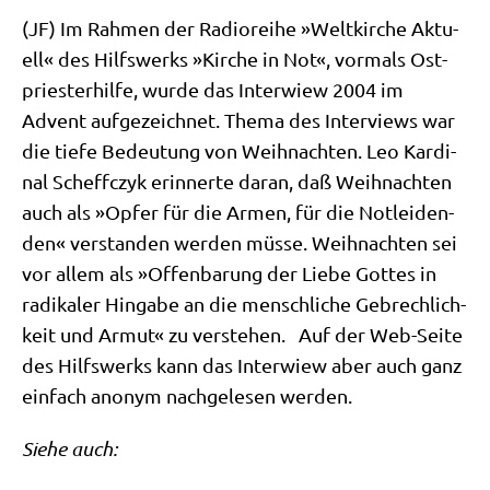
(JF) Im Rah­men der Radio­rei­he »Welt­kir­che Aktu­
ell« des Hilfs­werks »Kir­che in Not«, vor­mals Ost­
prie­ster­hil­fe, wur­de das Inter­wiew 2004 im
Advent auf­ge­zeich­net. The­ma des Inter­views war
die tie­fe Bedeu­tung von Weih­nach­ten. Leo Kar­di­
nal Scheff­c­zyk erin­ner­te dar­an, daß Weih­nach­ten
auch als »Opfer für die Armen, für die Not­lei­den­
den« ver­stan­den wer­den müs­se. Weih­nach­ten sei
vor allem als »Offen­ba­rung der Lie­be Got­tes in
radi­ka­ler Hin­ga­be an die mensch­li­che Gebrech­lich­
keit und Armut« zu ver­ste­hen. Auf der Web-Sei­te
des Hilfs­werks kann das Inter­wiew aber auch ganz
ein­fach anonym nach­ge­le­sen werden.
Sie­he auch: