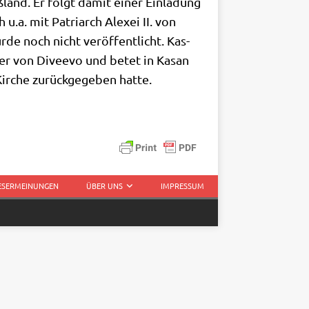
uß­land. Er folgt damit einer Ein­la­dung
u.a. mit Patri­arch Alex­ei II. von
de noch nicht ver­öf­fent­licht. Kas­
ster von Diveevo und betet in Kasan
ir­che zurück­ge­ge­ben hatte.
LESERMEINUNGEN
ÜBER UNS
IMPRESSUM