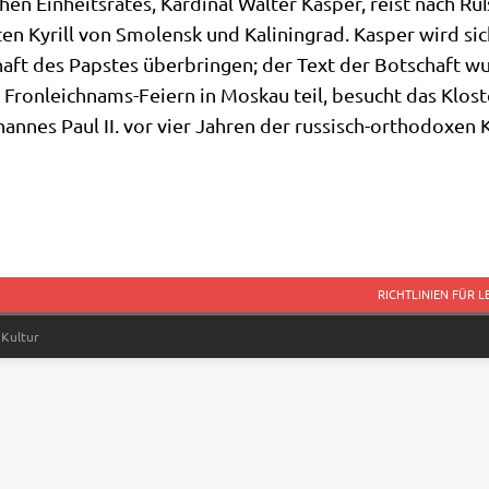
chen Ein­heits­ra­tes, Kar­di­nal Wal­ter Kas­per, reist nach R
ten Kyrill von Smo­lensk und Kali­nin­grad. Kas­per wird sich 
ft des Pap­stes über­brin­gen; der Text der Bot­schaft wur­
Fron­leich­nams-Fei­ern in Mos­kau teil, besucht das Klo­
an­nes Paul II. vor vier Jah­ren der rus­sisch-ortho­do­xen K
RICHTLINIEN FÜR 
 Kultur