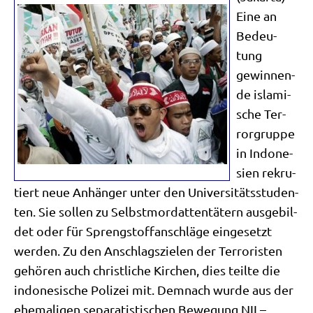
Eine an
Bedeu­
tung
gewin­nen­
de isla­mi­
sche Ter­
ror­grup­pe
in Indo­ne­
si­en rekru­
tiert neue Anhän­ger unter den Uni­ver­si­täts­stu­den­
ten. Sie sol­len zu Selbst­mord­at­ten­tä­tern aus­ge­bil­
det oder für Spreng­stoff­an­schlä­ge ein­ge­setzt
wer­den. Zu den Anschlags­zie­len der Ter­ro­ri­sten
gehö­ren auch christ­li­che Kir­chen, dies teil­te die
indo­ne­si­sche Poli­zei mit. Dem­nach wur­de aus der
ehe­ma­li­gen sepa­ra­ti­sti­schen Bewe­gung NII –