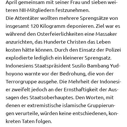
April gemein­sam mit sei­ner Frau und sie­ben wei­
te­ren NII-Mit­glie­dern festzunehmen.
Die Atten­tä­ter woll­ten meh­re­re Spreng­sät­ze von
ins­ge­samt 120 Kilo­gramm depo­nie­ren. Ziel war es
wäh­rend den Oster­fei­er­lich­kei­ten eine Mas­sa­ker
anzu­rich­ten, das Hun­der­te Chri­sten das Leben
kosten hät­te kön­nen. Durch den Ein­satz der Poli­zei
explo­dier­te ledig­lich ein klei­ne­rer Sprengsatz.
Indo­ne­si­ens Staats­prä­si­dent Susi­lo Bam­bang Yud­
ho­yo­no warn­te vor der Bedro­hung, die von der
Ter­ror­grup­pe aus­ge­he. Die Mehr­heit der Indo­ne­si­
er zwei­felt jedoch an der Ernst­haf­tig­keit der Aus­
sa­gen des Staats­ober­haup­tes. Den Wor­ten, mit
denen er extre­mi­sti­sche isla­mi­sche Grup­pie­run­
gen ver­ur­tei­le, wür­den kei­ne ent­schie­de­nen, kon­
kre­ten Taten folgen.