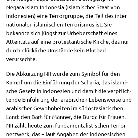
Nega­ra Islam Indo­ne­sia (Isla­mi­scher Staat von
Indo­ne­si­en) eine Ter­ror­grup­pe, die Teil des inter­
na­tio­na­len isla­mi­schen Ter­ro­ris­mus ist. Sie
bekann­te sich jüngst zur Urhe­ber­schaft eines
Atten­tats auf eine pro­te­stan­ti­sche Kir­che, das nur
durch glück­li­che Umstän­de kein Blut­bad
verursachte.
Die Abkür­zung NII wur­de zum Sym­bol für den
Kampf um die Ein­füh­rung der Scha­ria, das isla­mi­
sche Gesetz in Indo­ne­si­en und damit die ver­pflich­
ten­de Ein­füh­rung der ara­bi­schen Lebens­wei­se und
ara­bi­scher Gewohn­hei­ten im süd­ost­asia­ti­schen
Land: den Bart für Män­ner, die Bur­qa für Frau­en.
NII zählt heu­te zum fun­da­men­ta­li­sti­schen Ter­ror­
netz­werk, das – laut Anga­ben der indo­ne­si­schen