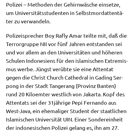
Poli­zei – Metho­den der Gehirn­wä­sche ein­set­ze,
um Uni­ver­si­täts­stu­den­ten in Selbst­mord­at­ten­tä­
ter zu verwandeln.
Poli­zei­spre­cher Boy Rafly Amar teil­te mit, daß die
Ter­ror­grup­pe NII vor fünf Jah­ren ent­stan­den sei
und vor allem an den Uni­ver­si­tä­ten und höhe­ren
Schu­len Indo­ne­si­ens für den isla­mi­schen Extre­mis­
mus wer­be. Jüngst ver­üb­te sie eine Atten­tat
gegen die Christ Church Cathe­dral in Gading Ser­
pong in der Stadt Tan­ge­rang (Pro­vinz Ban­ten)
rund 20 Kilo­em­ter west­lich von Jakar­ta. Kopf des
Atten­tats sei der 31jährige Pepi Fer­nan­do aus
West-Java, ein ehe­ma­li­ger Stu­dent der staat­li­chen
Isla­mi­schen Uni­ver­si­tät UIN. Einer Son­der­ein­heit
der indo­ne­si­schen Poli­zei gelang es, ihn am 27.