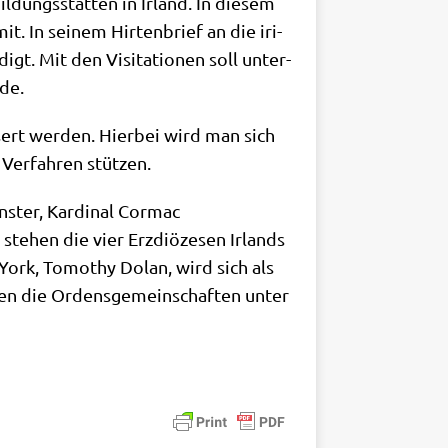
il­dungs­stät­ten in Irland. In die­sem
t. In sei­nem Hir­ten­brief an die iri­
t. Mit den Visi­ta­tio­nen soll unter­
de.
s­sert wer­den. Hier­bei wird man sich
 Ver­fah­ren stützen.
­ster, Kar­di­nal Cor­mac
te­hen die vier Erz­diö­ze­sen Irlands
ork, Tomo­thy Dolan, wird sich als
r­den die Ordens­ge­mein­schaf­ten unter