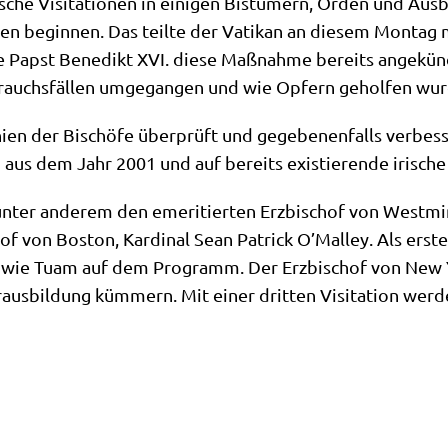
­sche Visi­ta­tio­nen in eini­gen Bis­tü­mern, Orden und Aus­b
en begin­nen. Das teil­te der Vati­kan an die­sem Mon­tag mi
Papst Bene­dikt XVI. die­se Maß­nah­me bereits ange­kün­dig
rauchs­fäl­len umge­gan­gen und wie Opfern gehol­fen wur
li­ni­en der Bischö­fe über­prüft und gege­be­nen­falls ver­be
n aus dem Jahr 2001 und auf bereits exi­stie­ren­de iri­sche
unter ande­rem den eme­ri­tier­ten Erz­bi­schof von West­min
von Bos­ton, Kar­di­nal Sean Patrick O’Malley. Als erste s
sowie Tuam auf dem Pro­gramm. Der Erz­bi­schof von New Y
er­aus­bil­dung küm­mern. Mit einer drit­ten Visi­ta­ti­on we