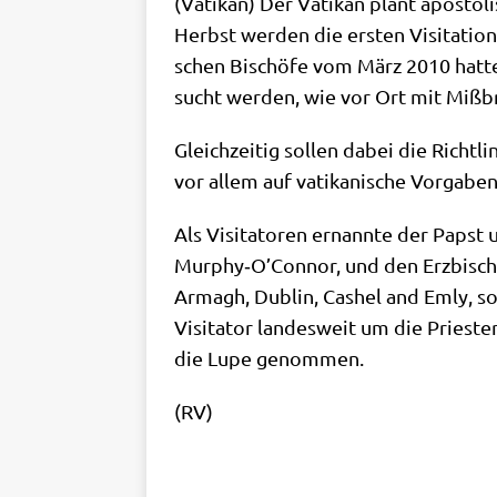
(Vati­kan) Der Vati­kan plant apo­sto­li
Herbst wer­den die ersten Visi­ta­tio­n
schen Bischö­fe vom März 2010 hat­te 
sucht wer­den, wie vor Ort mit Miß­b
Gleich­zei­tig sol­len dabei die Richt­
vor allem auf vati­ka­ni­sche Vor­ga­be
Als Visi­ta­to­ren ernann­te der Papst 
Murphy‑O’Connor, und den Erz­bi­schof 
Armagh, Dub­lin, Cas­hel and Emly, 
Visi­ta­tor lan­des­weit um die Prie­st
die Lupe genommen.
(RV)