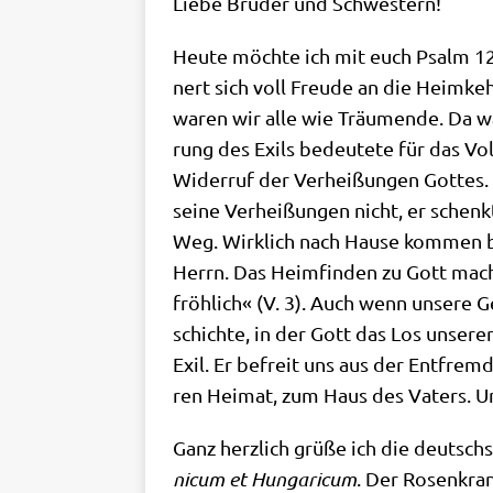
Lie­be Brü­der und Schwestern!
Heu­te möch­te ich mit euch Psalm 126
nert sich voll Freu­de an die Heim­ke
waren wir alle wie Träu­men­de. Da wa
rung des Exils bedeu­te­te für das Volk
Wider­ruf der Ver­hei­ßun­gen Got­tes.
sei­ne Ver­hei­ßun­gen nicht, er schenk
Weg. Wirk­lich nach Hau­se kom­men b
Herrn. Das Heim­fin­den zu Gott macht
fröh­lich« (V. 3). Auch wenn unse­re 
schich­te, in der Gott das Los unse­rer
Exil. Er befreit uns aus der Ent­frem­
ren Hei­mat, zum Haus des Vaters. Un
Ganz herz­lich grü­ße ich die deutsch­
ni­cum et Hun­ga­ri­cum
. Der Rosen­kran