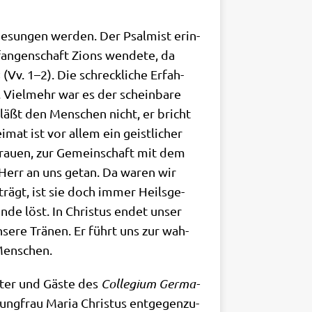
esun­gen wer­den. Der Psal­mist erin­
an­gen­schaft Zions wen­de­te, da
v. 1–2). Die schreck­li­che Erfah­
t. Viel­mehr war es der schein­ba­re
r­läßt den Men­schen nicht, er bricht
­mat ist vor allem ein geist­li­cher
trau­en, zur Gemein­schaft mit dem
r Herr an uns getan. Da waren wir
trägt, ist sie doch immer Heils­ge­
ün­de löst. In Chri­stus endet unser
se­re Trä­nen. Er führt uns zur wah­
 Menschen.
e­ster und Gäste des
Col­le­gi­um Ger­ma­
ng­frau Maria Chri­stus ent­ge­gen­zu­