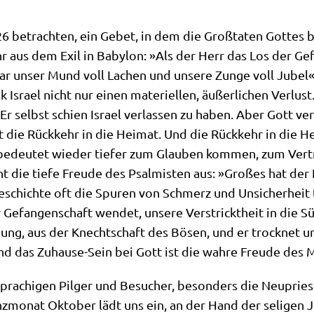
 betrach­ten, ein Gebet, in dem die Groß­ta­ten Got­tes b
hr aus dem Exil in Baby­lon: »Als der Herr das Los der Gef
r unser Mund voll Lachen und unse­re Zun­ge voll Jubel« (V
 Isra­el nicht nur einen mate­ri­el­len, äußer­li­chen Ver­lus
 Er selbst schien Isra­el ver­las­sen zu haben. Aber Gott ve
t die Rück­kehr in die Hei­mat. Und die Rück­kehr in die Hei
edeu­tet wie­der tie­fer zum Glau­ben kom­men, zum Ver­
 die tie­fe Freu­de des Psal­mi­sten aus: »Gro­ßes hat de
Geschich­te oft die Spu­ren von Schmerz und Unsi­cher­heit 
 Gefan­gen­schaft wen­det, unse­re Ver­strickt­heit in die S
dung, aus der Knecht­schaft des Bösen, und er trock­net un
d das Zuhau­se-Sein bei Gott ist die wah­re Freu­de des
spra­chi­gen Pil­ger und Besu­cher, beson­ders die Neu­pri
z­mo­nat Okto­ber lädt uns ein, an der Hand der seli­gen Ju