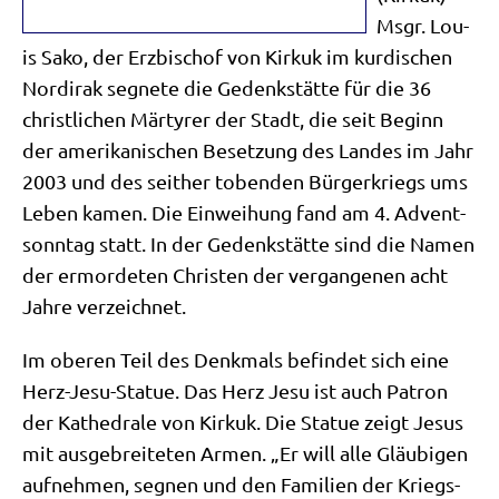
Msgr. Lou­
is Sako, der Erz­bi­schof von Kir­kuk im kur­di­schen
Nord­irak seg­ne­te die Gedenk­stät­te für die 36
christ­li­chen Mär­ty­rer der Stadt, die seit Beginn
der ame­ri­ka­ni­schen Beset­zung des Lan­des im Jahr
2003 und des seit­her toben­den Bür­ger­kriegs ums
Leben kamen. Die Ein­wei­hung fand am 4. Advent­
sonn­tag statt. In der Gedenk­stät­te sind die Namen
der ermor­de­ten Chri­sten der ver­gan­ge­nen acht
Jah­re verzeichnet.
Im obe­ren Teil des Denk­mals befin­det sich eine
Herz-Jesu-Sta­tue. Das Herz Jesu ist auch Patron
der Kathe­dra­le von Kir­kuk. Die Sta­tue zeigt Jesus
mit aus­ge­brei­te­ten Armen. „Er will alle Gläu­bi­gen
auf­neh­men, seg­nen und den Fami­li­en der Kriegs­