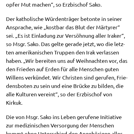
op­fer Mut machen“, so Erz­bi­schof Sako.
Der katho­li­sche Wür­den­trä­ger beton­te in sei­ner
Anspra­che, wie „kost­bar das Blut der Mär­ty­rer“
sei. „Es ist Ein­la­dung zur Ver­söh­nung aller Ira­ker“,
so Msgr. Sako. Das gel­te gera­de jetzt, wo die letz­
ten ame­ri­ka­ni­schen Trup­pen den Irak ver­las­sen
haben. „Wir berei­ten uns auf Weih­nach­ten vor, das
den Frie­den auf Erden für alle Men­schen guten
Wil­lens ver­kün­det. Wir Chri­sten sind geru­fen, Frie­
dens­bo­ten zu sein und eine Brücke zu bil­den, die
alle Kul­tu­ren ver­eint“, so der Erz­bi­schof von
Kirkuk.
Die von Msgr. Sako ins Leben geru­fe­ne Initia­ti­ve
zur medi­zi­ni­schen Ver­sor­gung der Men­schen
kommt ohne Unter­schied den Ange­hö­ri­gen aller