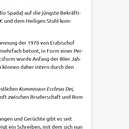
o Spa­da) auf die jüng­ste Bekräf­ti­
X
. und dem Hei­li­gen Stuhl kom­
ken­nung der 1970 von Erz­bi­schof
m mehr­fach betont, in Form einer Per­
Rechts­form wur­de Anfang der 80er Jah­
hen kön­nen daher intern durch den
t­li­chen Kom­mis­si­on Eccle­sia Dei
,
­kunft zwi­schen Bru­der­schaft und Rom
­tun­gen und Gerüch­te gibt es seit
zeigt ein Schrei­ben, mit dem sich nun