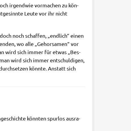
 noch irgend­wie vor­ma­chen zu kön­
­ge­sinn­te Leu­te vor ihr nicht
doch noch schaf­fen, „end­lich“ einen
rt enden, wo alle „Gehor­sa­men“ vor
 Man wird sich immer für etwas „Bes­
d man wird sich immer ent­schul­di­gen,
durch­set­zen könn­te. Anstatt sich
­ge­schich­te könn­ten spur­los aus­ra­