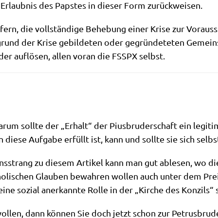
e Erlaub­nis des Pap­stes in die­ser Form zurückweisen.
fern, die voll­stän­di­ge Behe­bung einer Kri­se zur Vor­aus­
rund der Kri­se gebil­de­ten oder gegrün­de­te­ten Gemein­
der auf­lö­sen, allen vor­an die FSSPX selbst.
­um soll­te der „Erhalt“ der Pius­bru­der­schaft ein legi­ti
e­se Auf­ga­be erfüllt ist, kann und soll­te sie sich selbst
­ons­strang zu die­sem Arti­kel kann man gut able­sen, wo di
o­li­schen Glau­ben bewah­ren wol­len auch unter dem Preis 
ne sozi­al aner­kann­te Rol­le in der „Kir­che des Kon­zils“ 
­len, dann kön­nen Sie doch jetzt schon zur Petrus­bru­de