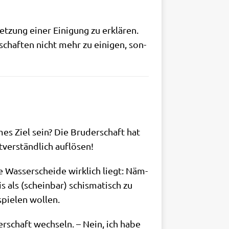
set­zung einer Eini­gung zu erklä­ren.
schaf­ten nicht mehr zu eini­gen, son­
­mes Ziel sein? Die Bru­der­schaft hat
­ver­ständ­lich auflösen!
e Was­ser­schei­de wirk­lich liegt: Näm­
als (schein­bar) schis­ma­tisch zu
spie­len wollen.
r­schaft wech­seln. – Nein, ich habe