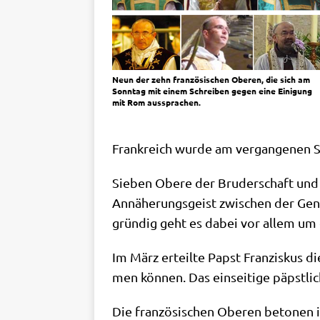
Neun der zehn fran­zö­si­schen Obe­ren, die sich am
Sonn­tag mit einem Schrei­ben gegen eine Eini­gung
mit Rom aussprachen.
Frank­reich wur­de am ver­gan­ge­nen 
Sie­ben Obe­re der Bru­der­schaft und
Annä­he­rungs­geist zwi­schen der Gene­
grün­dig geht es dabei vor allem um d
Im März erteil­te Papst Fran­zis­kus di
men kön­nen. Das ein­sei­ti­ge päpst­
Die fran­zö­si­schen Obe­ren beto­nen 