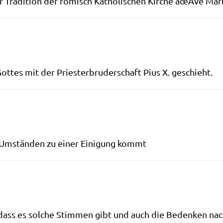
Tra­di­ti­on der römisch Katho­li­schen Kir­che âœAve Ma
ot­tes mit der Prie­ster­bru­der­schaft Pius X. geschieht.
n Umstän­den zu einer Eini­gung kommt
ass es sol­che Stim­men gibt und auch die Beden­ken nach­