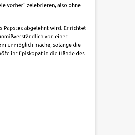
ie vor­her“ zele­brie­ren, also ohne
Pap­stes abge­lehnt wird. Er rich­tet
unmiß­ver­ständ­lich von einer
 Rom unmög­lich mache, solan­ge die
ö­fe ihr Epi­sko­pat in die Hän­de des