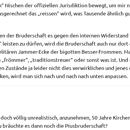
“ Nischen der offi­zi­el­len Juris­dik­ti­on bewegt, um mir
s­ge­rech­net das „rei­ssen“ wird, was Tau­sen­de ähn­lich gut
en der Bru­der­schaft es gegen den inter­nen Wider­stand 
s“ lei­sten zu dür­fen, wird die Bru­der­schaft auch nur do
o-eli­tä­ren Jam­mer-Ecke der bigot­ten Bes­ser-From­men.
a „fröm­mer“, „tra­di­ti­ons­treu­er“ oder sonst was ist. Un
n Zustän­de ja lei­der nicht dies ver­wirk­li­chen und jenes 
ecken, wird man sich nach und nach nach unten anpassen.
doch völ­lig unrea­li­stisch, anzu­neh­men, 50 Jah­re Kir­chen
 bräuch­te es dann noch die Piusbruderschaft?