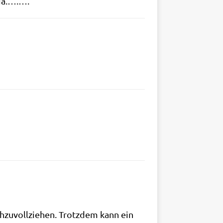
ria.….….
zu­voll­zie­hen. Trotz­dem kann ein