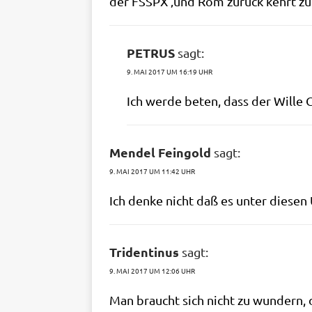
der FSSPX ‚und Rom zurück kehrt zur 
PETRUS
sagt:
9. MAI 2017 UM 16:19 UHR
Ich wer­de beten, dass der Wil­le G
Mendel Feingold
sagt:
9. MAI 2017 UM 11:42 UHR
Ich den­ke nicht daß es unter die­se
Tridentinus
sagt:
9. MAI 2017 UM 12:06 UHR
Man braucht sich nicht zu wun­dern, d