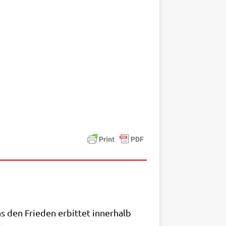
ns den Frie­den erbit­tet inner­halb