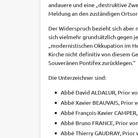
andaue­re und eine „destruk­ti­ve Zwei­
Mel­dung an den zustän­di­gen Ortsor
Der Wider­spruch bezieht sich aber ni
sich viel­mehr grund­sätz­lich gegen 
„moder­ni­sti­schen Okku­pa­ti­on im 
Kir­che nicht defi­ni­tiv von die­sem G
Sou­ve­rä­nen Pon­ti­fex zurücklegen.“
Die Unter­zeich­ner sind:
Abbé David ALDALUR, Pri­or v
Abbé Xavier BEAUVAIS, Pri­or v
Abbé Fran­çois-Xavier CAMPER, 
Abbé Bru­no FRANCE, Pri­or vo
Abbé Thier­ry GAUDRAY, Pri­or v