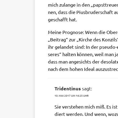
mich zulan­ge in den „papst­treu­en
nen, dass die Pius­bru­der­schaft au
geschafft hat.
Mei­ne Pro­gno­se: Wenn die Obe­r
„Bei­trag“ zur „Kir­che des Kon­zil
ihr gelan­det sind: In der pseu­d
se­res“ hal­ten kön­nen, weil man j
dass man ange­sichts der deso­la­te
nach dem hohen Ide­al aus­zu­str
Tridentinus
sagt:
10. MAI 2017 UM 16:25 UHR
Sie ver­ste­hen mich miß. Es ist 
diert wer­den. Und wenn, wozu