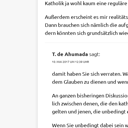
Katho­lik ja wohl kaum eine regu­lä­r
Außer­dem erscheint es mir rea­li­täts­
Dann brau­chen sich näm­lich die auf­g
dern könn­ten sich grund­sätz­lich wie­
T. de Ahumada
sagt:
10. MAI 2017 UM 12:39 UHR
damit haben Sie sich ver­ra­ten. War
dem Glau­ben zu die­nen und wenn di
An gan­zen bis­he­rin­gen Dis­kus­si
lich zwi­schen denen, die den kath
gel­ten und jenen, die unbe­dingt ei
Wenn Sie unbe­dingt dabei sein wol