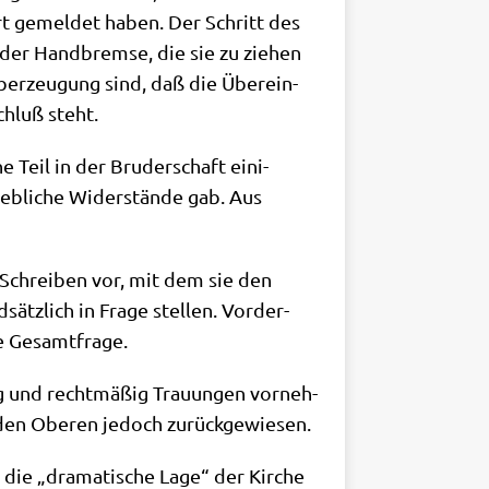
rt gemel­det haben. Der Schritt des
 der Hand­brem­se, die sie zu zie­hen
Über­zeu­gung sind, daß die Über­ein­
chluß steht.
e Teil in der Bru­der­schaft eini­
heb­li­che Wider­stän­de gab. Aus
n Schrei­ben vor, mit dem sie den
ätz­lich in Fra­ge stel­len. Vor­der­
ie Gesamtfrage.
ig und recht­mä­ßig Trau­un­gen vor­neh­
en­den Obe­ren jedoch zurückgewiesen.
die „dra­ma­ti­sche Lage“ der Kir­che