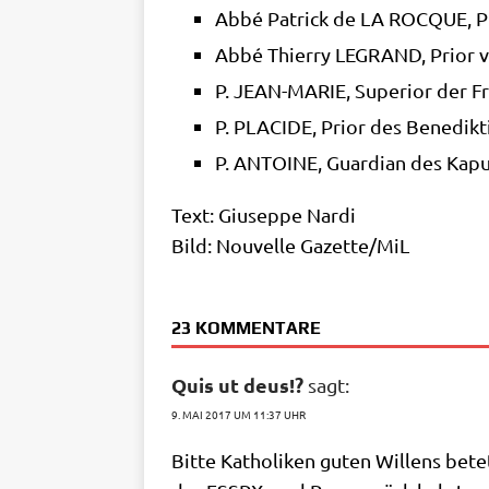
Abbé Patrick de LA ROCQUE, Pri
Abbé Thier­ry LEGRAND, Pri­or 
P. JEAN-MARIE, Supe­ri­or der Fra
P. PLACIDE, Pri­or des Bene­dik­t
P. ANTOINE, Guar­di­an des Kapu­
Text: Giu­sep­pe Nardi
Bild: Nou­vel­le Gazette/​MiL
23 KOMMENTARE
Quis ut deus!?
sagt:
9. MAI 2017 UM 11:37 UHR
Bit­te Katho­li­ken guten Wil­lens bete