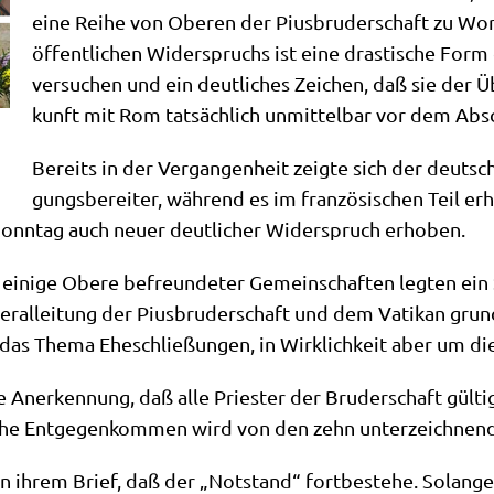
eine Rei­he von Obe­ren der Pius­bru­der­schaft zu Wo
öffent­li­chen Wider­spruchs ist eine dra­sti­sche Form
ver­su­chen und ein deut­li­ches Zei­chen, daß sie der 
kunft mit Rom tat­säch­lich unmit­tel­bar vor dem Abs
Bereits in der Ver­gan­gen­heit zeig­te sich der deut­sch
gungs­be­rei­ter, wäh­rend es im fran­zö­si­schen Teil er
Sonn­tag auch neu­er deut­li­cher Wider­spruch erhoben.
 eini­ge Obe­re befreun­de­ter Gemein­schaf­ten leg­ten ei
ral­lei­tung der Pius­bru­der­schaft und dem Vati­kan grund­s
as The­ma Ehe­schlie­ßun­gen, in Wirk­lich­keit aber um d
e Aner­ken­nung, daß alle Prie­ster der Bru­der­schaft gül­t
li­che Ent­ge­gen­kom­men wird von den zehn unter­zeich­n
in ihrem Brief, daß der „Not­stand“ fort­be­stehe. Solan­ge 