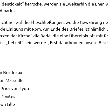
deu­tig­keit“ herr­sche, wer­den sie „wei­ter­hin die Ehen w
dinarius.
cht nur auf die Ehe­schlie­ßun­gen, wo die Gewäh­rung des 
jede Eini­gung mit Rom. Am Ende des Brie­fes ist näm­lich 
Her­zen der Kir­che“ die Rede, die eine Über­ein­kunft mit
eist „befreit“ sein wer­de. „Erst dann kön­nen unse­re Bisch
on Bordeaux
on Marseille
Pri­or von Lyon
n Nantes
on Lille