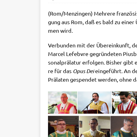
(Rom/​Menzingen) Meh­re­re fran­zö­si­
gung aus Rom, daß es bald zu einer Ü
men wird.
Ver­bun­den mit der Über­ein­kunft, d
Mar­cel Lefeb­v­re gegrün­de­ten Pius
so­nal­prä­la­tur erfol­gen. Bis­her gi
re für das
Opus Dei
ein­ge­führt. An d
Prä­la­ten gespen­det wer­den, ohne d