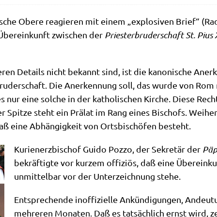
sche Obe­re reagie­ren mit einem „explo­si­ven Brief“ (Radi
ber­ein­kunft zwi­schen der
Prie­ster­bru­der­schaft St. Pius 
eren Details nicht bekannt sind, ist die kano­ni­sche Aner­
­bru­der­schaft. Die Aner­ken­nung soll, das wur­de von Ro
bt es nur eine sol­che in der katho­li­schen Kir­che. Die­se 
er Spit­ze steht ein Prä­lat im Rang eines Bischofs. Wei­
aß eine Abhän­gig­keit von Orts­bi­schö­fen besteht.
Kuri­en­erz­bi­schof Gui­do Poz­zo, der Sekre­tär der
Päps
bekräf­tig­te vor kur­zem offi­zi­ös, daß eine Über­ein
unmit­tel­bar vor der Unter­zeich­nung stehe.
Ent­spre­chen­de inof­fi­zi­el­le Ankün­di­gun­gen, Andeu
meh­re­ren Mona­ten. Daß es tat­säch­lich ernst wird, 