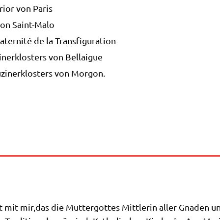
­or von Paris
von Saint-Malo
­ter­ni­té de la Transfiguration
i­ner­klo­sters von Bellaigue
zi­ner­klo­sters von Morgon.
t mit mir,das die Mut­ter­got­tes Mitt­le­rin aller Gna­den u