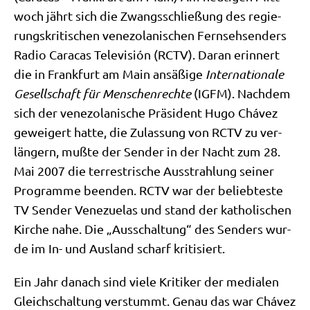
woch jährt sich die Zwangs­schlie­ßung des regie­
rungs­kri­ti­schen vene­zo­la­ni­schen Fern­seh­sen­ders
Radio Cara­cas Tele­vi­sión (RCTV). Dar­an erin­nert
die in Frank­furt am Main ansä­ßi­ge
Inter­na­tio­na­le
Gesell­schaft für Men­schen­rech­te
(IGFM). Nach­dem
sich der vene­zo­la­ni­sche Prä­si­dent Hugo Chá­vez
gewei­gert hat­te, die Zulas­sung von RCTV zu ver­
län­gern, muß­te der Sen­der in der Nacht zum 28.
Mai 2007 die ter­re­stri­sche Aus­strah­lung sei­ner
Pro­gram­me been­den. RCTV war der belieb­te­ste
TV Sen­der Vene­zue­las und stand der katho­li­schen
Kir­che nahe. Die „Aus­schal­tung“ des Sen­ders wur­
de im In- und Aus­land scharf kritisiert.
Ein Jahr danach sind vie­le Kri­ti­ker der media­len
Gleich­schal­tung ver­stummt. Genau das war Chá­vez