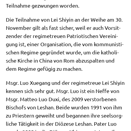
Teil­nah­me gezwun­gen worden.
Die Teil­nah­me von Lei Shiyin an der Wei­he am 30.
Novem­ber gilt als fast sicher, weil er auch Vor­sit­
zen­der der regime­treu­en Patrio­ti­schen Ver­ei­ni­
gung ist, einer Orga­ni­sa­ti­on, die vom kom­mu­ni­sti­
schen Regime gegrün­det wur­de, um die katho­li­
sche Kir­che in Chi­na von Rom abzu­spal­ten und
dem Regime gefü­gig zu machen.
Msgr. Luo Xue­gang und der regime­treue Lei Shiyin
ken­nen sich sehr gut. Msgr. Luo ist ein Nef­fe von
Msgr. Matteo Luo Duxi, des 2009 ver­stor­be­nen
Bischofs von Les­han. Bei­de wur­den 1991 von ihm
zu Prie­stern geweiht und began­nen ihre seel­sorg­
li­che Tätig­keit in der Diö­ze­se Les­han. Pater Luo