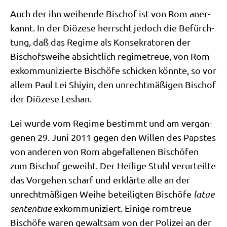
Auch der ihn wei­hen­de Bischof ist von Rom aner­
kannt. In der Diö­ze­se herrscht jedoch die Befürch­
tung, daß das Regime als Kon­se­kra­to­ren der
Bischofs­wei­he absicht­lich regime­treue, von Rom
exkom­mu­ni­zier­te Bischö­fe schicken könn­te, so vor
allem Paul Lei Shiyin, den unrecht­mä­ßi­gen Bischof
der Diö­ze­se Leshan.
Lei wur­de vom Regime bestimmt und am ver­gan­
ge­nen 29. Juni 2011 gegen den Wil­len des Pap­stes
von ande­ren von Rom abge­fal­le­nen Bischö­fen
zum Bischof geweiht. Der Hei­li­ge Stuhl ver­ur­teil­te
das Vor­ge­hen scharf und erklär­te alle an der
unrecht­mä­ßi­gen Wei­he betei­lig­ten Bischö­fe
latae
sen­ten­tiae
exkom­mu­ni­ziert. Eini­ge rom­treue
Bischö­fe waren gewalt­sam von der Poli­zei an der