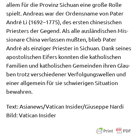
allem für die Pro­vinz Sichu­an eine gro­ße Rol­le
spielt. Andre­as war der Ordens­na­me von Pater
André Li (1692–1775), des ersten chi­ne­si­schen
Prie­sters der Gegend. Als alle aus­län­di­schen Mis­
sio­na­re Chi­na ver­las­sen muß­ten, blieb Pater
André als ein­zi­ger Prie­ster in Sichu­an. Dank sei­nes
apo­sto­li­schen Eifers konn­ten die katho­li­schen
Fami­li­en und katho­li­schen Gemein­den ihren Glau­
ben trotz ver­schie­de­ner Ver­fol­gungs­wel­len und
einer all­ge­mein für sie schwie­ri­gen Situa­ti­on
bewahren.
Text: Asianews/​Vatican Insider/​Giuseppe Nardi
Bild: Vati­can Insider