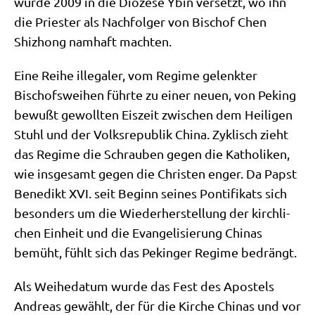
wur­de 2009 in die Diö­ze­se Ybin ver­setzt, wo ihn
die Prie­ster als Nach­fol­ger von Bischof Chen
Shizhong nam­haft machten.
Eine Rei­he ille­ga­ler, vom Regime gelenk­ter
Bischofs­wei­hen führ­te zu einer neu­en, von Peking
bewußt gewoll­ten Eis­zeit zwi­schen dem Hei­li­gen
Stuhl und der Volks­re­pu­blik Chi­na. Zyklisch zieht
das Regime die Schrau­ben gegen die Katho­li­ken,
wie ins­ge­samt gegen die Chri­sten enger. Da Papst
Bene­dikt XVI. seit Beginn sei­nes Pon­ti­fi­kats sich
beson­ders um die Wie­der­her­stel­lung der kirch­li­
chen Ein­heit und die Evan­ge­li­sie­rung Chi­nas
bemüht, fühlt sich das Pekin­ger Regime bedrängt.
Als Wei­he­da­tum wur­de das Fest des Apo­stels
Andre­as gewählt, der für die Kir­che Chi­nas und vor