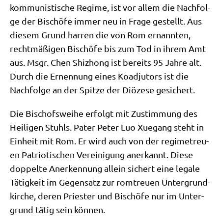
kom­mu­ni­sti­sche Regime, ist vor allem die Nach­fol­
ge der Bischö­fe immer neu in Fra­ge gestellt. Aus
die­sem Grund har­ren die von Rom ernann­ten,
recht­mä­ßi­gen Bischö­fe bis zum Tod in ihrem Amt
aus. Msgr. Chen Shizhong ist bereits 95 Jah­re alt.
Durch die Ernen­nung eines Koad­ju­tors ist die
Nach­fol­ge an der Spit­ze der Diö­ze­se gesichert.
Die Bischofs­wei­he erfolgt mit Zustim­mung des
Hei­li­gen Stuhls. Pater Peter Luo Xue­gang steht in
Ein­heit mit Rom. Er wird auch von der regime­treu­
en Patrio­ti­schen Ver­ei­ni­gung aner­kannt. Die­se
dop­pel­te Aner­ken­nung allein sichert eine lega­le
Tätig­keit im Gegen­satz zur rom­treu­en Unter­grund­
kir­che, deren Prie­ster und Bischö­fe nur im Unter­
grund tätig sein können.