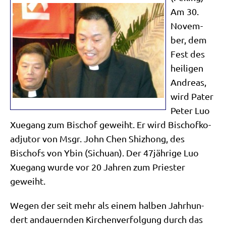
Am 30.
Novem­
ber, dem
Fest des
hei­li­gen
Andre­as,
wird Pater
Peter Luo
Xue­gang zum Bischof geweiht. Er wird Bischof­ko­
ad­ju­tor von Msgr. John Chen Shizhong, des
Bischofs von Ybin (Sichu­an). Der 47jährige Luo
Xue­gang wur­de vor 20 Jah­ren zum Prie­ster
geweiht.
Wegen der seit mehr als einem hal­ben Jahr­hun­
dert andau­ern­den Kir­chen­ver­fol­gung durch das