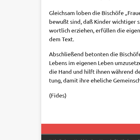
Gleich­sam loben die Bischö­fe „Frau­
bewußt sind, daß Kin­der wich­ti­ger s
wort­lich erzie­hen, erfül­len die eige
dem Text.
Abschlie­ßend beton­ten die Bischö­fe
Lebens im eige­nen Leben umzu­set­zen:
die Hand und hilft ihnen wäh­rend der
tung, damit ihre ehe­li­che Gemein­sc
(Fides)