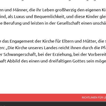
en und Män­ner, die ihr Leben groß­her­zig den eige­nen Ki
ind, als Luxus und Bequem­lich­keit, und die­se Kin­der gl
­ne Beru­fung und lei­sten in der Gesell­schaft einen unschä
 das Enga­ge­ment der Kir­che für Eltern und Müt­ter, die 
 „Die Kir­che unse­res Lan­des reicht ihnen durch die Pfar
 Schwan­ger­schaft, bei der Erzie­hung, bei der Vor­be­re
haft Abbild des einen und drei­fal­ti­gen Got­tes sein möge
RICHTLINIEN FÜR 