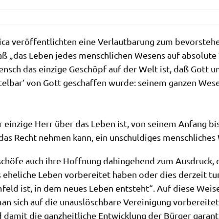
a ver­öf­fent­lich­ten eine Ver­laut­ba­rung zum bevor­ste­
 daß „das Leben jedes mensch­li­chen Wesens auf abso­lu
ch das ein­zi­ge Geschöpf auf der Welt ist, daß Gott um s
tel­bar’ von Gott geschaf­fen wur­de: sei­nem gan­zen Wes
 ein­zi­ge Herr über das Leben ist, von sei­nem Anfang bis
as Recht neh­men kann, ein unschul­di­ges mensch­li­ches
Bischö­fe auch ihre Hoff­nung dahin­ge­hend zum Aus­druck,
 ehe­li­che Leben vor­be­rei­tet haben oder dies der­zeit tu
ld ist, in dem neu­es Leben ent­steht“. Auf die­se Wei­se
sich auf die unaus­lösch­ba­re Ver­ei­ni­gung vor­be­rei­tet
nd damit die ganz­heit­li­che Ent­wick­lung der Bür­ger garant