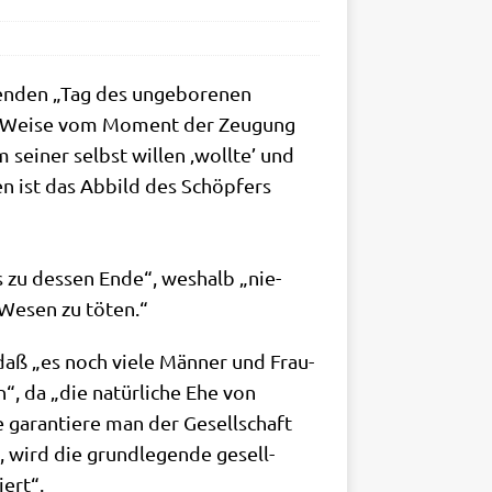
hen­den „Tag des unge­bo­re­nen
­te Wei­se vom Moment der Zeu­gung
ei­ner selbst wil­len ‚woll­te’ und
en ist das Abbild des Schöp­fers
 zu des­sen Ende“, wes­halb „nie­
 Wesen zu töten.“
 daß „es noch vie­le Män­ner und Frau­
n“, da „die natür­li­che Ehe von
 garan­tie­re man der Gesell­schaft
, wird die grund­le­gen­de gesell­
iert“.