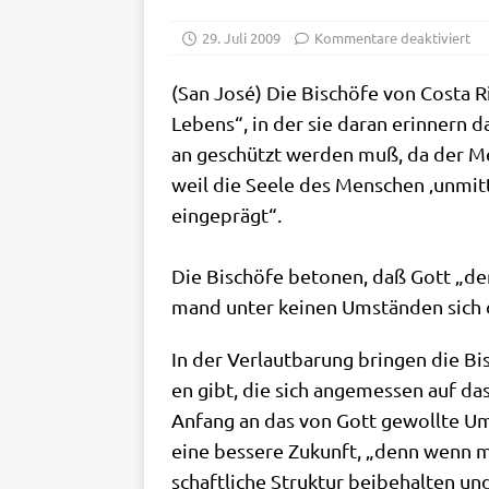
29. Juli 2009
Kommentare deaktiviert
(San José) Die Bischö­fe von Costa Ric
Lebens“, in der sie dar­an erin­nern
an geschützt wer­den muß, da der Mens
weil die See­le des Men­schen ‚unmit­
eingeprägt“.
Die Bischö­fe beto­nen, daß Gott „der
mand unter kei­nen Umstän­den sich d
In der Ver­laut­ba­rung brin­gen die 
en gibt, die sich ange­mes­sen auf das
Anfang an das von Gott gewoll­te Umfe
eine bes­se­re Zukunft, „denn wenn man 
schaft­li­che Struk­tur bei­be­hal­ten u