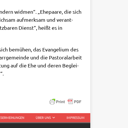
n­dern wid­men“. „Ehe­paa­re, die sich
eich­sam auf­merk­sam und ver­ant­
tz­ba­ren Dienst“, heißt es in
sich bemü­hen, das Evan­ge­li­um des
r­ge­mein­de und die Pasto­ral­ar­beit
i­tung auf die Ehe und deren Beglei­
“.
LESERMEINUNGEN
ÜBER UNS
IMPRESSUM