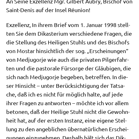
An Sei­ne Exzel­lenz Mgr. Gil­bert Aubry, Bischof von
Saint-Denis auf der Insel Réunion!
Exzel­lenz, In ihrem Brief vom 1. Janu­ar 1998 stell­
ten Sie dem Dik­aste­ri­um ver­schie­de­ne Fra­gen, die
die Stel­lung des Hei­li­gen Stuhls und des Bischofs
von Mostar hin­sicht­lich der sog. „Erschei­nun­gen“
von Med­jug­or­je wie auch die pri­va­ten Pil­ger­fahr­
ten und die pasto­ra­le Für­sor­ge der Gläu­bi­gen, die
sich nach Med­jug­or­je bege­ben, betref­fen. In die­
ser Hin­sicht – unter Berück­sich­ti­gung der Tat­sa­
che, daß ich es nicht für mög­lich hal­te, auf jede
ihrer Fra­gen zu ant­wor­ten – möch­te ich vor allem
beto­nen, daß der Hei­li­ge Stuhl nicht die Gewohn­
heit hat, auf der ersten Instanz, eine eige­ne Stel­
lung zu den angeb­li­chen über­na­tür­li­chen Erschei­
nun­gen ein­zu­neh­men. Des­halb hält sich das Dik­