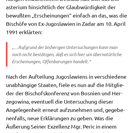
aste­ri­um hin­sicht­lich der Glaub­wür­dig­keit der
bewuß­ten „Erschei­nun­gen“ ein­fach an das, was die
Bischö­fe von Ex-Jugo­sla­wi­en in Zadar am 10. April
1991 erklärten:
„…Auf­grund der bis­he­ri­gen Unter­su­chun­gen kann man
noch nicht bestä­ti­gen, daß es sich hier um über­na­tür­li­che
Erschei­nun­gen, Offen­ba­run­gen handelt.“
Nach der Auf­tei­lung Jugo­sla­wi­ens in ver­schie­de­ne
unab­hän­gi­ge Staa­ten, fie­le es nun auf die Mit­glie­
der der Bischofs­kon­fe­renz von Bos­ni­en und Her­
ze­go­wi­na, even­tu­ell die Unter­su­chung die­ser
Ange­le­gen­heit erneut auf­zu­neh­men und, gege­be­
nen­falls, neue Erklä­run­gen zu geben. Was die
Äuße­rung Sei­ner Exzel­lenz Mgr. Peric in einem