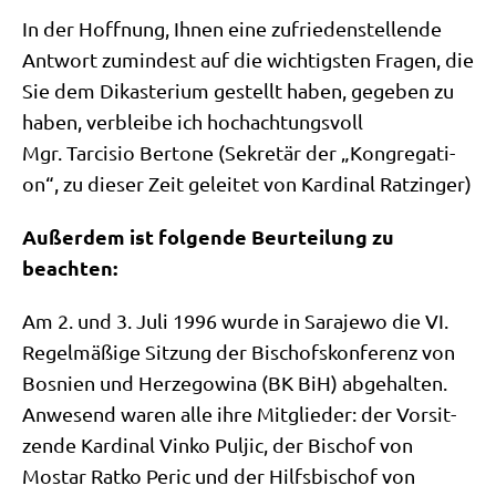
In der Hoff­nung, Ihnen eine zufrie­den­stel­len­de
Ant­wort zumin­dest auf die wich­tig­sten Fra­gen, die
Sie dem Dik­aste­ri­um gestellt haben, gege­ben zu
haben, ver­blei­be ich hochachtungsvoll
Mgr. Tar­cis­io Ber­to­ne (Sekre­tär der „Kon­gre­ga­ti­
on“, zu die­ser Zeit gelei­tet von Kar­di­nal Ratzinger)
Außer­dem ist fol­gen­de Beur­tei­lung zu
beachten:
Am 2. und 3. Juli 1996 wur­de in Sara­je­wo die VI.
Regel­mä­ßi­ge Sit­zung der Bischofs­kon­fe­renz von
Bos­ni­en und Her­ze­go­wi­na (BK BiH) abge­hal­ten.
Anwe­send waren alle ihre Mit­glie­der: der Vor­sit­
zen­de Kar­di­nal Vin­ko Pul­jic, der Bischof von
Mostar Rat­ko Peric und der Hilfs­bi­schof von