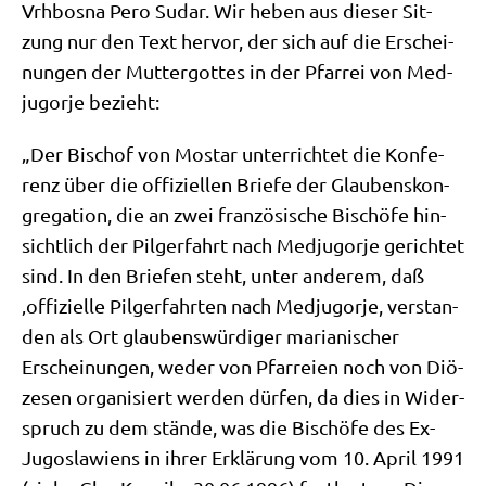
Vrhbos­na Pero Sudar. Wir heben aus die­ser Sit­
zung nur den Text her­vor, der sich auf die Erschei­
nun­gen der Mut­ter­got­tes in der Pfar­rei von Med­
jug­or­je bezieht:
„Der Bischof von Mostar unter­rich­tet die Kon­fe­
renz über die offi­zi­el­len Brie­fe der Glau­bens­kon­
gre­ga­ti­on, die an zwei fran­zö­si­sche Bischö­fe hin­
sicht­lich der Pil­ger­fahrt nach Med­jug­or­je gerich­tet
sind. In den Brie­fen steht, unter ande­rem, daß
‚offi­zi­el­le Pil­ger­fahr­ten nach Med­jug­or­je, ver­stan­
den als Ort glau­bens­wür­di­ger maria­ni­scher
Erschei­nun­gen, weder von Pfar­rei­en noch von Diö­
ze­sen orga­ni­siert wer­den dür­fen, da dies in Wider­
spruch zu dem stän­de, was die Bischö­fe des Ex-
Jugo­sla­wi­ens in ihrer Erklä­rung vom 10. April 1991