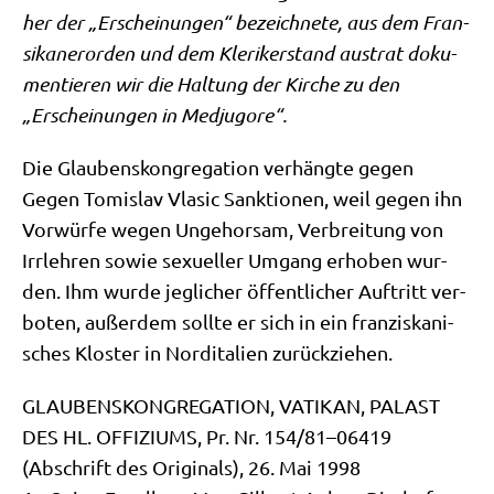
her der „Erschei­nun­gen“ bezeich­ne­te, aus dem Fran­
si­ka­ner­or­den und dem Kle­ri­ker­stand aus­trat doku­
men­tie­ren wir die Hal­tung der Kir­che zu den
„Erschei­nun­gen in Medjugore“.
Die Glau­bens­kon­gre­ga­ti­on ver­häng­te gegen
Gegen Tomis­lav Vla­sic Sank­tio­nen, weil gegen ihn
Vor­wür­fe wegen Unge­hor­sam, Ver­brei­tung von
Irr­leh­ren sowie sexu­el­ler Umgang erho­ben wur­
den. Ihm wur­de jeg­li­cher öffent­li­cher Auf­tritt ver­
bo­ten, außer­dem soll­te er sich in ein fran­zis­ka­ni­
sches Klo­ster in Nord­ita­li­en zurückziehen.
GLAUBENSKONGREGATION, VATIKAN, PALAST
DES HL. OFFIZIUMS, Pr. Nr. 154/81–06419
(Abschrift des Ori­gi­nals), 26. Mai 1998