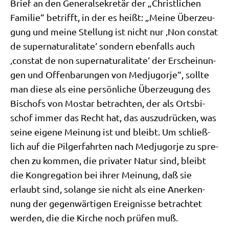
Brief an den Gene­ral­se­kre­tär der „Christ­li­chen
Fami­lie“ betrifft, in der es heißt: „Mei­ne Über­zeu­
gung und mei­ne Stel­lung ist nicht nur ‚Non cons­tat
de super­na­tu­ra­li­ta­te‘ son­dern eben­falls auch
‚cons­tat de non super­na­tu­ra­li­ta­te‘ der Erschei­nun­
gen und Offen­ba­run­gen von Med­jug­or­je“, soll­te
man die­se als eine per­sön­li­che Über­zeu­gung des
Bischofs von Mostar betrach­ten, der als Orts­bi­
schof immer das Recht hat, das aus­zu­drücken, was
sei­ne eige­ne Mei­nung ist und bleibt. Um schließ­
lich auf die Pil­ger­fahr­ten nach Med­jug­or­je zu spre­
chen zu kom­men, die pri­va­ter Natur sind, bleibt
die Kon­gre­ga­ti­on bei ihrer Mei­nung, daß sie
erlaubt sind, solan­ge sie nicht als eine Aner­ken­
nung der gegen­wär­ti­gen Ereig­nis­se betrach­tet
wer­den, die die Kir­che noch prü­fen muß.