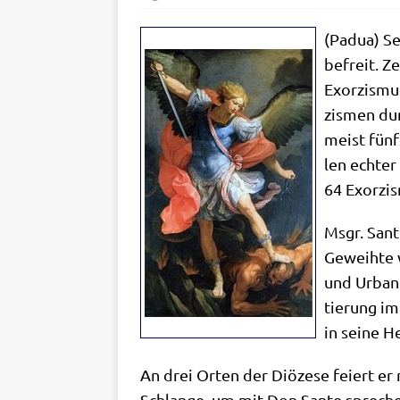
(Padua) Se
befreit. Ze
Exor­zis­mu
zis­men du
meist fünf 
len ech­ter
64 Exor­zi
Msgr. San­t
Geweih­te w
und Urba­ni
tie­rung im
in sei­ne H
An drei Orten der Diö­ze­se fei­ert er
Schlan­ge, um mit Don San­te spre­chen