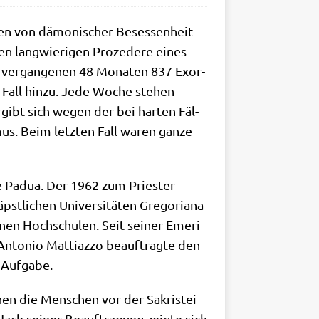
en von dämo­ni­scher Beses­sen­heit
n lang­wie­ri­gen Pro­ze­de­re eines
en ver­gan­ge­nen 48 Mona­ten 837 Exor­
 Fall hin­zu. Jede Woche ste­hen
rgibt sich wegen der bei har­ten Fäl­
­mus. Beim letz­ten Fall waren gan­ze
e­se Padua. Der 1962 zum Prie­ster
­li­chen Uni­ver­si­tä­ten Gre­go­ria­na
­nen Hoch­schu­len. Seit sei­ner Eme­ri­
nto­nio Mat­tiaz­zo beauf­trag­te den
n Aufgabe.
­hen die Men­schen vor der Sakri­stei
ach sei­ner Beauf­tra­gung zeig­te sich