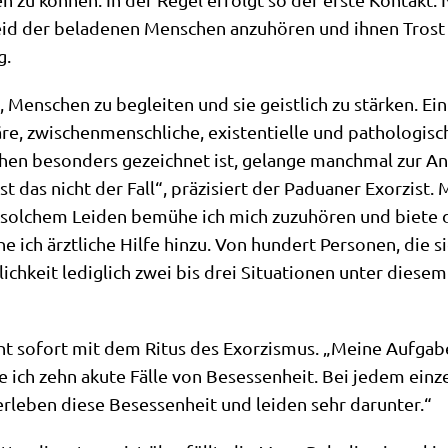
 Leid der bela­de­nen Men­schen anzu­hö­ren und ihnen Tros
g.
 Men­schen zu beglei­ten und sie geist­lich zu stär­ken. Ein 
­re, zwi­schen­mensch­li­che, exi­sten­ti­el­le und patho­lo­gi
chen beson­ders gezeich­net ist, gelan­ge manch­mal zur A
das nicht der Fall“, prä­zi­siert der Padua­ner Exor­zist. M
i sol­chem Lei­den bemü­he ich mich zuzu­hö­ren und bie­te d
e ich ärzt­li­che Hil­fe hin­zu. Von hun­dert Per­so­nen, di
lich­keit ledig­lich zwei bis drei Situa­tio­nen unter die­sem
cht sofort mit dem Ritus des Exor­zis­mus. „Mei­ne Auf­ga­be
 ich zehn aku­te Fäl­le von Beses­sen­heit. Bei jedem ein­ze
le­ben die­se Beses­sen­heit und lei­den sehr darunter.“