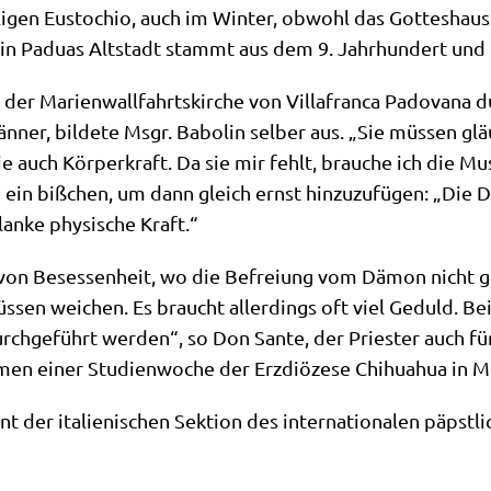
i­gen Eustochio, auch im Win­ter, obwohl das Got­tes­haus n
o in Padu­as Alt­stadt stammt aus dem 9. Jahr­hun­dert und 
 der Mari­en­wall­fahrts­kir­che von Vil­lafran­ca Pado­va­na
än­ner, bil­de­te Msgr. Babol­in sel­ber aus. „Sie müs­sen gl
e auch Kör­per­kraft. Da sie mir fehlt, brau­che ich die Mus
 ein biß­chen, um dann gleich ernst hin­zu­zu­fü­gen: „Die 
an­ke phy­si­sche Kraft.“
l von Beses­sen­heit, wo die Befrei­ung vom Dämon nicht 
üs­sen wei­chen. Es braucht aller­dings oft viel Geduld. Be
ch­ge­führt wer­den“, so Don San­te, der Prie­ster auch für 
en einer Stu­di­en­wo­che der Erz­diö­ze­se Chi­hua­hua in 
t der ita­lie­ni­schen Sek­ti­on des inter­na­tio­na­len päpst­l