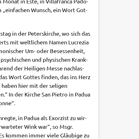
m Monat in Este, in Vil­lafran­ca Pado­
 dem „ein­fa­chen Wunsch, ein Wort Got­
s­tag in der Peters­kir­che, wo sich das
derts mit welt­li­chem Namen Lucre­zia
mo­ni­scher Um- oder Beses­sen­heit,
psy­chi­schen und phy­si­schen Krank­
­rend der Hei­li­gen Mes­se nach­las­
e das Wort Got­tes fin­den, das ins Herz
ir haben hier mit der seli­gen
n.“ In der Kir­che San Pie­tro in Padua
Nonne“.
reg­te, in Padua als Exor­zist zu wir­
­war­te­ter Wink war“, so Msgr.
 Es kom­men immer vie­le Gläu­bi­ge zu