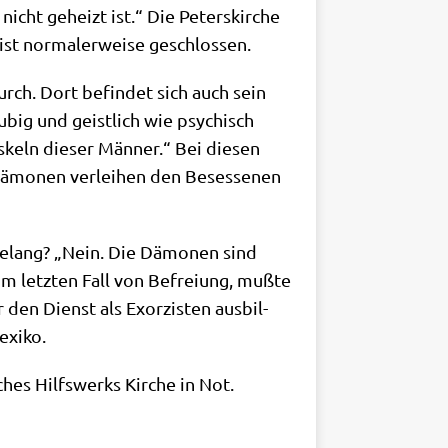
icht geheizt ist.“ Die Peters­kir­che
ist nor­ma­ler­wei­se geschlossen.
 durch. Dort befin­det sich auch sein
äu­big und geist­lich wie psy­chisch
­keln die­ser Män­ner.“ Bei die­sen
Dämo­nen ver­lei­hen den Beses­se­nen
gelang? „Nein. Die Dämo­nen sind
im letz­ten Fall von Befrei­ung, muß­te
den Dienst als Exor­zi­sten aus­bil­
Mexiko.
i­ches Hilfs­werks Kir­che in Not.