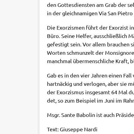
den Got­tes­dien­sten am Grab der sel
in der gleich­na­mi­gen Via San Pie­tr
Die Exor­zis­men führt der Exor­zist in
Büro. Sei­ne Hel­fer, aus­schließ­lich M
gefe­stigt sein. Vor allem brau­chen si
Wor­ten schmun­zelt der Mon­si­gno­re
manch­mal über­mensch­li­che Kraft, bl
Gab es in den vier Jah­ren einen Fal
hart­näckig und ver­lo­gen, aber sie m
der Exor­zis­mus ins­ge­samt 64 Mal dur
det, so zum Bei­spiel im Juni im Rah­m
Msgr. San­te Babol­in ist auch Prä­si­den
Text: Giu­sep­pe Nardi