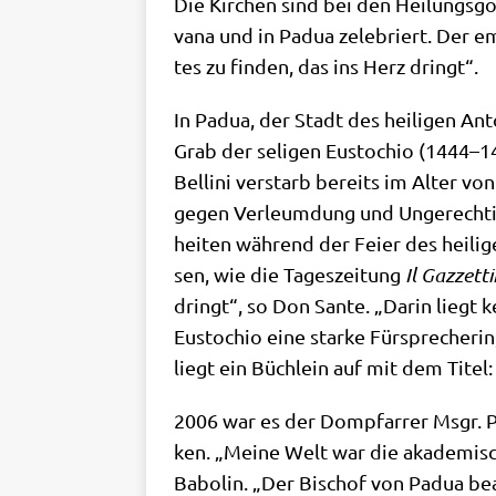
Die Kir­chen sind bei den Hei­lungs­got
va­na und in Padua zele­briert. Der eme
tes zu fin­den, das ins Herz dringt“.
In Padua, der Stadt des hei­li­gen Anto
Grab der seli­gen Eustochio (1444–146
Bel­li­ni ver­starb bereits im Alter v
gegen Ver­leum­dung und Unge­rech­tig
hei­ten wäh­rend der Fei­er des hei­li­
sen, wie die Tages­zei­tung
Il Gaz­zet­ti
dringt“, so Don San­te. „Dar­in liegt 
Eustochio eine star­ke Für­spre­che­ri
liegt ein Büch­lein auf mit dem Titel:
2006 war es der Dom­pfar­rer Msgr. Pie­
ken. „Mei­ne Welt war die aka­de­mi­s
Babol­in. „Der Bischof von Padua beau