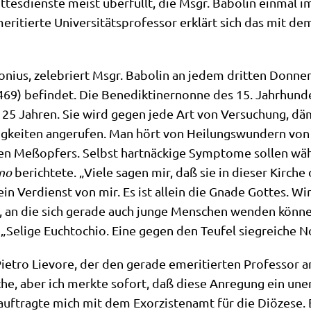
­tes­dien­ste meist über­füllt, die Msgr. Babol­in ein­mal i
­ri­tier­te Uni­ver­si­täts­pro­fes­sor erklärt sich das mit
­ni­us, zele­briert Msgr. Babol­in an jedem drit­ten Don­ner
9) befin­det. Die Bene­dik­ti­ner­non­ne des 15. Jahr­hun­
on 25 Jah­ren. Sie wird gegen jede Art von Ver­su­chung, dä
­kei­ten ange­ru­fen. Man hört von Hei­lungs­wun­dern von 
gen Meß­op­fers. Selbst hart­näcki­ge Sym­pto­me sol­len wäh
­no
berich­te­te. „Vie­le sagen mir, daß sie in die­ser Kir­ch
kein Ver­dienst von mir. Es ist allein die Gna­de Got­tes. W
n, an die sich gera­de auch jun­ge Men­schen wen­den kön­ne
 „Seli­ge Euchtochio. Eine gegen den Teu­fel sieg­rei­che 
tro Lie­vore, der den gera­de eme­ri­tier­ten Pro­fes­sor an
che, aber ich merk­te sofort, daß die­se Anre­gung ein uner
f­trag­te mich mit dem Exor­zi­sten­amt für die Diö­ze­se.