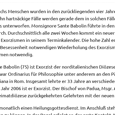
chs Men­schen wur­den in den zurück­lie­gen­den vier Jah­r
hn hart­näcki­ge Fäl­le wer­den gera­de dem in sol­chen Fäl­le
s unter­wor­fen. Mon­si­gno­re San­te Babol­in führ­te in d
rch. Durch­schnitt­lich alle zwei Wochen kommt ein neu­er
Exor­zis­men in sei­nem Ter­min­ka­len­der. Die hohe Zahl e
 Beses­sen­heit not­wen­di­gen Wie­der­ho­lung des Exor­zis
s­men notwendig.
e Babol­in (75) ist Exor­zist der nord­ita­lie­ni­schen Diö­z
ar Ordi­na­ri­us für Phi­lo­so­phie unter ande­rem an den Päpst
a­na in Rom. Ins­ge­samt lehr­te er 33 Jah­re an ver­schie­de
 Jahr 2006 ist er Exor­zist. Der Bischof von Padua, Msgr. A
ei­mat­diö­ze­se zurück­ge­kehr­ten Gelehr­ten mit der neu­e
 monat­lich einen Hei­lungs­got­tes­dienst. Im Anschluß ste
 zu kön­nen. In der Regel erfolgt so der erste Kon­takt. N