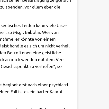
t zu spen­den, vor allem aber die
see­li­sches Lei­den kann vie­le Ursa­
­sche“, so Msgr. Babol­in. Wer von
nnah­me, er könn­te von einem
eist hand­le es sich um nicht ver­heil­
en Betrof­fe­nen eine geist­li­che
e sich an mich wen­den mit dem Ver­
 Gesichts­punkt zu ver­tie­fen“, so
 beginnt erst nach einer psych­ia­tri­
l­nen Fall ist es ein har­ter Kampf