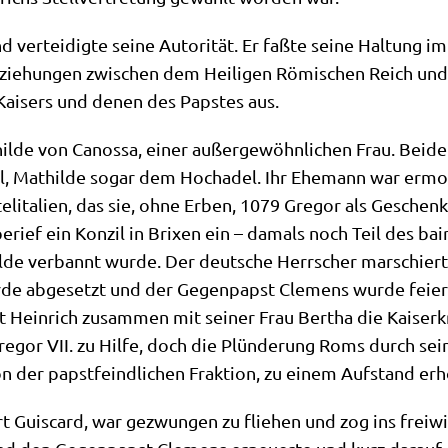
 ver­tei­dig­te sei­ne Auto­ri­tät. Er faß­te sei­ne Hal­tung i
ie­hun­gen zwi­schen dem Hei­li­gen Römi­schen Reich und
ai­sers und denen des Pap­stes aus.
il­de von Canos­sa, einer außer­ge­wöhn­li­chen Frau. Bei­
del, Mat­hil­de sogar dem Hoch­adel. Ihr Ehe­mann war ermo
el­ita­li­en, das sie, ohne Erben, 1079 Gre­gor als Geschenk 
berief ein Kon­zil in Bri­xen ein – damals noch Teil des bai
­de ver­bannt wur­de. Der deut­sche Herr­scher mar­schier
de abge­setzt und der Gegen­papst Cle­mens wur­de fei­er­li
t Hein­rich zusam­men mit sei­ner Frau Ber­tha die Kai­se
Gre­gor VII. zu Hil­fe, doch die Plün­de­rung Roms durch se
on der papst­feind­li­chen Frak­ti­on, zu einem Auf­stand er
uis­card, war gezwun­gen zu flie­hen und zog ins frei­wil­l