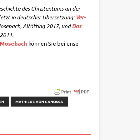
eschich­te des Chri­sten­tums an der
uletzt in deut­scher Über­set­zung:
Ver­
ose­bach, Alt­öt­ting 2017, und
Das
 2011.
 Mose­bach
kön­nen Sie bei unse­
EN
MATHILDE VON CANOSSA