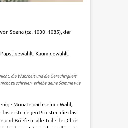
d von Soa­na (ca. 1030–1085), der
um Papst gewählt. Kaum gewählt,
nicht, die Wahr­heit und die Gerech­tig­keit
e nicht zu schrei­en, erhe­be dei­ne Stim­me wie
 Weni­ge Mona­te nach sei­ner Wahl,
: das erste gegen Prie­ster, die das
e und Brie­fe in alle Tei­le der Chri­