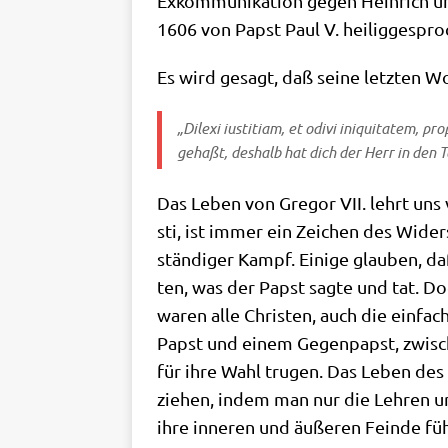
Exkom­mu­ni­ka­ti­on gegen Hein­rich 
1606 von Papst Paul V. hei­lig­ge­spr
Es wird gesagt, daß sei­ne letz­ten W
„Dil­e­xi ius­ti­ti­am, et odi­vi ini­quitatem,
gehaßt, des­halb hat dich der Herr in den T
Das Leben von Gre­gor VII. lehrt uns vi
sti, ist immer ein Zei­chen des Wider
stän­di­ger Kampf. Eini­ge glau­ben, d
ten, was der Papst sag­te und tat. Doch
waren alle Chri­sten, auch die ein­fac
Papst und einem Gegen­papst, zwi­sch
für ihre Wahl tru­gen. Das Leben des 
zie­hen, indem man nur die Leh­ren und
ihre inne­ren und äuße­ren Fein­de füh