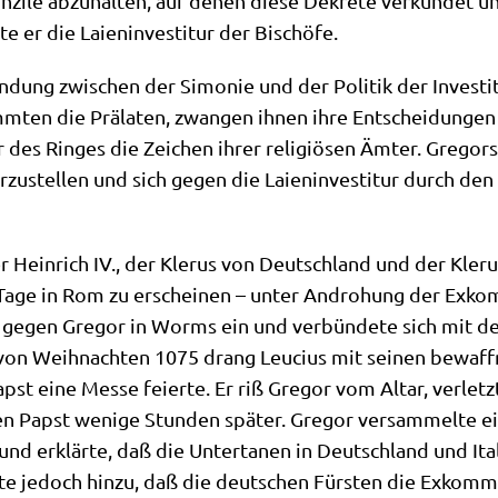
zi­le abzu­hal­ten, auf denen die­se Dekre­te ver­kün­det un
e er die Lai­en­in­ve­sti­tur der Bischöfe.
ung zwi­schen der Simo­nie und der Poli­tik der Inve­sti­tu­
m­ten die Prä­la­ten, zwan­gen ihnen ihre Ent­schei­dun­gen
r des Rin­ges die Zei­chen ihrer reli­giö­sen Ämter. Gre­go
r­zu­stel­len und sich gegen die Lai­en­in­ve­sti­tur durch de
Hein­rich IV., der Kle­rus von Deutsch­land und der Kle­rus
age in Rom zu erschei­nen – unter Andro­hung der Exkom­mu­n
zil gegen Gre­gor in Worms ein und ver­bün­de­te sich mit d
on Weih­nach­ten 1075 drang Leu­ci­us mit sei­nen bewaff­ne­
pst eine Mes­se fei­er­te. Er riß Gre­gor vom Altar, ver­le
n Papst weni­ge Stun­den spä­ter. Gre­gor ver­sam­mel­te ei
te und erklär­te, daß die Unter­ta­nen in Deutsch­land und I
g­te jedoch hin­zu, daß die deut­schen Für­sten die Exkom­mu