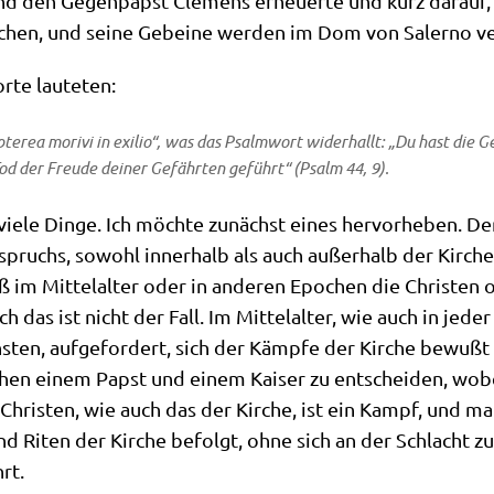
und den Gegen­papst Cle­mens erneu­er­te und kurz dar­auf,
o­chen, und sei­ne Gebei­ne wer­den im Dom von Saler­no v
or­te lauteten:
 prop­te­rea mori­vi in exi­lio“, was das Psalm­wort wider­hallt: „Du hast die 
od der Freu­de dei­ner Gefähr­ten geführt“ (Psalm 44, 9).
e­le Din­ge. Ich möch­te zunächst eines her­vor­he­ben. Der 
­spruchs, sowohl inner­halb als auch außer­halb der Kir­che
aß im Mit­tel­al­ter oder in ande­ren Epo­chen die Chri­ste
 das ist nicht der Fall. Im Mit­tel­al­ter, wie auch in jeder
h­sten, auf­ge­for­dert, sich der Kämp­fe der Kir­che bewu
en einem Papst und einem Kai­ser zu ent­schei­den, wobei
Chri­sten, wie auch das der Kir­che, ist ein Kampf, und m
 Riten der Kir­che befolgt, ohne sich an der Schlacht zu b
rt.