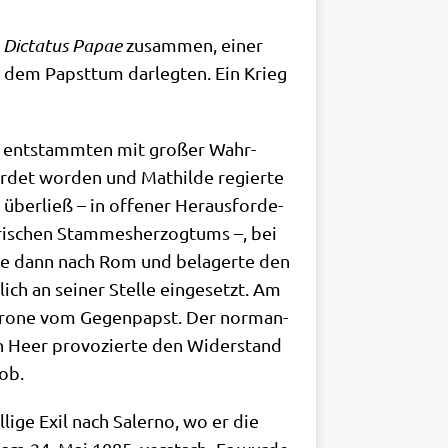
m
Dic­ta­tus Papae
zusam­men, einer
 dem Papst­tum dar­leg­ten. Ein Krieg
de ent­stamm­ten mit gro­ßer Wahr­
r­det wor­den und Mat­hil­de regier­te
über­ließ – in offe­ner Her­aus­for­de­
­ri­schen Stam­mes­her­zog­tums –, bei
­te dann nach Rom und bela­ger­te den
ch an sei­ner Stel­le ein­ge­setzt. Am
r­kro­ne vom Gegen­papst. Der nor­man­
in Heer pro­vo­zier­te den Wider­stand
hob.
i­ge Exil nach Saler­no, wo er die