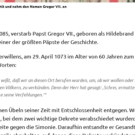
lt und nahm den Namen Gregor VII. an
085, ver­starb Papst Gre­gor VII., gebo­ren als Hil­de­bran
 einer der größ­ten Päp­ste der Geschichte.
der­wil­lens, am 29. April 1073 im Alter von 60 Jah­ren z
 Worten:
r, wißt, daß wir an die­sen Ort beru­fen wur­den, um, ob wir wol­len oder 
i­chen Völ­kern, zu ver­kün­den. Denn der Herr hat gesagt: ‚Schrei, ermat­t
ke sei­ne Verfehlungen.‘“
schen Übeln sei­ner Zeit mit Ent­schlos­sen­heit ent­ge­gen.
, bei dem zwei wich­ti­ge Dekre­te ver­ab­schie­det wur­den
ei­te gegen die Simo­nie. Dar­auf­hin ent­sand­te er Gesand­t