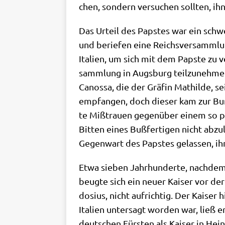
chen, son­dern ver­su­chen soll­ten, 
Das Urteil des Pap­stes war ein schwe­
und berie­fen eine Reichs­ver­samm­l
Ita­li­en, um sich mit dem Pap­ste zu 
samm­lung in Augs­burg teil­zu­neh­me
Canos­sa, die der Grä­fin Mat­hil­de, se
emp­fan­gen, doch die­ser kam zur Bu
te Miß­trau­en gegen­über einem so pl
Bit­ten eines Buß­fer­ti­gen nicht abzu
Gegen­wart des Pap­stes gelas­sen, ih
Etwa sie­ben Jahr­hun­der­te, nach­de
beug­te sich ein neu­er Kai­ser vor de
dosi­us, nicht auf­rich­tig. Der Kai­
Ita­li­en unter­sagt wor­den war, lie
deut­schen Für­sten als Kai­ser in Hein