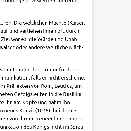
d durch­ge­setzt wer­den soll­ten. In
ren. Die welt­li­chen Mäch­te (Kai­ser,
 auf und ver­lie­hen ihnen oft durch
rs Ziel war es, die Wür­de und Unab­
n Kai­ser oder ande­re welt­li­che Mäch­
 der Lom­bar­dei. Gre­gor for­der­te
i­ka­ti­on, falls er nicht erschei­ne.
em Prä­fek­ten von Rom, Leu­ci­us, um
ten Gefolgs­leu­ten in die Basi­li­ka
tz­te ihn am Kop­fe und nahm ihn
n neu­es Kon­zil (1076), bei dem er
ta­li­en von ihrem Treue­eid gegen­über
­ni­ka­ti­on des Königs nicht miß­brau­