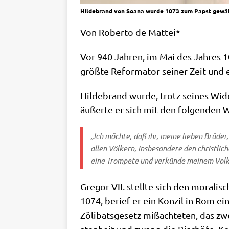
Hildebrand von Soana wurde 1073 zum Papst gewäh
Von Rober­to de Mattei*
Vor 940 Jah­ren, im Mai des Jah­res 1
größ­te Refor­ma­tor sei­ner Zeit und
Hil­de­brand wur­de, trotz sei­nes Wi
äußer­te er sich mit den fol­gen­den
„Ich möch­te, daß ihr, mei­ne lie­ben Brü­de
allen Völ­kern, ins­be­son­de­re den christ­l
eine Trom­pe­te und ver­kün­de mei­nem Vol­
Gre­gor VII. stell­te sich den mora­li­
1074, berief er ein Kon­zil in Rom ein
Zöli­bats­ge­setz miß­ach­te­ten, das zw