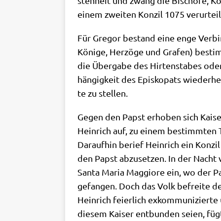
sten­heit und zwang die Bischö­fe, Kon­
einem zwei­ten Kon­zil 1075 ver­ur­teil­t
Für Gre­gor bestand eine enge Ver­bin­d
Köni­ge, Her­zö­ge und Gra­fen) bestim
die Über­ga­be des Hir­ten­sta­bes ode
hän­gig­keit des Epi­sko­pats wie­der­he
te zu stellen.
Gegen den Papst erho­ben sich Kai­ser 
Hein­rich auf, zu einem bestimm­ten T
Dar­auf­hin berief Hein­rich ein Kon­
den Papst abzu­set­zen. In der Nacht v
San­ta Maria Mag­gio­re ein, wo der Pa
gefan­gen. Doch das Volk befrei­te de
Hein­rich fei­er­lich exkom­mu­ni­zier­
die­sem Kai­ser ent­bun­den sei­en, fü