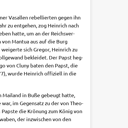
ner Vasal­len rebel­lier­ten gegen ihn
hr zu ent­ge­hen, zog Hein­rich nach
e­ben hat­te, um an der Reichs­ver­
ch von Man­tua aus auf die Burg
 wei­ger­te sich Gre­gor, Hein­rich zu
ll­ge­wand beklei­det. Der Papst heg­
ugo von Clu­ny baten den Papst, die
, wur­de Hein­rich offi­zi­ell in die
n Mai­land in Buße gebeugt hat­te,
uße war, im Gegen­satz zu der von Theo­
vom Pap­ste die Krö­nung zum König von
chwa­ben, der inzwi­schen von den