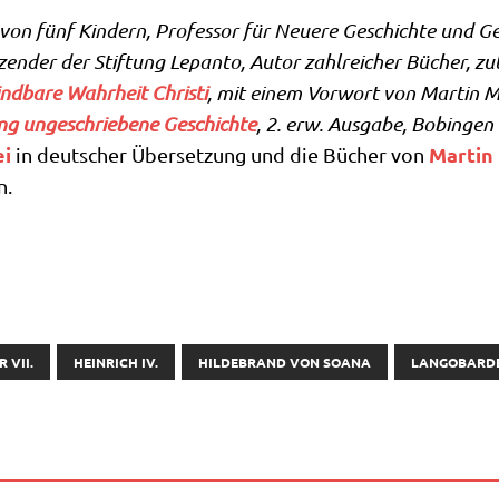
er von fünf Kin­dern, Pro­fes­sor für Neue­re Geschich­te und G
t­zen­der der Stif­tung Lepan­to, Autor zahl­rei­cher Bücher, z
ind­ba­re Wahr­heit Chri­sti
, mit einem Vor­wort von Mar­tin M
lang unge­schrie­be­ne Geschich­te
, 2. erw. Aus­ga­be, Bobin­gen
ei
Mar­tin
in deut­scher Über­set­zung und die Bücher von
n.
 VII.
HEINRICH IV.
HILDEBRAND VON SOANA
LANGOBARD