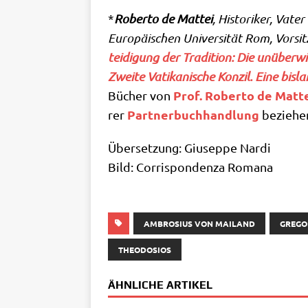
*
Rober­to de Mat­tei
, Histo­ri­ker, Vat
Euro­päi­schen Uni­ver­si­tät Rom, Vor­si
tei­di­gung der Tra­di­ti­on: Die unüber­w
Zwei­te Vati­ka­ni­sche Kon­zil. Eine bis­
Prof. Rober­to de Mat­t
Bücher von
Part­ner­buch­hand­lung
rer
beziehe
Über­set­zung: Giu­sep­pe Nar­di
Bild: Cor­ri­spon­den­za Romana
AMBROSIUS VON MAILAND
GREGOR
THEODOSIOS
ÄHNLICHE ARTIKEL