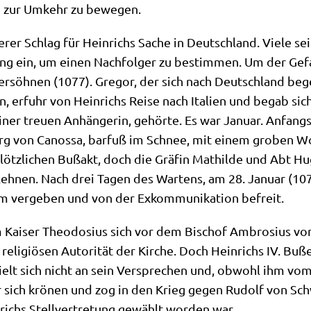
ihn zur Umkehr zu bewegen.
rer Schlag für Hein­richs Sache in Deutsch­land. Vie­le sei­
ung ein, um einen Nach­fol­ger zu bestim­men. Um der Gefa
ver­söh­nen (1077). Gre­gor, der sich nach Deutsch­land beg
n, erfuhr von Hein­richs Rei­se nach Ita­li­en und begab si
i­ner treu­en Anhän­ge­rin, gehör­te. Es war Janu­ar. Anfangs
rg von Canos­sa, bar­fuß im Schnee, mit einem gro­ben Wo
ötz­li­chen Buß­akt, doch die Grä­fin Mat­hil­de und Abt H
­leh­nen. Nach drei Tagen des War­tens, am 28. Janu­ar (1077)
m ver­ge­ben und von der Exkom­mu­ni­ka­ti­on befreit.
m Kai­ser Theo­dosi­us sich vor dem Bischof Ambro­si­us vo
r reli­giö­sen Auto­ri­tät der Kir­che. Doch Hein­richs IV. B
ser hielt sich nicht an sein Ver­spre­chen und, obwohl ihm 
ß er sich krö­nen und zog in den Krieg gegen Rudolf von S
­richs Stell­ver­tre­tung gewählt wor­den war.