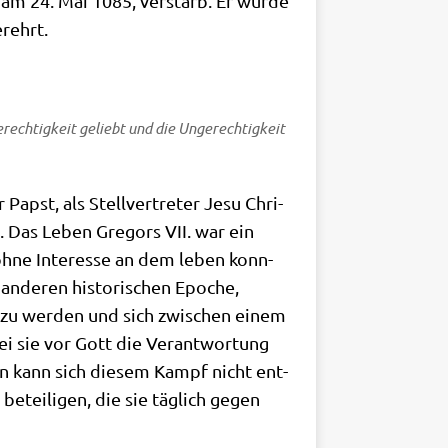
 am 24. Mai 1085, ver­starb. Er wur­de
erehrt.
Gerech­tig­keit geliebt und die Unge­rech­tig­keit
Papst, als Stell­ver­tre­ter Jesu Chri­
. Das Leben Gre­gors VII. war ein
n ohne Inter­es­se an dem leben konn­
 ande­ren histo­ri­schen Epo­che,
ßt zu wer­den und sich zwi­schen einem
 sie vor Gott die Ver­ant­wor­tung
an kann sich die­sem Kampf nicht ent­
etei­li­gen, die sie täg­lich gegen