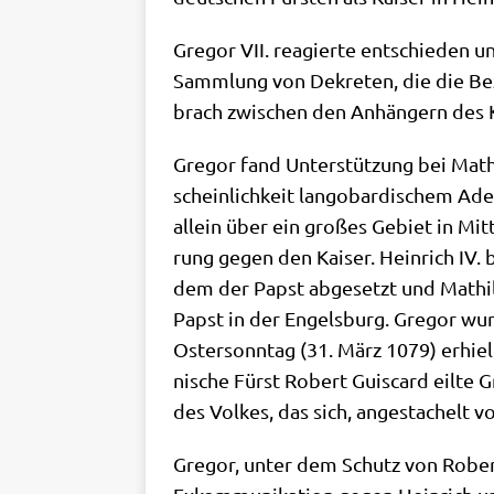
Gre­gor VII. reagier­te ent­schie­den und
Samm­lung von Dekre­ten, die die Bez
brach zwi­schen den Anhän­gern des K
Gre­gor fand Unter­stüt­zung bei Mat­h
schein­lich­keit lan­go­bar­di­schem A
allein über ein gro­ßes Gebiet in Mit­t
rung gegen den Kai­ser. Hein­rich IV. 
dem der Papst abge­setzt und Mat­hil
Papst in der Engels­burg. Gre­gor wur­
Oster­sonn­tag (31. März 1079) erhiel
ni­sche Fürst Robert Guis­card eil­te 
des Vol­kes, das sich, ange­sta­chelt v
Gre­gor, unter dem Schutz von Robert G