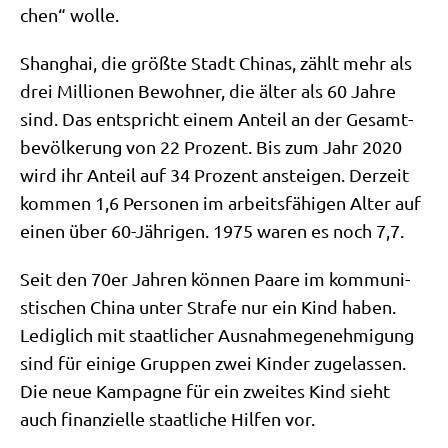
chen“ wolle.
Shang­hai, die größ­te Stadt Chi­nas, zählt mehr als
drei Mil­lio­nen Bewoh­ner, die älter als 60 Jah­re
sind. Das ent­spricht einem Anteil an der Gesamt­
be­völ­ke­rung von 22 Pro­zent. Bis zum Jahr 2020
wird ihr Anteil auf 34 Pro­zent anstei­gen. Der­zeit
kom­men 1,6 Per­so­nen im arbeits­fä­hi­gen Alter auf
einen über 60-Jäh­ri­gen. 1975 waren es noch 7,7.
Seit den 70er Jah­ren kön­nen Paa­re im kom­mu­ni­
sti­schen Chi­na unter Stra­fe nur ein Kind haben.
Ledig­lich mit staat­li­cher Aus­nah­me­ge­neh­mi­gung
sind für eini­ge Grup­pen zwei Kin­der zuge­las­sen.
Die neue Kam­pa­gne für ein zwei­tes Kind sieht
auch finan­zi­el­le staat­li­che Hil­fen vor.