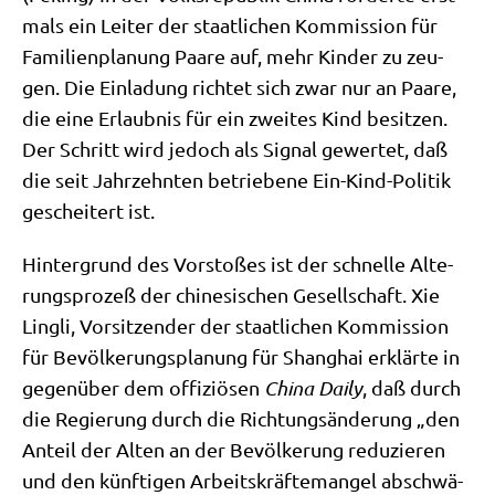
mals ein Lei­ter der staat­li­chen Kom­mis­si­on für
Fami­li­en­pla­nung Paa­re auf, mehr Kin­der zu zeu­
gen. Die Ein­la­dung rich­tet sich zwar nur an Paa­re,
die eine Erlaub­nis für ein zwei­tes Kind besit­zen.
Der Schritt wird jedoch als Signal gewer­tet, daß
die seit Jahr­zehn­ten betrie­be­ne Ein-Kind-Poli­tik
geschei­tert ist.
Hin­ter­grund des Vor­sto­ßes ist der schnel­le Alte­
rungs­pro­zeß der chi­ne­si­schen Gesell­schaft. Xie
Ling­li, Vor­sit­zen­der der staat­li­chen Kom­mis­si­on
für Bevöl­ke­rungs­pla­nung für Shang­hai erklär­te in
gegen­über dem offi­ziö­sen
Chi­na Dai­ly
, daß durch
die Regie­rung durch die Rich­tungs­än­de­rung „den
Anteil der Alten an der Bevöl­ke­rung redu­zie­ren
und den künf­ti­gen Arbeits­kräf­te­man­gel abschwä­