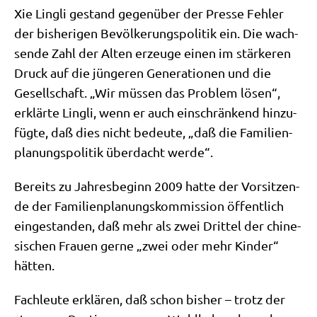
Xie Ling­li gestand gegen­über der Pres­se Feh­ler
der bis­he­ri­gen Bevöl­ke­rungs­po­li­tik ein. Die wach­
sen­de Zahl der Alten erzeu­ge einen im stär­ke­ren
Druck auf die jün­ge­ren Gene­ra­tio­nen und die
Gesell­schaft. „Wir müs­sen das Pro­blem lösen“,
erklär­te Ling­li, wenn er auch ein­schrän­kend hin­zu­
füg­te, daß dies nicht bedeu­te, „daß die Fami­li­en­
pla­nungs­po­li­tik über­dacht werde“.
Bereits zu Jah­res­be­ginn 2009 hat­te der Vor­sit­zen­
de der Fami­li­en­pla­nungs­kom­mis­si­on öffent­lich
ein­ge­stan­den, daß mehr als zwei Drit­tel der chi­ne­
si­schen Frau­en ger­ne „zwei oder mehr Kin­der“
hätten.
Fach­leu­te erklä­ren, daß schon bis­her – trotz der