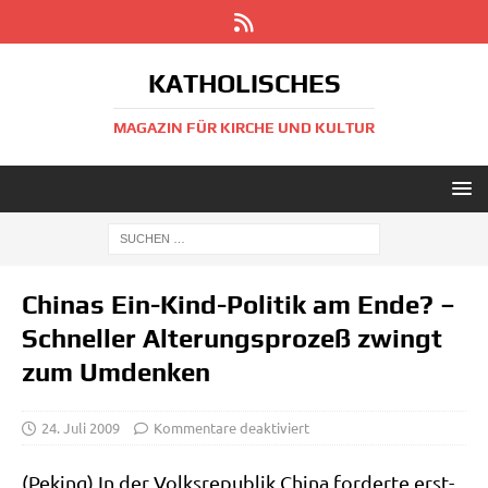
KATHOLISCHES
MAGAZIN FÜR KIRCHE UND KULTUR
Chinas Ein-Kind-Politik am Ende? –
Schneller Alterungsprozeß zwingt
zum Umdenken
24. Juli 2009
Kommentare deaktiviert
(Peking) In der Volks­re­pu­blik Chi­na for­der­te erst­