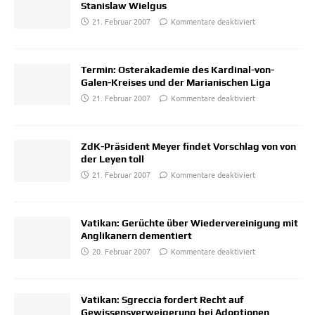
Stanislaw Wielgus
21. Februar 2007
Kommentare deaktiviert
Termin: Osterakademie des Kardinal-von-
Galen-Kreises und der Marianischen Liga
21. Februar 2007
Kommentare deaktiviert
ZdK-Präsident Meyer findet Vorschlag von von
der Leyen toll
21. Februar 2007
Kommentare deaktiviert
Vatikan: Gerüchte über Wiedervereinigung mit
Anglikanern dementiert
20. Februar 2007
Kommentare deaktiviert
Vatikan: Sgreccia fordert Recht auf
Gewissensverweigerung bei Adoptionen