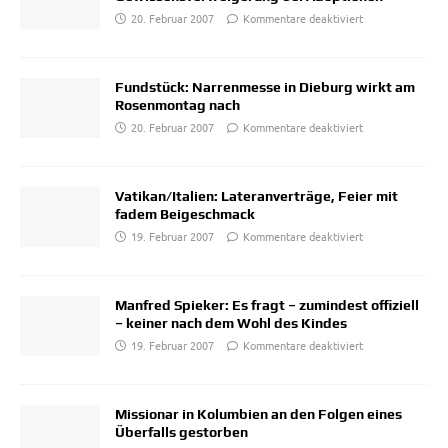
20. Februar 2007
Kommentare deaktiviert
Fundstück: Narrenmesse in Dieburg wirkt am
Rosenmontag nach
20. Februar 2007
Kommentare deaktiviert
Vatikan/​Italien: Lateranverträge, Feier mit
fadem Beigeschmack
19. Februar 2007
Kommentare deaktiviert
Manfred Spieker: Es fragt – zumindest offiziell
– keiner nach dem Wohl des Kindes
19. Februar 2007
Kommentare deaktiviert
Missionar in Kolumbien an den Folgen eines
Überfalls gestorben