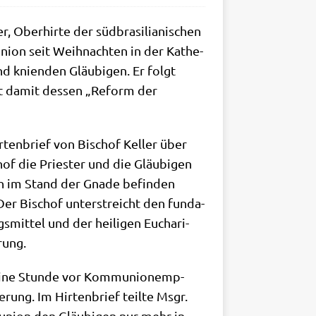
 Ober­hir­te der süd­bra­si­lia­ni­schen
u­ni­on seit Weih­nach­ten in der Kathe­
d knien­den Gläu­bi­gen. Er folgt
zt damit des­sen „Reform der
ir­ten­brief von Bischof Kel­ler über
hof die Prie­ster und die Gläu­bi­gen
ich im Stand der Gna­de befin­den
 Der Bischof unter­streicht den fun­da­
mit­tel und der hei­li­gen Eucha­ri­
rung.
s eine Stun­de vor Kom­mu­nion­emp­
­rung. Im Hir­ten­brief teil­te Msgr.
u­ni­on den Gläu­bi­gen nur mehr in