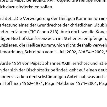
ch dazu nie­der­knien sollen.
ich­tet: „Die Ver­wei­ge­rung der Hei­li­gen Kom­mu­ni­on an 
­let­zung eines der Grund­rech­te der christ­li­chen Gläu­bi
and zu erfah­ren (CIC Canon 213). Auch dort, wo die Kon­gr
i­gen Bischofs­kon­fe­renz auch im Ste­hen zu emp­fan­gen, h
ni­zie­ren, die Hei­li­ge Kom­mu­ni­on nicht des­halb ver­wei­
ten­ord­nung, Schrei­ben vom 1. Juli 2002,
Noti­tiae
2002, 
 wur­de 1961 von Papst Johan­nes XXIII. errich­tet und ist ein
n der sich der Bischofs­sitz befin­det, geht auf einen deut
n­ders star­ken deutsch­stäm­mi­gen Anteil auf, was auch a
Msgr. Hoff­man 1962–1971, Msgr. Mald­aner 1971–2001, Msg