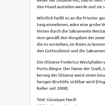
den Mund aus­tei­len wer­de und sie si
Wört­lich heißt es an die Prie­ster ger
tung ein­neh­men, wäre eine gro­be Ver
Hir­ten durch die Sakra­men­te Bei­st
ni­on gemäß den Vor­ga­ben der jewei­l
die es vor­zie­hen, im Knien zu kom­mu­
den Got­tes­dienst und die Sakra­men­
Die Diö­ze­se Fre­der­i­co West­pha­len
Por­to Aleg­re. Der Name der Stadt, i
ke­rung der Diö­ze­se weist einen beso
he­ri­gen Bischö­fe sicht­bar wird (
Kel­ler seit 2008).
Text: Giu­sep­pe Nardi