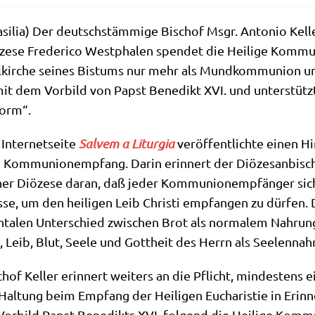
­si­lia) Der deutsch­stäm­mi­ge Bischof Msgr. Anto­nio Kel­ler,
ze­se Fre­der­i­co West­pha­len spen­det die Hei­li­ge Kom­m
l­kir­che sei­nes Bis­tums nur mehr als Mund­kom­mu­ni­on un
it dem Vor­bild von Papst Bene­dikt XVI. und unter­stüt
orm“.
Inter­net­sei­te
Sal­vem a Lit­ur­gia
ver­öf­fent­lich­te einen H
 Kom­mu­nion­emp­fang. Dar­in erin­nert der Diö­ze­san­bi­sc
­ner Diö­ze­se dar­an, daß jeder Kom­mu­nion­emp­fän­ger s
­se, um den hei­li­gen Leib Chri­sti emp­fan­gen zu dür­fen.
­ta­len Unter­schied zwi­schen Brot als nor­ma­lem Nah­rungs­
e, Leib, Blut, See­le und Gott­heit des Herrn als Seelennah
chof Kel­ler erin­nert wei­ters an die Pflicht, min­de­sten
al­tung beim Emp­fang der Hei­li­gen Eucha­ri­stie in Erin­ne
Vor­bild Papst Bene­dikts XVI. fol­gend die Hei­li­ge Kom­m