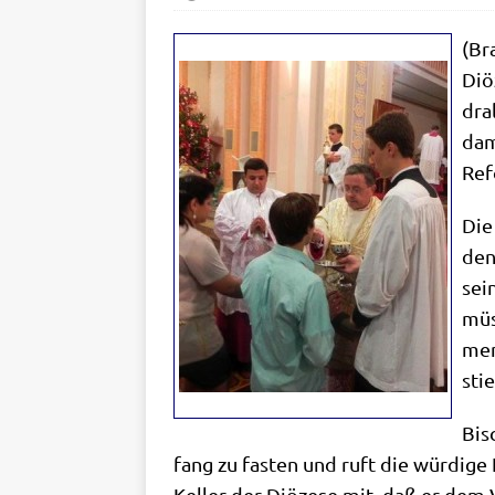
(Bra
Diö­
dra
dam
Ref
Die 
den
sei
müs
men
sti
Bis
fang zu fasten und ruft die wür­di­ge H
Kel­ler der Diö­ze­se mit, daß er dem 