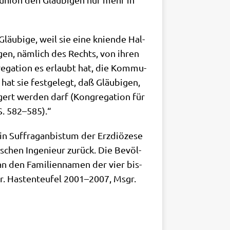
Gläu­bi­ge, weil sie eine knien­de Hal­
­gen, näm­lich des Rechts, von ihren
e­ga­ti­on es erlaubt hat, die Kom­mu­
at sie fest­ge­legt, daß Gläu­bi­gen,
gert wer­den darf (Kon­gre­ga­ti­on für
S. 582–585).“
 Suf­fra­gan­bis­tum der Erz­diö­ze­se
­schen Inge­nieur zurück. Die Bevöl­
n den Fami­li­en­na­men der vier bis­
r. Hasten­teu­fel 2001–2007, Msgr.