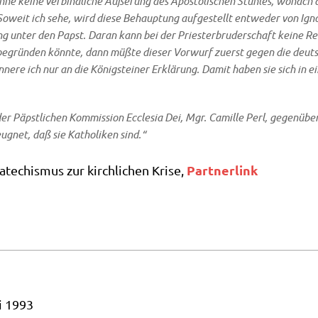
e kei­ne ver­bind­li­che Äuße­rung des Apo­sto­li­schen Stuh­les, wonach di
weit ich sehe, wird die­se Behaup­tung auf­ge­stellt ent­we­der von Ign
ng unter den Papst. Dar­an kann bei der Prie­ster­bru­der­schaft kei­ne 
egrün­den könn­te, dann müß­te die­ser Vor­wurf zuerst gegen die deut­
n­ne­re ich nur an die König­stei­ner Erklä­rung. Damit haben sie sich in
 Päpst­li­chen Kom­mis­si­on Eccle­sia Dei, Mgr. Camil­le Perl, gegen­übe
ug­net, daß sie Katho­li­ken sind.“
Part­ner­link
te­chis­mus zur kirch­li­chen Kri­se,
i 1993