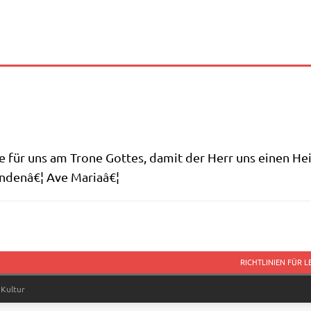
n sie für uns am Tro­ne Got­tes, damit der Herr uns einen H
Sün­denâ€¦ Ave Mariaâ€¦
RICHTLINIEN FÜR 
 Kultur