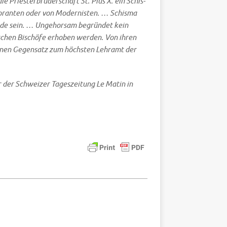
e Prie­ster­bru­der­schaft St. Pius X. ein Schis­
o­ran­ten oder von Moder­ni­sten. … Schis­ma
Rede sein. … Unge­hor­sam begrün­det kein
schen Bischö­fe erho­ben wer­den. Von ihren
 einen Gegen­satz zum höch­sten Lehr­amt der
r der Schwei­zer Tages­zei­tung
Le Matin
in