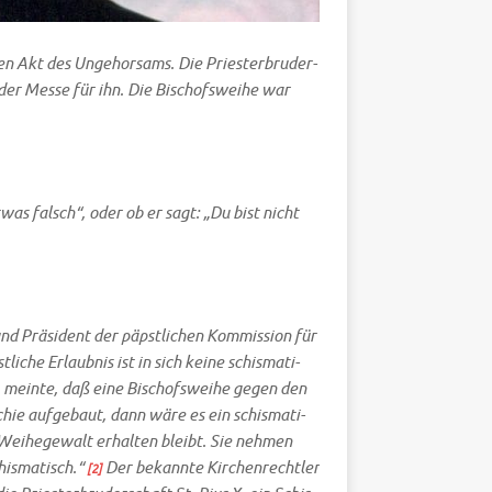
nen Akt des Unge­hor­sams. Die Prie­ster­bru­der­
der Mes­se für ihn. Die Bischofs­wei­he war
twas falsch“, oder ob er sagt: „Du bist nicht
und Prä­si­dent der päpst­li­chen Kom­mis­si­on für
li­che Erlaub­nis ist in sich kei­ne schis­ma­ti­
enz, mein­te, daß eine Bischofs­wei­he gegen den
chie auf­ge­baut, dann wäre es ein schis­ma­ti­
 Wei­he­ge­walt erhal­ten bleibt. Sie neh­men
his­ma­tisch.“
Der bekann­te Kir­chen­recht­ler
[2]