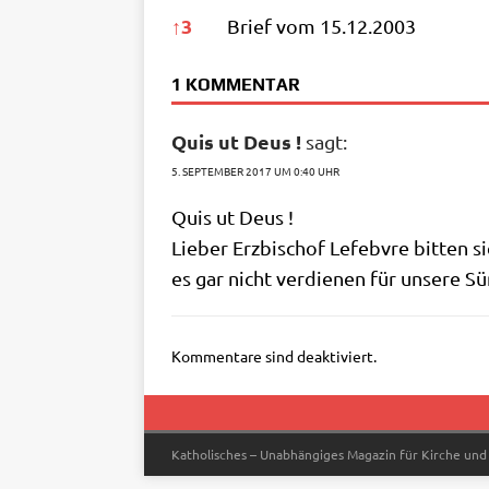
↑
3
Brief vom 15.12.2003
1 KOMMENTAR
Quis ut Deus !
sagt:
5. SEPTEMBER 2017 UM 0:40 UHR
Quis ut Deus !
Lie­ber Erz­bi­schof Lefeb­v­re bit­te
es gar nicht ver­die­nen für unse­re 
Kommentare sind deaktiviert.
Katholisches – Unabhängiges Magazin für Kirche und