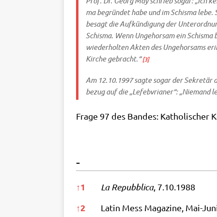
Prof. Dr. Georg May schrieb sogar: „Ich ken­n
ma begrün­det habe und im Schis­ma lebe. So
besagt die Auf­kün­di­gung der Unter­ord­nu
Schis­ma. Wenn Unge­hor­sam ein Schis­ma b
wie­der­hol­ten Akten des Unge­hor­sams eri
Kir­che gebracht.“
[3]
Am 12.10.1997 sag­te sogar der Sekre­tär der
bezug auf die „Lefeb­vria­ner“: „Nie­mand le
Fra­ge 97 des Ban­des: Katho­li­scher Ka
-
-
↑
1
La Repubbli­ca
, 7.10.1988
↑
2
Latin Mess Maga­zi­ne, Mai-Jun