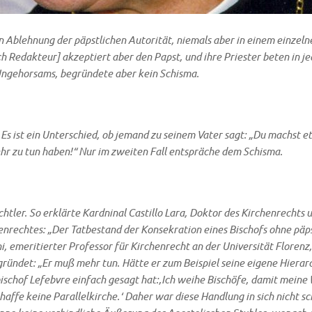
n Ableh­nung der päpst­li­chen Auto­ri­tät, nie­mals aber in einem ein­zel­
ch Redak­teur] akzep­tiert aber den Papst, und ihre Prie­ster beten in je
Unge­hor­sams, begrün­de­te aber kein Schisma.
n: Es ist ein Unter­schied, ob jemand zu sei­nem Vater sagt: „Du machst e
ehr zu tun haben!“ Nur im zwei­ten Fall ent­sprä­che dem Schisma.
cht­ler. So erklär­te Kard­nin­al Castil­lo Lara, Dok­tor des Kir­chen­rechts 
hen­rech­tes: „Der Tat­be­stand der Kon­se­kra­ti­on eines Bischofs ohne päpst­
 eme­ri­tier­ter Pro­fes­sor für Kir­chen­recht an der Uni­ver­si­tät Flo­r
rün­det: „Er muß mehr tun. Hät­te er zum Bei­spiel sei­ne eige­ne Hier­ar­
i­schof Lefeb­v­re ein­fach gesagt hat:‚Ich wei­he Bischö­fe, damit mei­ne
af­fe kei­ne Par­al­lel­kir­che.‘ Daher war die­se Hand­lung in sich nicht sc