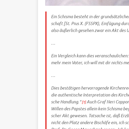
Ein Schis­ma besteht in der grund­sätz­li­che
schaft [St. Pius X. (FSSPX), Ein­fü­gung dur
also äußer­lich gese­hen zwar ein Akt des 
…
Ein Ver­gleich kann dies ver­an­schau­li­che
mehr mein Vater, ich will mit dir nichts m
…
Dies bestä­ti­gen her­vor­ra­gen­de Kir­chen­re
die authen­ti­sche Inter­pre­ta­ti­on des Kir­c
sche Hand­lung.“
Auch Graf Neri Cap­po­ni,
[1]
Wil­len des Pap­stes allein kein Schis­ma beg
scher Akt gewe­sen. Tat­sa­che ist, daß Erz­b
nicht den Platz ande­re Bischö­fe ein, ich sch