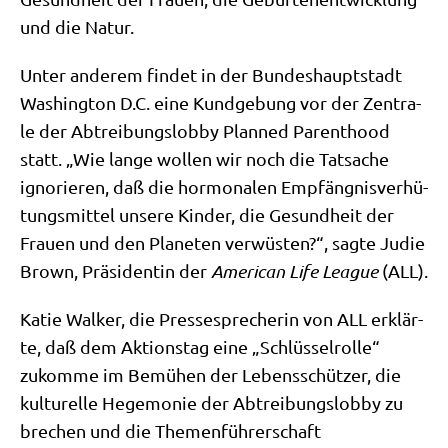
und die Natur.
Unter ande­rem fin­det in der Bun­des­haupt­stadt
Washing­ton D.C. eine Kund­ge­bung vor der Zen­tra­
le der Abtrei­bungs­lob­by Plan­ned Paren­thood
statt. „Wie lan­ge wol­len wir noch die Tat­sa­che
igno­rie­ren, daß die hor­mo­n­a­len Emp­fäng­nis­ver­hü­
tungs­mit­tel unse­re Kin­der, die Gesund­heit der
Frau­en und den Pla­ne­ten ver­wü­sten?“, sag­te Judie
Brown, Prä­si­den­tin der
Ame­ri­can Life League
(ALL).
Katie Wal­ker, die Pres­se­spre­che­rin von ALL erklär­
te, daß dem Akti­ons­tag eine „Schlüs­sel­rol­le“
zukom­me im Bemü­hen der Lebens­schüt­zer, die
kul­tu­rel­le Hege­mo­nie der Abtrei­bungs­lob­by zu
bre­chen und die The­men­füh­rer­schaft