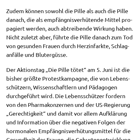
Zudem kön­nen sowohl die Pil­le als auch die Pil­le
danach, die als emp­fäng­nis­ver­hü­ten­de Mit­tel pro­
pa­giert wer­den, auch abtrei­ben­de Wir­kung haben.
Nicht zuletzt aber, führ­te die Pil­le danach zum Tod
von gesun­den Frau­en durch Herz­in­fark­te, Schlag­
an­fäl­le und Blutergüsse.
Der Akti­ons­tag „Die Pil­le tötet“ am 5. Juni ist die
bis­her größ­te Pro­test­kam­pa­gne, die von Lebens­
schüt­zern, Wis­sen­schaft­lern und Päd­ago­gen
durch­ge­führt wird. Die Lebens­schüt­zer for­dern
von den Phar­ma­kon­zer­nen und der US-Regie­rung
„Gerech­tig­keit“ und damit vor allem Auf­klä­rung
und Infor­ma­ti­on über die nega­ti­ven Fol­gen der
hor­mo­n­a­len Emp­fäng­nis­ver­hü­tungs­mit­tel für die
Gesund­heit der Frau­en, die Gebur­ten­ent­wick­lung