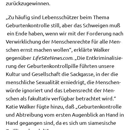
zurückzugewinnen.
„Zu häu­fig sind Lebens­schüt­zer beim The­ma
Gebur­ten­kon­trol­le still, aber das Schwei­gen muß
ein Ende haben, wenn wir mit der For­de­rung nach
Ver­wirk­li­chung der Men­schen­rech­te für alle Men­
schen ernst machen wol­len“, erklär­te Wal­ker
gegen­über
Life​Si​teNews​.com
. „Die Ent­kri­mi­na­li­sie­
rung der Gebur­ten­kon­troll­pil­le führ­ten unse­re
Kul­tur und Gesell­schaft die Sack­gas­se, in der die
mensch­li­che Sexua­li­tät ernied­rigt, die Men­schen­
wür­de igno­riert und das Lebens­recht der Men­
schen als fakul­ta­tiv ver­füg­bar betrach­tet wird.“
Katie Wal­ker füg­te hin­zu, daß „Gebur­ten­kon­trol­le
und Abtrei­bung vom ersten Augen­blick an Hand in
Hand gegan­gen sind, da es sich um sia­me­si­sche