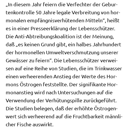
„In die­sem Jahr fei­ern die Ver­fech­ter der Gebur­
ten­kon­trol­le 50 Jah­re lega­le Ver­brei­tung von hor­
mo­n­a­len emp­fäng­nis­ver­hü­ten­den Mit­teln“, heißt
es in einer Pres­se­er­klä­rung der Lebens­schüt­zer.
Die Anti-Abtrei­bungs­ko­ali­ti­on ist der Mei­nung,
daß „es kei­nen Grund gibt, ein hal­bes Jahr­hun­dert
der hor­mo­nel­len Umwelt­ver­schmut­zung unse­rer
Gewäs­ser zu fei­ern“. Die Lebens­schüt­zer ver­wei­
sen auf eine Rei­he von Stu­di­en, die im Trink­was­ser
einen ver­hee­ren­den Anstieg der Wer­te des Hor­
mons Östro­gen fest­stell­te. Der signi­fi­kan­te Hor­
mon­anstieg wird nach Unter­su­chun­gen auf die
Ver­wen­dung der Ver­hü­tungs­pil­le zurück­ge­führt.
Die Stu­di­en bele­gen, daß der erhöh­te Östro­gen­
wert sich ver­hee­rend auf die Frucht­bar­keit männ­li­
cher Fische auswirkt.