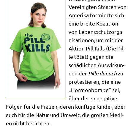
Ver­ei­nig­ten Staa­ten von
Ame­ri­ka for­mier­te sich
eine brei­te Koali­ti­on
von Lebens­schutz­or­ga­
ni­sa­tio­nen, um mit der
Akti­on Pill Kills (Die Pil­
le tötet) gegen die
schäd­li­chen Aus­wir­kun­
gen der
Pil­le danach
zu
pro­te­stie­ren, die eine
„Hor­mon­bom­be“ sei,
über deren nega­ti­ve
Fol­gen für die Frau­en, deren künf­ti­ge Kin­der, aber
auch für die Natur und Umwelt, die gro­ßen Medi­
en nicht berichten.