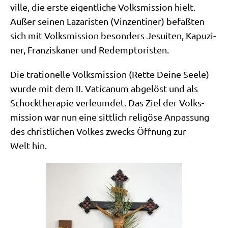
ville, die erste eigent­li­che Volks­mis­si­on hielt.
Außer sei­nen Laza­ri­sten (Vin­zen­ti­ner) befaß­ten
sich mit Volks­mis­si­on beson­ders Jesui­ten, Kapu­zi­
ner, Fran­zis­ka­ner und Redemptoristen.
Die tra­tio­nel­le Volks­mis­si­on (Ret­te Dei­ne See­le)
wur­de mit dem II. Vati­ca­num abge­löst und als
Schock­the­ra­pie ver­leum­det. Das Ziel der Volks­
mis­si­on war nun eine sitt­lich reli­göse Anpas­sung
des christ­li­chen Vol­kes zwecks Öff­nung zur
Welt hin.