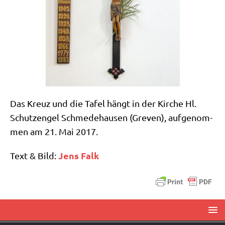
Das Kreuz und die Tafel hängt in der Kir­che Hl.
Schutz­en­gel Schme­de­hau­sen (Gre­ven), auf­ge­nom­
men am 21. Mai 2017.
Jens Falk
Text & Bild: