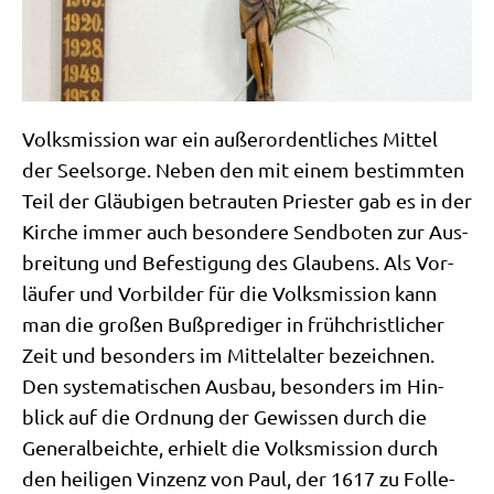
Volks­mis­si­on war ein außer­or­dent­li­ches Mit­tel
der Seel­sor­ge. Neben den mit einem bestimm­ten
Teil der Gläu­bi­gen betrau­ten Prie­ster gab es in der
Kir­che immer auch beson­de­re Send­bo­ten zur Aus­
brei­tung und Befe­sti­gung des Glau­bens. Als Vor­
läu­fer und Vor­bil­der für die Volks­mis­si­on kann
man die gro­ßen Buß­pre­di­ger in früh­christ­li­cher
Zeit und beson­ders im Mit­tel­al­ter bezeich­nen.
Den syste­ma­ti­schen Aus­bau, beson­ders im Hin­
blick auf die Ord­nung der Gewis­sen durch die
Gene­ral­beich­te, erhielt die Volks­mis­si­on durch
den hei­li­gen Vin­zenz von Paul, der 1617 zu Fol­le­